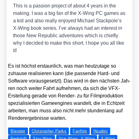
This is a pas­si­on pro­ject of about 4 years in the
making. I was a big fan of the X‑Wing PC games as
a kid and also real­ly enjoy­ed Micha­el Stackpole’s
X‑Wing book series. I’ve always had an inte­rest in
tho­se New Repu­blic adven­tures which is chief­ly
why I deci­ded to make this short. I hope you all like
it!
Es ist höchst erstaun­lich, was man heut­zu­ta­ge so
zuhau­se rea­li­sie­ren kann (die pas­sen­de Hard- und
Soft­ware vor­aus­ge­setzt). Das wird in den nächs­ten Jah­
ren noch wei­ter Fahrt auf­neh­men, da sich die VFX-
Erstel­lung gera­de von Ren­der- zu für Film­pro­duk­ti­on
spe­zia­li­sier­ten Gameen­gi­nes wan­delt, die in Echt­zeit
arbei­ten, man muss also nicht mehr stun­den­lang auf
Ren­der­er­geb­nis­se war­ten.
Blender
Christopher Parks
Fanfilm
Houdini
Redshift
Star Wars
Star Wars: X-Wing
X-Wing