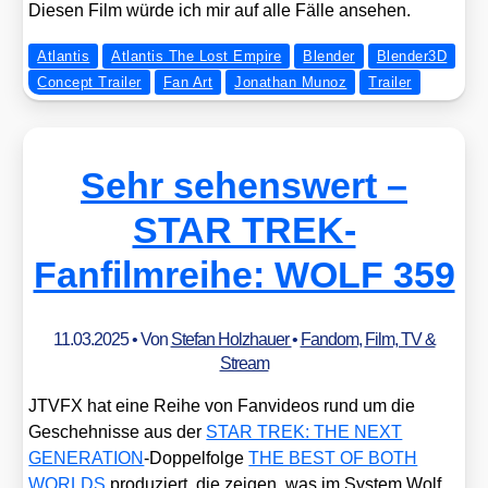
Die­sen Film wür­de ich mir auf alle Fäl­le anse­hen.
Atlantis
Atlantis The Lost Empire
Blender
Blender3D
Concept Trailer
Fan Art
Jonathan Munoz
Trailer
Sehr sehenswert –
STAR TREK-
Fanfilmreihe: WOLF 359
11.03.2025
• Von
Stefan Holzhauer
•
Fandom
,
Film, TV &
Stream
JTVFX hat eine Rei­he von Fan­vi­de­os rund um die
Gescheh­nis­se aus der
STAR TREK: THE NEXT
GENERATION
-Dop­pel­fol­ge
THE BEST OF BOTH
WORLDS
pro­du­ziert, die zei­gen, was im Sys­tem Wolf