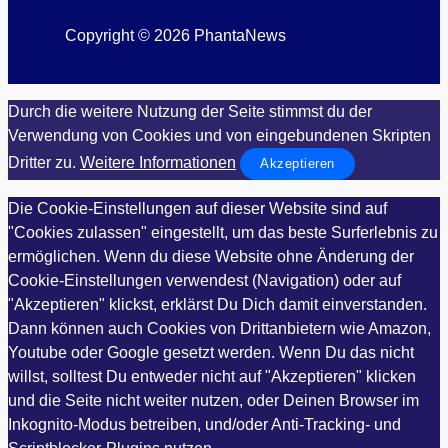
Copyright © 2026 PhantaNews
Durch die weitere Nutzung der Seite stimmst du der
Verwendung von Cookies und von eingebundenen Skripten
Dritter zu.
Weitere Informationen
Akzeptieren
Die Cookie-Einstellungen auf dieser Website sind auf
"Cookies zulassen" eingestellt, um das beste Surferlebnis zu
ermöglichen. Wenn du diese Website ohne Änderung der
Cookie-Einstellungen verwendest (Navigation) oder auf
"Akzeptieren" klickst, erklärst Du Dich damit einverstanden.
Dann können auch Cookies von Drittanbietern wie Amazon,
Youtube oder Google gesetzt werden. Wenn Du das nicht
willst, solltest Du entweder nicht auf "Akzeptieren" klicken
und die Seite nicht weiter nutzen, oder Deinen Browser im
Inkognito-Modus betreiben, und/oder Anti-Tracking- und