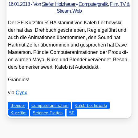
16.01.2013
• Von
Stefan Holzhauer
•
Computergrafik
,
Film, TV &
Stream
,
Web
Der SF-Kurz­film R´HA stammt von Kaleb Lechow­ski,
der hat das Dreh­buch geschrie­ben, Regie geführt und
auch die Ani­ma­tio­nen über­nom­men, den Sound hat
Hart­mut Zel­ler über­nom­men und gespro­chen hat Dave
Mas­ter­son. Für die Com­pu­ter­ani­ma­tio­nen der Pro­duk­ti­
on wur­den Maya, Nuke und Blen­der ver­wen­det. Beson­
ders bemer­kens­wert: Kaleb ist Auto­di­dakt.
Gran­di­os!
via
Cynx
Blender
Computeranimation
Kaleb Lechowski
Kurzfilm
Science Fiction
SF