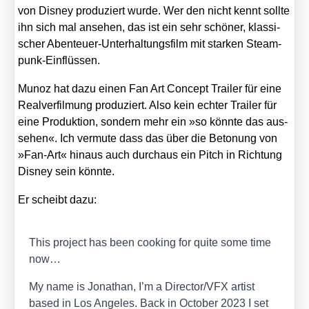
von Dis­ney pro­du­ziert wur­de. Wer den nicht kennt soll­te
ihn sich mal anse­hen, das ist ein sehr schö­ner, klas­si­
scher Aben­teu­er-Unter­hal­tungs­film mit star­ken Steam­
punk-Ein­flüs­sen.
Munoz hat dazu einen Fan Art Con­cept Trai­ler für eine
Real­ver­fil­mung pro­du­ziert. Also kein ech­ter Trai­ler für
eine Pro­duk­ti­on, son­dern mehr ein »so könn­te das aus­
se­hen«. Ich ver­mu­te dass das über die Beto­nung von
»Fan-Art« hin­aus auch durch­aus ein Pitch in Rich­tung
Dis­ney sein könn­te.
Er scheibt dazu:
This pro­ject has been coo­king for quite some time
now…
My name is Jona­than, I’m a Director/​VFX artist
based in Los Ange­les. Back in Octo­ber 2023 I set