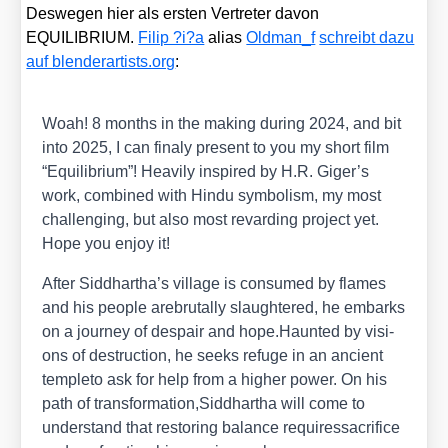
Des­we­gen hier als ers­ten Ver­tre­ter davon
EQUILIBRIUM.
Filip ?i?a
ali­as
Oldman_​f
schreibt dazu
auf blen​der​ar​tists​.org
:
Woah! 8 months in the making during 2024, and bit
into 2025, I can fina­ly pre­sent to you my short film
“Equi­li­bri­um”! Hea­vi­ly inspi­red by H.R. Giger’s
work, com­bi­ned with Hin­du sym­bo­lism, my most
chal­len­ging, but also most revar­ding pro­ject yet.
Hope you enjoy it!
After Siddhartha’s vil­la­ge is con­su­med by fla­mes
and his peo­p­le are­bru­t­ally slaugh­te­red, he embarks
on a jour­ney of des­pair and hope.Haunted by visi­
ons of des­truc­tion, he seeks refu­ge in an anci­ent
temp­le­to ask for help from a hig­her power. On his
path of transformation,Siddhartha will come to
under­stand that res­to­ring balan­ce requi­res­sacri­fice