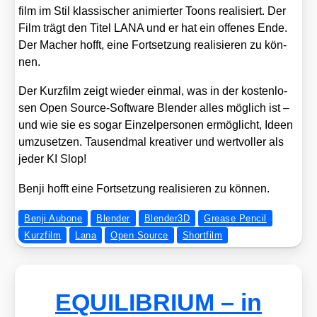
film im Stil klas­si­scher ani­mier­ter Toons rea­li­siert. Der
Film trägt den Titel LANA und er hat ein offe­nes Ende.
Der Macher hofft, eine Fort­set­zung rea­li­sie­ren zu kön­
nen.
Der Kurz­film zeigt wie­der ein­mal, was in der kos­ten­lo­
sen Open Source-Soft­ware Blen­der alles mög­lich ist –
und wie sie es sogar Ein­zel­per­so­nen ermög­licht, Ideen
umzu­set­zen. Tau­send­mal krea­ti­ver und wert­vol­ler als
jeder KI Slop!
Ben­ji hofft eine Fort­set­zung rea­li­sie­ren zu kön­nen.
Benji Aubone
Blender
Blender3D
Grease Pencil
Kurzfilm
Lana
Open Source
Shortfilm
EQUILIBRIUM – in