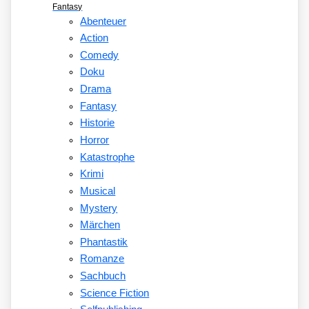
Fantasy
Abenteuer
Action
Comedy
Doku
Drama
Fantasy
Historie
Horror
Katastrophe
Krimi
Musical
Mystery
Märchen
Phantastik
Romanze
Sachbuch
Science Fiction