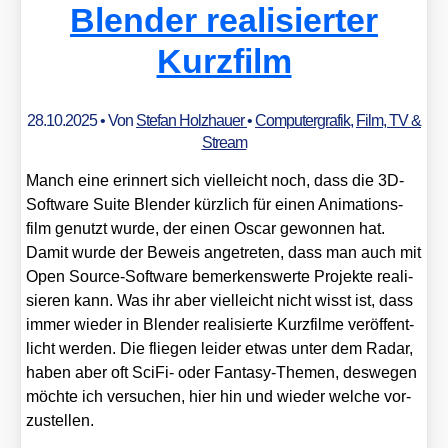
Blender realisierter
Kurzfilm
28.10.2025
• Von
Stefan Holzhauer
•
Computergrafik
,
Film, TV &
Stream
Manch eine erin­nert sich viel­leicht noch, dass die 3D-
Soft­ware Suite Blen­der kürz­lich für einen Ani­ma­ti­ons­
film genutzt wur­de, der einen Oscar gewon­nen hat.
Damit wur­de der Beweis ange­tre­ten, dass man auch mit
Open Source-Soft­ware bemer­kens­wer­te Pro­jek­te rea­li­
sie­ren kann. Was ihr aber viel­leicht nicht wisst ist, dass
immer wie­der in Blen­der rea­li­sier­te Kurz­fil­me ver­öf­fent­
licht wer­den. Die flie­gen lei­der etwas unter dem Radar,
haben aber oft Sci­Fi- oder Fan­ta­sy-The­men, des­we­gen
möch­te ich ver­su­chen, hier hin und wie­der wel­che vor­
zu­stel­len.