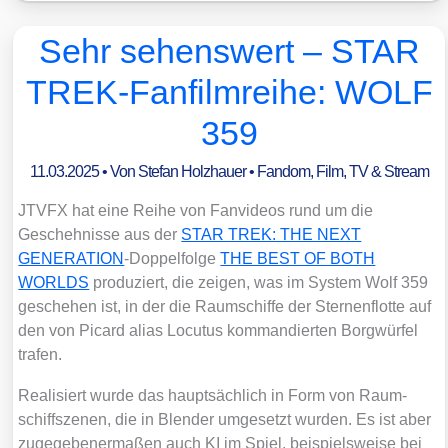
Sehr sehenswert – STAR
TREK-Fanfilmreihe: WOLF
359
11.03.2025
• Von
Stefan Holzhauer
•
Fandom
,
Film, TV & Stream
JTVFX hat eine Rei­he von Fan­vi­de­os rund um die
Gescheh­nis­se aus der
STAR TREK: THE NEXT
GENERATION
-Dop­pel­fol­ge
THE BEST OF BOTH
WORLDS
pro­du­ziert, die zei­gen, was im Sys­tem Wolf 359
gesche­hen ist, in der die Raum­schif­fe der Ster­nen­flot­te auf
den von Picard ali­as Locu­tus kom­man­dier­ten Borg­wür­fel
tra­fen.
Rea­li­siert wur­de das haupt­säch­lich in Form von Raum­
schiff­sze­nen, die in Blen­der umge­setzt wur­den. Es ist aber
zuge­ge­be­ner­ma­ßen auch KI im Spiel, bei­spiels­wei­se bei