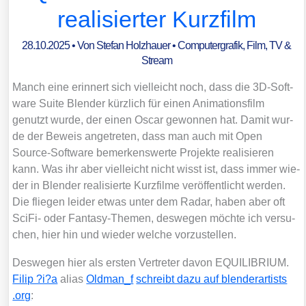
realisierter Kurzfilm
28.10.2025
• Von
Stefan Holzhauer
•
Computergrafik
,
Film, TV &
Stream
Manch eine erin­nert sich viel­leicht noch, dass die 3D-Soft­
ware Suite Blen­der kürz­lich für einen Ani­ma­ti­ons­film
genutzt wur­de, der einen Oscar gewon­nen hat. Damit wur­
de der Beweis ange­tre­ten, dass man auch mit Open
Source-Soft­ware bemer­kens­wer­te Pro­jek­te rea­li­sie­ren
kann. Was ihr aber viel­leicht nicht wisst ist, dass immer wie­
der in Blen­der rea­li­sier­te Kurz­fil­me ver­öf­fent­licht wer­den.
Die flie­gen lei­der etwas unter dem Radar, haben aber oft
Sci­Fi- oder Fan­ta­sy-The­men, des­we­gen möch­te ich ver­su­
chen, hier hin und wie­der wel­che vor­zu­stel­len.
Des­we­gen hier als ers­ten Ver­tre­ter davon EQUILIBRIUM.
Filip ?i?a
ali­as
Oldman_​f
schreibt dazu auf blen​der​ar​tists​
.org
: