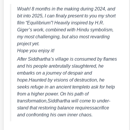
Woah! 8 months in the making during 2024, and
bit into 2025, I can fina­ly pre­sent to you my short
film “Equi­li­bri­um”! Hea­vi­ly inspi­red by H.R.
Giger’s work, com­bi­ned with Hin­du sym­bo­lism,
my most chal­len­ging, but also most revar­ding
pro­ject yet.
Hope you enjoy it!
After Siddhartha’s vil­la­ge is con­su­med by fla­mes
and his peo­p­le are­bru­t­ally slaugh­te­red, he
embarks on a jour­ney of des­pair and
hope.Haunted by visi­ons of des­truc­tion, he
seeks refu­ge in an anci­ent temp­le­to ask for help
from a hig­her power. On his path of
transformation,Siddhartha will come to under­
stand that res­to­ring balan­ce requi­res­sacri­fice
and con­fron­ting his own inner cha­os.
Der Inhalt ist nicht verfügbar.
Bitte erlaube Cookies und externe Javascripte, indem du sie im Popup am