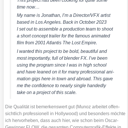
This pro­ject has been coo­king for quite some
time now…
My name is Jona­than, I’m a Director/​VFX artist
based in Los Ange­les. Back in Octo­ber 2023
I set out to assem­ble a pro­duc­tion team to shoot
a short con­cept trai­ler for the famous ani­ma­ted
film from 2001 Atlan­tis The Lost Empire.
I wan­ted this pro­ject to be bold, beau­tiful and
most important­ly, full of blen­der FX. I’ve been
using the pro­gram sin­ce I was in high school
and have lea­ned on it for many pro­fes­sio­nal ani­
ma­ti­on gigs here in town and abroad. This gave
me the con­fi­dence to near­ly sin­gle han­dedly
take on a pro­ject of this sca­le.
Die Qua­li­tät ist bemer­kens­wert gut (Munoz arbei­tet offen­
sicht­lich pro­fes­sio­nell in Hol­ly­wood) und beson­ders möch­te
ich her­vor­he­ben, dass auch hier, wie schon beim Oscar-
Gewin­ner FLOW, die gesam­ten Com­pu­ter­gra­fik-Effek­te in