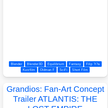
unteren Bildrand oder durch Klick auf dieses Banner akzeptierst. Damit gelten
die Datenschutzerklärungen der externen Abieter.
Blender
Blender3D
Equilibrium
Fantasy
Filip ?i?a
Kurzfilm
Oldman F
SciFi
Short Film
Grandios: Fan-Art Concept
Trailer ATLANTIS: THE