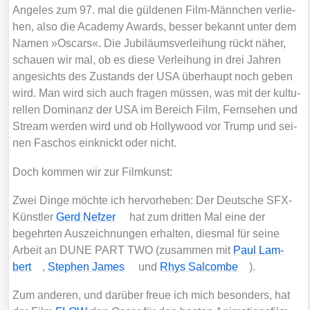
Ange­les zum 97. mal die gül­de­nen Film-Männ­chen ver­lie­
hen, also die Aca­de­my Awards, bes­ser bekannt unter dem
Namen »Oscars«. Die Jubi­lä­ums­ver­lei­hung rückt näher,
schau­en wir mal, ob es die­se Ver­lei­hung in drei Jah­ren
ange­sichts des Zustands der USA über­haupt noch geben
wird. Man wird sich auch fra­gen müs­sen, was mit der kul­tu­
rel­len Domi­nanz der USA im Bereich Film, Fern­se­hen und
Stream wer­den wird und ob Hol­ly­wood vor Trump und sei­
nen Faschos ein­knickt oder nicht.
Doch kom­men wir zur Film­kunst:
Zwei Din­ge möch­te ich her­vor­he­ben: Der Deut­sche SFX-
Künst­ler
Gerd Nef­zer
hat zum drit­ten Mal eine der
begehr­ten Aus­zeich­nun­gen erhal­ten, dies­mal für sei­ne
Arbeit an DUNE PART TWO (zusam­men mit
Paul Lam­
bert
,
Ste­phen James
und
Rhys Sal­com­be
).
Zum ande­ren, und dar­über freue ich mich beson­ders, hat