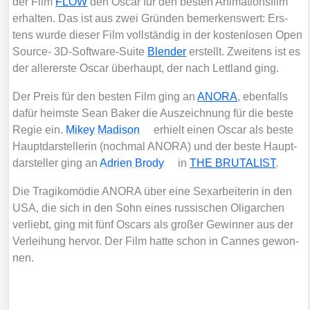
der Film
FLOW
den Oscar für den bes­ten Ani­ma­ti­ons­film
erhal­ten. Das ist aus zwei Grün­den bemer­kens­wert: Ers­
tens wur­de die­ser Film voll­stän­dig in der kos­ten­lo­sen Open
Source- 3D-Soft­ware-Suite
Blen­der
erstellt. Zwei­tens ist es
der aller­ers­te Oscar über­haupt, der nach Lett­land ging.
Der Preis für den bes­ten Film ging an
ANORA
, eben­falls
dafür heims­te Sean Bak­er die Aus­zeich­nung für die bes­te
Regie ein.
Mikey Madi­son
erhielt einen Oscar als bes­te
Haupt­dar­stel­le­rin (noch­mal ANORA) und der bes­te Haupt­
dar­stel­ler ging an
Adri­en Bro­dy
in
THE BRUTALIST
.
Die Tra­gi­ko­mö­die ANORA über eine Sex­ar­bei­te­rin in den
USA, die sich in den Sohn eines rus­si­schen Olig­ar­chen
ver­liebt, ging mit fünf Oscars als gro­ßer Gewin­ner aus der
Ver­lei­hung her­vor. Der Film hat­te schon in Can­nes gewon­
nen.
Der Inhalt ist nicht verfügbar.
Bitte erlaube Cookies und externe Javascripte, indem du sie im Popup am
unteren Bildrand oder durch Klick auf dieses Banner akzeptierst. Damit gelten