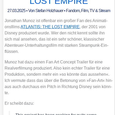
LOST EMPIRE
27.03.2025
• Von
Stefan Holzhauer
•
Fandom
,
Film, TV & Stream
Jona­than Munoz ist offen­bar ein gro­ßer Fan des Ani­ma­ti­
ons­films
ATLANTIS: THE LOST EMPIRE
, der 2001 von
Dis­ney pro­du­ziert wur­de. Wer den nicht kennt soll­te ihn
sich mal anse­hen, das ist ein sehr schö­ner, klas­si­scher
Aben­teu­er-Unter­hal­tungs­film mit star­ken Steam­punk-Ein­
flüs­sen.
Munoz hat dazu einen Fan Art Con­cept Trai­ler für eine
Real­ver­fil­mung pro­du­ziert. Also kein ech­ter Trai­ler für eine
Pro­duk­ti­on, son­dern mehr ein »so könn­te das aus­se­hen«.
Ich ver­mu­te dass das über die Beto­nung von »Fan-Art« hin­
aus auch durch­aus ein Pitch in Rich­tung Dis­ney sein könn­
te.
Er scheibt dazu: