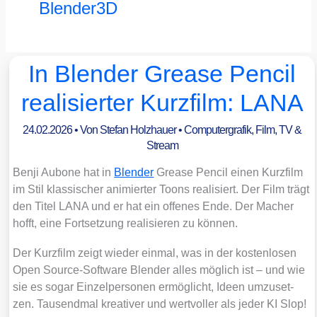
Blender3D
In Blender Grease Pencil
realisierter Kurzfilm: LANA
24.02.2026
• Von
Stefan Holzhauer
•
Computergrafik
,
Film, TV &
Stream
Ben­ji Aubo­ne hat in
Blen­der
Grease Pen­cil einen Kurz­film
im Stil klas­si­scher ani­mier­ter Toons rea­li­siert. Der Film trägt
den Titel LANA und er hat ein offe­nes Ende. Der Macher
hofft, eine Fort­set­zung rea­li­sie­ren zu kön­nen.
Der Kurz­film zeigt wie­der ein­mal, was in der kos­ten­lo­sen
Open Source-Soft­ware Blen­der alles mög­lich ist – und wie
sie es sogar Ein­zel­per­so­nen ermög­licht, Ideen umzu­set­
zen. Tau­send­mal krea­ti­ver und wert­vol­ler als jeder KI Slop!