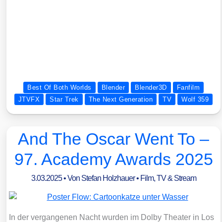
Best Of Both Worlds
Blender
Blender3D
Fanfilm
JTVFX
Star Trek
The Next Generation
TV
Wolf 359
And The Oscar Went To –
97. Academy Awards 2025
3.03.2025
• Von
Stefan Holzhauer
•
Film, TV & Stream
In der ver­gan­ge­nen Nacht wur­den im Dol­by Thea­ter in Los