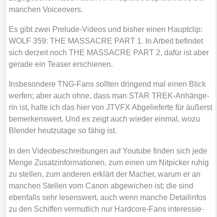
man­chen Voice­overs.
Es gibt zwei Pre­lude-Vide­os und bis­her einen Haupt­clip:
WOLF 359: THE MASSACRE PART 1. In Arbeit befin­det
sich der­zeit noch THE MASSACRE PART 2, dafür ist aber
gera­de ein Teaser erschie­nen.
Ins­be­son­de­re TNG-Fans soll­ten drin­gend mal einen Blick
wer­fen; aber auch ohne, dass man STAR TREK-Anhän­ge­
rin ist, hal­te ich das hier von JTVFX Abge­lie­fer­te für äußerst
bemer­kens­wert. Und es zeigt auch wie­der ein­mal, wozu
Blen­der heut­zu­ta­ge so fähig ist.
In den Video­be­schrei­bun­gen auf You­tube fin­den sich jede
Men­ge Zusatz­in­for­ma­tio­nen, zum einen um Nit­pi­cker ruhig
zu stel­len, zum ande­ren erklärt der Macher, war­um er an
man­chen Stel­len vom Canon abge­wi­chen ist; die sind
eben­falls sehr lesens­wert, auch wenn man­che Detail­in­fos
zu den Schif­fen ver­mut­lich nur Hard­core-Fans inter­es­sie­