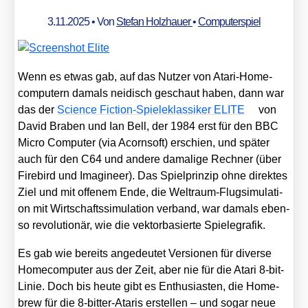
3.11.2025
• Von
Stefan Holzhauer
•
Computerspiel
Wenn es etwas gab, auf das Nut­zer von Ata­ri-Home­
com­pu­tern damals nei­disch geschaut haben, dann war
das der
Sci­ence Fic­tion-Spie­le­klas­si­ker ELITE
von
David Bra­ben und Ian Bell, der 1984 erst für den BBC
Micro Com­pu­ter (via Acorn­soft) erschien, und spä­ter
auch für den C64 und ande­re dama­li­ge Rech­ner (über
Fire­bird und Ima­gi­neer). Das Spiel­prin­zip ohne direk­tes
Ziel und mit offe­nem Ende, die Welt­raum-Flug­si­mu­la­ti­
on mit Wirt­schafts­si­mu­la­ti­on ver­band, war damals eben­
so revo­lu­tio­när, wie die vek­tor­ba­sier­te Spie­le­gra­fik.
Es gab wie bereits ange­deu­tet Ver­sio­nen für diver­se
Home­com­pu­ter aus der Zeit, aber nie für die Ata­ri 8‑bit-
Linie. Doch bis heu­te gibt es Enthu­si­as­ten, die Home­
brew für die 8‑bit­ter-Ata­ris erstel­len – und sogar neue