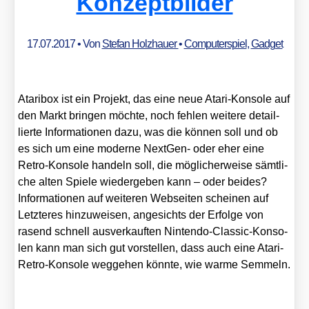
Konzeptbilder
17.07.2017
• Von
Stefan Holzhauer
•
Computerspiel
,
Gadget
Ata­ri­box ist ein Pro­jekt, das eine neue Ata­ri-Kon­so­le auf
den Markt brin­gen möch­te, noch feh­len wei­te­re detail­
lier­te Infor­ma­tio­nen dazu, was die kön­nen soll und ob
es sich um eine moder­ne Next­Gen- oder eher eine
Retro-Kon­so­le han­deln soll, die mög­li­cher­wei­se sämt­li­
che alten Spie­le wie­der­ge­ben kann – oder bei­des?
Infor­ma­tio­nen auf wei­te­ren Web­sei­ten schei­nen auf
Letz­te­res hin­zu­wei­sen, ange­sichts der Erfol­ge von
rasend schnell aus­ver­kauf­ten Nin­ten­do-Clas­sic-Kon­so­
len kann man sich gut vor­stel­len, dass auch eine Ata­ri-
Retro-Kon­so­le weg­ge­hen könn­te, wie war­me Sem­meln.