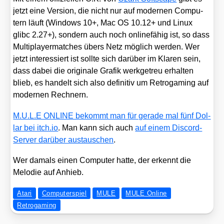
jetzt eine Ver­si­on, die nicht nur auf moder­nen Com­pu­
tern läuft (Win­dows 10+, Mac OS 10.12+ und Linux
glibc 2.27+), son­dern auch noch online­fä­hig ist, so dass
Mul­ti­play­er­mat­ches übers Netz mög­lich wer­den. Wer
jetzt inter­es­siert ist soll­te sich dar­über im Kla­ren sein,
dass dabei die ori­gi­na­le Gra­fik werk­ge­treu erhal­ten
blieb, es han­delt sich also defi­ni­tiv um Retro­gam­ing auf
moder­nen Rech­nern.
M.U.L.E ONLINE bekommt man für gera­de mal fünf Dol­
lar bei itch​.io
. Man kann sich auch
auf einem Dis­cord-
Ser­ver dar­über aus­tau­schen
.
Wer damals einen Com­pu­ter hat­te, der erkennt die
Melo­die auf Anhieb.
Atari
Computerspiel
MULE
MULE Online
Retrogaming