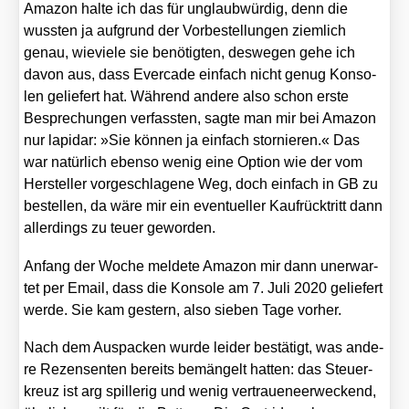
Ama­zon hal­te ich das für unglaub­wür­dig, denn die
wuss­ten ja auf­grund der Vor­be­stel­lun­gen ziem­lich
genau, wie­vie­le sie benö­tig­ten, des­we­gen gehe ich
davon aus, dass Ever­ca­de ein­fach nicht genug Kon­so­
len gelie­fert hat. Wäh­rend ande­re also schon ers­te
Bespre­chun­gen ver­fass­ten, sag­te man mir bei Ama­zon
nur lapi­dar: »Sie kön­nen ja ein­fach stor­nie­ren.« Das
war natür­lich eben­so wenig eine Opti­on wie der vom
Her­stel­ler vor­ge­schla­ge­ne Weg, doch ein­fach in GB zu
bestel­len, da wäre mir ein even­tu­el­ler Kauf­rück­tritt dann
aller­dings zu teu­er gewor­den.
Anfang der Woche mel­de­te Ama­zon mir dann uner­war­
tet per Email, dass die Kon­so­le am 7. Juli 2020 gelie­fert
wer­de. Sie kam ges­tern, also sie­ben Tage vor­her.
Nach dem Aus­pa­cken wur­de lei­der bestä­tigt, was ande­
re Rezen­sen­ten bereits bemän­gelt hat­ten: das Steu­er­
kreuz ist arg spil­le­rig und wenig ver­trau­eneer­we­ckend,