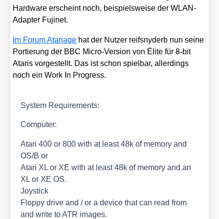
Hard­ware erscheint noch, bei­spiels­wei­se der WLAN-
Adap­ter Fuji­net.
Im Forum Ata­ria­ge
hat der Nut­zer reifs­ny­derb nun sei­ne
Por­tie­rung der BBC Micro-Ver­si­on von Éli­te für 8‑bit
Ata­ris vor­ge­stellt. Das ist schon spiel­bar, aller­dings
noch ein Work In Pro­gress.
Sys­tem Requi­re­ments:
Com­pu­ter:
Ata­ri 400 or 800 with at least 48k of memo­ry and
OS/​B or
Ata­ri XL or XE with at least 48k of memo­ry and an
XL or XE OS.
Joy­stick
Flop­py dri­ve and /​ or a device that can read from
and wri­te to ATR images.