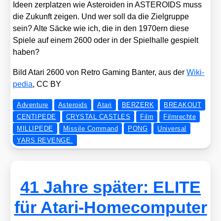
Ideen zer­plat­zen wie Aste­ro­iden in ASTEROIDS muss
die Zukunft zei­gen. Und wer soll da die Ziel­grup­pe
sein? Alte Säcke wie ich, die in den 1970ern die­se
Spie­le auf einem 2600 oder in der Spiel­hal­le gespielt
haben?
Bild Ata­ri 2600 von Retro Gam­ing Ban­ter, aus der
Wiki­
pe­dia
, CC BY
Adventure
Asteroids
Atari
BERZERK
BREAKOUT
CENTIPEDE
CRYSTAL CASTLES
Film
Filmrechte
MILLIPEDE
Missile Command
PONG
Universal
YARS REVENGE.
41 Jahre später: ELITE
für Atari-Homecomputer