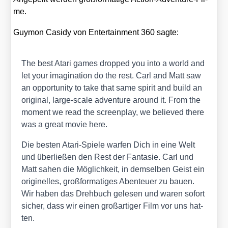
me.
Guy­mon Cas­idy von Enter­tain­ment 360 sag­te:
The best Ata­ri games drop­ped you into a world and
let your ima­gi­na­ti­on do the rest. Carl and Matt saw
an oppor­tu­ni­ty to take that same spi­rit and build an
ori­gi­nal, lar­ge-sca­le adven­ture around it. From the
moment we read the screen­play, we belie­ved the­re
was a gre­at movie here.
Die bes­ten Ata­ri-Spie­le war­fen Dich in eine Welt
und über­lie­ßen den Rest der Fan­ta­sie. Carl und
Matt sahen die Mög­lich­keit, in dem­sel­ben Geist ein
ori­gi­nel­les, groß­for­ma­ti­ges Aben­teu­er zu bau­en.
Wir haben das Dreh­buch gele­sen und waren sofort
sicher, dass wir einen groß­ar­ti­ger Film vor uns hat­
ten.