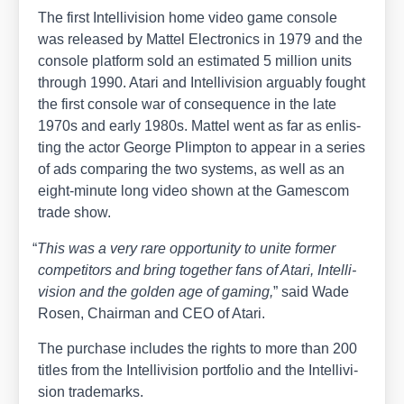
The first Intel­li­vi­si­on home video game con­so­le
was released by Mat­tel Elec­tro­nics in 1979 and the
con­so­le plat­form sold an esti­ma­ted 5 mil­li­on units
through 1990. Ata­ri and Intel­li­vi­si­on argu­ab­ly fought
the first con­so­le war of con­se­quence in the late
1970s and ear­ly 1980s. Mat­tel went as far as enlis­
ting the actor Geor­ge Plimp­ton to appear in a series
of ads com­pa­ring the two sys­tems, as well as an
eight-minu­te long video shown at the Games­com
trade show.
“
This was a very rare oppor­tu­ni­ty to unite for­mer
com­pe­ti­tors and bring tog­e­ther fans of Ata­ri, Intel­li­
vi­si­on and the gol­den age of gam­ing,
” said Wade
Rosen, Chair­man and CEO of Ata­ri.
The purcha­se includes the rights to more than 200
titles from the Intel­li­vi­si­on port­fo­lio and the Intel­li­vi­
si­on trade­marks.