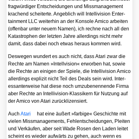
frag­wür­di­ger Ent­schei­dun­gen und Miss­ma­nage­ment
kra­chend schei­ter­te. Angeb­lich will Intel­li­vi­si­on Enter­
tain­ment LLC wei­ter­hin an der Kon­so­le Ami­co arbei­ten
(offen­bar unter neu­em Namen), ich rech­ne nach all den
Kata­stro­phen der letz­ten Jah­re aller­dings nicht mehr
damit, dass dabei noch etwas her­aus kom­men wird.
Des­we­gen wun­dert es auch nicht, dass Ata­ri zwar die
Rech­te am Namen »Intell­vi­si­on« erwor­ben hat, sowie
die Rech­te an eini­gen der Spie­le, die Intel­li­vi­si­on Ami­co
aller­dings expli­zit nicht Teil des Deals sein wird. Inter­
es­san­ter­wei­se hat die­se noch umzu­be­nen­nen­de Fir­ma
aber Rech­te an Intel­li­vi­si­on-Klas­si­kern für Nut­zung auf
der Ami­co von Ata­ri zurück­li­zen­siert.
Auch
Ata­ri
hat eine äußert »far­bi­ge« Geschich­te mit
vie­len Miss­ma­nage­ments, Fehl­ent­schei­dun­gen, Plei­ten
und Ver­käu­fen, aber seit Wade Rosen den Laden lei­tet
scheint es wie­der auf­wärts zu gehen, auch wenn es