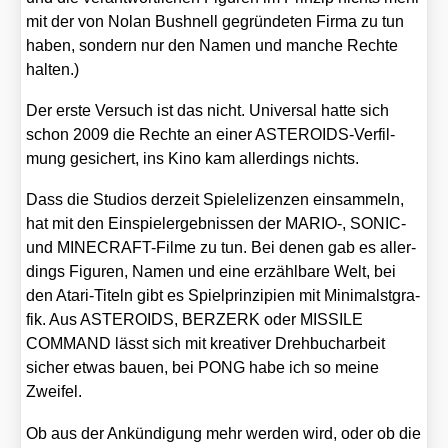
mit der von Nolan Bushnell gegrün­de­ten Fir­ma zu tun
haben, son­dern nur den Namen und man­che Rech­te
hal­ten.)
Der ers­te Ver­such ist das nicht. Uni­ver­sal hat­te sich
schon 2009 die Rech­te an einer ASTE­RO­IDS-Ver­fil­
mung gesi­chert, ins Kino kam aller­dings nichts.
Dass die Stu­di­os der­zeit Spiel­e­li­zen­zen ein­sam­meln,
hat mit den Ein­spiel­ergeb­nis­sen der MARIO‑, SONIC-
und MINE­CRAFT-Fil­me zu tun. Bei denen gab es aller­
dings Figu­ren, Namen und eine erzähl­ba­re Welt, bei
den Ata­ri-Titeln gibt es Spiel­prin­zi­pi­en mit Mini­malst­gra­
fik. Aus ASTEROIDS, BERZERK oder MISSILE
COMMAND lässt sich mit krea­ti­ver Dreh­buch­ar­beit
sicher etwas bau­en, bei PONG habe ich so mei­ne
Zwei­fel.
Ob aus der Ankün­di­gung mehr wer­den wird, oder ob die