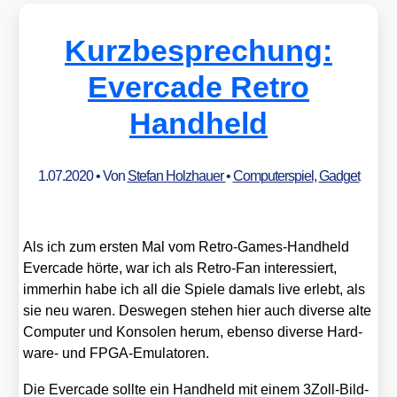
Kurzbesprechung:
Evercade Retro
Handheld
1.07.2020
• Von
Stefan Holzhauer
•
Computerspiel
,
Gadget
Als ich zum ers­ten Mal vom Retro-Games-Hand­held
Ever­ca­de hör­te, war ich als Retro-Fan inter­es­siert,
immer­hin habe ich all die Spie­le damals live erlebt, als
sie neu waren. Des­we­gen ste­hen hier auch diver­se alte
Com­pu­ter und Kon­so­len her­um, eben­so diver­se Hard­
ware- und FPGA-Emu­la­to­ren.
Die Ever­ca­de soll­te ein Hand­held mit einem 3Zoll-Bild­