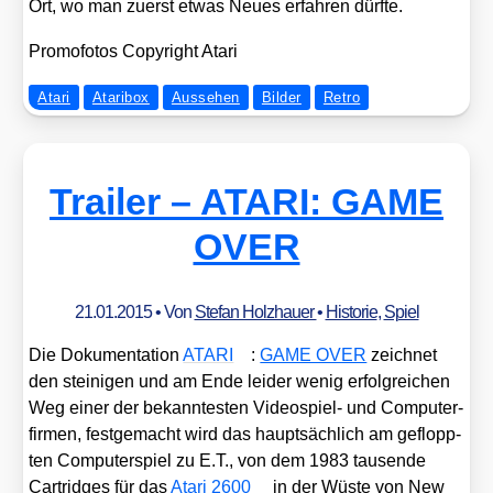
Ort, wo man zuerst etwas Neu­es erfah­ren dürf­te.
Pro­mo­fo­tos Copy­right Ata­ri
Atari
Ataribox
Aussehen
Bilder
Retro
Trailer – ATARI: GAME
OVER
21.01.2015
• Von
Stefan Holzhauer
•
Historie
,
Spiel
Die Doku­men­ta­ti­on
ATARI
:
GAME OVER
zeich­net
den stei­ni­gen und am Ende lei­der wenig erfolg­rei­chen
Weg einer der bekann­tes­ten Video­spiel- und Com­pu­ter­
fir­men, fest­ge­macht wird das haupt­säch­lich am geflopp­
ten Com­pu­ter­spiel zu E.T., von dem 1983 tau­sen­de
Car­tridges für das
Ata­ri 2600
in der Wüs­te von New