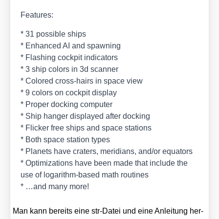
Fea­tures:
* 31 pos­si­ble ships
* Enhan­ced AI and spaw­ning
* Flas­hing cock­pit indi­ca­tors
* 3 ship colors in 3d scan­ner
* Colo­red cross-hairs in space view
* 9 colors on cock­pit dis­play
* Pro­per docking com­pu­ter
* Ship han­ger dis­play­ed after docking
* Fli­cker free ships and space sta­ti­ons
* Both space sta­ti­on types
* Pla­nets have cra­ters, meri­di­ans, and/​or equa­tors
* Opti­miza­ti­ons have been made that include the
use of log­arithm-based math rou­ti­nes
* …and many more!
Man kann bereits eine str-Datei und eine Anlei­tung her­