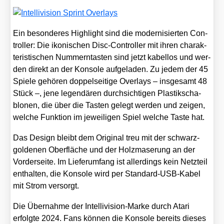
Ein beson­de­res High­light sind die moder­ni­sier­ten Con­
trol­ler: Die iko­ni­schen Disc-Con­trol­ler mit ihren cha­rak­
te­ris­ti­schen Num­mern­tas­ten sind jetzt kabel­los und wer­
den direkt an der Kon­so­le auf­ge­la­den. Zu jedem der 45
Spie­le gehö­ren dop­pel­sei­ti­ge Over­lays – ins­ge­samt 48
Stück –, jene legen­dä­ren durch­sich­ti­gen Plas­tik­scha­
blo­nen, die über die Tas­ten gelegt wer­den und zei­gen,
wel­che Funk­ti­on im jewei­li­gen Spiel wel­che Tas­te hat.
Das Design bleibt dem Ori­gi­nal treu mit der schwarz-
gol­de­nen Ober­flä­che und der Holz­ma­se­rung an der
Vor­der­sei­te. Im Lie­fer­um­fang ist aller­dings kein Netz­teil
ent­hal­ten, die Kon­so­le wird per Stan­dard-USB-Kabel
mit Strom ver­sorgt.
Die Über­nah­me der Intel­li­vi­si­on-Mar­ke durch Ata­ri
erfolg­te 2024. Fans kön­nen die Kon­so­le bereits die­ses