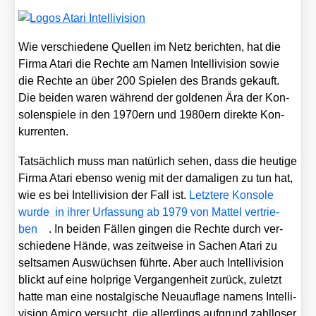
Wie ver­schie­de­ne Quel­len im Netz berich­ten, hat die
Fir­ma Ata­ri die Rech­te am Namen Intel­li­vi­si­on sowie
die Rech­te an über 200 Spie­len des Brands gekauft.
Die bei­den waren wäh­rend der gol­de­nen Ära der Kon­
so­len­spie­le in den 1970ern und 1980ern direk­te Kon­
kur­ren­ten.
Tat­säch­lich muss man natür­lich sehen, dass die heu­ti­ge
Fir­ma Ata­ri eben­so wenig mit der dama­li­gen zu tun hat,
wie es bei Intel­li­vi­si­on der Fall ist.
Letz­te­re Kon­so­le
wur­de in ihrer Urfas­sung ab 1979 von Mat­tel ver­trie­
ben
. In bei­den Fäl­len gin­gen die Rech­te durch ver­
schie­de­ne Hän­de, was zeit­wei­se in Sachen Ata­ri zu
selt­sa­men Aus­wüch­sen führ­te. Aber auch Intel­li­vi­si­on
blickt auf eine holp­ri­ge Ver­gan­gen­heit zurück, zuletzt
hat­te man eine nost­al­gi­sche Neu­auf­la­ge namens Intel­li­
vi­si­on Ami­co ver­sucht, die aller­dings auf­grund zahl­lo­ser