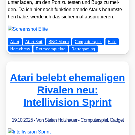
un­ter laden, um den Port zu tes­ten und Bugs zu mel­
den. Da ich hier noch funk­tio­nie­ren­de Ata­ris her­um­ste­
hen habe, wer­de ich das sicher mal aus­pro­bie­ren.
Atari
Atari 8bit
BBC Micro
Computerspiel
Elite
Homebrew
Retrocomputing
Retrogaming
Atari belebt ehemaligen
Rivalen neu:
Intellivision Sprint
19.10.2025
• Von
Stefan Holzhauer
•
Computerspiel
,
Gadget