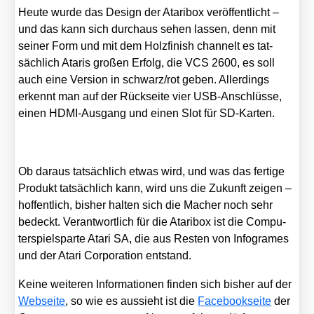
Heu­te wur­de das Design der Ata­ri­box ver­öf­fent­licht –
und das kann sich durch­aus sehen las­sen, denn mit
sei­ner Form und mit dem Holz­fi­nish chan­nelt es tat­
säch­lich Ata­ris gro­ßen Erfolg, die VCS 2600, es soll
auch eine Ver­si­on in schwarz/​rot geben. Aller­dings
erkennt man auf der Rück­sei­te vier USB-Anschlüs­se,
einen HDMI-Aus­gang und einen Slot für SD-Kar­ten.
Ob dar­aus tat­säch­lich etwas wird, und was das fer­ti­ge
Pro­dukt tat­säch­lich kann, wird uns die Zukunft zei­gen –
hof­fent­lich, bis­her hal­ten sich die Macher noch sehr
bedeckt. Ver­ant­wort­lich für die Ata­ri­box ist die Com­pu­
ter­spiel­spar­te Ata­ri SA, die aus Res­ten von Info­gra­mes
und der Ata­ri Cor­po­ra­ti­on ent­stand.
Kei­ne wei­te­ren Infor­ma­tio­nen fin­den sich bis­her auf der
Web­sei­te
, so wie es aus­sieht ist die
Face­book­sei­te
der