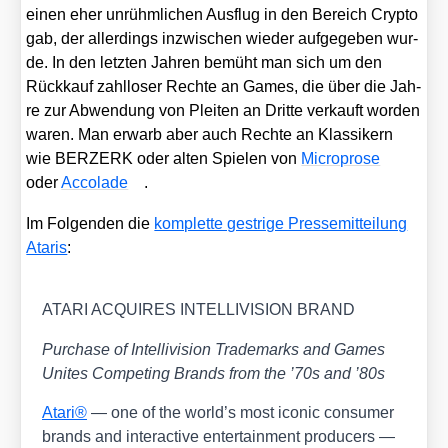
einen eher unrühm­li­chen Aus­flug in den Bereich Cryp­to
gab, der aller­dings inzwi­schen wie­der auf­ge­ge­ben wur­
de. In den letz­ten Jah­ren bemüht man sich um den
Rück­kauf zahl­lo­ser Rech­te an Games, die über die Jah­
re zur Abwen­dung von Plei­ten an Drit­te ver­kauft wor­den
waren. Man erwarb aber auch Rech­te an Klas­si­kern
wie BERZERK oder alten Spie­len von
Micro­pro­se
oder
Acco­la­de
.
Im Fol­gen­den die
kom­plet­te gest­ri­ge Pres­se­mit­tei­lung
Ata­ris
:
ATARI ACQUIRES INTELLIVISION BRAND
Purcha­se of Intel­li­vi­si­on Trade­marks and Games
Unites Com­pe­ting Brands from the ’70s and ’80s
Ata­ri®
— one of the world’s most ico­nic con­su­mer
brands and inter­ac­ti­ve enter­tain­ment pro­du­cers —