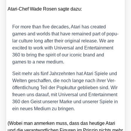
Ata­ri-Chef Wade Rosen sag­te dazu:
For more than five deca­des, Ata­ri has crea­ted
games and worlds that have remain­ed part of popu­
lar cul­tu­re long after their ori­gi­nal release. We are
exci­ted to work with Uni­ver­sal and Enter­tain­ment
360 to bring the spi­rit of our ico­nic brand and
games to a new medi­um.
Seit mehr als fünf Jahr­zehn­ten hat Ata­ri Spie­le und
Wel­ten geschaf­fen, die noch lan­ge nach ihrer Ver­
öf­fent­li­chung Teil der Pop­kul­tur geblie­ben sind. Wir
freu­en uns dar­auf, mit Uni­ver­sal und Enter­tain­ment
360 den Geist unse­rer Mar­ke und unse­rer Spie­le in
ein neu­es Medi­um zu brin­gen.
(Wobei man anmer­ken muss, dass das heu­ti­ge Ata­ri
und die ver­ant­wort­li­chen Figu­ren im Prin­zip nichts mehr