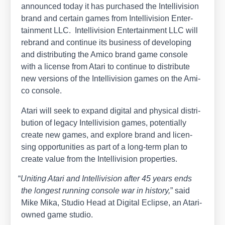
announ­ced today it has purcha­sed the Intel­li­vi­si­on
brand and cer­tain games from Intel­li­vi­si­on Enter­
tain­ment LLC. Intel­li­vi­si­on Enter­tain­ment LLC will
rebrand and con­ti­nue its busi­ness of deve­lo­ping
and dis­tri­bu­ting the Ami­co brand game con­so­le
with a licen­se from Ata­ri to con­ti­nue to dis­tri­bu­te
new ver­si­ons of the Intel­li­vi­si­on games on the Ami­
co con­so­le.
Ata­ri will seek to expand digi­tal and phy­si­cal dis­tri­
bu­ti­on of lega­cy Intel­li­vi­si­on games, poten­ti­al­ly
crea­te new games, and explo­re brand and licen­
sing oppor­tu­ni­ties as part of a long-term plan to
crea­te value from the Intel­li­vi­si­on pro­per­ties.
“
Uniting Ata­ri and Intel­li­vi­si­on after 45 years ends
the lon­gest run­ning con­so­le war in histo­ry,
” said
Mike Mika, Stu­dio Head at Digi­tal Eclip­se, an Ata­ri-
owned game stu­dio.