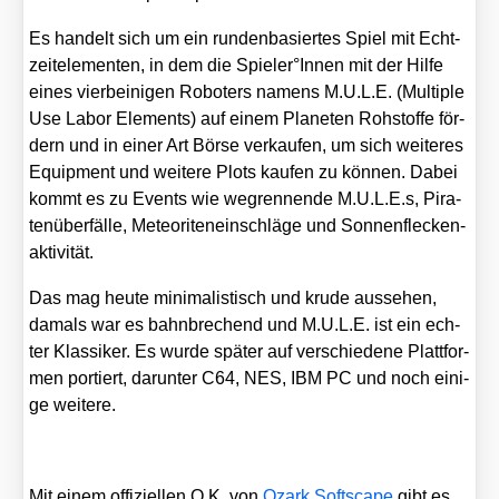
Es han­delt sich um ein run­den­ba­sier­tes Spiel mit Echt­
zeit­ele­men­ten, in dem die Spieler°Innen mit der Hil­fe
eines vier­bei­ni­gen Robo­ters namens M.U.L.E. (Mul­ti­ple
Use Labor Ele­ments) auf einem Pla­ne­ten Roh­stof­fe för­
dern und in einer Art Bör­se ver­kau­fen, um sich wei­te­res
Equip­ment und wei­te­re Plots kau­fen zu kön­nen. Dabei
kommt es zu Events wie weg­ren­nen­de M.U.L.E.s, Pira­
ten­über­fäl­le, Meteo­ri­ten­ein­schlä­ge und Son­nen­fle­cken­
ak­ti­vi­tät.
Das mag heu­te mini­ma­lis­tisch und kru­de aus­se­hen,
damals war es bahn­bre­chend und M.U.L.E. ist ein ech­
ter Klas­si­ker. Es wur­de spä­ter auf ver­schie­de­ne Platt­for­
men por­tiert, dar­un­ter C64, NES, IBM PC und noch eini­
ge wei­te­re.
Mit einem offi­zi­el­len O.K. von
Ozark Soft­scape
gibt es