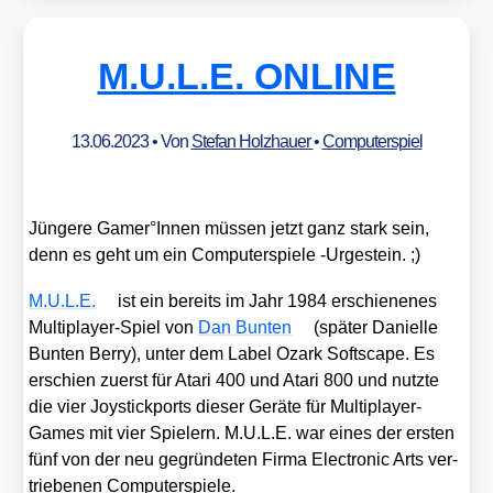
M.U.L.E. ONLINE
13.06.2023
• Von
Stefan Holzhauer
•
Computerspiel
Jün­ge­re Gamer°Innen müs­sen jetzt ganz stark sein,
denn es geht um ein Com­pu­ter­spie­le ‑Urge­stein. ;)
M.U.L.E.
ist ein bereits im Jahr 1984 erschie­ne­nes
Mul­ti­play­er-Spiel von
Dan Bun­ten
(spä­ter Dani­elle
Bun­ten Ber­ry), unter dem Label Ozark Soft­scape. Es
erschien zuerst für Ata­ri 400 und Ata­ri 800 und nutz­te
die vier Joy­stick­ports die­ser Gerä­te für Mul­ti­play­er-
Games mit vier Spie­lern. M.U.L.E. war eines der ers­ten
fünf von der neu gegrün­de­ten Fir­ma Elec­tro­nic Arts ver­
trie­be­nen Com­pu­ter­spie­le.