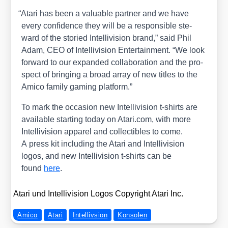
“
Ata­ri has been a valuable part­ner and we have
every con­fi­dence they will be a respon­si­ble ste­
ward of the sto­ried Intel­li­vi­si­on brand,” said Phil
Adam, CEO of Intel­li­vi­si­on Enter­tain­ment. “We look
for­ward to our expan­ded col­la­bo­ra­ti­on and the pro­
s­pect of brin­ging a broad array of new titles to the
Ami­co fami­ly gam­ing plat­form.”
To mark the occa­si­on new Intel­li­vi­si­on t‑shirts are
available start­ing today on Ata​ri​.com, with more
Intel­li­vi­si­on appa­rel and coll­ec­ti­bles to come.
A press kit inclu­ding the Ata­ri and Intel­li­vi­si­on
logos, and new Intel­li­vi­si­on t‑shirts can be
found
here
.
Ata­ri und Intel­li­vi­si­on Logos Copy­right Ata­ri Inc.
Amico
Atari
Intellivsion
Konsolen