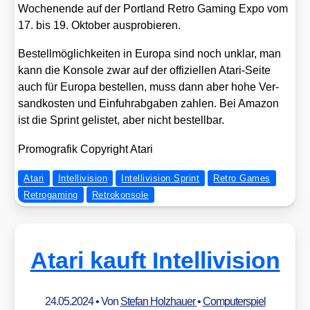
Wochen­en­de auf der Port­land Retro Gam­ing Expo vom
17. bis 19. Okto­ber aus­pro­bie­ren.
Bestell­mög­lich­kei­ten in Euro­pa sind noch unklar, man
kann die Kon­so­le zwar auf der offi­zi­el­len Ata­ri-Sei­te
auch für Euro­pa bestel­len, muss dann aber hohe Ver­
sand­kos­ten und Ein­fuhr­ab­ga­ben zah­len. Bei Ama­zon
ist die Sprint gelis­tet, aber nicht bestell­bar.
Pro­mo­gra­fik Copy­right Ata­ri
Atari
Intellivision
Intellivision Sprint
Retro Games
Retrogaming
Retrokonsole
Atari kauft Intellivision
24.05.2024
• Von
Stefan Holzhauer
•
Computerspiel