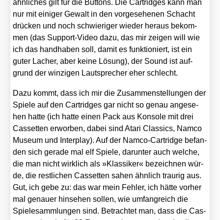
ähn­li­ches gilt für die But­tons. Die Car­tridges kann man
nur mit eini­ger Gewalt in den vor­ge­se­he­nen Schacht
drü­cken und noch schwie­ri­ger wie­der her­aus bekom­
men (das Sup­port-Video dazu, das mir zei­gen will wie
ich das hand­ha­ben soll, damit es funk­tio­niert, ist ein
guter Lacher, aber kei­ne Lösung), der Sound ist auf­
grund der win­zi­gen Laut­spre­cher eher schlecht.
Dazu kommt, dass ich mir die Zusam­men­stel­lun­gen der
Spie­le auf den Car­tridges gar nicht so genau ange­se­
hen hat­te (ich hat­te einen Pack aus Kon­so­le mit drei
Cas­set­ten erwor­ben, dabei sind Ata­ri Clas­sics, Nam­co
Muse­um und Inter­play). Auf der Nam­co-Car­tridge befan­
den sich gera­de mal elf Spie­le, dar­un­ter auch wel­che,
die man nicht wirk­lich als »Klas­si­ker« bezeich­nen wür­
de, die rest­li­chen Cas­set­ten sahen ähn­lich trau­rig aus.
Gut, ich gebe zu: das war mein Feh­ler, ich hät­te vor­her
mal genau­er hin­se­hen sol­len, wie umfang­reich die
Spie­le­samm­lun­gen sind. Betrach­tet man, dass die Cas­