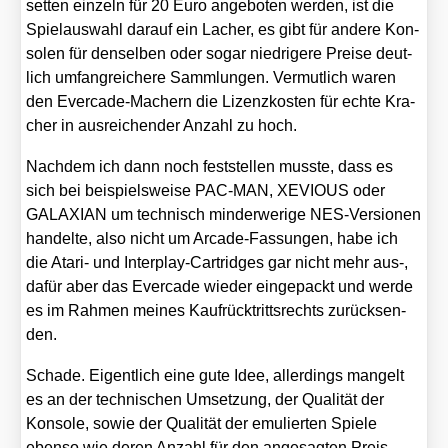
set­ten ein­zeln für 20 Euro ange­bo­ten wer­den, ist die
Spiel­aus­wahl dar­auf ein Lacher, es gibt für ande­re Kon­
so­len für den­sel­ben oder sogar nied­ri­ge­re Prei­se deut­
lich umfang­rei­che­re Samm­lun­gen. Ver­mut­lich waren
den Ever­ca­de-Machern die Lizenz­kos­ten für ech­te Kra­
cher in aus­rei­chen­der Anzahl zu hoch.
Nach­dem ich dann noch fest­stel­len muss­te, dass es
sich bei bei­spiels­wei­se PAC-MAN, XEVIOUS oder
GALAXIAN um tech­nisch min­der­we­ri­ge NES-Ver­sio­nen
han­del­te, also nicht um Arca­de-Fas­sun­gen, habe ich
die Ata­ri- und Inter­play-Car­tridges gar nicht mehr aus‑,
dafür aber das Ever­ca­de wie­der ein­ge­packt und wer­de
es im Rah­men mei­nes Kauf­rück­tritts­rechts zurück­sen­
den.
Scha­de. Eigent­lich eine gute Idee, aller­dings man­gelt
es an der tech­ni­schen Umset­zung, der Qua­li­tät der
Kon­so­le, sowie der Qua­li­tät der emu­lier­ten Spie­le
eben­so wie deren Anzahl für den ange­sag­ten Preis.