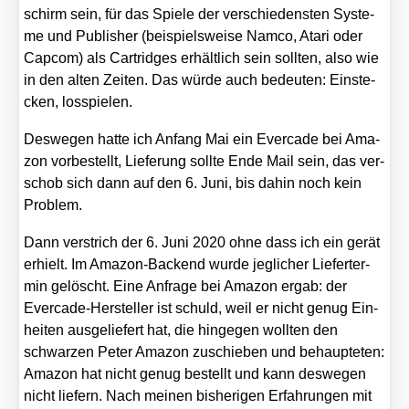
schirm sein, für das Spie­le der ver­schie­dens­ten Sys­te­
me und Publisher (bei­spiels­wei­se Nam­co, Ata­ri oder
Cap­com) als Car­tridges erhält­lich sein soll­ten, also wie
in den alten Zei­ten. Das wür­de auch bedeu­ten: Ein­ste­
cken, los­spie­len.
Des­we­gen hat­te ich Anfang Mai ein Ever­ca­de bei Ama­
zon vor­be­stellt, Lie­fe­rung soll­te Ende Mail sein, das ver­
schob sich dann auf den 6. Juni, bis dahin noch kein
Pro­blem.
Dann ver­strich der 6. Juni 2020 ohne dass ich ein gerät
erhielt. Im Ama­zon-Backend wur­de jeg­li­cher Lie­fer­ter­
min gelöscht. Eine Anfra­ge bei Ama­zon ergab: der
Ever­ca­de-Her­stel­ler ist schuld, weil er nicht genug Ein­
hei­ten aus­ge­lie­fert hat, die hin­ge­gen woll­ten den
schwar­zen Peter Ama­zon zuschie­ben und behaup­te­ten:
Ama­zon hat nicht genug bestellt und kann des­we­gen
nicht lie­fern. Nach mei­nen bis­he­ri­gen Erfah­run­gen mit