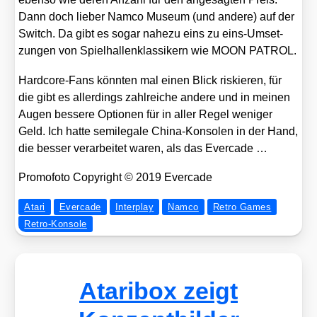
Dann doch lie­ber Nam­co Muse­um (und ande­re) auf der
Switch. Da gibt es sogar nahe­zu eins zu eins-Umset­
zun­gen von Spiel­hal­len­klas­si­kern wie MOON PATROL.
Hard­core-Fans könn­ten mal einen Blick ris­kie­ren, für
die gibt es aller­dings zahl­rei­che ande­re und in mei­nen
Augen bes­se­re Optio­nen für in aller Regel weni­ger
Geld. Ich hat­te semi­le­ga­le Chi­na-Kon­so­len in der Hand,
die bes­ser ver­ar­bei­tet waren, als das Ever­ca­de …
Pro­mo­fo­to Copy­right © 2019 Ever­ca­de
Atari
Evercade
Interplay
Namco
Retro Games
Retro-Konsole
Ataribox zeigt