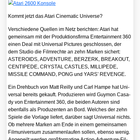
Kommt jetzt das Ata­ri Cine­ma­tic Uni­ver­se?
Ver­schie­de­ne Quel­len im Netz berich­ten: Ata­ri hat
gemein­sam mit der Pro­duk­ti­ons­fir­ma Enter­tain­ment 360
einen Deal mit Uni­ver­sal Pic­tures geschlos­sen, der
dem Stu­dio die Film­rech­te an zehn Mar­ken sichert:
ASTEROIDS, ADVENTURE, BERZERK, BREAKOUT,
CENTIPEDE, CRYSTAL CASTLES, MILLIPEDE,
MISSILE COMMAND, PONG und YARS’ REVENGE.
Ein Dreh­buch von Matt Reil­ly und Carl Ham­pe hat Uni­
ver­sal bereits gekauft. Pro­du­zie­ren wird Guy­mon Casa­
dy von Enter­tain­ment 360, die bei­den Autoren sind
eben­falls als Pro­du­zen­ten an Bord. Wel­ches der zehn
Spie­le die Vor­la­ge lie­fert, dar­über sagt Uni­ver­sal nichts.
Ob meh­re­re Mar­ken am Ende in einem gemein­sa­men
Film­uni­ver­sum zusam­men­lau­fen sol­len, eben­so wenig.
Ange­peilt wer­den groß­for­ma­ti­ge Action-Adven­ture-Fil­