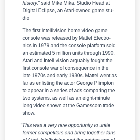
histo­ry,
” said Mike Mika, Stu­dio Head at
Digi­tal Eclip­se, an Ata­ri-owned game stu­
dio.
The first Intel­li­vi­si­on home video game
con­so­le was released by Mat­tel Elec­tro­
nics in 1979 and the con­so­le plat­form sold
an esti­ma­ted 5 mil­li­on units through 1990.
Ata­ri and Intel­li­vi­si­on argu­ab­ly fought the
first con­so­le war of con­se­quence in the
late 1970s and ear­ly 1980s. Mat­tel went as
far as enlis­ting the actor Geor­ge Plimp­ton
to appear in a series of ads com­pa­ring the
two sys­tems, as well as an eight-minu­te
long video shown at the Games­com trade
show.
“
This was a very rare oppor­tu­ni­ty to unite
for­mer com­pe­ti­tors and bring tog­e­ther fans