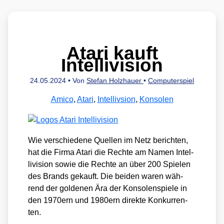
Atari kauft
Intellivision
24.05.2024
• Von
Stefan Holzhauer
•
Computerspiel
Amico
,
Atari
,
Intellivsion
,
Konsolen
Wie ver­schie­de­ne Quel­len im Netz berich­ten,
hat die Fir­ma Ata­ri die Rech­te am Namen Intel­
li­vi­si­on sowie die Rech­te an über 200 Spie­len
des Brands gekauft. Die bei­den waren wäh­
rend der gol­de­nen Ära der Kon­so­len­spie­le in
den 1970ern und 1980ern direk­te Kon­kur­ren­
ten.