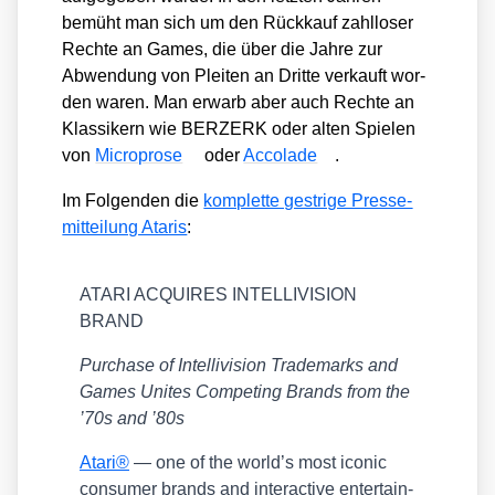
bemüht man sich um den Rück­kauf zahl­lo­ser
Rech­te an Games, die über die Jah­re zur
Abwen­dung von Plei­ten an Drit­te ver­kauft wor­
den waren. Man erwarb aber auch Rech­te an
Klas­si­kern wie BERZERK oder alten Spie­len
von
Micro­pro­se
oder
Acco­la­de
.
Im Fol­gen­den die
kom­plet­te gest­ri­ge Pres­se­
mit­tei­lung Ata­ris
:
ATARI ACQUIRES INTELLIVISION
BRAND
Purcha­se of Intel­li­vi­si­on Trade­marks and
Games Unites Com­pe­ting Brands from the
’70s and ’80s
Ata­ri®
— one of the world’s most ico­nic
con­su­mer brands and inter­ac­ti­ve enter­tain­