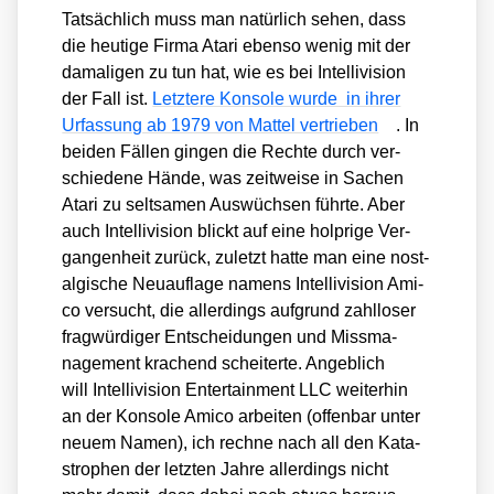
Tat­säch­lich muss man natür­lich sehen, dass
die heu­ti­ge Fir­ma Ata­ri eben­so wenig mit der
dama­li­gen zu tun hat, wie es bei Intel­li­vi­si­on
der Fall ist.
Letz­te­re Kon­so­le wur­de in ihrer
Urfas­sung ab 1979 von Mat­tel ver­trie­ben
. In
bei­den Fäl­len gin­gen die Rech­te durch ver­
schie­de­ne Hän­de, was zeit­wei­se in Sachen
Ata­ri zu selt­sa­men Aus­wüch­sen führ­te. Aber
auch Intel­li­vi­si­on blickt auf eine holp­ri­ge Ver­
gan­gen­heit zurück, zuletzt hat­te man eine nost­
al­gi­sche Neu­auf­la­ge namens Intel­li­vi­si­on Ami­
co ver­sucht, die aller­dings auf­grund zahl­lo­ser
frag­wür­di­ger Ent­schei­dun­gen und Miss­ma­
nage­ment kra­chend schei­ter­te. Angeb­lich
will Intel­li­vi­si­on Enter­tain­ment LLC wei­ter­hin
an der Kon­so­le Ami­co arbei­ten (offen­bar unter
neu­em Namen), ich rech­ne nach all den Kata­
stro­phen der letz­ten Jah­re aller­dings nicht