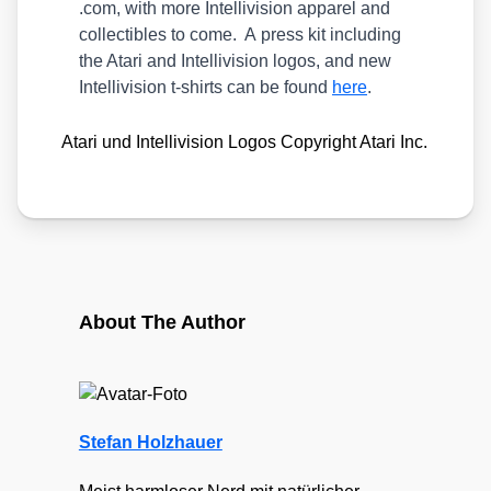
.com, with more Intel­li­vi­si­on appa­rel and
coll­ec­ti­bles to come. A press kit inclu­ding
the Ata­ri and Intel­li­vi­si­on logos, and new
Intel­li­vi­si­on t‑shirts can be found
here
.
Ata­ri und Intel­li­vi­si­on Logos Copy­right Ata­ri Inc.
About The Author
Stefan Holzhauer