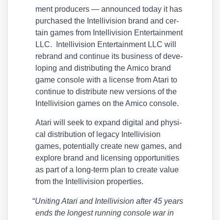
ment pro­du­cers — announ­ced today it has
purcha­sed the Intel­li­vi­si­on brand and cer­
tain games from Intel­li­vi­si­on Enter­tain­ment
LLC. Intel­li­vi­si­on Enter­tain­ment LLC will
rebrand and con­ti­nue its busi­ness of deve­
lo­ping and dis­tri­bu­ting the Ami­co brand
game con­so­le with a licen­se from Ata­ri to
con­ti­nue to dis­tri­bu­te new ver­si­ons of the
Intel­li­vi­si­on games on the Ami­co con­so­le.
Ata­ri will seek to expand digi­tal and phy­si­
cal dis­tri­bu­ti­on of lega­cy Intel­li­vi­si­on
games, poten­ti­al­ly crea­te new games, and
explo­re brand and licen­sing oppor­tu­ni­ties
as part of a long-term plan to crea­te value
from the Intel­li­vi­si­on pro­per­ties.
“
Uniting Ata­ri and Intel­li­vi­si­on after 45 years
ends the lon­gest run­ning con­so­le war in