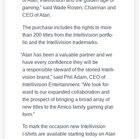
of Ata­ri, Intel­li­vi­si­on and the gol­den age of
gam­ing,
” said Wade Rosen, Chair­man and
CEO of Ata­ri.
The purcha­se includes the rights to more
than 200 titles from the Intel­li­vi­si­on port­fo­
lio and the Intel­li­vi­si­on trade­marks.
“
Ata­ri has been a valuable part­ner and we
have every con­fi­dence they will be
a respon­si­ble ste­ward of the sto­ried Intel­li­
vi­si­on brand,” said Phil Adam, CEO of
Intel­li­vi­si­on Enter­tain­ment. “We look for­
ward to our expan­ded col­la­bo­ra­ti­on and
the pro­s­pect of brin­ging a broad array of
new titles to the Ami­co fami­ly gam­ing plat­
form.”
To mark the occa­si­on new Intel­li­vi­si­on
t‑shirts are available start­ing today on Ata​ri​