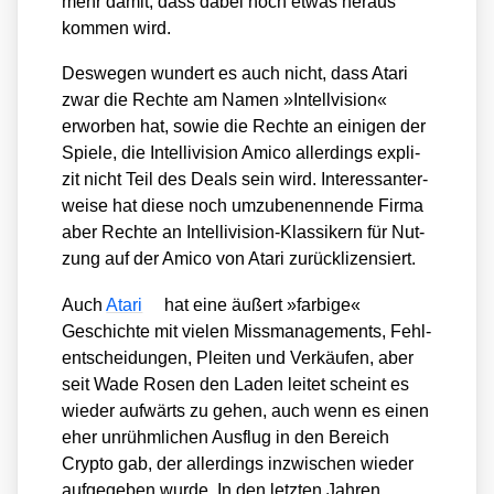
mehr damit, dass dabei noch etwas her­aus
kom­men wird.
Des­we­gen wun­dert es auch nicht, dass Ata­ri
zwar die Rech­te am Namen »Intell­vi­si­on«
erwor­ben hat, sowie die Rech­te an eini­gen der
Spie­le, die Intel­li­vi­si­on Ami­co aller­dings expli­
zit nicht Teil des Deals sein wird. Inter­es­san­ter­
wei­se hat die­se noch umzu­be­nen­nen­de Fir­ma
aber Rech­te an Intel­li­vi­si­on-Klas­si­kern für Nut­
zung auf der Ami­co von Ata­ri zurück­li­zen­siert.
Auch
Ata­ri
hat eine äußert »far­bi­ge«
Geschich­te mit vie­len Miss­ma­nage­ments, Fehl­
ent­schei­dun­gen, Plei­ten und Ver­käu­fen, aber
seit Wade Rosen den Laden lei­tet scheint es
wie­der auf­wärts zu gehen, auch wenn es einen
eher unrühm­li­chen Aus­flug in den Bereich
Cryp­to gab, der aller­dings inzwi­schen wie­der
auf­ge­ge­ben wur­de. In den letz­ten Jah­ren