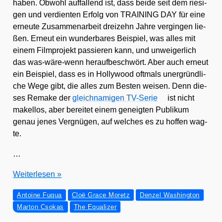
haben. Obwohl auf­fal­lend ist, dass bei­de seit dem rie­si­
gen und ver­dien­ten Erfolg von TRAINING DAY für eine
erneu­te Zusam­men­ar­beit drei­zehn Jah­re ver­gin­gen lie­
ßen. Erneut ein wun­der­ba­res Bei­spiel, was alles mit
einem Film­pro­jekt pas­sie­ren kann, und unwei­ger­lich
das was-wäre-wenn her­auf­be­schwört. Aber auch erneut
ein Bei­spiel, dass es in Hol­ly­wood oft­mals uner­gründ­li­
che Wege gibt, die alles zum Bes­ten wei­sen. Denn die­
ses Remake der
gleich­na­mi­gen TV-Serie
ist nicht
makel­los, aber berei­tet einem geneig­ten Publi­kum
genau jenes Ver­gnü­gen, auf wel­ches es zu hof­fen wag­
te.
…
Den­
Wei­ter­le­sen »
zel
Antoine Fuqua
Cloë Grace Moretz
Denzel Washington
Washing­
Marton Csokas
The Equalizer
ton
–