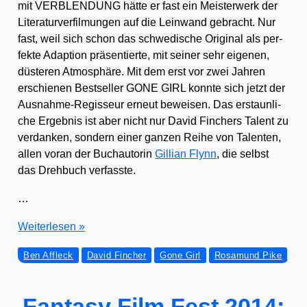
mit VERBLENDUNG hät­te er fast ein Meis­ter­werk der
Lite­ra­tur­ver­fil­mun­gen auf die Lein­wand gebracht. Nur
fast, weil sich schon das schwe­di­sche Ori­gi­nal als per­
fek­te Adap­ti­on prä­sen­tier­te, mit sei­ner sehr eige­nen,
düs­te­ren Atmo­sphä­re. Mit dem erst vor zwei Jah­ren
erschie­nen Best­sel­ler GONE GIRL konn­te sich jetzt der
Aus­nah­me-Regis­seur erneut bewei­sen. Das erstaun­li­
che Ergeb­nis ist aber nicht nur David Fin­chers Talent zu
ver­dan­ken, son­dern einer gan­zen Rei­he von Talen­ten,
allen vor­an der Buch­au­to­rin
Gil­li­an Flynn
, die selbst
das Dreh­buch ver­fass­te.
…
GONE
Wei­ter­le­sen »
GIRL
Ben Affleck
David Fincher
Gone Girl
Rosamund Pike
–
Das
per­
Fantasy Film Fest 2014: