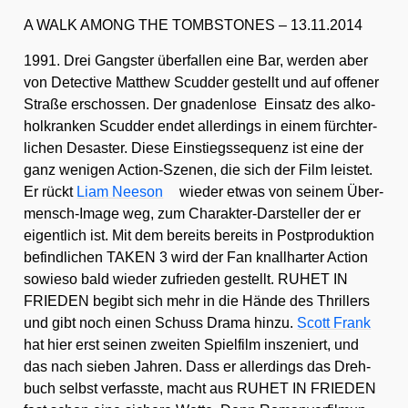
A WALK AMONG THE TOMBSTONES – 13.11.2014
1991. Drei Gangs­ter über­fal­len eine Bar, wer­den aber
von Detec­ti­ve Matthew Scud­der gestellt und auf offe­ner
Stra­ße erschos­sen. Der gna­den­lo­se Ein­satz des alko­
hol­kran­ken Scud­der endet aller­dings in einem fürch­ter­
li­chen Desas­ter. Die­se Ein­stiegs­se­quenz ist eine der
ganz weni­gen Action-Sze­nen, die sich der Film leis­tet.
Er rückt
Liam Nee­son
wie­der etwas von sei­nem Über­
mensch-Image weg, zum Cha­rak­ter-Dar­stel­ler der er
eigent­lich ist. Mit dem bereits bereits in Post­pro­duk­ti­on
befind­li­chen TAKEN 3 wird der Fan knall­har­ter Action
sowie­so bald wie­der zufrie­den gestellt. RUHET IN
FRIEDEN begibt sich mehr in die Hän­de des Thril­lers
und gibt noch einen Schuss Dra­ma hin­zu.
Scott Frank
hat hier erst sei­nen zwei­ten Spiel­film insze­niert, und
das nach sie­ben Jah­ren. Dass er aller­dings das Dreh­
buch selbst ver­fass­te, macht aus RUHET IN FRIEDEN