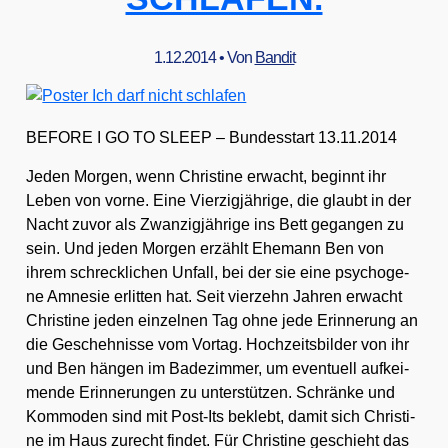
1.12.2014
• Von
Bandit
BEFORE I GO TO SLEEP – Bun­des­start 13.11.2014
Jeden Mor­gen, wenn Chris­ti­ne erwacht, beginnt ihr
Leben von vor­ne. Eine Vier­zig­jäh­ri­ge, die glaubt in der
Nacht zuvor als Zwan­zig­jäh­ri­ge ins Bett gegan­gen zu
sein. Und jeden Mor­gen erzählt Ehe­mann Ben von
ihrem schreck­li­chen Unfall, bei der sie eine psy­cho­ge­
ne Amne­sie erlit­ten hat. Seit vier­zehn Jah­ren erwacht
Chris­ti­ne jeden ein­zel­nen Tag ohne jede Erin­ne­rung an
die Gescheh­nis­se vom Vor­tag. Hoch­zeits­bil­der von ihr
und Ben hän­gen im Bade­zim­mer, um even­tu­ell auf­kei­
men­de Erin­ne­run­gen zu unter­stüt­zen. Schrän­ke und
Kom­mo­den sind mit Post-Its beklebt, damit sich Chris­ti­
ne im Haus zurecht fin­det. Für Chris­ti­ne geschieht das