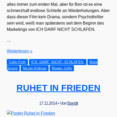
alles immer zum ers­ten Mal, aber für Ben ist es eine
schmerz­haft end­lo­se Schlei­fe an Wie­der­ho­lun­gen. Aber
dass die­ser Film kein Dra­ma, son­dern Psy­cho­thril­ler
sein wird, weiß man spä­tes­tens seit dem Beginn des
Mar­ke­tings von ICH DARF NICHT SCHLAFEN.
…
ICH.
Wei­ter­le­sen »
DARF.
Colin Firth
ICH. DARF. NICHT. SCHLAFEN.
Mark
NICHT.
Strong
Nicole Kidman
Rowan Joffe
SCHLAFEN.
RUHET IN FRIEDEN
17.11.2014
• Von
Bandit