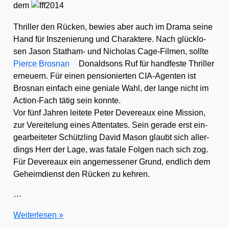
dem
Thril­ler den Rücken, bewies aber auch im Dra­ma sei­ne
Hand für Insze­nie­rung und Cha­rak­te­re. Nach glück­lo­
sen Jason Stat­ham- und Nicho­las Cage-Fil­men, soll­te
Pier­ce Bros­nan
Donald­sons Ruf für hand­fes­te Thril­ler
erneu­ern. Für einen pen­sio­nier­ten CIA-Agen­ten ist
Bros­nan ein­fach eine genia­le Wahl, der lan­ge nicht im
Action-Fach tätig sein konn­te.
Vor fünf Jah­ren lei­te­te Peter Devereaux eine Mis­si­on,
zur Ver­ei­te­lung eines Atten­ta­tes. Sein gera­de erst ein­
ge­ar­bei­te­ter Schütz­ling David Mason glaubt sich aller­
dings Herr der Lage, was fata­le Fol­gen nach sich zog.
Für Devereaux ein ange­mes­se­ner Grund, end­lich dem
Geheim­dienst den Rücken zu keh­ren.
…
Fan­
Wei­ter­le­sen »
ta­