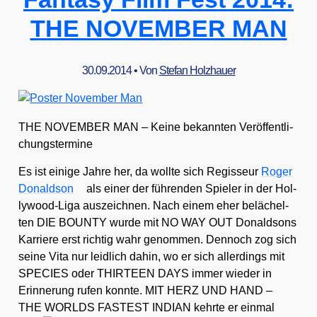
fek­
te
THE NOVEMBER MAN
Opfer
30.09.2014
• Von
Stefan Holzhauer
THE NOVEMBER MAN – Kei­ne bekann­ten Ver­öf­fent­li­
chungs­ter­mi­ne
Es ist eini­ge Jah­re her, da woll­te sich Regis­seur
Roger
Donald­son
als einer der füh­ren­den Spie­ler in der Hol­
ly­wood-Liga aus­zeich­nen. Nach einem eher belä­chel­
ten DIE BOUNTY wur­de mit NO WAY OUT Donald­sons
Kar­rie­re erst rich­tig wahr genom­men. Den­noch zog sich
sei­ne Vita nur leid­lich dahin, wo er sich aller­dings mit
SPECIES oder THIRTEEN DAYS immer wie­der in
Erin­ne­rung rufen konn­te. MIT HERZ UND HAND –
THE WORLDS FASTEST INDIAN kehr­te er ein­mal