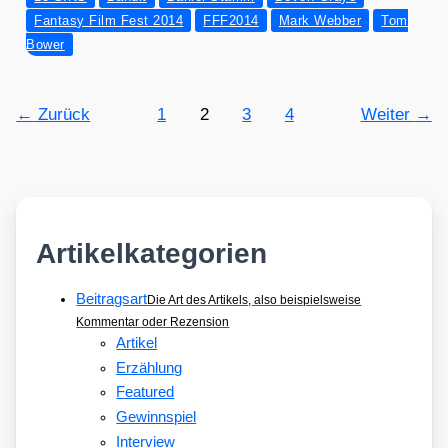
sy
Fantasy Film Fest 2014
FFF2014
Mark Webber
Tom
Film
Bower
Fest
2014
–
←
Zurück
1
2
3
4
Weiter
→
13
SINS
Artikelkategorien
Beitragsart
Die Art des Artikels, also beispielsweise
Kommentar oder Rezension
Artikel
Erzählung
Featured
Gewinnspiel
Interview