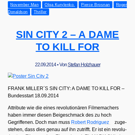
November Man
Olga Kurylenko.
Pierce Brosnan
Roger
sy
Donaldson
Thriller
Film
Fest
2014:
SIN CITY 2 – A DAME
THE
NOVEMBER
TO KILL FOR
MAN
22.09.2014
• Von
Stefan Holzhauer
FRANK MILLER´S SIN CITY: A DAME TO KILL FOR –
Bun­des­start 18.09.2014
Attri­bu­te wie die eines revo­lu­tio­nä­ren Fil­me­ma­chers
haben immer die­sen Bei­geschmack des zu hoch
Gegrif­fe­nen. Doch man muss
Robert Rodri­guez
zuge­
ste­hen, dass dies genau auf ihn zutrifft. Er ist ein revo­lu­