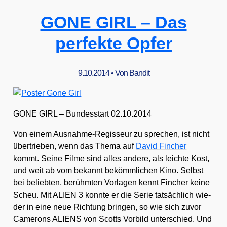
THE
GONE GIRL – Das
EQUALIZER
perfekte Opfer
9.10.2014
• Von
Bandit
GONE GIRL – Bun­des­start 02.10.2014
Von einem Aus­nah­me-Regis­seur zu spre­chen, ist nicht
über­trie­ben, wenn das The­ma auf
David Fin­cher
kommt. Sei­ne Fil­me sind alles ande­re, als leich­te Kost,
und weit ab vom bekannt bekömm­li­chen Kino. Selbst
bei belieb­ten, berühm­ten Vor­la­gen kennt Fin­cher kei­ne
Scheu. Mit ALIEN 3 konn­te er die Serie tat­säch­lich wie­
der in eine neue Rich­tung brin­gen, so wie sich zuvor
Came­rons ALIENS von Scotts Vor­bild unter­schied. Und