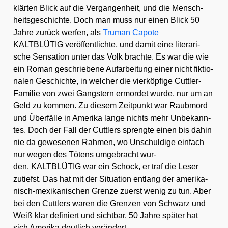
klär­ten Blick auf die Ver­gan­gen­heit, und die Mensch­
heits­ge­schich­te. Doch man muss nur einen Blick 50
Jah­re zurück wer­fen, als
Tru­man Capo­te
KALTBLÜTIG ver­öf­fent­lich­te, und damit eine lite­ra­ri­
sche Sen­sa­ti­on unter das Volk brach­te. Es war die wie
ein Roman geschrie­be­ne Auf­ar­bei­tung einer nicht fik­tio­
na­len Geschich­te, in wel­cher die vier­köp­fi­ge Cuttler-
Fami­lie von zwei Gangs­tern ermor­det wur­de, nur um an
Geld zu kom­men. Zu die­sem Zeit­punkt war Raub­mord
und Über­fäl­le in Ame­ri­ka lan­ge nichts mehr Unbe­kann­
tes. Doch der Fall der Cuttlers spreng­te einen bis dahin
nie da gewe­se­nen Rah­men, wo Unschul­di­ge ein­fach
nur wegen des Tötens umge­bracht wur­
den. KALTBLÜTIG war ein Schock, er traf die Leser
zutiefst. Das hat mit der Situa­ti­on ent­lang der ame­ri­ka­
nisch-mexi­ka­ni­schen Gren­ze zuerst wenig zu tun. Aber
bei den Cuttlers waren die Gren­zen von Schwarz und
Weiß klar defi­niert und sicht­bar. 50 Jah­re spä­ter hat
sich Ame­ri­ka deut­lich ver­än­dert.