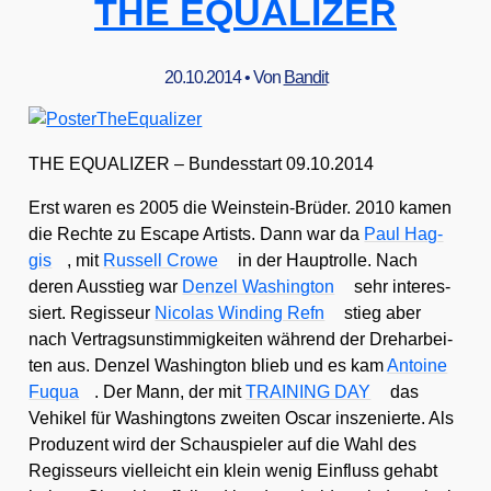
THE EQUALIZER
20.10.2014
• Von
Bandit
THE EQUALIZER – Bun­des­start 09.10.2014
Erst waren es 2005 die Wein­stein-Brü­der. 2010 kamen
die Rech­te zu Escape Artists. Dann war da
Paul Hag­
gis
, mit
Rus­sell Cro­we
in der Haupt­rol­le. Nach
deren Aus­stieg war
Den­zel Washing­ton
sehr inter­es­
siert. Regis­seur
Nico­las Win­ding Refn
stieg aber
nach Ver­trags­un­stim­mig­kei­ten wäh­rend der Dreh­ar­bei­
ten aus. Den­zel Washing­ton blieb und es kam
Antoine
Fuqua
. Der Mann, der mit
TRAINING DAY
das
Vehi­kel für Washing­tons zwei­ten Oscar insze­nier­te. Als
Pro­du­zent wird der Schau­spie­ler auf die Wahl des
Regis­seurs viel­leicht ein klein wenig Ein­fluss gehabt