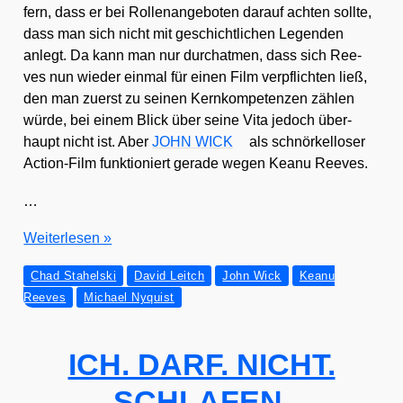
fern, dass er bei Rol­len­an­ge­bo­ten dar­auf ach­ten soll­te,
dass man sich nicht mit geschicht­li­chen Legen­den
anlegt. Da kann man nur durch­at­men, dass sich Ree­
ves nun wie­der ein­mal für einen Film ver­pflich­ten ließ,
den man zuerst zu sei­nen Kern­kom­pe­ten­zen zäh­len
wür­de, bei einem Blick über sei­ne Vita jedoch über­
haupt nicht ist. Aber
JOHN WICK
als schnör­kel­lo­ser
Action-Film funk­tio­niert gera­de wegen Kea­nu Ree­ves.
…
JOHN
Wei­ter­le­sen »
WICK
Chad Stahelski
David Leitch
John Wick
Keanu
Reeves
Michael Nyquist
ICH. DARF. NICHT.
SCHLAFEN.