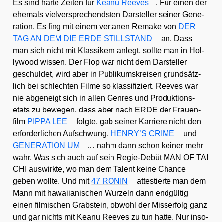
Es sind har­te Zei­ten für
Kea­nu Ree­ves
. Für einen der
ehe­mals viel­ver­spre­chends­ten Dar­stel­ler sei­ner Gene­
ra­ti­on. Es fing mit einem ver­ta­nen Remake von
DER
TAG AN DEM DIE ERDE STILLSTAND
an. Dass
man sich nicht mit Klas­si­kern anlegt, soll­te man in Hol­
ly­wood wis­sen. Der Flop war nicht dem Dar­stel­ler
geschul­det, wird aber in Publi­kums­krei­sen grund­sätz­
lich bei schlech­ten Fil­me so klas­si­fi­ziert. Ree­ves war
nie abge­neigt sich in allen Gen­res und Pro­duk­ti­ons­
etats zu bewe­gen, dass aber nach ERDE der Frau­en­
film
PIPPA LEE
folg­te, gab sei­ner Kar­rie­re nicht den
erfor­der­li­chen Auf­schwung.
HENRY’S CRIME
und
GENERATION UM
… nahm dann schon kei­ner mehr
wahr. Was sich auch auf sein Regie-Debüt MAN OF TAI
CHI aus­wirk­te, wo man dem Talent kei­ne Chan­ce
geben woll­te. Und mit
47 RONIN
attes­tier­te man dem
Mann mit hawai­ia­ni­schen Wur­zeln dann end­gül­tig
einen fil­mi­schen Grab­stein, obwohl der Miss­erfolg ganz
und gar nichts mit Kea­nu Ree­ves zu tun hat­te. Nur inso­