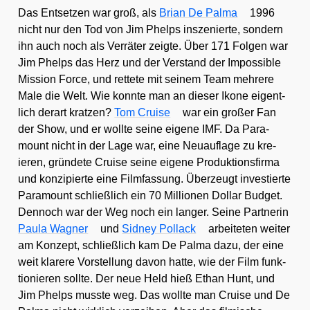
Das Ent­set­zen war groß, als
Bri­an De Pal­ma
1996
nicht nur den Tod von Jim Phelps insze­nier­te, son­dern
ihn auch noch als Ver­rä­ter zeig­te. Über 171 Fol­gen war
Jim Phelps das Herz und der Ver­stand der Impos­si­ble
Mis­si­on Force, und ret­te­te mit sei­nem Team meh­re­re
Male die Welt. Wie konn­te man an die­ser Iko­ne eigent­
lich der­art krat­zen?
Tom Crui­se
war ein gro­ßer Fan
der Show, und er woll­te sei­ne eige­ne IMF. Da Para­
mount nicht in der Lage war, eine Neu­auf­la­ge zu kre­
ieren, grün­de­te Crui­se sei­ne eige­ne Pro­duk­ti­ons­fir­ma
und kon­zi­pier­te eine Film­fas­sung. Über­zeugt inves­tier­te
Para­mount schließ­lich ein 70 Mil­lio­nen Dol­lar Bud­get.
Den­noch war der Weg noch ein lan­ger. Sei­ne Part­ne­rin
Pau­la Wag­ner
und
Sid­ney Pol­lack
arbei­te­ten wei­ter
am Kon­zept, schließ­lich kam De Pal­ma dazu, der eine
weit kla­re­re Vor­stel­lung davon hat­te, wie der Film funk­
tio­nie­ren soll­te. Der neue Held hieß Ethan Hunt, und
Jim Phelps muss­te weg. Das woll­te man Crui­se und De