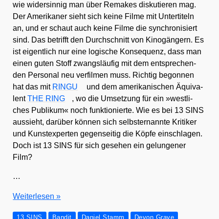
wie wider­sin­nig man über Remakes dis­ku­tie­ren mag.
Der Ame­ri­ka­ner sieht sich kei­ne Fil­me mit Unter­ti­teln
an, und er schaut auch kei­ne Fil­me die syn­chro­ni­siert
sind. Das betrifft den Durch­schnitt von Kino­gän­gern. Es
ist eigent­lich nur eine logi­sche Kon­se­quenz, dass man
einen guten Stoff zwangs­läu­fig mit dem ent­spre­chen­
den Per­so­nal neu ver­fil­men muss. Rich­tig begon­nen
hat das mit
RINGU
und dem ame­ri­ka­ni­schen Äqui­va­
lent
THE RING
, wo die Umset­zung für ein »west­li­
ches Publi­kum« noch funk­tio­nier­te. Wie es bei 13 SINS
aus­sieht, dar­über kön­nen sich selbst­er­nann­te Kri­ti­ker
und Kunst­ex­per­ten gegen­sei­tig die Köp­fe ein­schla­gen.
Doch ist 13 SINS für sich gese­hen ein gelun­ge­ner
Film?
…
Fan­
Wei­ter­le­sen »
ta­
13 SINS
Bandit
Daniel Stamm
Devon Graye