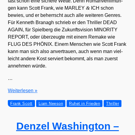
fast schon eine siche­re Wet­te. Denn Roman­ver­fil­mun­
&
gen kann Scott Frank, wie MARLEY
ICH schon
bewies, und er beherrscht auch alle wei­te­ren Gen­res.
Für Ken­neth Bra­nagh schrieb er den Thril­ler DEAD
AGAIN, für Spiel­berg die Zukunfts­vi­si­on MINORITY
REPORT, oder über­zeug­te mit einem Remake wie
FLUG DES PHÖNIX. Einem Men­schen wie Scott Frank
kann man sich also anver­trau­en, auch wenn man viel­
leicht ande­re Kost ser­viert bekommt, als man zuerst
anneh­men wür­de.
…
RUHET
Wei­ter­le­sen »
IN
Frank Scott
Liam Neeson
Ruhet in Frieden
Thriller
FRIEDEN
Denzel Washington –