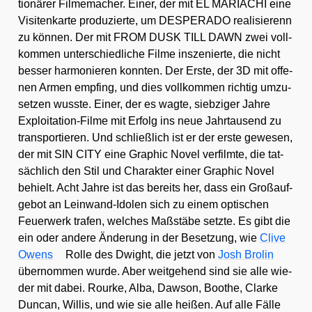
tio­nä­rer Fil­me­ma­cher. Einer, der mit EL MARIACHI eine
Visi­ten­kar­te pro­du­zier­te, um DESPERADO rea­li­sie­renn
zu kön­nen. Der mit FROM DUSK TILL DAWN zwei voll­
kom­men unter­schied­li­che Fil­me insze­nier­te, die nicht
bes­ser har­mo­nie­ren konn­ten. Der Ers­te, der 3D mit offe­
nen Armen emp­fing, und dies voll­kom­men rich­tig umzu­
set­zen wuss­te. Einer, der es wag­te, sieb­zi­ger Jah­re
Explo­ita­ti­on-Fil­me mit Erfolg ins neue Jahr­tau­send zu
trans­por­tie­ren. Und schließ­lich ist er der ers­te gewe­sen,
der mit SIN CITY eine Gra­phic Novel ver­film­te, die tat­
säch­lich den Stil und Cha­rak­ter einer Gra­phic Novel
behielt. Acht Jah­re ist das bereits her, dass ein Groß­auf­
ge­bot an Lein­wand-Ido­len sich zu einem opti­schen
Feu­er­werk tra­fen, wel­ches Maß­stä­be setz­te. Es gibt die
ein oder ande­re Ände­rung in der Beset­zung, wie
Cli­ve
Owens
Rol­le des Dwight, die jetzt von
Josh Bro­lin
über­nom­men wur­de. Aber weit­ge­hend sind sie alle wie­
der mit dabei. Rour­ke, Alba, Daw­son, Boo­t­he, Clar­ke
Dun­can, Wil­lis, und wie sie alle hei­ßen. Auf alle Fäl­le