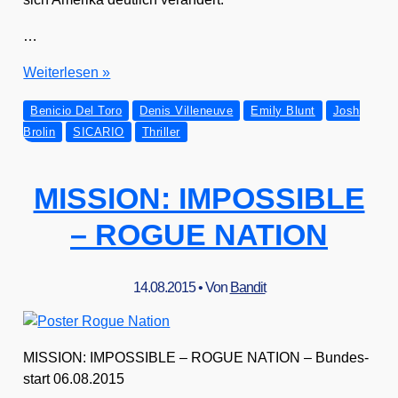
…
SICARIO
Wei­ter­le­sen »
Benicio Del Toro
Denis Villeneuve
Emily Blunt
Josh
Brolin
SICARIO
Thriller
MISSION: IMPOSSIBLE
– ROGUE NATION
14.08.2015
• Von
Bandit
MISSION: IMPOSSIBLE – ROGUE NATION – Bun­des­
start 06.08.2015