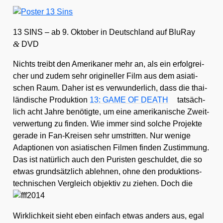
13 SINS – ab 9. Okto­ber in Deutsch­land auf Blu­Ray
&
DVD
Nichts treibt den Ame­ri­ka­ner mehr an, als ein erfolg­rei­
cher und zudem sehr ori­gi­nel­ler Film aus dem asia­ti­
schen Raum. Daher ist es ver­wun­der­lich, dass die thai­
län­di­sche Pro­duk­ti­on
13: GAME OF DEATH
tat­säch­
lich acht Jah­re benö­tig­te, um eine ame­ri­ka­ni­sche Zweit­
ver­wer­tung zu fin­den. Wie immer sind sol­che Pro­jek­te
gera­de in Fan-Krei­sen sehr umstrit­ten. Nur weni­ge
Adap­tio­nen von asia­ti­schen Fil­men fin­den Zustim­mung.
Das ist natür­lich auch den Puris­ten geschul­det, die so
etwas grund­sätz­lich ableh­nen, ohne den pro­duk­ti­ons­
tech­ni­schen Ver­gleich objek­tiv zu zie­hen. Doch die
Wirk­lich­keit sieht eben ein­fach etwas anders aus, egal