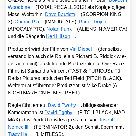
Wood­bi­ne
(TOTAL RECALL 2012) als Kopf­geld­jä­ger
Moss. Wei­ter­hin:
Dave Bau­tis­ta
(SCORPION KING
3),
Con­rad Pla
(IMMORTALS),
Raoul Tru­ji­l­lo
(APOCALYPTO),
Nolan Funk
(ALIENS IN AMERICA)
und die Sän­ge­rin
Keri Hil­son
.
Pro­du­ziert wird der Film von
Vin Die­sel
(der selbst­
ver­ständ­lich auch die Rol­le als Richard B. Rid­dick wie­
der auf­nimmt), aus­füh­ren­de Pro­du­zen­tin für One Race
&
Films ist Saman­tha Vin­cent (FAST
FURIOUS). Für
Radar Pic­tures pro­du­ziert Ted Field (PITCH BLACK).
Wei­te­rer aus­füh­ren­der Pro­du­zent ist Mike Dra­ke (A
NIGHTMARE ON ELM STREET).
Regie führt erneut
David Two­hy
, bild­ge­stal­ten­der
Kame­ra­mann ist
David Egg­by
(PITCH BLACK, MAD
MAX), das Pro­duk­ti­ons­de­sign stammt von
Joseph
Nemec III
(TERMINATOR 2), den Schnitt über­nimmt
Tra­cy Hall
(LIMITLESS).