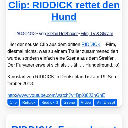
Clip: RIDDICK rettet den
Hund
28.08.2013
• Von
Stefan Holzhauer
•
Film, TV & Stream
Hier der neus­te Clip aus dem drit­ten
RIDDICK
-Film,
dies­mal nichts, was zu einem Trai­ler zusam­men­edi­tiert
wur­de, son­dern ein­fach eine Sze­ne aus dem Strei­fen.
Der Furya­ner erweist sich als … äh … Hun­de­freund. :o)
Kino­start von RIDDICK in Deutsch­land ist am 19. Sep­
tem­ber 2013.
http://​www​.you​tube​.com/​w​a​t​c​h​?​v​=​B​p​X​t​8​J​3​n​GhE
Clip
Riddick
Riddick 3
Szene
Video
Vin Diesel