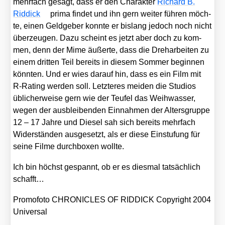
mehr­fach gesagt, dass er den Cha­rak­ter
Richard B.
Rid­dick
pri­ma fin­det und ihn gern wei­ter füh­ren möch­
te, einen Geld­ge­ber konn­te er bis­lang jedoch noch nicht
über­zeu­gen. Dazu scheint es jetzt aber doch zu kom­
men, denn der Mime äußer­te, dass die Dreh­ar­bei­ten zu
einem drit­ten Teil bereits in die­sem Som­mer begin­nen
könn­ten. Und er wies dar­auf hin, dass es ein Film mit
R‑Rating wer­den soll. Letz­te­res mei­den die Stu­di­os
übli­cher­wei­se gern wie der Teu­fel das Weih­was­ser,
wegen der aus­blei­ben­den Ein­nah­men der Alters­grup­pe
12 – 17 Jah­re und Die­sel sah sich bereits mehr­fach
Wider­stän­den aus­ge­setzt, als er die­se Ein­stu­fung für
sei­ne Fil­me durch­bo­xen woll­te.
Ich bin höchst gespannt, ob er es dies­mal tat­säch­lich
schafft…
Pro­mo­fo­to CHRONICLES OF RIDDICK Copy­right 2004
Uni­ver­sal