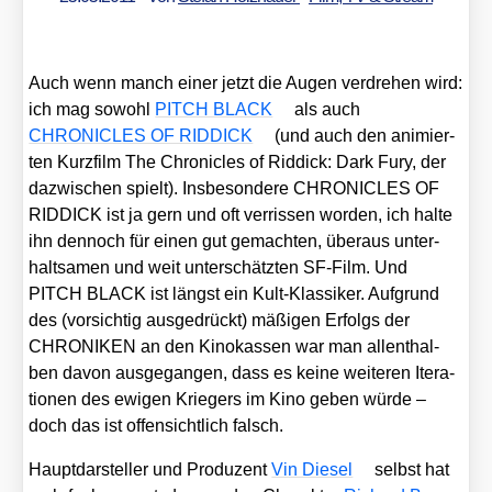
Auch wenn manch einer jetzt die Augen ver­dre­hen wird:
ich mag sowohl
PITCH BLACK
als auch
CHRONICLES OF RIDDICK
(und auch den ani­mier­
ten Kurz­film
The Chro­nic­les of Rid­dick: Dark Fury
, der
dazwi­schen spielt). Ins­be­son­de­re CHRONICLES OF
RIDDICK ist ja gern und oft ver­ris­sen wor­den, ich hal­te
ihn den­noch für einen gut gemach­ten, über­aus unter­
halt­sa­men und weit unter­schätz­ten SF-Film. Und
PITCH BLACK ist längst ein Kult-Klas­si­ker. Auf­grund
des (vor­sich­tig aus­ge­drückt) mäßi­gen Erfolgs der
CHRONIKEN an den Kino­kas­sen war man allent­hal­
ben davon aus­ge­gan­gen, dass es kei­ne wei­te­ren Ite­ra­
tio­nen des ewi­gen Krie­gers im Kino geben wür­de –
doch das ist offen­sicht­lich falsch.
Haupt­dar­stel­ler und Pro­du­zent
Vin Die­sel
selbst hat