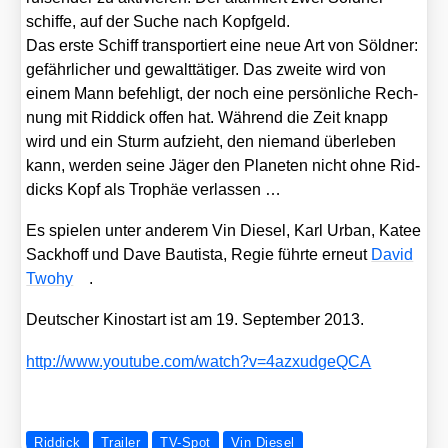
schif­fe, auf der Suche nach Kopf­geld.
Das ers­te Schiff trans­por­tiert eine neue Art von Söld­ner:
gefähr­li­cher und gewalt­tä­ti­ger. Das zwei­te wird von
einem Mann befeh­ligt, der noch eine per­sön­li­che Rech­
nung mit Rid­dick offen hat. Wäh­rend die Zeit knapp
wird und ein Sturm auf­zieht, den nie­mand über­le­ben
kann, wer­den sei­ne Jäger den Pla­ne­ten nicht ohne Rid­
dicks Kopf als Tro­phäe ver­las­sen …
Es spie­len unter ande­rem Vin Die­sel, Karl Urban, Katee
Sack­hoff und Dave Bau­tis­ta, Regie führ­te erneut
David
Two­hy
.
Deut­scher Kino­start ist am 19. Sep­tem­ber 2013.
http://​www​.you​tube​.com/​w​a​t​c​h​?​v​=​4​a​z​x​u​d​g​e​QCA
Riddick
Trailer
TV-Spot
Vin Diesel