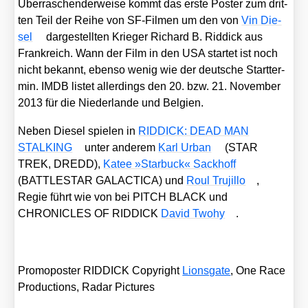
Über­ra­schen­der­wei­se kommt das ers­te Pos­ter zum drit­
ten Teil der Rei­he von SF-Fil­men um den von
Vin Die­
sel
dar­ge­stell­ten Krie­ger Richard B. Rid­dick aus
Frank­reich. Wann der Film in den USA star­tet ist noch
nicht bekannt, eben­so wenig wie der deut­sche Start­ter­
min. IMDB lis­tet aller­dings den 20. bzw. 21. Novem­ber
2013 für die Nie­der­lan­de und Bel­gi­en.
Neben Die­sel spie­len in
RIDDICK: DEAD MAN
STALKING
unter ande­rem
Karl Urban
(STAR
TREK, DREDD),
Katee »Star­buck« Sack­hoff
(BATTLESTAR GALACTICA) und
Roul Tru­ji­l­lo
,
Regie führt wie von bei PITCH BLACK und
CHRONICLES OF RIDDICK
David Two­hy
.
Pro­mo­pos­ter RIDDICK Copy­right
Lions­gate
, One Race
Pro­duc­tions, Radar Pic­tures