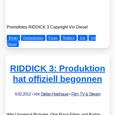
Pro­mo­fo­tos RIDDICK 3 Copy­right Vin Die­sel
Bilder
Dreharbeiten
Fotos
Riddick
Set
Vin
Diesel
RIDDICK 3: Produktion
hat offiziell begonnen
6.02.2012
• Von
Stefan Holzhauer
•
Film, TV & Stream
Wie Uni­ver­sal Pic­tures, One Race Films und Radar