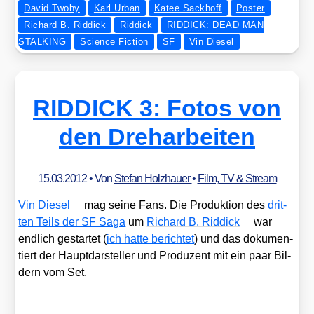
David Twohy
Karl Urban
Katee Sackhoff
Poster
Richard B. Riddick
Riddick
RIDDICK: DEAD MAN
STALKING
Science Fiction
SF
Vin Diesel
RIDDICK 3: Fotos von
den Dreharbeiten
15.03.2012
• Von
Stefan Holzhauer
•
Film, TV & Stream
Vin Die­sel
mag sei­ne Fans. Die Pro­duk­ti­on des
drit­
ten Teils der SF Saga
um
Richard B. Rid­dick
war
end­lich gestar­tet (
ich hat­te berich­tet
) und das doku­men­
tiert der Haupt­dar­stel­ler und Pro­du­zent mit ein paar Bil­
dern vom Set.