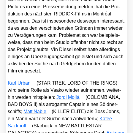
Pic­tures in einer Pres­se­mel­dung mel­den, hat die Pro­
duk­ti­on des nächs­ten RID­DICK-Films in Mon­tré­al
begon­nen. Das ist ins­be­son­de­re des­we­gen inter­es­sant,
da es aus den ver­schie­dens­ten Grün­den immer wie­der
zu Ver­zö­ge­run­gen kam. Pro­ble­ma­tisch war bei­spiels­
wei­se, dass man beim Stu­dio offen­bar nicht so recht an
das Pro­jekt glaub­te. Vin Die­sel selbst hat­te aller­dings
eini­ges an Über­zeu­gungs­ar­beit geleis­tet und sich auch
aktiv bei der Suche nach Geld­ge­bern für den drit­ten
Film ein­ge­setzt.
Karl Urban
(STAR TREK, LORD OF THE RINGS)
wird sei­ne Rol­le als Vaa­ko wie­der auf­neh­men, wei­ter­
hin wer­den mit­spie­len:
Jor­di Mol­là
(COLOMBIANA,
BAD BOYS II) als arro­gan­ter Cap­tain eines Söld­ner­
schiffs;
Matt Nable
(KILLER ELITE) als Boss Johns,
ein Mann »auf der Suche nach Ant­wor­ten«;
Katee
Sack­hoff
(Star­buck in NEW BATTLESTAR
GALACTICA) als »nor­di­sche Söld­ne­rin« Dahl;
Bokeem