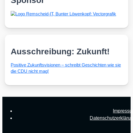
Sponsor
Ausschreibung: Zukunft!
Posi­ti­ve Zukunfts­vi­sio­nen – schreibt Geschich­ten wie sie
die CDU nicht mag!
Impress
Datenschutzerkläru