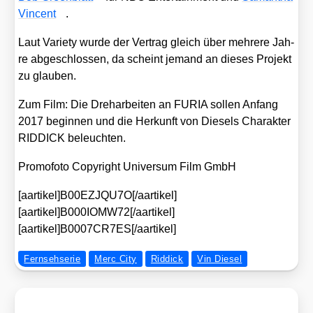
Vin­cent
.
Laut Varie­ty wur­de der Ver­trag gleich über meh­re­re Jah­
re abge­schlos­sen, da scheint jemand an die­ses Pro­jekt
zu glau­ben.
Zum Film: Die Dreh­ar­bei­ten an FURIA sol­len Anfang
2017 begin­nen und die Her­kunft von Die­sels Cha­rak­ter
RIDDICK beleuch­ten.
Pro­mo­fo­to Copy­right Uni­ver­sum Film GmbH
[aartikel]B00EZJQU7O[/aartikel]
[aartikel]B000IOMW72[/aartikel]
[aartikel]B0007CR7ES[/aartikel]
Fernsehserie
Merc City
Riddick
Vin Diesel