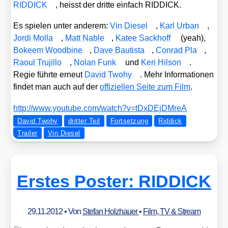
RIDDICK
, heisst der drit­te ein­fach RIDDICK.
Es spie­len unter ande­rem:
Vin Die­sel
,
Karl Urban
,
Jor­di Mol­la
,
Matt Nable
,
Katee Sack­hoff
(yeah),
Bokeem Wood­bi­ne
,
Dave Bau­tis­ta
,
Con­rad Pla
,
Raoul Tru­ji­l­lo
,
Nolan Funk
und
Keri Hil­son
.
Regie führ­te erneut
David Two­hy
. Mehr Infor­ma­tio­nen
fin­det man auch auf der
offi­zi­el­len Sei­te zum Film
.
http://​www​.you​tube​.com/​w​a​t​c​h​?​v​=​t​D​x​D​E​j​D​M​reA
David Twohy
dritter Teil
Fortsetzung
Riddick
Trailer
Vin Diesel
Erstes Poster: RIDDICK
29.11.2012
• Von
Stefan Holzhauer
•
Film, TV & Stream