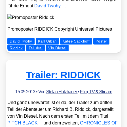
führ­te Erneut
David Two­hy
.
Pro­mo­pos­ter RIDDICK Copy­right Uni­ver­sal Pic­tures
David Twohy
Karl Urban
Katee Sackhoff
Poster
Riddick
Teil drei
Vin Diesel
Trailer: RIDDICK
15.05.2013
• Von
Stefan Holzhauer
•
Film, TV & Stream
Und ganz uner­war­tet ist er da, der Trai­ler zum drit­ten
Teil der Aben­teu­er um Richard B. Rid­dick, dar­ge­stellt
von Vin Die­sel. Nach dem ers­ten Teil mit dem Titel
PITCH BLACK
und dem zwei­ten,
CHRONICLES OF