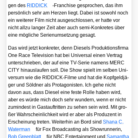
gen des
RIDDICK
-Fran­chise gespro­chen, das ihm
per­sön­lich sehr am Her­zen liegt. Dabei ist sowohl noch
ein wei­te­rer Film nicht aus­ge­schlos­sen, er hat­te vor
nicht all­zu lan­ger Zeit aber auch semi-Kon­kre­tes über
eine mög­li­che Seri­en­um­set­zung gesagt.
Das wird jetzt kon­kre­ter, denn Die­sels Pro­duk­ti­ons­fir­ma
One Race Tele­vi­si­on hat bei Uni­ver­sal einen Ver­trag
unter­schrie­ben, der auf eine TV-Serie namens MERC
CITY hin­aus­lau­fen soll. Die Show spielt im sel­ben Uni­
ver­sum wie die RID­DICK-Fil­me und hat die Kopf­geld­jä­
ger und Söld­ner als Prot­ago­nis­ten. Ich gehe nicht
davon aus, dass Die­sel eine fes­te Rol­le haben wird,
aber es wür­de mich doch sehr wun­dern, wenn er nicht
zumin­dest in Gast­auf­trit­ten zu sehen sein wird. Mit gro­
ßer Wahr­schein­lich­keit wird er aber als Pro­du­zent in
Erschei­nung tre­ten. Wei­ter­hin an Bord sind
Sha­na C.
Water­man
für Fox Broad­cas­ting als Show­run­nerin,
Bob Green­blatt
für NBC Enter­tain­ment und
Saman­tha