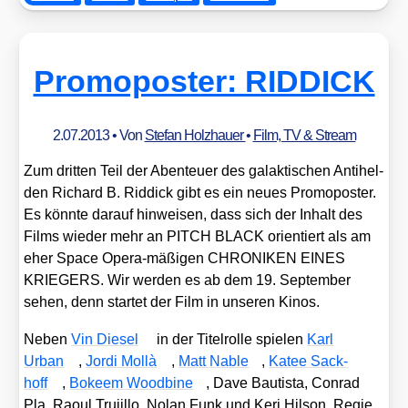
Promoposter: RIDDICK
2.07.2013
• Von
Stefan Holzhauer
•
Film, TV & Stream
Zum drit­ten Teil der Aben­teu­er des galak­ti­schen Anti­hel­
den Richard B. Rid­dick gibt es ein neu­es Pro­mo­pos­ter.
Es könn­te dar­auf hin­wei­sen, dass sich der Inhalt des
Films wie­der mehr an PITCH BLACK ori­en­tiert als am
eher Space Ope­ra-mäßi­gen CHRONIKEN EINES
KRIEGERS. Wir wer­den es ab dem 19. Sep­tem­ber
sehen, denn star­tet der Film in unse­ren Kinos.
Neben
Vin Die­sel
in der Titel­rol­le spie­len
Karl
Urban
,
Jor­di Mol­là
,
Matt Nable
,
Katee Sack­
hoff
,
Bokeem Wood­bi­ne
, Dave Bau­tis­ta, Con­rad
Pla, Raoul Tru­ji­l­lo, Nolan Funk und Keri Hil­son. Regie