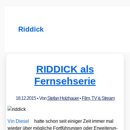
Riddick
RIDDICK als
Fernsehserie
18.12.2015
• Von
Stefan Holzhauer
•
Film, TV & Stream
Vin Die­sel
hat­te schon seit eini­ger Zeit immer mal
wie­der über mög­li­che Fort­füh­run­gen oder Erwei­te­run­