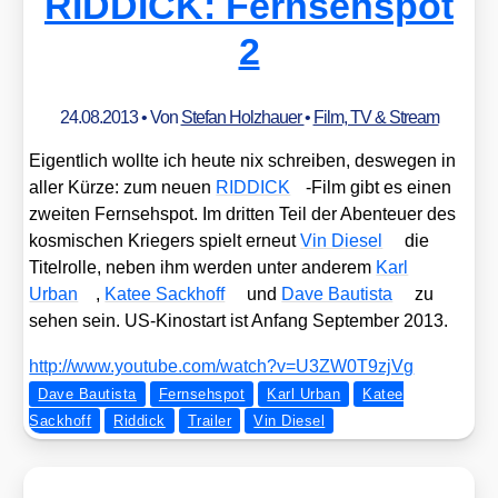
RIDDICK: Fernsehspot
2
24.08.2013
• Von
Stefan Holzhauer
•
Film, TV & Stream
Eigent­lich woll­te ich heu­te nix schrei­ben, des­we­gen in
aller Kür­ze: zum neu­en
RIDDICK
-Film gibt es einen
zwei­ten Fern­seh­spot. Im drit­ten Teil der Aben­teu­er des
kos­mi­schen Krie­gers spielt erneut
Vin Die­sel
die
Titel­rol­le, neben ihm wer­den unter ande­rem
Karl
Urban
,
Katee Sack­hoff
und
Dave Bau­tis­ta
zu
sehen sein. US-Kino­start ist Anfang Sep­tem­ber 2013.
http://​www​.you​tube​.com/​w​a​t​c​h​?​v​=​U​3​Z​W​0​T​9​z​jVg
Dave Bautista
Fernsehspot
Karl Urban
Katee
Sackhoff
Riddick
Trailer
Vin Diesel