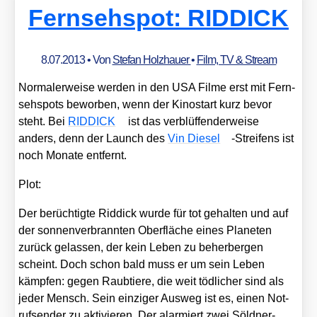
Fernsehspot: RIDDICK
8.07.2013
• Von
Stefan Holzhauer
•
Film, TV & Stream
Nor­ma­ler­wei­se wer­den in den USA Fil­me erst mit Fern­
seh­spots bewor­ben, wenn der Kino­start kurz bevor
steht. Bei
RIDDICK
ist das ver­blüf­fen­der­wei­se
anders, denn der Launch des
Vin Die­sel
-Strei­fens ist
noch Mona­te ent­fernt.
Plot:
Der berüch­tig­te Rid­dick wur­de für tot gehal­ten und auf
der son­nen­ver­brann­ten Ober­flä­che eines Pla­ne­ten
zurück gelas­sen, der kein Leben zu beher­ber­gen
scheint. Doch schon bald muss er um sein Leben
kämp­fen: gegen Raub­tie­re, die weit töd­li­cher sind als
jeder Mensch. Sein ein­zi­ger Aus­weg ist es, einen Not­
rufsen­der zu akti­vie­ren. Der alar­miert zwei Söld­ner­