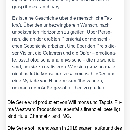
grasp the extra­or­di­na­ry.
Es ist eine Geschich­te über die mensch­li­che Tat­
kraft. Über den unbe­zwing­ba­re n Wunsch, nach
unbe­kann­ten Hori­zon­ten zu grei­fen. Über Per­so­
nen, die an der größ­ten Pio­nier­tat der mensch­li­
chen Geschich­te arbei­ten. Und über den Preis die­
ser Visi­on, die Gefah­ren und die Opfer – emo­tio­na­
le, psy­cho­lo­gi­sche und phy­si­sche – die not­wen­dig
sind, um sie zu rea­li­sie­ren. Wie sich ganz nor­ma­le,
nicht per­fek­te Men­schen zusam­men­schlie­ßen und
eine Myria­de von Hin­der­nis­sen über­win­den,
um nach dem Außer­ge­wöhn­li­chen zu grei­fen.
Die Serie wird pro­du­ziert von Wil­li­mons und Tap­pis’ Fir­
ma West­ward Pro­duc­tions, eben­falls finan­zi­ell betei­ligt
sind Hulu, Chan­nel 4 and IMG.
Die Serie soll irgend­wann in 2018 star­ten, auf­grund des