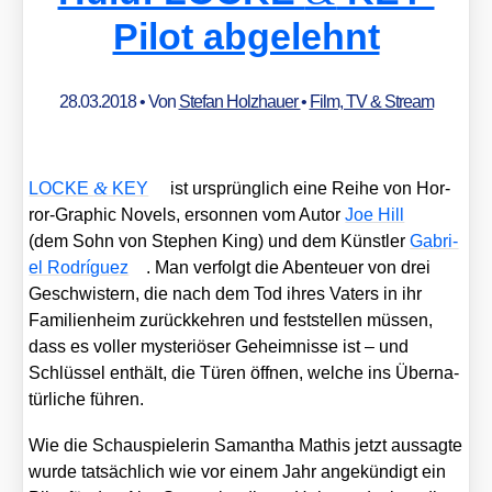
Pilot abgelehnt
28.03.2018
• Von
Stefan Holzhauer
•
Film, TV & Stream
&
LOCKE
KEY
ist ursprüng­lich eine Rei­he von Hor­
ror-Gra­phic Novels, erson­nen vom Autor
Joe Hill
(dem Sohn von Ste­phen King) und dem Künst­ler
Gabri­
el Rodrí­guez
. Man ver­folgt die Aben­teu­er von drei
Geschwis­tern, die nach dem Tod ihres Vaters in ihr
Fami­li­en­heim zurück­keh­ren und fest­stel­len müs­sen,
dass es vol­ler mys­te­riö­ser Geheim­nis­se ist – und
Schlüs­sel ent­hält, die Türen öff­nen, wel­che ins Über­na­
tür­li­che füh­ren.
Wie die Schau­spie­le­rin Saman­tha Mathis jetzt aus­sag­te
wur­de tat­säch­lich wie vor einem Jahr ange­kün­digt ein