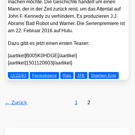
machen möch­te. Die Geschich­te han­delt um einen
Mann, der in der Zeit zurück reist, um das Atten­tat auf
John F. Ken­ne­dy zu ver­hin­dern. Es pro­du­zie­ren J.J.
Abrams´Bad Robot und War­ner. Die Seri­en­pre­mie­re ist
am 22. Febru­ar 2016 auf Hulu.
Dazu gibt es jetzt einen ers­ten Teaser:
[aartikel]B005K0HDGE[/aartikel]
[aartikel]1501120603[/aartikel]
11/22/63
Fernsehserie
Hulu
JFK
Stephen King
←
Zurück
1
2