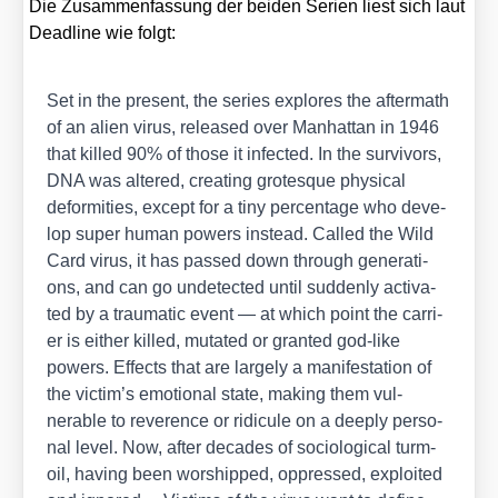
Die Zusam­men­fas­sung der bei­den Seri­en liest sich laut
Dead­line wie folgt:
Set in the pre­sent, the series explo­res the after­math
of an ali­en virus, released over Man­hat­tan in 1946
that kil­led 90% of tho­se it infec­ted. In the sur­vi­vors,
DNA was alte­red, crea­ting gro­tes­que phy­si­cal
defor­mi­ties, except for a tiny per­cen­ta­ge who deve­
lop super human powers ins­tead. Cal­led the Wild
Card virus, it has pas­sed down through gene­ra­ti­
ons, and can go unde­tec­ted until sud­den­ly acti­va­
ted by a trau­ma­tic event — at which point the car­ri­
er is eit­her kil­led, muta­ted or gran­ted god-like
powers. Effects that are lar­ge­ly a mani­fes­ta­ti­on of
the victim’s emo­tio­nal sta­te, making them vul­
nerable to rever­ence or ridi­cu­le on a deep­ly per­so­
nal level. Now, after deca­des of socio­lo­gi­cal turm­
oil, having been wor­ship­ped, oppres­sed, exploi­ted