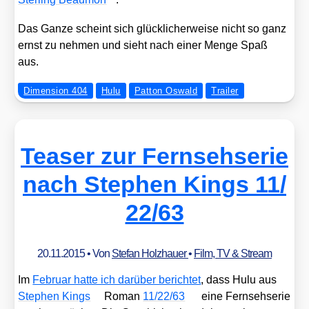
Das Gan­ze scheint sich glück­li­cher­wei­se nicht so ganz
ernst zu neh­men und sieht nach einer Men­ge Spaß
aus.
Dimension 404
Hulu
Patton Oswald
Trailer
Teaser zur Fernsehserie
nach Stephen Kings 11/​
22/​63
20.11.2015
• Von
Stefan Holzhauer
•
Film, TV & Stream
Im
Febru­ar hat­te ich dar­über berich­tet
, dass Hulu aus
Ste­phen Kings
Roman
11/​22/​63
eine Fern­seh­se­rie