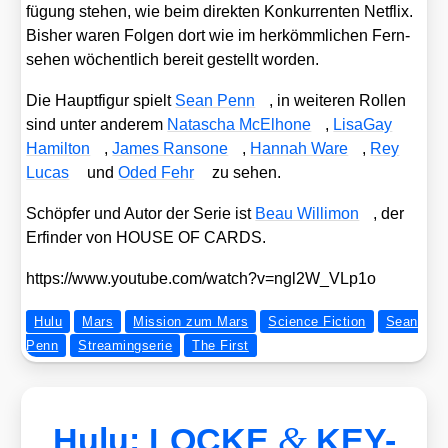
fü­gung ste­hen, wie beim direk­ten Kon­kur­ren­ten Net­flix.
Bis­her waren Fol­gen dort wie im her­kömm­li­chen Fern­
se­hen wöchent­lich bereit gestellt wor­den.
Die Haupt­fi­gur spielt
Sean Penn
, in wei­te­ren Rol­len
sind unter ande­rem
Nata­scha McElho­ne
,
Lisa­Gay
Hamil­ton
,
James Ran­so­ne
,
Han­nah Ware
,
Rey
Lucas
und
Oded Fehr
zu sehen.
Schöp­fer und Autor der Serie ist
Beau Wil­li­mon
, der
Erfin­der von HOUSE OF CARDS.
https://​www​.you​tube​.com/​w​a​t​c​h​?​v​=​n​g​l​2​W​_​V​L​p1o
Hulu
Mars
Mission zum Mars
Science Fiction
Sean
Penn
Streamingserie
The First
&
Hulu: LOCKE
KEY-