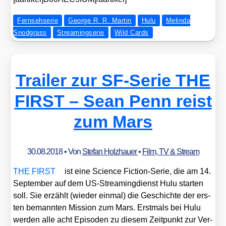
Fernsehserie
George R. R. Martin
Hulu
Melinda
Snodgrass
Streamingserie
Wild Cards
Trailer zur SF-Serie THE
FIRST – Sean Penn reist
zum Mars
30.08.2018
• Von
Stefan Holzhauer
•
Film, TV & Stream
THE FIRST
ist eine Sci­ence Fic­tion-Serie, die am 14.
Sep­tem­ber auf dem US-Strea­ming­dienst Hulu star­ten
soll. Sie erzählt (wie­der ein­mal) die Geschich­te der ers­
ten bemann­ten Mis­si­on zum Mars. Erst­mals bei Hulu
wer­den alle acht Epi­so­den zu die­sem Zeit­punkt zur Ver­