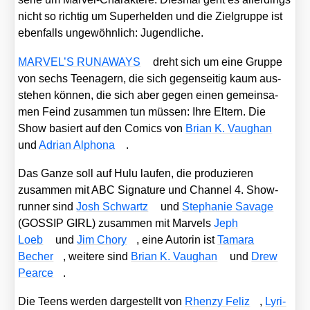
nicht so rich­tig um Super­hel­den und die Ziel­grup­pe ist
eben­falls unge­wöhn­lich: Jugend­li­che.
MARVEL’S RUNAWAYS
dreht sich um eine Grup­pe
von sechs Teen­agern, die sich gegen­sei­tig kaum aus­
ste­hen kön­nen, die sich aber gegen einen gemein­sa­
men Feind zusam­men tun müs­sen: Ihre Eltern. Die
Show basiert auf den Comics von
Bri­an K. Vaug­han
und
Adri­an Alpho­na
.
Das Gan­ze soll auf Hulu lau­fen, die pro­du­zie­ren
zusam­men mit ABC Signa­tu­re und Chan­nel 4. Show­
run­ner sind
Josh Schwartz
und
Ste­pha­nie Sava­ge
(GOSSIP GIRL) zusam­men mit Mar­vels
Jeph
Loeb
und
Jim Cho­ry
, eine Autorin ist
Tama­ra
Becher
, wei­te­re sind
Bri­an K. Vaug­han
und
Drew
Pear­ce
.
Die Teens wer­den dar­ge­stellt von
Rhen­zy Feliz
,
Lyri­