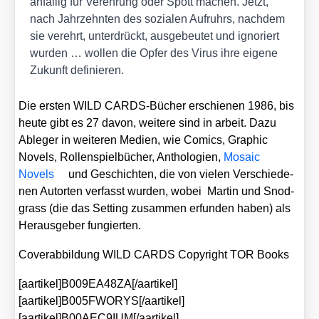
anfäl­lig für Ver­eh­rung oder Spott machen. Jetzt,
nach Jahr­zehn­ten des sozia­len Auf­ruhrs, nach­dem
sie ver­ehrt, unter­drückt, aus­ge­beu­tet und igno­riert
wur­den … wol­len die Opfer des Virus ihre eige­ne
Zukunft defi­nie­ren.
Die ers­ten WILD CARDS-Bücher erschie­nen 1986, bis
heu­te gibt es 27 davon, wei­te­re sind in arbeit. Dazu
Able­ger in wei­te­ren Medi­en, wie Comics, Gra­phic
Novels, Rol­len­spiel­bü­cher, Antho­lo­gien,
Mosaic
Novels
und Geschich­ten, die von vie­len Ver­schie­de­
nen Autor­ten ver­fasst wur­den, wobei Mar­tin und Snod­
grass (die das Set­ting zusam­men erfun­den haben) als
Her­aus­ge­ber fun­gier­ten.
Cover­ab­bil­dung WILD CARDS Copy­right TOR Books
[aartikel]B009EA48ZA[/aartikel]
[aartikel]B005FWORYS[/aartikel]
[aartikel]B00AEC9IUM[/aartikel]