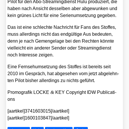
Pilot für den Abo-Strea­ming­dienst Hulu pro­du­ziert, die
haben nach Ansicht des­sel­ben aber abge­wun­ken und
kein grü­nes Licht für eine Seri­en­um­set­zung gege­ben.
Das ist eine schlech­te Nach­richt für Fans des Stof­fes,
muss aller­dings nicht das end­gül­ti­ge Aus bedeu­ten,
denn je nach Gemenge­la­ge bei den Rech­ten könn­te
viel­leicht ein ande­rer Sen­der oder Strea­ming­dienst
noch Inter­es­se zei­gen.
Eine Fern­seh­um­set­zung des Stof­fes ist bereits seit
2010 im Gespräch, hat abge­se­hen vom jetzt abge­lehn­
ten Pilot bis­her aller­dings zu nichts geführt.
&
Pro­mo­gra­fik LOCKE
KEY Copy­right IDW Publi­ca­ti­
ons
[aartikel]3741603015[/aartikel]
[aartikel]1600103847[/aartikel]