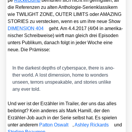
pe
Rocket­Jump
bemü­hen sich nicht im gerings­ten, all
die Refe­ren­zen zu alten Antho­lo­gie-Seri­en­klas­si­kern
wie TWILIGHT ZONE, OUTER LIMITS oder AMAZING
STORIES zu ver­ste­cken, wenn es um ihre neue Show
DIMENSION 404
geht. Am 4.4.2017 (4/​04 in ame­ri­ka­
ni­scher Schreib­wei­se) wirft man gleich drei Epi­so­den
unters Publi­kum, danach folgt in jeder Woche eine
neue. Die Prä­mis­se:
In the dar­kest depths of cyber­space, the­re is ano­
ther world. A lost dimen­si­on, home to won­ders
unseen, ter­rors unspeaka­ble, and sto­ries unli­ke
any ever told.
Und wer ist der Erzäh­ler im Trai­ler, der uns das alles
bei­bringt? Kein ande­res als Mark Hamill, der den
Erzäh­ler-Job auch in der Serie selbst hat. Es spie­len
unter ande­rem
Pat­ton Oswalt
,
Ash­ley Rickards
und
Ster­ling Beau­mon
.