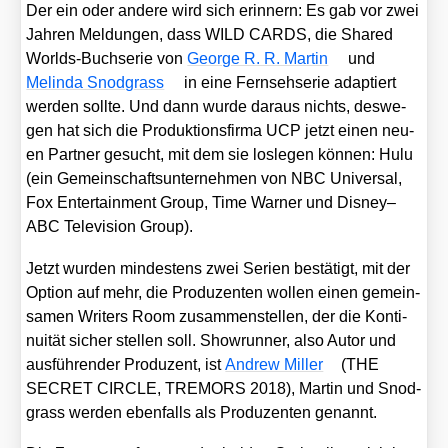
Der ein oder ande­re wird sich erin­nern: Es gab vor zwei
Jah­ren Mel­dun­gen, dass WILD CARDS, die Shared
Worlds-Buch­serie von
Geor­ge R. R. Mar­tin
und
Melin­da Snod­grass
in eine Fern­seh­se­rie adap­tiert
wer­den soll­te. Und dann wur­de dar­aus nichts, des­we­
gen hat sich die Pro­duk­ti­ons­fir­ma UCP jetzt einen neu­
en Part­ner gesucht, mit dem sie los­le­gen kön­nen: Hulu
(ein Gemein­schafts­un­ter­neh­men von NBC Uni­ver­sal,
Fox Enter­tain­ment Group, Time War­ner und Disney–
ABC Tele­vi­si­on Group).
Jetzt wur­den min­des­tens zwei Seri­en bestä­tigt, mit der
Opti­on auf mehr, die Pro­du­zen­ten wol­len einen gemein­
sa­men Wri­ters Room zusam­men­stel­len, der die Kon­ti­
nui­tät sicher stel­len soll. Show­run­ner, also Autor und
aus­füh­ren­der Pro­du­zent, ist
Andrew Mil­ler
(THE
SECRET CIRCLE, TREMORS 2018), Mar­tin und Snod­
grass wer­den eben­falls als Pro­du­zen­ten genannt.