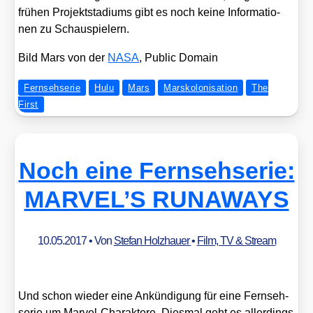
frü­hen Pro­jekt­sta­di­ums gibt es noch kei­ne Infor­ma­tio­
nen zu Schau­spie­lern.
Bild Mars von der
NASA
, Public Domain
Fernsehserie
Hulu
Mars
Marskolonisation
The
First
Noch eine Fernsehserie:
MARVEL’S RUNAWAYS
10.05.2017
• Von
Stefan Holzhauer
•
Film, TV & Stream
Und schon wie­der eine Ankün­di­gung für eine Fern­seh­
se­rie um Mar­vel-Cha­rak­te­re. Dies­mal geht es aller­dings