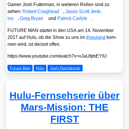
Gamer Josh Fut­ter­man, in wei­te­ren Rol­len sind zu
sehen:
Robert Craighead
,
Jason Scott Jenk­
ins
,
Greg Bryan
und
Patrick Car­lyle
.
FUTURE MAN star­tet in den USA am 14. Novem­ber
2017 auf Hulu, ob die Show zu uns im
#neu­land
kom­
men wird, ist der­zeit offen.
https://​www​.you​tube​.com/​w​a​t​c​h​?​v​=​v​J​a​U​f​p​b​E​YIU
Future Man
Hulu
Josh Hutcherson
Hulu-Fernsehserie über
Mars-Mission: THE
FIRST