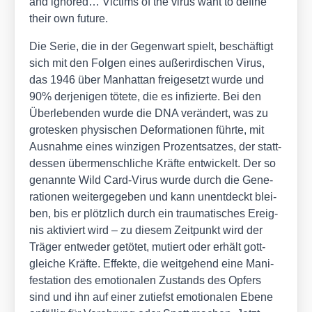
and igno­red… Vic­tims of the virus want to defi­ne
their own future.
Die Serie, die in der Gegen­wart spielt, beschäf­tigt
sich mit den Fol­gen eines außer­ir­di­schen Virus,
das 1946 über Man­hat­tan frei­ge­setzt wur­de und
90% der­je­ni­gen töte­te, die es infi­zier­te. Bei den
Über­le­ben­den wur­de die DNA ver­än­dert, was zu
gro­tes­ken phy­si­schen Defor­ma­tio­nen führ­te, mit
Aus­nah­me eines win­zi­gen Pro­zent­sat­zes, der statt­
des­sen über­mensch­li­che Kräf­te ent­wi­ckelt. Der so
genann­te Wild Card-Virus wur­de durch die Gene­
ra­tio­nen wei­ter­ge­ge­ben und kann unent­deckt blei­
ben, bis er plötz­lich durch ein trau­ma­ti­sches Ereig­
nis akti­viert wird – zu die­sem Zeit­punkt wird der
Trä­ger ent­we­der getö­tet, mutiert oder erhält gott­
glei­che Kräf­te. Effek­te, die weit­ge­hend eine Mani­
fes­ta­ti­on des emo­tio­na­len Zustands des Opfers
sind und ihn auf einer zutiefst emo­tio­na­len Ebe­ne