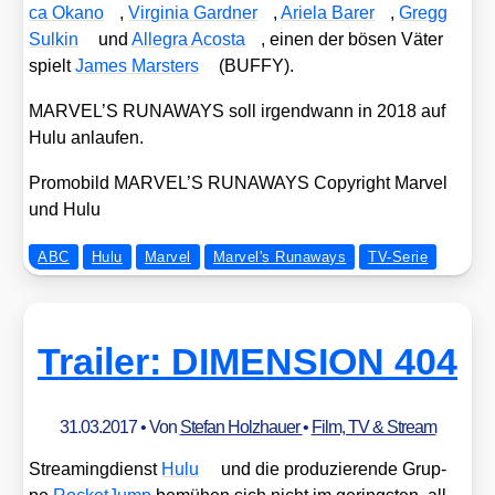
ca Oka­no
,
Vir­gi­nia Gard­ner
,
Arie­la Barer
,
Gregg
Sul­kin
und
Alle­gra Acos­ta
, einen der bösen Väter
spielt
James Marst­ers
(BUFFY).
MARVEL’S RUNAWAYS soll irgend­wann in 2018 auf
Hulu anlau­fen.
Pro­mo­bild MARVEL’S RUNAWAYS Copy­right Mar­vel
und Hulu
ABC
Hulu
Marvel
Marvel's Runaways
TV-Serie
Trailer: DIMENSION 404
31.03.2017
• Von
Stefan Holzhauer
•
Film, TV & Stream
Strea­ming­dienst
Hulu
und die pro­du­zie­ren­de Grup­