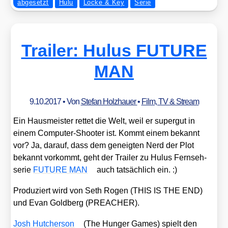
abgesetzt
Hulu
Locke & Key
Serie
Trailer: Hulus FUTURE
MAN
9.10.2017
• Von
Stefan Holzhauer
•
Film, TV & Stream
Ein Haus­meis­ter ret­tet die Welt, weil er super­gut in
einem Com­pu­ter-Shoo­ter ist. Kommt einem bekannt
vor? Ja, dar­auf, dass dem geneig­ten Nerd der Plot
bekannt vor­kommt, geht der Trai­ler zu Hulus Fern­seh­
se­rie
FUTURE MAN
auch tat­säch­lich ein. :)
Pro­du­ziert wird von Seth Rogen (THIS IS THE END)
und Evan Gold­berg (PREACHER).
Josh Hut­cher­son
(
The Hun­ger Games
) spielt den