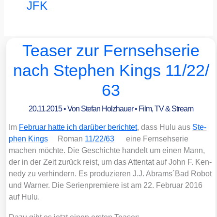
JFK
Teaser zur Fernsehserie
nach Stephen Kings 11/​22/​
63
20.11.2015
• Von
Stefan Holzhauer
•
Film, TV & Stream
Im
Febru­ar hat­te ich dar­über berich­tet
, dass Hulu aus
Ste­
phen Kings
Roman
11/​22/​63
eine Fern­seh­se­rie
machen möch­te. Die Geschich­te han­delt um einen Mann,
der in der Zeit zurück reist, um das Atten­tat auf John F. Ken­
ne­dy zu ver­hin­dern. Es pro­du­zie­ren J.J. Abrams´Bad Robot
und War­ner. Die Seri­en­pre­mie­re ist am 22. Febru­ar 2016
auf Hulu.