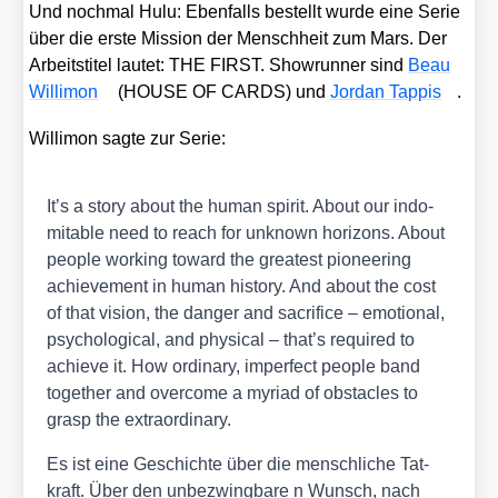
Und noch­mal Hulu: Eben­falls bestellt wur­de eine Serie
über die ers­te Mis­si­on der Mensch­heit zum Mars. Der
Arbeits­ti­tel lau­tet: THE FIRST. Show­run­ner sind
Beau
Wil­li­mon
(HOUSE OF CARDS) und
Jor­dan Tap­pis
.
Wil­li­mon sag­te zur Serie:
It’s a sto­ry about the human spi­rit. About our indo­
mi­ta­ble need to reach for unknown hori­zons. About
peo­p­le working toward the grea­test pio­nee­ring
achie­ve­ment in human histo­ry. And about the cost
of that visi­on, the dan­ger and sacri­fice – emo­tio­nal,
psy­cho­lo­gi­cal, and phy­si­cal – that’s requi­red to
achie­ve it. How ordi­na­ry, imper­fect peo­p­le band
tog­e­ther and over­co­me a myri­ad of obs­ta­cles to
grasp the extra­or­di­na­ry.
Es ist eine Geschich­te über die mensch­li­che Tat­
kraft. Über den unbe­zwing­ba­re n Wunsch, nach