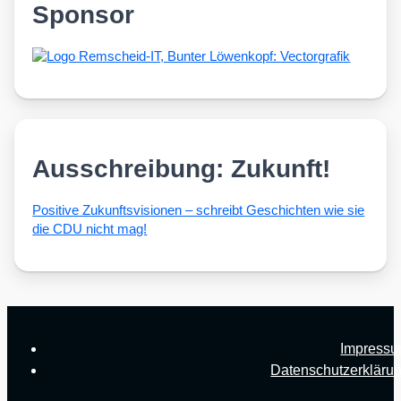
Sponsor
Ausschreibung: Zukunft!
Posi­ti­ve Zukunfts­vi­sio­nen – schreibt Geschich­ten wie sie
die CDU nicht mag!
Impress
Datenschutzerkläru