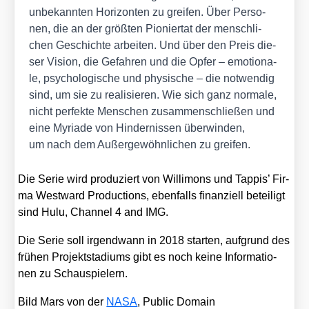
unbe­kann­ten Hori­zon­ten zu grei­fen. Über Per­so­
nen, die an der größ­ten Pio­nier­tat der mensch­li­
chen Geschich­te arbei­ten. Und über den Preis die­
ser Visi­on, die Gefah­ren und die Opfer – emo­tio­na­
le, psy­cho­lo­gi­sche und phy­si­sche – die not­wen­dig
sind, um sie zu rea­li­sie­ren. Wie sich ganz nor­ma­le,
nicht per­fek­te Men­schen zusam­men­schlie­ßen und
eine Myria­de von Hin­der­nis­sen über­win­den,
um nach dem Außer­ge­wöhn­li­chen zu grei­fen.
Die Serie wird pro­du­ziert von Wil­li­mons und Tap­pis’ Fir­
ma West­ward Pro­duc­tions, eben­falls finan­zi­ell betei­ligt
sind Hulu, Chan­nel 4 and IMG.
Die Serie soll irgend­wann in 2018 star­ten, auf­grund des
frü­hen Pro­jekt­sta­di­ums gibt es noch kei­ne Infor­ma­tio­
nen zu Schau­spie­lern.
Bild Mars von der
NASA
, Public Domain