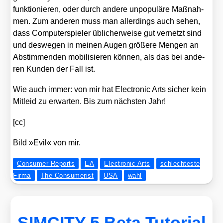
funk­tio­nie­ren, oder durch ande­re unpo­pu­lä­re Maß­nah­
men. Zum ande­ren muss man aller­dings auch sehen,
dass Com­pu­ter­spie­ler übli­cher­wei­se gut ver­netzt sind
und des­we­gen in mei­nen Augen grö­ße­re Men­gen an
Abstim­men­den mobi­li­sie­ren kön­nen, als das bei ande­
ren Kun­den der Fall ist.
Wie auch immer: von mir hat Elec­tro­nic Arts sicher kein
Mit­leid zu erwar­ten. Bis zum nächs­ten Jahr!
[cc]
Bild »Evil« von mir.
Consumer Reports
EA
Electronic Arts
schlechteste
Firma
The Consumerist
USA
wahl
SIMCITY 5 Beta Tutorial