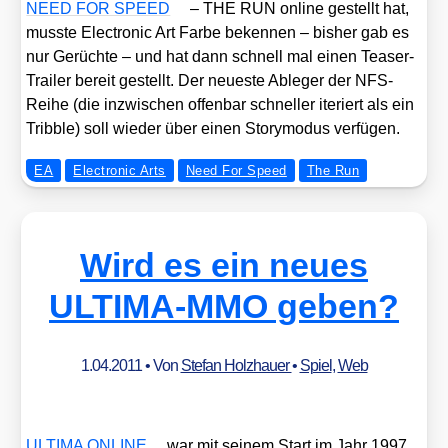
NEED FOR SPEED
– THE RUN online gestellt hat,
muss­te Elec­tro­nic Art Far­be beken­nen – bis­her gab es
nur Gerüch­te – und hat dann schnell mal einen Teaser-
Trai­ler bereit gestellt. Der neu­es­te Able­ger der NFS-
Rei­he (die inzwi­schen offen­bar schnel­ler ite­riert als ein
Tribb­le) soll wie­der über einen Sto­ry­mo­dus ver­fü­gen.
EA
Electronic Arts
Need For Speed
The Run
Wird es ein neues
ULTIMA-MMO geben?
1.04.2011
• Von
Stefan Holzhauer
•
Spiel
,
Web
ULTIMA ONLINE
war mit sei­nem Start im Jahr 1997