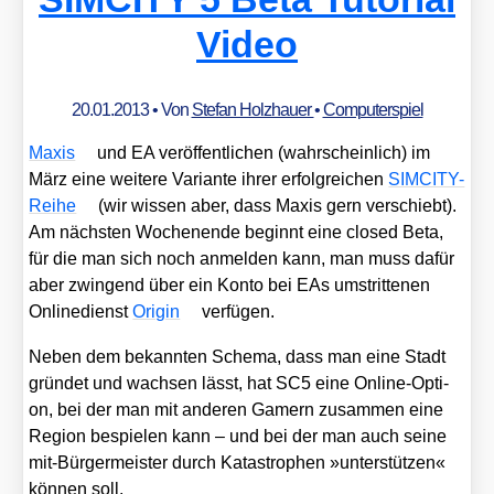
Video
20.01.2013
• Von
Stefan Holzhauer
•
Computerspiel
Maxis
und EA ver­öf­fent­li­chen (wahr­schein­lich) im
März eine wei­te­re Vari­an­te ihrer erfolg­rei­chen
SIM­CI­TY-
Rei­he
(wir wis­sen aber, dass Maxis gern ver­schiebt).
Am nächs­ten Wochen­en­de beginnt eine clo­sed Beta,
für die man sich noch anmel­den kann, man muss dafür
aber zwin­gend über ein Kon­to bei EAs umstrit­te­nen
Online­dienst
Ori­gin
ver­fü­gen.
Neben dem bekann­ten Sche­ma, dass man eine Stadt
grün­det und wach­sen lässt, hat SC5 eine Online-Opti­
on, bei der man mit ande­ren Gamern zusam­men eine
Regi­on bespie­len kann – und bei der man auch sei­ne
mit-Bür­ger­meis­ter durch Kata­stro­phen »unter­stüt­zen«
kön­nen soll.