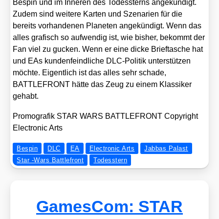
Bespin und im Inne­ren des Todes­sterns ange­kün­digt.
Zudem sind wei­te­re Kar­ten und Sze­na­ri­en für die
bereits vor­han­de­nen Pla­ne­ten ange­kün­digt. Wenn das
alles gra­fisch so auf­wen­dig ist, wie bis­her, bekommt der
Fan viel zu gucken. Wenn er eine dicke Brief­ta­sche hat
und EAs kun­den­feind­li­che DLC-Poli­tik unter­stüt­zen
möch­te. Eigent­lich ist das alles sehr scha­de,
BATTLEFRONT hät­te das Zeug zu einem Klas­si­ker
gehabt.
Pro­mo­gra­fik STAR WARS BATTLEFRONT Copy­right
Elec­tro­nic Arts
Bespin
DLC
EA
Electronic Arts
Jabbas Palast
Star -Wars Battlefront
Todesstern
GamesCom: STAR