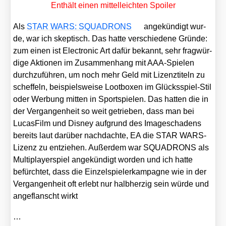
Ent­hält einen mit­tel­leich­ten Spoi­ler
Als
STAR WARS: SQUADRONS
ange­kün­digt wur­
de, war ich skep­tisch. Das hat­te ver­schie­de­ne Grün­de:
zum einen ist Elec­tro­nic Art dafür bekannt, sehr frag­wür­
di­ge Aktio­nen im Zusam­men­hang mit AAA-Spie­len
durch­zu­füh­ren, um noch mehr Geld mit Lizenz­ti­teln zu
schef­feln, bei­spiels­wei­se Loot­bo­xen im Glücks­spiel-Stil
oder Wer­bung mit­ten in Sport­spie­len. Das hat­ten die in
der Ver­gan­gen­heit so weit getrie­ben, dass man bei
Lucas­Film und Dis­ney auf­grund des Image­scha­dens
bereits laut dar­über nach­dach­te, EA die STAR WARS-
Lizenz zu ent­zie­hen. Außer­dem war SQUADRONS als
Mul­ti­play­er­spiel ange­kün­digt wor­den und ich hat­te
befürch­tet, dass die Ein­zel­spie­ler­kam­pa­gne wie in der
Ver­gan­gen­heit oft erlebt nur halb­her­zig sein wür­de und
ange­flanscht wirkt
…