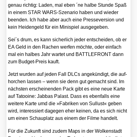
genau rich­tig: Laden, mal eben ´ne hal­be Stun­de Spaß
in einem STAR WARS-Sze­na­rio haben und wie­der
been­den. Ich habe aber auch eine Pres­se­ver­si­on und
kein Hei­den­geld für ein Mini­spiel aus­ge­ge­ben.
Sei´s drum, es kann sicher­lich jeder ent­schei­den, ob er
EA Geld in den Rachen wer­fen möch­te, oder ein­fach
mal ein hal­bes Jahr war­tet und BATTLEFRONT dann
zum Bud­get-Preis kauft.
Jetzt wur­den auf jeden Fall DLCs ange­kün­digt, die auf­
hor­chen las­sen – wenn sie denn gut gemacht sind. Im
nächs­ten erschei­nen­den Pack gibt es eine neue Kar­te
auf Tatooi­ne: Jab­bas Palast. Dass es eben­falls eine
wei­te­re Kar­te umd die »Fabri­ken von Sul­lust« geben
wird, inter­es­siert dage­gen eher kei­nen, da es sich nicht
um einen Schau­platz aus einem der Fil­me han­delt.
Für die Zukunft sind zudem Maps in der Wol­ken­stadt