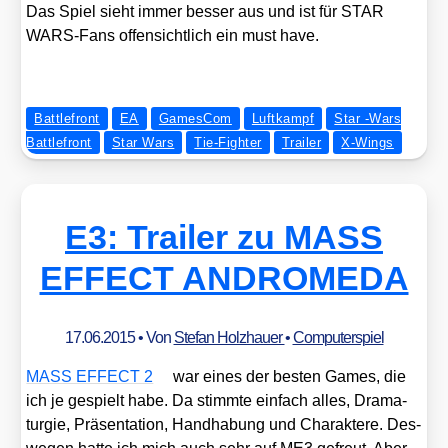
Das Spiel sieht immer bes­ser aus und ist für STAR
WARS-Fans offen­sicht­lich ein must have.
Battlefront
EA
GamesCom
Luftkampf
Star -Wars
Battlefront
Star Wars
Tie-Fighter
Trailer
X-Wings
E3: Trailer zu MASS
EFFECT ANDROMEDA
17.06.2015
• Von
Stefan Holzhauer
•
Computerspiel
MASS EFFECT 2
war eines der bes­ten Games, die
ich je gespielt habe. Da stimm­te ein­fach alles, Dra­ma­
tur­gie, Prä­sen­ta­ti­on, Hand­ha­bung und Cha­rak­te­re. Des­