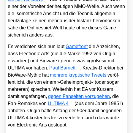
einer der Vor­rei­ter der heu­ti­gen MMO-Wel­le. Auch wenn
die iso­me­tri­sche Ansicht und die Tech­nik all­ge­mein
heut­zu­ta­ge kei­nen mehr aus der Instanz her­vor­lo­cken,
sähe die Online­spiel-Welt heu­te ohne die­ses Game
sicher­lich anders aus.
Es ver­dich­ten sich nun laut
Game­front
die Anzei­chen,
dass Elec­tro­nic Arts (die die Mar­ke 1992 von Ori­gin
erwar­ben) und Bio­wa­re irgend etwas »gro­ßes« mit
ULTIMA vor haben.
Paul Bar­nett
, Krea­tiv-Direk­tor bei
Bio­Wa­re-Mythic hat
meh­re­re
kryp­ti­sche
Tweets
ver­öf­
fent­licht, die von einem »Geheim­pro­jekt« (oder sogar
meh­re­ren) spre­chen. Wei­ter­hin hat EA vor Kur­zem
damit ange­fan­gen,
gegen Fan­sei­ten vor­zu­ge­hen
, die
Fan-Remakes von
ULTIMA 4
(aus dem Jah­re 1985 !)
anbo­ten. Ori­gin hat­te Anfang der 90er damit begon­nen
ULTIMA 4 kos­ten­los frei zu ver­tei­len, auch das wur­de
von Elec­tro­nic Arts gestoppt.