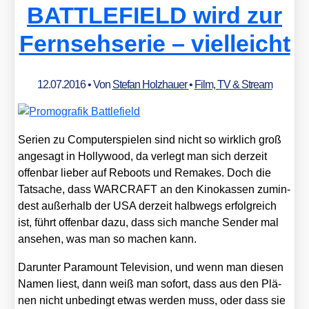
BATTLEFIELD wird zur
Fernsehserie – vielleicht
12.07.2016
• Von
Stefan Holzhauer
•
Film, TV & Stream
Seri­en zu Com­pu­ter­spie­len sind nicht so wirk­lich groß
ange­sagt in Hol­ly­wood, da ver­legt man sich der­zeit
offen­bar lie­ber auf Reboots und Remakes. Doch die
Tat­sa­che, dass WARCRAFT an den Kino­kas­sen zumin­
dest außer­halb der USA der­zeit halb­wegs erfolg­reich
ist, führt offen­bar dazu, dass sich man­che Sen­der mal
anse­hen, was man so machen kann.
Dar­un­ter Para­mount Tele­vi­si­on, und wenn man die­sen
Namen liest, dann weiß man sofort, dass aus den Plä­
nen nicht unbe­dingt etwas wer­den muss, oder dass sie