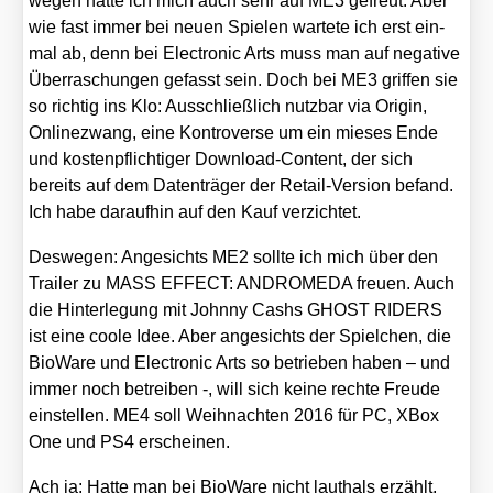
we­gen hat­te ich mich auch sehr auf ME3 gefreut. Aber
wie fast immer bei neu­en Spie­len war­te­te ich erst ein­
mal ab, denn bei Elec­tro­nic Arts muss man auf nega­ti­ve
Über­ra­schun­gen gefasst sein. Doch bei ME3 grif­fen sie
so rich­tig ins Klo: Aus­schließ­lich nutz­bar via Ori­gin,
Online­zwang, eine Kon­tro­ver­se um ein mie­ses Ende
und kos­ten­pflich­ti­ger Down­load-Con­tent, der sich
bereits auf dem Daten­trä­ger der Retail-Ver­si­on befand.
Ich habe dar­auf­hin auf den Kauf ver­zich­tet.
Des­we­gen: Ange­sichts ME2 soll­te ich mich über den
Trai­ler zu MASS EFFECT: ANDROMEDA freu­en. Auch
die Hin­ter­le­gung mit John­ny Cashs GHOST RIDERS
ist eine coo­le Idee. Aber ange­sichts der Spiel­chen, die
Bio­Wa­re und Elec­tro­nic Arts so betrie­ben haben – und
immer noch betrei­ben -, will sich kei­ne rech­te Freu­de
ein­stel­len. ME4 soll Weih­nach­ten 2016 für PC, XBox
One und PS4 erschei­nen.
Ach ja: Hat­te man bei Bio­Wa­re nicht laut­hals erzählt,