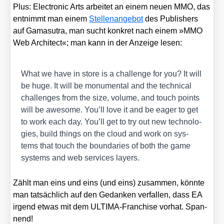
Plus: Elec­tro­nic Arts arbei­tet an einem neu­en MMO, das
ent­nimmt man einem
Stel­len­an­ge­bot
des Publishers
auf Gama­su­tra, man sucht kon­kret nach einem »MMO
Web Archi­tect«; man kann in der Anzei­ge lesen:
What we have in store is a chall­enge for you? It will
be huge. It will be monu­men­tal and the tech­ni­cal
chal­lenges from the size, volu­me, and touch points
will be awe­so­me. You’ll love it and be eager to get
to work each day. You’ll get to try out new tech­no­lo­
gies, build things on the cloud and work on sys­
tems that touch the boun­da­ries of both the game
sys­tems and web ser­vices lay­ers.
Zählt man eins und eins (und eins) zusam­men, könn­te
man tat­säch­lich auf den Gedan­ken ver­fal­len, dass EA
irgend etwas mit dem ULTI­MA-Fran­chise vor­hat. Span­
nend!