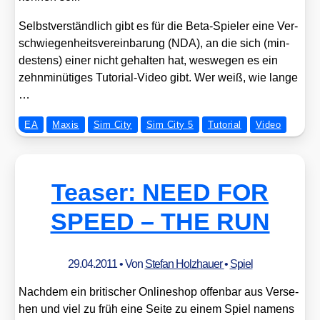
Selbst­ver­ständ­lich gibt es für die Beta-Spie­ler eine Ver­
schwie­gen­heits­ver­ein­ba­rung (NDA), an die sich (min­
des­tens) einer nicht gehal­ten hat, wes­we­gen es ein
zehn­mi­nü­ti­ges Tuto­ri­al-Video gibt. Wer weiß, wie lan­ge
…
EA
Maxis
Sim City
Sim City 5
Tutorial
Video
Teaser: NEED FOR
SPEED – THE RUN
29.04.2011
• Von
Stefan Holzhauer
•
Spiel
Nach­dem ein bri­ti­scher Online­shop offen­bar aus Ver­se­
hen und viel zu früh eine Sei­te zu einem Spiel namens