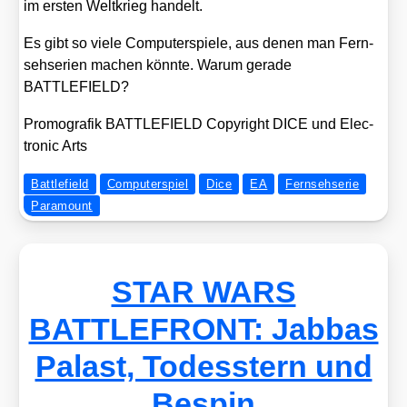
im ers­ten Welt­krieg han­delt.
Es gibt so vie­le Com­pu­ter­spie­le, aus denen man Fern­
seh­se­ri­en machen könn­te. War­um gera­de
BATTLEFIELD?
Pro­mo­gra­fik BATTLEFIELD Copy­right DICE und Elec­
tro­nic Arts
Battlefield
Computerspiel
Dice
EA
Fernsehserie
Paramount
STAR WARS
BATTLEFRONT: Jabbas
Palast, Todesstern und
Bespin