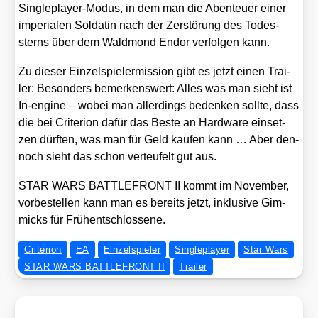
Sin­gle­play­er-Modus, in dem man die Aben­teu­er einer
impe­ria­len Sol­da­tin nach der Zer­stö­rung des Todes­
sterns über dem Wald­mond Endor ver­fol­gen kann.
Zu die­ser Ein­zel­spie­ler­mis­si­on gibt es jetzt einen Trai­
ler: Beson­ders bemer­kens­wert: Alles was man sieht ist
In-engi­ne – wobei man aller­dings beden­ken soll­te, dass
die bei Cri­ter­ion dafür das Bes­te an Hard­ware ein­set­
zen dürf­ten, was man für Geld kau­fen kann … Aber den­
noch sieht das schon ver­teu­felt gut aus.
STAR WARS BATTLEFRONT II kommt im Novem­ber,
vor­be­stel­len kann man es bereits jetzt, inklu­si­ve Gim­
micks für Früh­ent­schlos­se­ne.
Criterion
EA
Einzelspieler
Singleplayer
Star Wars
STAR WARS BATTLEFRONT II
Trailer