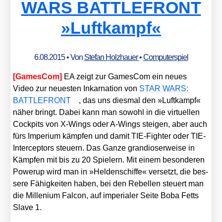
WARS BATTLEFRONT
»Luftkampf«
6.08.2015
• Von
Stefan Holzhauer
•
Computerspiel
[Games­Com]
EA zeigt zur Games­Com ein neu­es
Video zur neu­es­ten Inkar­na­ti­on von
STAR WARS:
BATTLEFRONT
, das uns dies­mal den »Luft­kampf«
näher bringt. Dabei kann man sowohl in die vir­tu­el­len
Cock­pits von X‑Wings oder A‑Wings stei­gen, aber auch
fürs Impe­ri­um kämp­fen und damit TIE-Figh­ter oder TIE-
Inter­cep­tors steu­ern. Das Gan­ze gran­dio­ser­wei­se in
Kämp­fen mit bis zu 20 Spie­lern. Mit einem beson­de­ren
Power­up wird man in »Hel­den­schif­fe« ver­setzt, die bes­
se­re Fähig­kei­ten haben, bei den Rebel­len steu­ert man
die Mil­le­ni­um Fal­con, auf impe­ria­ler Sei­te Boba Fetts
Slave 1.