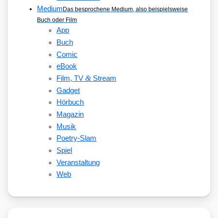
Medium
Das besprochene Medium, also beispielsweise
Buch oder Film
App
Buch
Comic
eBook
&
Film, TV
Stream
Gadget
Hörbuch
Magazin
Musik
Poetry-Slam
Spiel
Veranstaltung
Web