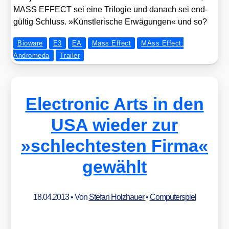
MASS EFFECT sei eine Tri­lo­gie und danach sei end­
gül­tig Schluss. »Künst­le­ri­sche Erwä­gun­gen« und so?
Bioware
E3
EA
Mass Effect
MAss Effect:
Andromeda
Trailer
Electronic Arts in den
USA wieder zur
»schlechtesten Firma«
gewählt
18.04.2013
• Von
Stefan Holzhauer
•
Computerspiel