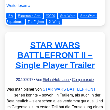
Kurz­
Wei­ter­le­sen »
be­
EA
Electronic Arts
ff0000
Star Wars
Star Wars:
spre­
Squadrons
Tie-Fighter
X-Wing
chung:
STAR
WARS
SQUADRONS
STAR WARS
BATTLEFRONT II –
Single Player Trailer
20.10.2017
• Von
Stefan Holzhauer
•
Computerspiel
Was man bis­her von
STAR WARS BATTLEFRONT
II
sehen konn­te – sowohl in Trai­lern, als auch in der
Beta neu­lich – sieht schon alles ver­dammt gut aus. Und
im Gegen­satz zum ers­ten Teil hat die Fort­set­zung einen