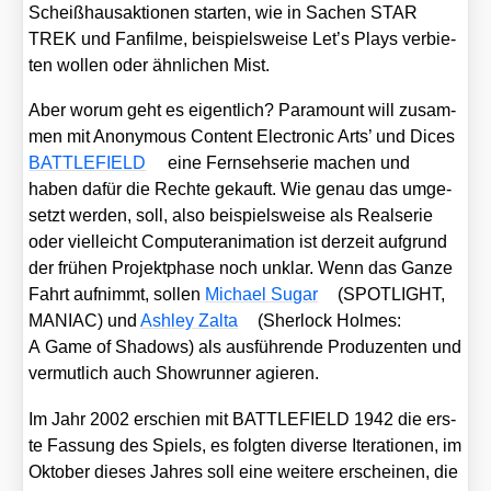
Scheiß­haus­ak­tio­nen star­ten, wie in Sachen STAR
TREK und Fan­fil­me, bei­spiels­wei­se Let’s Plays ver­bie­
ten wol­len oder ähn­li­chen Mist.
Aber wor­um geht es eigent­lich? Para­mount will zusam­
men mit Anony­mous Con­tent Elec­tro­nic Arts’ und Dices
BATTLEFIELD
eine Fern­seh­se­rie machen und
haben dafür die Rech­te gekauft. Wie genau das umge­
setzt wer­den, soll, also bei­spiels­wei­se als Real­se­rie
oder viel­leicht Com­pu­ter­ani­ma­ti­on ist der­zeit auf­grund
der frü­hen Pro­jekt­pha­se noch unklar. Wenn das Gan­ze
Fahrt auf­nimmt, sol­len
Micha­el Sugar
(SPOTLIGHT,
MANIAC) und
Ash­ley Zal­ta
(
Sher­lock Hol­mes:
A Game of Shadows
) als aus­füh­ren­de Pro­du­zen­ten und
ver­mut­lich auch Show­run­ner agie­ren.
Im Jahr 2002 erschien mit BATTLEFIELD 1942 die ers­
te Fas­sung des Spiels, es folg­ten diver­se Ite­ra­tio­nen, im
Okto­ber die­ses Jah­res soll eine wei­te­re erschei­nen, die