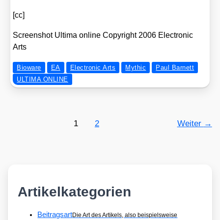
[cc]
Screen­shot Ulti­ma online Copy­right 2006 Elec­tro­nic
Arts
Bioware
EA
Electronic Arts
Mythic
Paul Barnett
ULTIMA ONLINE
1
2
Weiter
→
Artikelkategorien
Beitragsart
Die Art des Artikels, also beispielsweise