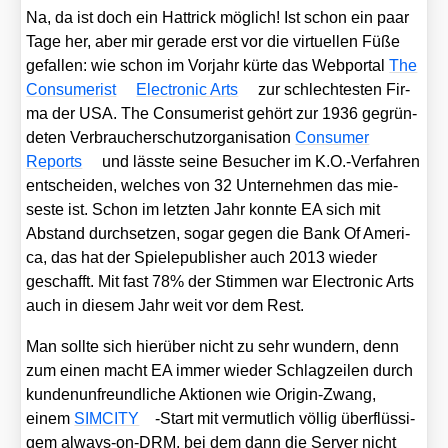
Na, da ist doch ein Hat­trick mög­lich! Ist schon ein paar
Tage her, aber mir gera­de erst vor die vir­tu­el­len Füße
gefal­len: wie schon im Vor­jahr kür­te das Web­por­tal
The
Con­su­me­rist
Elec­tro­nic Arts
zur schlech­tes­ten Fir­
ma der USA. The Con­su­me­rist gehört zur 1936 gegrün­
de­ten Ver­brau­cher­schutz­or­ga­ni­sa­ti­on
Con­su­mer
Reports
und läss­te sei­ne Besu­cher im K.O.-Verfahren
ent­schei­den, wel­ches von 32 Unter­neh­men das mie­
ses­te ist. Schon im letz­ten Jahr konn­te EA sich mit
Abstand durch­set­zen, sogar gegen die Bank Of Ame­ri­
ca, das hat der Spie­le­pu­blisher auch 2013 wie­der
geschafft. Mit fast 78% der Stim­men war Elec­tro­nic Arts
auch in die­sem Jahr weit vor dem Rest.
Man soll­te sich hier­über nicht zu sehr wun­dern, denn
zum einen macht EA immer wie­der Schlag­zei­len durch
kun­den­un­freund­li­che Aktio­nen wie Ori­gin-Zwang,
einem
SIMCITY
-Start mit ver­mut­lich völ­lig über­flüs­si­
gem always-on-DRM, bei dem dann die Ser­ver nicht