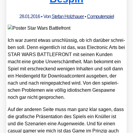
28.01.2016
• Von
Stefan Holzhauer
•
Computerspiel
Ich war zuerst etwas unschlüs­sig, ob ich dar­über schrei­
ben soll. Denn eigent­lich ist das, was Elec­tro­nic Arts bei
STAR WARS BATTLEFRONT mit sei­nen Kun­den
macht eine gro­be Unver­schämt­heit. Man bekommt ein
Spiel mit erschre­ckend weni­gen Inhal­ten und soll dann
ein Hei­den­geld für Down­load­con­tent aus­ge­ben, der
nach und nach rein­ge­patched wird. Von den spie­le­ri­
schen Pro­ble­men wie völ­lig idio­ti­schem Gespaw­ne
noch gar nicht gespro­chen.
Auf der ande­ren Sei­te muss man ganz klar sagen, dass
die gra­fi­sche Prä­sen­ta­ti­on des Spiels ein Knül­ler ist
und die Sze­na­ri­en eine Augen­wei­de. Und für einen
casu­al gamer wie mich ist das Game im Prin­zip auch