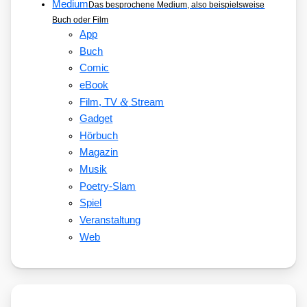
Medium
Das besprochene Medium, also beispielsweise
Buch oder Film
App
Buch
Comic
eBook
&
Film, TV
Stream
Gadget
Hörbuch
Magazin
Musik
Poetry-Slam
Spiel
Veranstaltung
Web