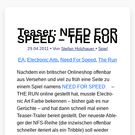
Teaser: NEED FOR
SPEED – THE RUN
29.04.2011
• Von
Stefan Holzhauer
•
Spiel
EA
,
Electronic Arts
,
Need For Speed
,
The Run
Nach­dem ein bri­ti­scher Online­shop offen­bar
aus Ver­se­hen und viel zu früh eine Sei­te zu
einem Spiel namens
NEED FOR SPEED
–
THE RUN online gestellt hat, muss­te Elec­tro­
nic Art Far­be beken­nen – bis­her gab es nur
Gerüch­te – und hat dann schnell mal einen
Teaser-Trai­ler bereit gestellt. Der neu­es­te Able­
ger der NFS-Rei­he (die inzwi­schen offen­bar
schnel­ler ite­riert als ein Tribb­le) soll wie­der