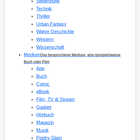
Steampunk
Technik
Thriller
Urban Fantasy
Wahre Geschichte
Western
Wissenschaft
Medium
Das besprochene Medium, also beispielsweise
Buch oder Film
App
Buch
Comic
eBook
&
Film, TV
Stream
Gadget
Hörbuch
Magazin
Musik
Poetry-Slam