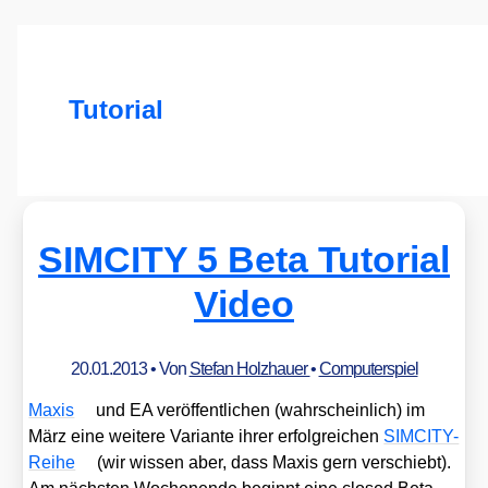
Tutorial
SIMCITY 5 Beta Tutorial
Video
20.01.2013
• Von
Stefan Holzhauer
•
Computerspiel
Maxis
und EA ver­öf­fent­li­chen (wahr­schein­lich) im
März eine wei­te­re Vari­an­te ihrer erfolg­rei­chen
SIM­CI­TY-
Rei­he
(wir wis­sen aber, dass Maxis gern ver­schiebt).