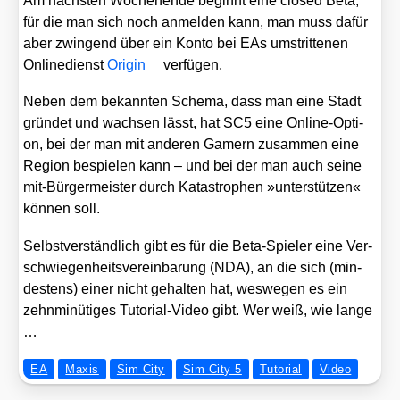
Am nächs­ten Wochen­en­de beginnt eine clo­sed Beta,
für die man sich noch anmel­den kann, man muss dafür
aber zwin­gend über ein Kon­to bei EAs umstrit­te­nen
Online­dienst
Ori­gin
ver­fü­gen.
Neben dem bekann­ten Sche­ma, dass man eine Stadt
grün­det und wach­sen lässt, hat SC5 eine Online-Opti­
on, bei der man mit ande­ren Gamern zusam­men eine
Regi­on bespie­len kann – und bei der man auch sei­ne
mit-Bür­ger­meis­ter durch Kata­stro­phen »unter­stüt­zen«
kön­nen soll.
Selbst­ver­ständ­lich gibt es für die Beta-Spie­ler eine Ver­
schwie­gen­heits­ver­ein­ba­rung (NDA), an die sich (min­
des­tens) einer nicht gehal­ten hat, wes­we­gen es ein
zehn­mi­nü­ti­ges Tuto­ri­al-Video gibt. Wer weiß, wie lan­ge
…
EA
Maxis
Sim City
Sim City 5
Tutorial
Video