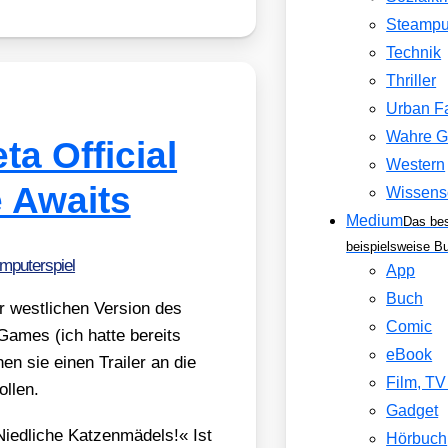
Steamp
Technik
Thriller
Urban F
Wahre G
a Official
Western
e Awaits
Wissens
Medium
Das be
beispielsweise B
mputerspiel
App
Buch
west­li­chen Ver­si­on des
Comic
­mes (ich hat­te bereits
eBook
hen sie einen Trai­ler an die
Film, T
l­len.
Gadget
ed­li­che Kat­zen­mä­dels!« Ist
Hörbuch