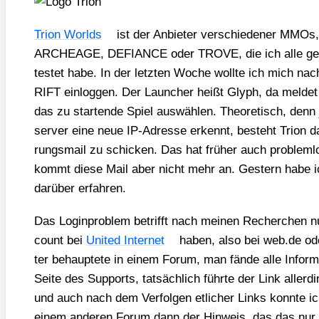
Tri­on Worlds
ist der Anbie­ter ver­schie­de­ner MMOs,
ARCHEAGE, DEFIANCE oder TROVE, die ich alle gesp
tes­tet habe. In der letz­ten Woche woll­te ich mich nach
RIFT ein­log­gen. Der Laun­cher heißt Glyph, da mel­d
das zu star­ten­de Spiel aus­wäh­len. Theo­re­tisch, den
ser­ver eine neue IP-Adres­se erkennt, besteht Tri­on dar­
rungs­mail zu schi­cken. Das hat frü­her auch pro­blem­lo
kommt die­se Mail aber nicht mehr an. Ges­tern habe i
dar­über erfah­ren.
Das Log­in­pro­blem betrifft nach mei­nen Recher­chen nu
count bei
United Inter­net
haben, also bei web​.de ode
ter behaup­te­te in einem Forum, man fän­de alle Infor­
Sei­te des Sup­ports, tat­säch­lich führ­te der Link aller­d
und auch nach dem Ver­fol­gen etli­cher Links konn­te ich
einem ande­ren Forum dann der Hin­weis, das das nur 