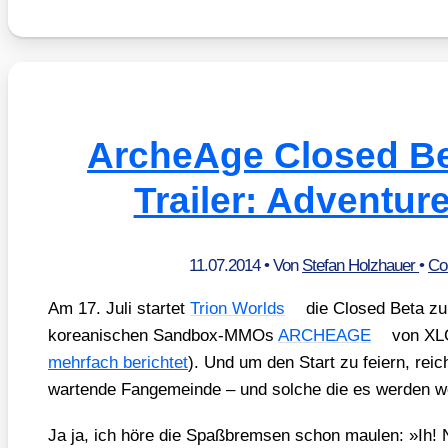
ArcheAge Closed Bet
Trailer: Adventur
11.07.2014
• Von
Stefan Holzhauer
•
Co
Am 17. Juli star­tet
Tri­on Worlds
die Clo­sed Beta zur 
korea­ni­schen Sand­box-MMOs
ARCHEAGE
von XLGa
mehr­fach berich­tet
). Und um den Start zu fei­ern, rei­c
war­ten­de Fan­ge­mein­de – und sol­che die es wer­den wo
Ja ja, ich höre die Spaß­brem­sen schon mau­len: »Ih! Ni