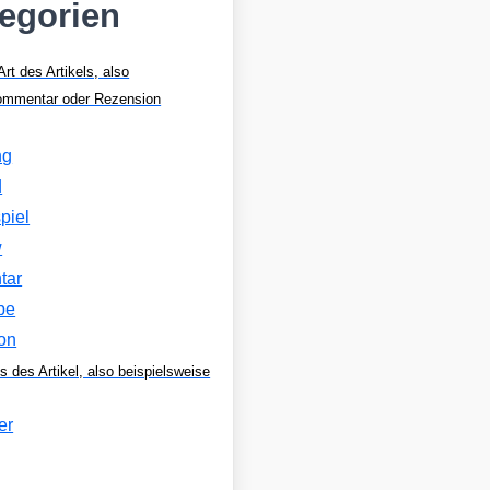
tegorien
Art des Artikels, also
Kommentar oder Rezension
ng
d
piel
w
tar
be
on
s des Artikel, also beispielsweise
er