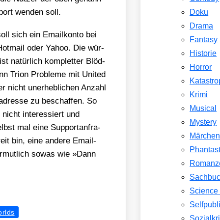
port wen­den soll.
Doku
Drama
ll sich ein Email­kon­to bei
Fantasy
e Hot­mail oder Yahoo. Die wür­
Historie
 natür­lich kom­plet­ter Blöd­
Horror
n Tri­on Pro­ble­me mit United
Katastr
r nicht uner­heb­li­chen Anzahl
Krimi
­adres­se zu beschaf­fen. So
Musical
nicht inter­es­siert und
Mystery
bst mal eine Sup­port­an­fra­
Märche
reit bin, eine ande­re Email­
Phantast
er­mut­lich sowas wie »Dann
Romanz
Sachbu
Science 
Selfpubl
orlds
Sozialkri