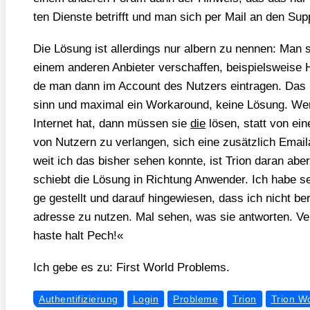
ten Diens­te betrifft und man sich per Mail an den Sup­
Die Lösung ist aller­dings nur albern zu nen­nen: Man so
einem ande­ren Anbie­ter ver­schaf­fen, bei­spiels­wei­s
de man dann im Account des Nut­zers ein­tra­gen. Das ist
sinn und maxi­mal ein Work­around, kei­ne Lösung. Wen
Inter­net hat, dann müs­sen sie
die
lösen, statt von eine
von Nut­zern zu ver­lan­gen, sich eine zusätz­lich Email
weit ich das bis­her sehen konn­te, ist Tri­on dar­an aber 
schiebt die Lösung in Rich­tung Anwen­der. Ich habe sel
ge gestellt und dar­auf hin­ge­wie­sen, dass ich nicht be
adres­se zu nut­zen. Mal sehen, was sie ant­wor­ten. V
has­te halt Pech!«
Ich gebe es zu: First World Pro­blems.
Authentifizierung
Login
Probleme
Trion
Trion W