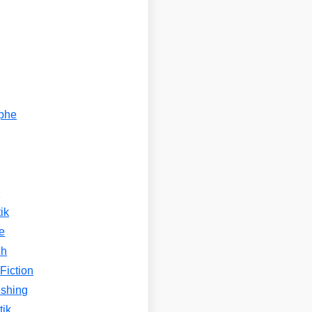
ophe
n
ik
e
ch
Fiction
ishing
tik