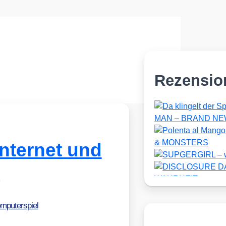
Rezensio
Internet und
s
mputerspiel