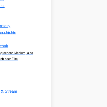
unk
antasy
eschichte
chaft
sprochene Medium, also
uch oder Film
&
V
Stream