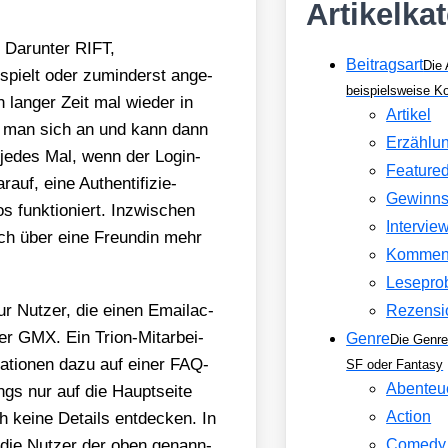
Artikelka
 Dar­un­ter RIFT,
Beitragsart
Die 
ielt oder zumin­derst ange­
beispielsweise 
 lan­ger Zeit mal wie­der in
Artikel
et man sich an und kann dann
Erzählu
n jedes Mal, wenn der Log­in­
Feature
auf, eine Authen­ti­fi­zie­
Gewinns
s funk­tio­niert. Inzwi­schen
Intervie
ch über eine Freun­din mehr
Kommen
Lesepro
r Nut­zer, die einen Email­ac­
Rezensi
r GMX. Ein Tri­on-Mit­ar­bei­
Genre
Die Genre
ma­tio­nen dazu auf einer FAQ-
SF oder Fantasy
Abenteu
ings nur auf die Haupt­sei­te
Action
 kei­ne Details ent­de­cken. In
die Nut­zer der oben genann­
Comedy