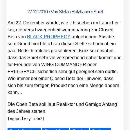
27.12.2010
• Von
Stefan Holzhauer
•
Spiel
Am 22. Dezem­ber wur­de, wie ich soeben im Laun­cher
las, die Ver­schwie­gen­heits­ver­ein­ba­rung zur Clo­sed
Beta von
BLACK PROPHECY
auf­ge­ho­ben. Aus die­
sem Grund möch­te ich an die­ser Stel­le schon­mal ein
paar Bild­schirm­fo­tos prä­sen­tie­ren. Kurz sei erwähnt,
dass das Spiel sehr viel­ver­spre­chend daher kommt und
für Freun­de von WING COMMANDER oder
FREESPACE sicher­lich sehr gut geeig­net sein dürf­te.
Wie immer bei einer Clo­sed Beta der Hin­weis, dass
sich bis zum fer­ti­gen Pro­dukt noch eine Men­ge ändern
kann…
Die Open Beta soll laut Reakk­tor und Gami­go Anfang
des Jah­res star­ten.
[nggallery id=2]