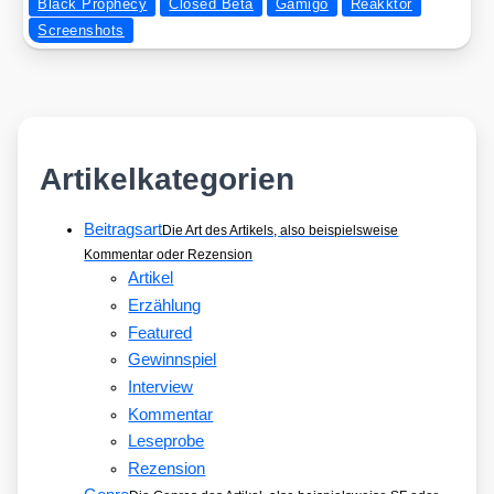
Black Prophecy
Closed Beta
Gamigo
Reakktor
Screenshots
Artikelkategorien
Beitragsart
Die Art des Artikels, also beispielsweise
Kommentar oder Rezension
Artikel
Erzählung
Featured
Gewinnspiel
Interview
Kommentar
Leseprobe
Rezension