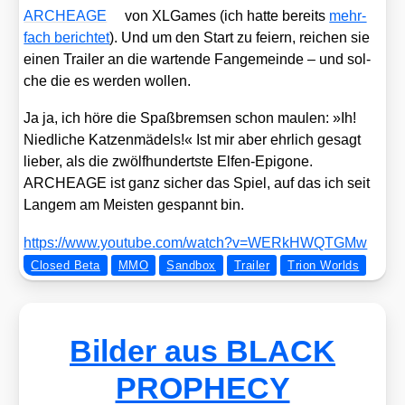
ARCHEAGE
von XLGa­mes (ich hat­te bereits
mehr­
fach berich­tet
). Und um den Start zu fei­ern, rei­chen sie
einen Trai­ler an die war­ten­de Fan­ge­mein­de – und sol­
che die es wer­den wol­len.
Ja ja, ich höre die Spaß­brem­sen schon mau­len: »Ih!
Nied­li­che Kat­zen­mä­dels!« Ist mir aber ehr­lich gesagt
lie­ber, als die zwölf­hun­derts­te Elfen-Epi­go­ne.
ARCHEAGE ist ganz sicher das Spiel, auf das ich seit
Lan­gem am Meis­ten gespannt bin.
https://​www​.you​tube​.com/​w​a​t​c​h​?​v​=​W​E​R​k​H​W​Q​T​GMw
Closed Beta
MMO
Sandbox
Trailer
Trion Worlds
Bilder aus BLACK
PROPHECY