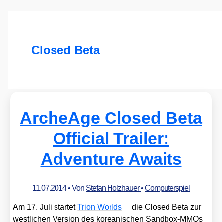
Closed Beta
ArcheAge Closed Beta
Official Trailer:
Adventure Awaits
11.07.2014
• Von
Stefan Holzhauer
•
Computerspiel
Am 17. Juli star­tet
Tri­on Worlds
die Clo­sed Beta zur
west­li­chen Ver­si­on des korea­ni­schen Sand­box-MMOs