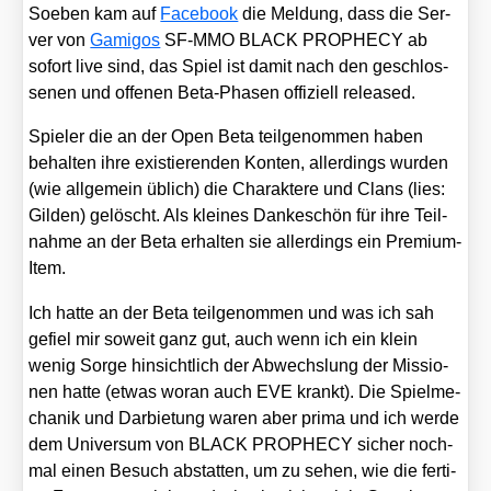
Soeben kam auf
Face­book
die Mel­dung, dass die Ser­
ver von
Gami­gos
SF-MMO BLACK PROPHECY ab
sofort live sind, das Spiel ist damit nach den geschlos­
se­nen und offe­nen Beta-Pha­sen offi­zi­ell released.
Spie­ler die an der Open Beta teil­ge­nom­men haben
behal­ten ihre exis­tie­ren­den Kon­ten, aller­dings wur­den
(wie all­ge­mein üblich) die Cha­rak­te­re und Clans (lies:
Gil­den) gelöscht. Als klei­nes Dan­ke­schön für ihre Teil­
nah­me an der Beta erhal­ten sie aller­dings ein Pre­mi­um-
Item.
Ich hat­te an der Beta teil­ge­nom­men und was ich sah
gefiel mir soweit ganz gut, auch wenn ich ein klein
wenig Sor­ge hin­sicht­lich der Abwechs­lung der Mis­sio­
nen hat­te (etwas wor­an auch EVE krankt). Die Spiel­me­
cha­nik und Dar­bie­tung waren aber pri­ma und ich wer­de
dem Uni­ver­sum von BLACK PROPHECY sicher noch­
mal einen Besuch abstat­ten, um zu sehen, wie die fer­ti­