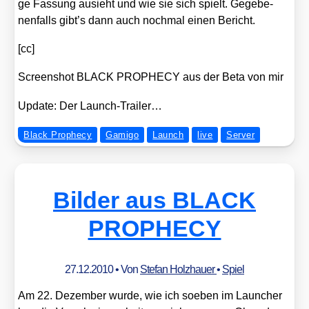
ge Fas­sung aus­ieht und wie sie sich spielt. Gege­be­
nen­falls gibt’s dann auch noch­mal einen Bericht.
[cc]
Screen­shot BLACK PROPHECY aus der Beta von mir
Update: Der Launch-Trai­ler…
Black Prophecy
Gamigo
Launch
live
Server
Bilder aus BLACK
PROPHECY
27.12.2010
• Von
Stefan Holzhauer
•
Spiel
Am 22. Dezem­ber wur­de, wie ich soeben im Laun­cher