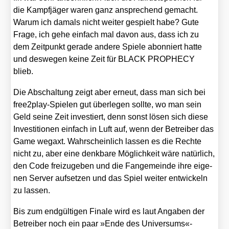
die Kampf­jä­ger waren ganz anspre­chend gemacht.
War­um ich damals nicht wei­ter gespielt habe? Gute
Fra­ge, ich gehe ein­fach mal davon aus, dass ich zu
dem Zeit­punkt gera­de ande­re Spie­le abon­niert hat­te
und des­we­gen kei­ne Zeit für BLACK PROPHECY
blieb.
Die Abschal­tung zeigt aber erneut, dass man sich bei
free2­play-Spie­len gut über­le­gen soll­te, wo man sein
Geld sei­ne Zeit inves­tiert, denn sonst lösen sich die­se
Inves­ti­tio­nen ein­fach in Luft auf, wenn der Betrei­ber das
Game weg­axt. Wahr­schein­lich las­sen es die Rech­te
nicht zu, aber eine denk­ba­re Mög­lich­keit wäre natür­lich,
den Code frei­zu­ge­ben und die Fan­ge­mein­de ihre eige­
nen Ser­ver auf­set­zen und das Spiel wei­ter ent­wi­ckeln
zu las­sen.
Bis zum end­gül­ti­gen Fina­le wird es laut Anga­ben der
Betrei­ber noch ein paar »Ende des Universums«-