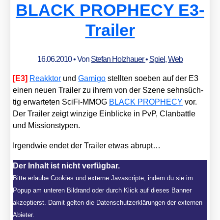
BLACK PROPHECY E3-
Trailer
16.06.2010
• Von
Stefan Holzhauer
•
Spiel
,
Web
[E3]
Reakk­tor
und
Gami­go
stell­ten soeben auf der E3
einen neu­en Trai­ler zu ihrem von der Sze­ne sehn­süch­
tig erwar­te­ten Sci­Fi-MMOG
BLACK PROPHECY
vor.
Der Trai­ler zeigt win­zi­ge Ein­bli­cke in PvP, Clan­batt­le
und Mis­si­ons­ty­pen.
Irgend­wie endet der Trai­ler etwas abrupt…
Der Inhalt ist nicht verfügbar.
Bitte erlaube Cookies und externe Javascripte, indem du sie im
Popup am unteren Bildrand oder durch Klick auf dieses Banner
akzeptierst. Damit gelten die Datenschutzerklärungen der externen
Abieter.