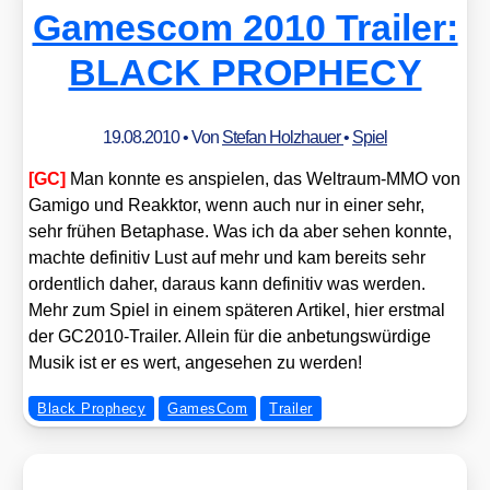
Gamescom 2010 Trailer:
BLACK PROPHECY
19.08.2010
• Von
Stefan Holzhauer
•
Spiel
[GC]
Man konn­te es anspie­len, das Welt­raum-MMO von
Gami­go und Reakk­tor, wenn auch nur in einer sehr,
sehr frü­hen Beta­pha­se. Was ich da aber sehen konn­te,
mach­te defi­ni­tiv Lust auf mehr und kam bereits sehr
ordent­lich daher, dar­aus kann defi­ni­tiv was wer­den.
Mehr zum Spiel in einem spä­te­ren Arti­kel, hier erst­mal
der GC2010-Trai­ler. Allein für die anbe­tungs­wür­di­ge
Musik ist er es wert, ange­se­hen zu wer­den!
Black Prophecy
GamesCom
Trailer