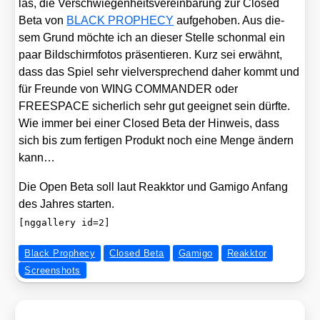
las, die Ver­schwie­gen­heits­ver­ein­ba­rung zur Clo­sed
Beta von
BLACK PROPHECY
auf­ge­ho­ben. Aus die­
sem Grund möch­te ich an die­ser Stel­le schon­mal ein
paar Bild­schirm­fo­tos prä­sen­tie­ren. Kurz sei erwähnt,
dass das Spiel sehr viel­ver­spre­chend daher kommt und
für Freun­de von WING COMMANDER oder
FREESPACE sicher­lich sehr gut geeig­net sein dürf­te.
Wie immer bei einer Clo­sed Beta der Hin­weis, dass
sich bis zum fer­ti­gen Pro­dukt noch eine Men­ge ändern
kann…
Die Open Beta soll laut Reakk­tor und Gami­go Anfang
des Jah­res star­ten.
[nggallery id=2]
Black Prophecy
Closed Beta
Gamigo
Reakktor
Screenshots