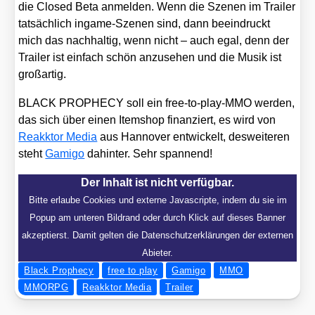
die Clo­sed Beta anmel­den. Wenn die Sze­nen im Trai­ler
tat­säch­lich ingame-Sze­nen sind, dann beein­druckt
mich das nach­hal­tig, wenn nicht – auch egal, denn der
Trai­ler ist ein­fach schön anzu­se­hen und die Musik ist
groß­ar­tig.
BLACK PROPHECY soll ein free-to-play-MMO wer­den,
das sich über einen Item­shop finan­ziert, es wird von
Reakk­tor Media
aus Han­no­ver ent­wi­ckelt, des­wei­te­ren
steht
Gami­go
dahin­ter. Sehr span­nend!
Der Inhalt ist nicht verfügbar.
Bitte erlaube Cookies und externe Javascripte, indem du sie im
Popup am unteren Bildrand oder durch Klick auf dieses Banner
akzeptierst. Damit gelten die Datenschutzerklärungen der externen
Abieter.
Black Prophecy
free to play
Gamigo
MMO
MMORPG
Reakktor Media
Trailer