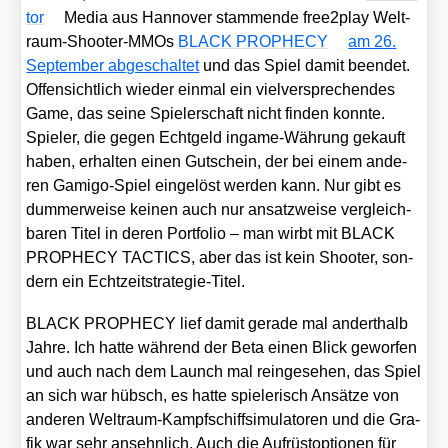
tor
Media aus Han­no­ver stam­men­de free2play Welt­
raum-Shoo­ter-MMOs
BLACK PROPHECY
am 26.
Sep­tem­ber abge­schal­tet
und das Spiel damit been­det.
Offen­sicht­lich wie­der ein­mal ein viel­ver­spre­chen­des
Game, das sei­ne Spie­ler­schaft nicht fin­den konn­te.
Spie­ler, die gegen Echt­geld ingame-Wäh­rung gekauft
haben, erhal­ten einen Gut­schein, der bei einem ande­
ren Gami­go-Spiel ein­ge­löst wer­den kann. Nur gibt es
dum­mer­wei­se kei­nen auch nur ansatz­wei­se ver­gleich­
ba­ren Titel in deren Port­fo­lio – man wirbt mit BLACK
PROPHECY TACTICS, aber das ist kein Shoo­ter, son­
dern ein Echt­zeit­stra­te­gie-Titel.
BLACK PROPHECY lief damit gera­de mal andert­halb
Jah­re. Ich hat­te wäh­rend der Beta einen Blick gewor­fen
und auch nach dem Launch mal rein­ge­se­hen, das Spiel
an sich war hübsch, es hat­te spie­le­risch Ansät­ze von
ande­ren Welt­raum-Kampf­schiff­si­mu­la­to­ren und die Gra­
fik war sehr ansehn­lich. Auch die Auf­rüs­t­op­tio­nen für