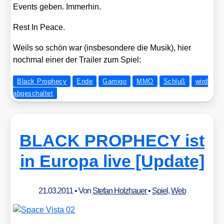
Events geben. Immer­hin.
Rest In Peace.
Weils so schön war (ins­be­son­de­re die Musik), hier
noch­mal einer der Trai­ler zum Spiel:
Black Prophecy
Ende
Gamigo
MMO
Schluß
wird
abgeschaltet
BLACK PROPHECY ist
in Europa live [Update]
21.03.2011
• Von
Stefan Holzhauer
•
Spiel
,
Web