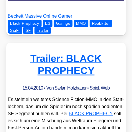
Beckett Mas­si­ve Online Gamer
Black Prophecy
E3
Gamigo
MMO
Reakkttor
SciFi
SF
Trailer
Trailer: BLACK
PROPHECY
15.04.2010
• Von
Stefan Holzhauer
•
Spiel
,
Web
Es steht ein wei­te­res Sci­ence Fic­tion-MMO in den Start­
lö­chern, das um die Spie­ler im noch spär­lich bedien­ten
SF-Seg­ment buh­len will. Bei
BLACK PROPHECY
soll
es sich um eine Mischung aus Welt­raum-Flie­ge­rei und
First-Per­son-Action han­deln, man kann sich aktu­ell für