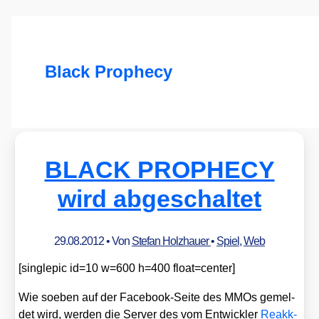
Black Prophecy
BLACK PROPHECY
wird abgeschaltet
29.08.2012
• Von
Stefan Holzhauer
•
Spiel
,
Web
[sin­gl­epic id=10 w=600 h=400 float=center]
Wie soeben auf der Face­book-Sei­te des MMOs gemel­
det wird, wer­den die Ser­ver des vom Ent­wick­ler
Reakk­