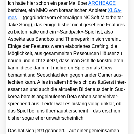
Ich hat­te hier schon ein paar Mal über
ARCHEAGE
berich­tet, ein MMO vom korea­ni­schen Anbie­ter
XLGa­
mes
(gegrün­det vom ehe­ma­li­gen NCSoft-Mit­ar­bei­ter
Jake Song), das eini­ge bis­her nicht gese­he­ne Fea­tures
zu bie­ten hat­te und ein »Sandpark«-Spiel ist, also
Aspek­te aus Sand­box und Theme­park in sich ver­eint.
Eini­ge der Fea­tures waren ela­bo­rier­tes Craf­ting, die
Mög­lich­keit, aus gesam­mel­ten Res­sour­cen Häu­ser zu
bau­en und nicht zuletzt, dass man Schif­fe kon­stru­ie­ren
kann, die­se dann mit meh­re­ren Spie­lern als Crew
bemannt und See­schlach­ten gegen ander Gamer aus­
fech­ten kann. Alles in allem hör­te sich das äußerst inter­
es­sant an und auch die aktu­el­len Bil­der aus der in Süd­
ko­rea bereits ange­lau­fe­nen Beta sahen sehr viel­ver­
spre­chend aus. Lei­der war es bis­lang völ­lig unklar, ob
das Spiel bei uns über­haupt erscheint – das erschien
bis­her sogar eher unwahr­schein­lich.
Das hat sich jetzt geän­dert. Laut einer gemein­sa­men