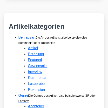
ARCHEAGE
in
den
»Wes­
ten«
Artikelkategorien
Beitragsart
Die Art des Artikels, also beispielsweise
Kommentar oder Rezension
Artikel
Erzählung
Featured
Gewinnspiel
Interview
Kommentar
Leseprobe
Rezension
Genre
Die Genres des Artikel, also beispielsweise SF oder
Fantasy
Abenteuer