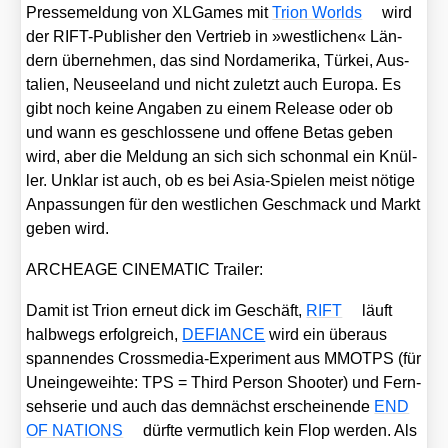
Pres­se­mel­dung von XLGa­mes mit
Tri­on Worlds
wird
der RIFT-Publisher den Ver­trieb in »west­li­chen« Län­
dern über­neh­men, das sind Nord­ame­ri­ka, Tür­kei, Aus­
ta­li­en, Neu­see­land und nicht zuletzt auch Euro­pa. Es
gibt noch kei­ne Anga­ben zu einem Release oder ob
und wann es geschlos­se­ne und offe­ne Betas geben
wird, aber die Mel­dung an sich sich schon­mal ein Knül­
ler. Unklar ist auch, ob es bei Asia-Spie­len meist nöti­ge
Anpas­sun­gen für den west­li­chen Geschmack und Markt
geben wird.
ARCHEAGE CINEMATIC Trai­ler:
Damit ist Tri­on erneut dick im Geschäft,
RIFT
läuft
halb­wegs erfolg­reich,
DEFIANCE
wird ein über­aus
span­nen­des Cross­me­dia-Expe­ri­ment aus MMOTPS (für
Unein­ge­weih­te: TPS = Third Per­son Shoo­ter) und Fern­
seh­se­rie und auch das dem­nächst erschei­nen­de
END
OF NATIONS
dürf­te ver­mut­lich kein Flop wer­den. Als