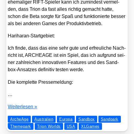
ehe­ma­li­ger RIFT-Spie­ler kann ich zumin­dest ver­mel­
den, dass Tri­on da fast alles rich­tig gemacht hat­te,
schon die Beta sorg­te für Spaß und funk­tio­nier­te bes­ser
als bei ande­ren Games der Pro­duk­tiv­be­trieb.
Hari­ha­ran-Start­ge­biet:
Ich fin­de, dass das eine sehr gute und erfreu­li­che Nach­
richt ist, ARCHEAGE ist ein Spiel, das ich auf­grund sei­
ner zahl­rei­chen inno­va­ti­ven Fea­tures und des Sand­
box-Ansat­zes defi­ni­tiv tes­ten wer­de.
Die kom­plet­te Pres­se­mel­dung:
…
Tri­
Wei­ter­le­sen »
on
ArcheAge
Australien
Europa
Sandbox
Sandpark
Worlds
Themepark
Trion Worlds
USA
XLGames
bringt