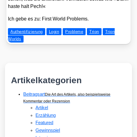
has­te halt Pech!«
Ich gebe es zu: First World Pro­blems.
Authentifizierung
Login
Probleme
Trion
Trion
Worlds
Artikelkategorien
Beitragsart
Die Art des Artikels, also beispielsweise
Kommentar oder Rezension
Artikel
Erzählung
Featured
Gewinnspiel