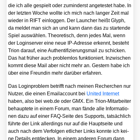
die ich alle gespielt oder zumin­derst ange­tes­tet habe. In
der letz­ten Woche woll­te ich mich nach lan­ger Zeit mal
wie­der in RIFT ein­log­gen. Der Laun­cher heißt Glyph,
da mel­det man sich an und kann dann das zu star­ten­de
Spiel aus­wäh­len. Theo­re­tisch, denn jedes Mal, wenn
der Log­in­ser­ver eine neue IP-Adres­se erkennt, besteht
Tri­on dar­auf, eine Authen­ti­fi­zie­rungs­mail zu schi­cken.
Das hat frü­her auch pro­blem­los funk­tio­niert. Inzwi­schen
kommt die­se Mail aber nicht mehr an. Ges­tern habe ich
über eine Freun­din mehr dar­über erfah­ren.
Das Log­in­pro­blem betrifft nach mei­nen Recher­chen nur
Nut­zer, die einen Email­ac­count bei
United Inter­net
haben, also bei web​.de oder GMX. Ein Tri­on-Mit­ar­bei­ter
behaup­te­te in einem Forum, man fän­de alle Infor­ma­tio­
nen dazu auf einer FAQ-Sei­te des Sup­ports, tat­säch­lich
führ­te der Link aller­dings nur auf die Haupt­sei­te und
auch nach dem Ver­fol­gen etli­cher Links konn­te ich kei­
ne Details ent­de­cken. In einem ande­ren Forum dann