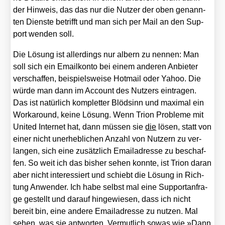
der Hin­weis, das das nur die Nut­zer der oben genann­
ten Diens­te betrifft und man sich per Mail an den Sup­
port wen­den soll.
Die Lösung ist aller­dings nur albern zu nen­nen: Man
soll sich ein Email­kon­to bei einem ande­ren Anbie­ter
ver­schaf­fen, bei­spiels­wei­se Hot­mail oder Yahoo. Die
wür­de man dann im Account des Nut­zers ein­tra­gen.
Das ist natür­lich kom­plet­ter Blöd­sinn und maxi­mal ein
Work­around, kei­ne Lösung. Wenn Tri­on Pro­ble­me mit
United Inter­net hat, dann müs­sen sie
die
lösen, statt von
einer nicht uner­heb­li­chen Anzahl von Nut­zern zu ver­
lan­gen, sich eine zusätz­lich Email­adres­se zu beschaf­
fen. So weit ich das bis­her sehen konn­te, ist Tri­on dar­an
aber nicht inter­es­siert und schiebt die Lösung in Rich­
tung Anwen­der. Ich habe selbst mal eine Sup­port­an­fra­
ge gestellt und dar­auf hin­ge­wie­sen, dass ich nicht
bereit bin, eine ande­re Email­adres­se zu nut­zen. Mal
sehen, was sie ant­wor­ten. Ver­mut­lich sowas wie »Dann