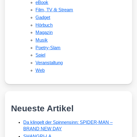
eBook
&
Film, TV
Stream
Gadget
Hörbuch
Magazin
Musik
Poetry-Slam
Spiel
Veranstaltung
Web
Neueste Artikel
Da klingelt der Spinnensinn: SPIDER-MAN –
BRAND NEW DAY
SHANGRI-LA