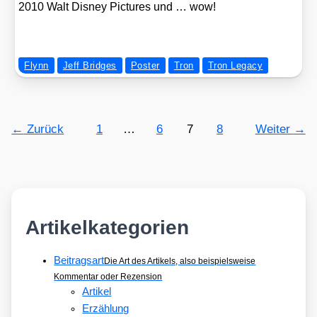
2010 Walt Dis­ney Pic­tures und … wow!
Flynn
Jeff Bridges
Poster
Tron
Tron Legacy
←
Zurück
1
…
6
7
8
Weiter
→
Artikelkategorien
Beitragsart
Die Art des Artikels, also beispielsweise
Kommentar oder Rezension
Artikel
Erzählung