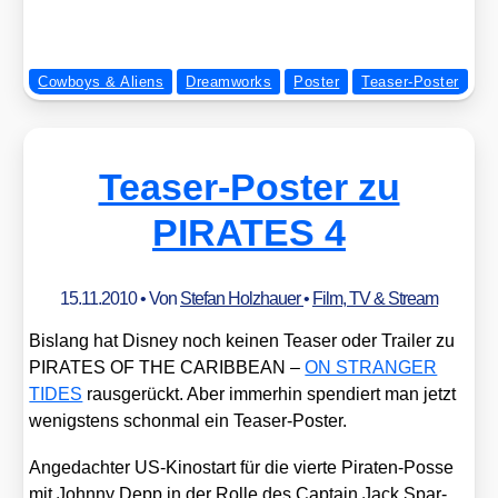
Cowboys & Aliens
Dreamworks
Poster
Teaser-Poster
Teaser-Poster zu
PIRATES 4
15.11.2010
• Von
Stefan Holzhauer
•
Film, TV & Stream
Bis­lang hat Dis­ney noch kei­nen Teaser oder Trai­ler zu
PIRATES OF THE CARIBBEAN –
ON STRANGER
TIDES
raus­ge­rückt. Aber immer­hin spen­diert man jetzt
wenigs­tens schon­mal ein Teaser-Pos­ter.
Ange­dach­ter US-Kino­start für die vier­te Pira­ten-Pos­se
mit John­ny Depp in der Rol­le des Cap­tain Jack Spar­