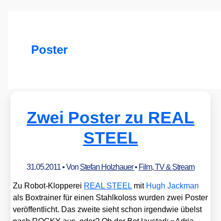
Poster
Zwei Poster zu REAL
STEEL
31.05.2011
• Von
Stefan Holzhauer
•
Film, TV & Stream
Zu Robot-Klop­pe­rei
REAL STEEL
mit
Hugh Jack­man
als Box­trai­ner für einen Stahl­ko­loss wur­den zwei Pos­ter
ver­öf­fent­licht. Das zwei­te sieht schon irgend­wie übelst