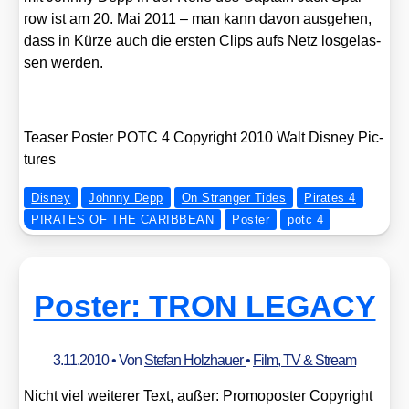
row ist am 20. Mai 2011 – man kann davon aus­ge­hen,
dass in Kür­ze auch die ers­ten Clips aufs Netz los­ge­las­
sen wer­den.
Teaser Pos­ter POTC 4 Copy­right 2010 Walt Dis­ney Pic­
tures
Disney
Johnny Depp
On Stranger Tides
Pirates 4
PIRATES OF THE CARIBBEAN
Poster
potc 4
Poster: TRON LEGACY
3.11.2010
• Von
Stefan Holzhauer
•
Film, TV & Stream
Nicht viel wei­te­rer Text, außer: Pro­mo­pos­ter Copy­right