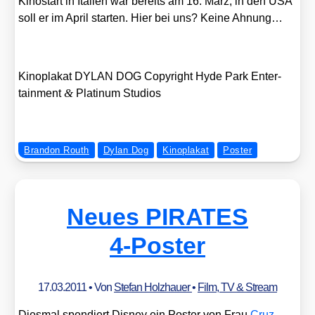
Kino­start in Ita­li­en war bereits am 16. März, in den USA
soll er im April star­ten. Hier bei uns? Kei­ne Ahnung…
Kino­pla­kat DYLAN DOG Copy­right Hyde Park Enter­
&
tain­ment
Pla­ti­num Stu­di­os
Brandon Routh
Dylan Dog
Kinoplakat
Poster
Neues PIRATES
4‑Poster
17.03.2011
• Von
Stefan Holzhauer
•
Film, TV & Stream
Dies­mal spen­diert Dis­ney ein Pos­ter von Frau
Cruz