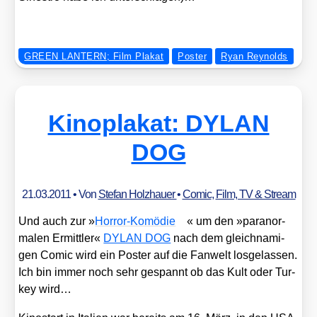
GREEN LANTERN; Film Plakat
Poster
Ryan Reynolds
Kinoplakat: DYLAN
DOG
21.03.2011
• Von
Stefan Holzhauer
•
Comic
,
Film, TV & Stream
Und auch zur »
Hor­ror-Komö­die
« um den »para­nor­
ma­len Ermitt­ler«
DYLAN DOG
nach dem gleich­na­mi­
gen Comic wird ein Pos­ter auf die Fan­welt los­ge­las­sen.
Ich bin immer noch sehr gespannt ob das Kult oder Tur­
key wird…