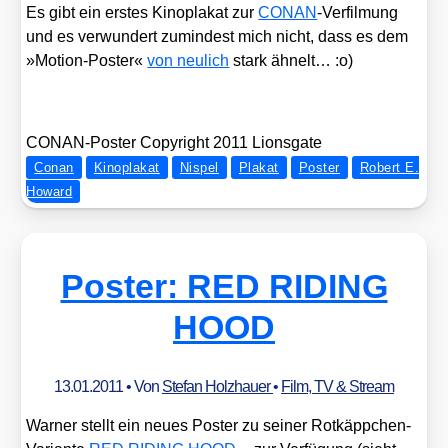
Es gibt ein ers­tes Kino­pla­kat zur
CONAN
-Ver­fil­mung
und es ver­wun­dert zumin­dest mich nicht, dass es dem
»Moti­on-Pos­ter«
von neu­lich
stark ähnelt… :o)
CONAN-Pos­ter Copy­right 2011 Lions­gate
Conan
Kinoplakat
Nispel
Plakat
Poster
Robert E.
Howard
Poster: RED RIDING
HOOD
13.01.2011
• Von
Stefan Holzhauer
•
Film, TV & Stream
War­ner stellt ein neu­es Pos­ter zu sei­ner Rot­käpp­chen-