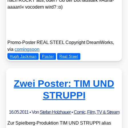
nach ROCKY aus, oder? Ob der Bot laustark »Adria­
aaa­an!« voco­dern wird? :o)
Pro­mo-Pos­ter REAL STEEL Copy­right Dream­Works,
via
coming­soon
Hugh Jackman
Poster
Real Steel
Zwei Poster: TIM UND
STRUPPI
16.05.2011
• Von
Stefan Holzhauer
•
Comic
,
Film, TV & Stream
Zur Spiel­berg-Pro­duk­ti­on TIM UND STRUPPI ali­as