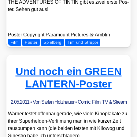
THE ADVENTURES OF TINTIN gibt es zwei ers­te Pos­
ter. Sehen gut aus!
&
Pos­ter Copy­right Para­mount Pic­tures
Amblin
Film
Poster
Spielberg
Tim und Struppi
Und noch ein GREEN
LANTERN-Poster
2.05.2011
• Von
Stefan Holzhauer
•
Comic
,
Film, TV & Stream
War­ner tes­tet offen­bar gera­de, wie vie­le Kino­pla­ka­te zu
ihrer Super­hel­den-Ver­fil­mung man in wie kur­zer Zeit
raus­pum­pen kann (die bei­den letz­ten mit Kilo­wog und
Sine­stro habe ich unter­schla­gen)…