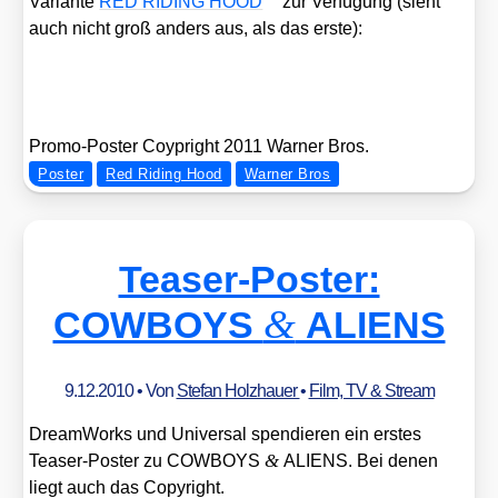
Vari­an­te
RED RIDING HOOD
zur Ver­fü­gung (sieht
auch nicht groß anders aus, als das ers­te):
Pro­mo-Pos­ter Coyp­right 2011 War­ner Bros.
Poster
Red Riding Hood
Warner Bros
Teaser-Poster:
&
COWBOYS
ALIENS
9.12.2010
• Von
Stefan Holzhauer
•
Film, TV & Stream
Dream­Works und Uni­ver­sal spen­die­ren ein ers­tes
&
Teaser-Pos­ter zu COWBOYS
ALIENS. Bei denen
liegt auch das Copy­right.