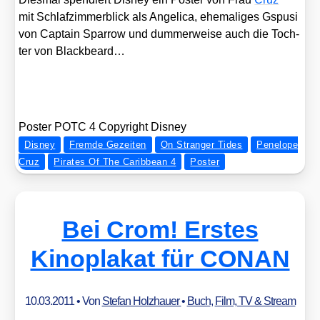
mit Schlaf­zim­mer­blick als Ange­li­ca, ehe­ma­li­ges Gspu­si
von Cap­tain Spar­row und dum­mer­wei­se auch die Toch­
ter von Black­be­ard…
Pos­ter POTC 4 Copy­right Dis­ney
Disney
Fremde Gezeiten
On Stranger Tides
Penelope
Cruz
Pirates Of The Caribbean 4
Poster
Bei Crom! Erstes
Kinoplakat für CONAN
10.03.2011
• Von
Stefan Holzhauer
•
Buch
,
Film, TV & Stream