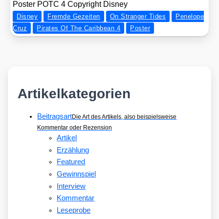
Pos­ter POTC 4 Copy­right Dis­ney
Disney
Fremde Gezeiten
On Stranger Tides
Penelope
Cruz
Pirates Of The Caribbean 4
Poster
Artikelkategorien
Beitragsart
Die Art des Artikels, also beispielsweise
Kommentar oder Rezension
Artikel
Erzählung
Featured
Gewinnspiel
Interview
Kommentar
Leseprobe