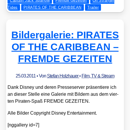
Captain Jack Sparrow
Fremde Gezeiten
On Stranger
Tides
PIRATES OF THE CARIBBEAN
Trailer
Bildergalerie: PIRATES
OF THE CARIBBEAN –
FREMDE GEZEITEN
25.03.2011
• Von
Stefan Holzhauer
•
Film, TV & Stream
Dank Dis­ney und deren Pres­se­ser­ver prä­sen­tie­re ich
an die­ser Stel­le eine Gale­rie mit Bil­dern aus dem vier­
ten Pira­ten-Spaß FREMDE GEZEITEN.
Alle Bil­der Copy­right Dis­ney Enter­tain­ment.
[nggal­lery id=7]