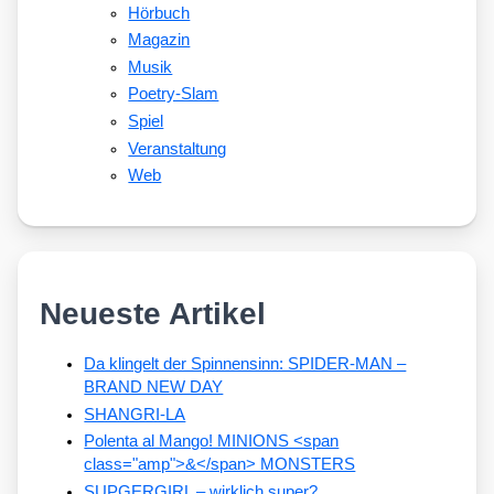
Hörbuch
Magazin
Musik
Poetry-Slam
Spiel
Veranstaltung
Web
Neueste Artikel
Da klingelt der Spinnensinn: SPIDER-MAN –
BRAND NEW DAY
SHANGRI-LA
Polenta al Mango! MINIONS <span
class="amp">&</span> MONSTERS
SUPGERGIRL – wirklich super?