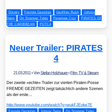
Disney
Fremde Gezeiten
Geoffrey Rush
Johnny
Depp
On Stranger Tides
Penelope Cruz
PIRATES OF
THE CARIBBEAN
POTC4
Neuer Trailer: PIRATES
4
21.03.2011
• Von
Stefan Holzhauer
•
Film, TV & Stream
Der zwei­te »ech­te« Trai­ler zur vier­ten Pira­ten-Pos­se
FREMDE GEZEITEN zeigt tat­säch­lich ande­re Sze­nen
als der ers­te…
http://​www​.you​tube​.com/​w​a​t​c​h​?​v​=​w​u​k​F​J​E​v​k​e7E
Fremde Gezeiten
Johnny Depp
On Stranger Tides