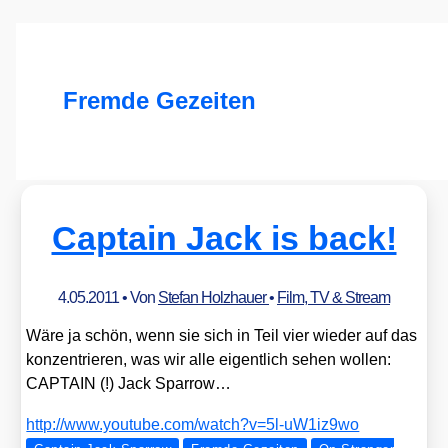
Fremde Gezeiten
Captain Jack is back!
4.05.2011
• Von
Stefan Holzhauer
•
Film, TV & Stream
Wäre ja schön, wenn sie sich in Teil vier wie­der auf das
kon­zen­trie­ren, was wir alle eigent­lich sehen wol­len:
CAPTAIN (!) Jack Spar­row…
http://​www​.you​tube​.com/​w​a​t​c​h​?​v​=​5​l​-​u​W​1​i​z​9wo