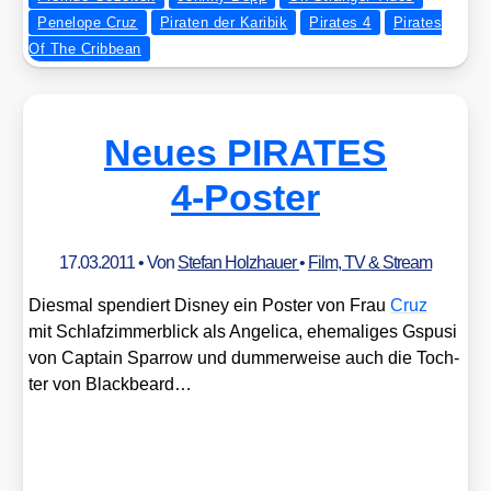
Penelope Cruz
Piraten der Karibik
Pirates 4
Pirates
Of The Cribbean
Neues PIRATES
4‑Poster
17.03.2011
• Von
Stefan Holzhauer
•
Film, TV & Stream
Dies­mal spen­diert Dis­ney ein Pos­ter von Frau
Cruz
mit Schlaf­zim­mer­blick als Ange­li­ca, ehe­ma­li­ges Gspu­si
von Cap­tain Spar­row und dum­mer­wei­se auch die Toch­
ter von Black­be­ard…