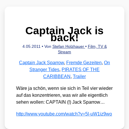
Captain Jack is
back!
4.05.2011
• Von
Stefan Holzhauer
•
Film, TV &
Stream
Captain Jack Sparrow
,
Fremde Gezeiten
,
On
Stranger Tides
,
PIRATES OF THE
CARIBBEAN
,
Trailer
Wäre ja schön, wenn sie sich in Teil vier wie­der
auf das kon­zen­trie­ren, was wir alle eigent­lich
sehen wol­len: CAPTAIN (!) Jack Spar­row…
http://​www​.you​tube​.com/​w​a​t​c​h​?​v​=​5​l​-​u​W​1​i​z​9wo