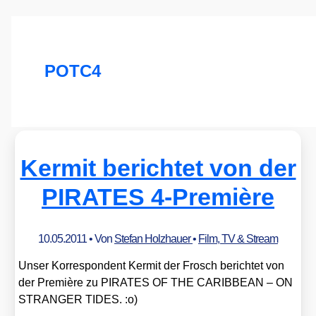
POTC4
Kermit berichtet von der
PIRATES 4‑Première
10.05.2011
• Von
Stefan Holzhauer
•
Film, TV & Stream
Unser Kor­re­spon­dent Ker­mit der Frosch berich­tet von
der Pre­miè­re zu PIRATES OF THE CARIBBEAN – ON
STRANGER TIDES. :o)