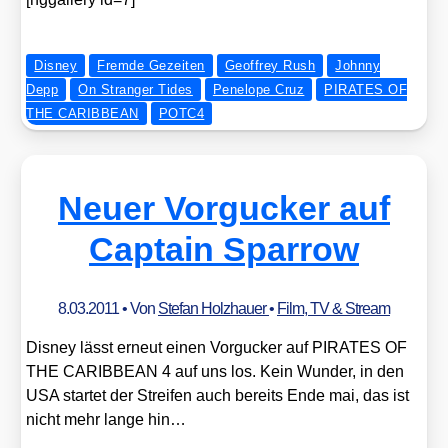
Disney
Fremde Gezeiten
Geoffrey Rush
Johnny
Depp
On Stranger Tides
Penelope Cruz
PIRATES OF
THE CARIBBEAN
POTC4
Neuer Vorgucker auf
Captain Sparrow
8.03.2011
• Von
Stefan Holzhauer
•
Film, TV & Stream
Dis­ney lässt erneut einen Vor­gu­cker auf PIRATES OF
THE CARIBBEAN 4 auf uns los. Kein Wun­der, in den
USA star­tet der Strei­fen auch bereits Ende mai, das ist
nicht mehr lan­ge hin…