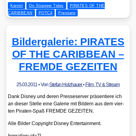
Kermit
On Stranger Tides
PIRATES OF THE
CARIBBEAN
POTC4
Premiere
Bildergalerie: PIRATES
OF THE CARIBBEAN –
FREMDE GEZEITEN
25.03.2011
• Von
Stefan Holzhauer
•
Film, TV & Stream
Dank Dis­ney und deren Pres­se­ser­ver prä­sen­tie­re ich
an die­ser Stel­le eine Gale­rie mit Bil­dern aus dem vier­
ten Pira­ten-Spaß FREMDE GEZEITEN.
Alle Bil­der Copy­right Dis­ney Enter­tain­ment.
[nggal­lery id=7]