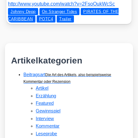
http://​www​.you​tube​.com/​w​a​t​c​h​?​v​=​2​F​s​o​O​u​k​W​cSc
Johnny Depp
On Stranger Tides
PIRATES OF THE
CARIBBEAN
POTC4
Trailer
Artikelkategorien
Beitragsart
Die Art des Artikels, also beispielsweise
Kommentar oder Rezension
Artikel
Erzählung
Featured
Gewinnspiel
Interview
Kommentar
Leseprobe