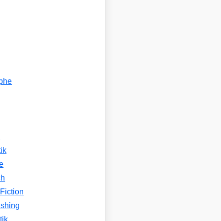
ophe
n
ik
e
ch
Fiction
ishing
tik