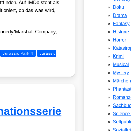
tt­fin­den. Auf IMDb steht als
Doku
­tio­niert, ob das was wird,
Drama
Fantasy
Kennedy/​Marshall Com­pa­ny,
Historie
Horror
Katastr
Jurassic Park 4
Jurassic
Krimi
Musical
Mystery
Märche
Phantast
Romanz
Sachbu
ationsserie
Science 
Selfpubl
Sozialkri