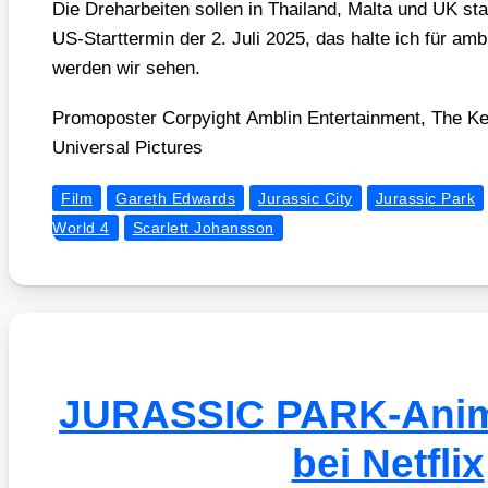
Die Dreh­ar­bei­ten sol­len in Thai­land, Mal­ta und UK sta
US-Start­ter­min der 2. Juli 2025, das hal­te ich für ambi
wer­den wir sehen.
Pro­mo­pos­ter Cor­py­ight Amblin Enter­tain­ment, The 
Uni­ver­sal Pic­tures
Film
Gareth Edwards
Jurassic City
Jurassic Park
World 4
Scarlett Johansson
JURASSIC PARK-Anim
bei Netflix