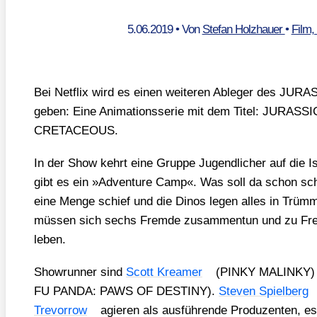
5.06.2019
• Von
Stefan Holzhauer
•
Film,
Bei Net­flix wird es einen wei­te­ren Able­ger des JUR
geben: Eine Ani­ma­ti­ons­se­rie mit dem Titel: JUR
CRETACEOUS.
In der Show kehrt eine Grup­pe Jugend­li­cher auf die I
gibt es ein »Adven­ture Camp«. Was soll da schon sch
eine Men­ge schief und die Dinos legen alles in Trüm­mer
müs­sen sich sechs Frem­de zusam­men­tun und zu Fre
le­ben.
Show­run­ner sind
Scott Krea­mer
(PINKY MALINKY)
FU PANDA: PAWS OF DESTINY).
Ste­ven Spiel­berg
Tre­vor­row
agie­ren als aus­füh­ren­de Pro­du­zen­ten, e