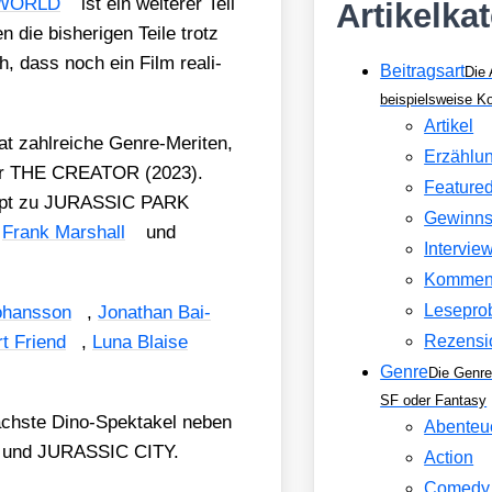
 WORLD
ist ein wei­te­rer Teil
Artikelka
die bis­he­ri­gen Tei­le trotz
h, dass noch ein Film rea­li­
Beitragsart
Die 
beispielsweise 
Artikel
at zahl­rei­che Gen­re-Meri­ten,
Erzählu
er THE CREATOR (2023).
Feature
ript zu JURASSIC PARK
Gewinns
,
Frank Mar­shall
und
Intervie
Kommen
Lesepro
Johans­son
,
Jona­than Bai­
t Fri­end
,
Luna Blai­se
Rezensi
Genre
Die Genre
SF oder Fantasy
s nächs­te Dino-Spek­ta­kel neben
Abenteu
und JURASSIC CITY.
Action
Comedy