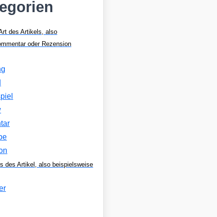
tegorien
Art des Artikels, also
Kommentar oder Rezension
ng
d
piel
w
tar
be
on
s des Artikel, also beispielsweise
er