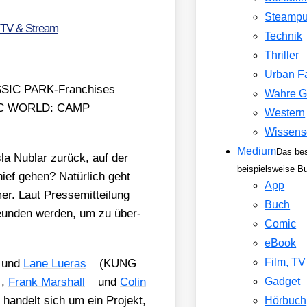
Steamp
 TV & Stream
Technik
Thriller
Urban F
ASSIC PARK-Fran­chi­ses
Wahre G
ASSIC WORLD: CAMP
Western
Wissens
Medium
Das be
sla Nublar zurück, auf der
beispielsweise B
ief gehen? Natür­lich geht
App
. Laut Pres­se­mit­tei­lung
Buch
un­den wer­den, um zu über­
Comic
eBook
Film, T
 und
Lane Lue­r­as
(KUNG
,
Frank Mar­shall
und
Colin
Gadget
s han­delt sich um ein Pro­jekt,
Hörbuch