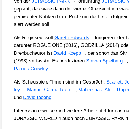
Von der
JURASSIC PARK
-Fort­füh­rung
JURASSIC
geplant, das wäre dann der vier­te. Offen­sicht­lich waren 
gemisch­ter Kri­ti­ken beim Publi­kum doch so erfolg­reic
siert wer­den soll.
Als Regis­seur soll
Gareth Edwards
fun­gie­ren, der h
dar­un­ter ROGUE ONE (2016), GODZILLA (2014) od
Dreh­buch­au­tor ist
David Koepp
, der schon das Sk
(1993) ver­fass­te. Es pro­du­zie­ren
Ste­ven Spiel­berg
Patrick Crow­ley
.
Als Schauspieler°Innen sind im Gespräch:
Scar­lett 
ley
,
Manu­el Gar­cia-Rul­fo
,
Mahers­ha­la Ali
,
Ruper
und
David Iaco­no
.
Inter­es­san­ter­wei­se sind wei­te­re Arbeits­ti­tel für da
JURASSIC WORLD 4 auch noch JURASSIC PARK 4 