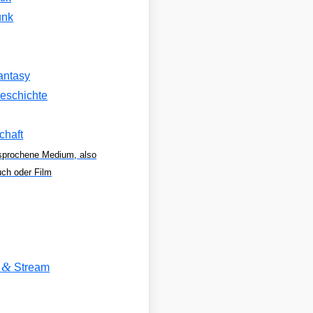
unk
antasy
eschichte
chaft
sprochene Medium, also
uch oder Film
&
V
Stream