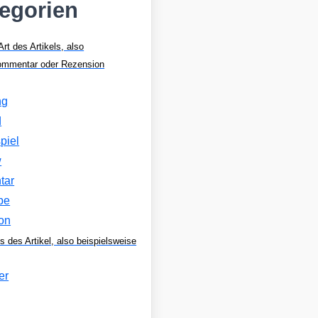
tegorien
Art des Artikels, also
Kommentar oder Rezension
ng
d
piel
w
tar
be
on
s des Artikel, also beispielsweise
er