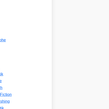
ophe
n
ik
e
ch
Fiction
ishing
tik