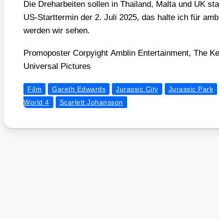
Die Dreh­ar­bei­ten sol­len in Thai­land, Mal­ta und UK sta
US-Start­ter­min der 2. Juli 2025, das hal­te ich für ambi
wer­den wir sehen.
Pro­mo­pos­ter Cor­py­ight Amblin Enter­tain­ment, The 
Uni­ver­sal Pic­tures
Film
Gareth Edwards
Jurassic City
Jurassic Park
World 4
Scarlett Johansson