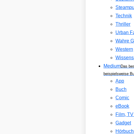
Steamp
Technik
Thriller
Urban F
Wahre G
Western
Wissens
Medium
Das be
beispielsweise B
App
Buch
Comic
eBook
Film, T
Gadget
Hörbuch