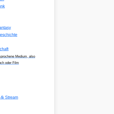
unk
antasy
eschichte
chaft
sprochene Medium, also
uch oder Film
&
V
Stream