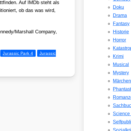
tt­fin­den. Auf IMDb steht als
Doku
­tio­niert, ob das was wird,
Drama
Fantasy
Kennedy/​Marshall Com­pa­ny,
Historie
Horror
Katastr
Jurassic Park 4
Jurassic
Krimi
Musical
Mystery
Märche
Phantast
Romanz
Sachbu
Science 
Selfpubl
Sozialkri