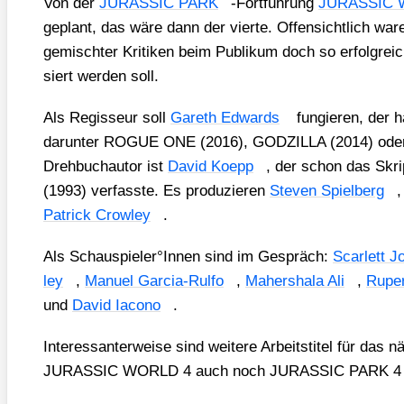
Von der
JURASSIC PARK
-Fort­füh­rung
JURASSIC
geplant, das wäre dann der vier­te. Offen­sicht­lich waren 
gemisch­ter Kri­ti­ken beim Publi­kum doch so erfolg­reic
siert wer­den soll.
Als Regis­seur soll
Gareth Edwards
fun­gie­ren, der h
dar­un­ter ROGUE ONE (2016), GODZILLA (2014) od
Dreh­buch­au­tor ist
David Koepp
, der schon das Sk
(1993) ver­fass­te. Es pro­du­zie­ren
Ste­ven Spiel­berg
Patrick Crow­ley
.
Als Schauspieler°Innen sind im Gespräch:
Scar­lett 
ley
,
Manu­el Gar­cia-Rul­fo
,
Mahers­ha­la Ali
,
Ruper
und
David Iaco­no
.
Inter­es­san­ter­wei­se sind wei­te­re Arbeits­ti­tel für da
JURASSIC WORLD 4 auch noch JURASSIC PARK 4 