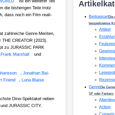
 WORLD
ist ein wei­te­rer Teil
Artikelka
die bis­he­ri­gen Tei­le trotz
h, dass noch ein Film rea­li­
Beitragsart
Die 
beispielsweise 
Artikel
at zahl­rei­che Gen­re-Meri­ten,
Erzählu
er THE CREATOR (2023).
Feature
ript zu JURASSIC PARK
Gewinns
,
Frank Mar­shall
und
Intervie
Kommen
Lesepro
Johans­son
,
Jona­than Bai­
t Fri­end
,
Luna Blai­se
Rezensi
Genre
Die Genre
SF oder Fantasy
s nächs­te Dino-Spek­ta­kel neben
Abenteu
und JURASSIC CITY.
Action
Comedy