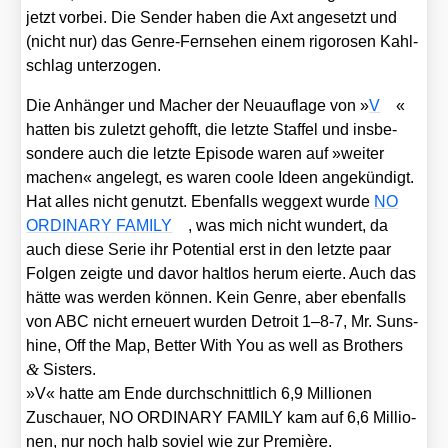
jetzt vor­bei. Die Sen­der haben die Axt ange­setzt und
(nicht nur) das Gen­re-Fern­se­hen einem rigo­ro­sen Kahl­
schlag unter­zo­gen.
Die Anhän­ger und Macher der Neu­auf­la­ge von »
V
«
hat­ten bis zuletzt gehofft, die letz­te Staf­fel und ins­be­
son­de­re auch die letz­te Epi­so­de waren auf »wei­ter
machen« ange­legt, es waren coo­le Ideen ange­kün­digt.
Hat alles nicht genutzt. Eben­falls weg­g­ext wur­de
NO
ORDINARY FAMILY
, was mich nicht wun­dert, da
auch die­se Serie ihr Poten­ti­al erst in den letz­te paar
Fol­gen zeig­te und davor halt­los her­um eier­te. Auch das
hät­te was wer­den kön­nen. Kein Gen­re, aber eben­falls
von ABC nicht erneu­ert wur­den
Detroit 1–8‑7
,
Mr. Suns­
hi­ne
,
Off the Map
,
Bet­ter With You
as well as
Brot­hers
&
Sis­ters.
»V« hat­te am Ende durch­schnitt­lich 6,9 Mil­lio­nen
Zuschau­er, NO ORDINARY FAMILY kam auf 6,6 Mil­lio­
nen, nur noch halb soviel wie zur Pre­miè­re.