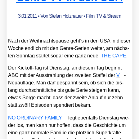
3.01.2011
• Von
Stefan Holzhauer
•
Film, TV & Stream
Nach der Weih­nachts­pau­se geht’s in den USA in die­ser
Woche end­lich mit den Gen­re-Seri­en wei­ter, am nächs­
ten Sonn­tag star­tet sogar eine ganz neue:
THE CAPE
.
Der Kick­off-Tag ist Diens­tag, an die­sem Tag beginnt
ABC mit der Aus­strah­lung der zwei­ten Staf­fel der
V
-
Neu­auf­la­ge. Man darf gespannt sein, ob sich die bis­
lang durch­schnitt­li­che bis gute Serie stei­gern kann,
etwas Sor­ge macht, dass der zwei­te Anlauf nur zehn
statt zwölf Epi­so­den spen­diert bekam.
NO ORDINARY FAMILY
legt eben­falls Diens­tag wie­
der los, man kann nur hof­fen, dass die Geschich­te um
eine ganz nor­ma­le Fami­lie die plötz­lich Super­kräf­te