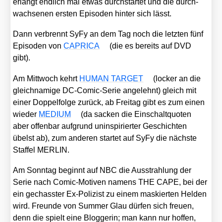
erlangt end­lich mal etwas durch­star­tet und die durch­
wach­se­nen ers­ten Epi­so­den hin­ter sich lässt.
Dann ver­brennt SyFy an dem Tag noch die letz­ten fünf
Epi­so­den von
CAPRICA
(die es bereits auf DVD
gibt).
Am Mitt­woch kehrt
HUMAN TARGET
(locker an die
gleich­na­mi­ge DC-Comic-Serie ange­lehnt) gleich mit
einer Dop­pel­fol­ge zurück, ab Frei­tag gibt es zum einen
wie­der
MEDIUM
(da sacken die Ein­schalt­quo­ten
aber offen­bar auf­grund unin­spi­rier­ter Geschich­ten
übelst ab), zum ande­ren star­tet auf SyFy die nächs­te
Staf­fel MERLIN.
Am Sonn­tag beginnt auf NBC die Aus­strah­lung der
Serie nach Comic-Moti­ven namens THE CAPE, bei der
ein gechass­ter Ex-Poli­zist zu einem mas­kier­ten Hel­den
wird. Freun­de von Sum­mer Glau dür­fen sich freu­en,
denn die spielt eine Blog­ge­rin; man kann nur hof­fen,