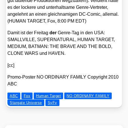
gut lau­fen­de Pro­duk­tio­nen weg­zu­a­xen!). Ver­dient hät­te
es der locke­re und unter­halt­sa­me Gen­re-Ver­tre­ter,
ange­lehnt an einen gleich­na­mi­gen DC-Comic, alle­mal.
(HUMAN TARGET, Fox, 8:00 PM EDT)
Damit ist der Frei­tag
der
Gen­re-Tag in den USA:
SMALLVILLE, SUPERNATURAL, HUMAN TARGET,
MEDIUM, BATMAN: THE BRAVE AND THE BOLD,
CLONE WARS und HAVEN.
[cc]
Pro­mo-Pos­ter NO ORDINARY FAMILY Copy­right 2010
ABC
ABC
Fox
Human Target
NO ORDINARY FAMILY
Stargate Universe
SyFy