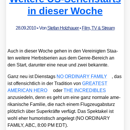
in dieser Woche
28.09.2010
• Von
Stefan Holzhauer
•
Film, TV & Stream
Auch in die­ser Woche gehen in den Ver­ei­nig­ten Staa­
ten wei­te­re Herbst­se­ri­en aus dem Gen­re-Bereich an
den Start, dar­un­ter eine neue und zwei bekann­te.
Ganz neu ist Diens­tags
NO ORDINARY FAMILY
, das
ist offen­sicht­lich in der Tra­di­ti­on von
GREATEST
AMERICAN HERO
oder
THE INCREDIBLES
anzu­sie­deln, denn es geht um eine ganz nor­ma­le ame­
ri­ka­ni­sche Fami­lie, die nach einem Flug­zeug­ab­sturz
plötz­lich über Super­kräf­te ver­fügt. Das Spek­ta­kel ist
wohl eher humo­ris­tisch ange­legt (NO ORDINARY
FAMILY, ABC, 8:00 PM EDT).