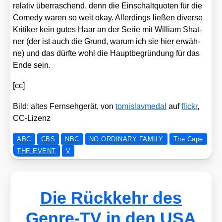
rela­tiv über­ra­schend, denn die Ein­schalt­quo­ten für die
Come­dy waren so weit okay. Aller­dings lie­ßen diver­se
Kri­ti­ker kein gutes Haar an der Serie mit Wil­liam Shat­
ner (der ist auch die Grund, war­um ich sie hier erwäh­
ne) und das dürf­te wohl die Haupt­be­grün­dung für das
Ende sein.
[cc]
Bild: altes Fern­seh­ge­rät, von
tomis­lav­me­dal
auf
flickr
,
CC-Lizenz
ABC
CBS
NBC
NO ORDINARY FAMILY
The Cape
THE EVENT
V
Die Rückkehr des
Genre-TV in den USA