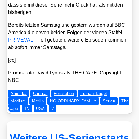
dass sie mit die­ser Serie mehr Glück hat, als mit den
bis­he­ri­gen.
Bereits letz­ten Sams­tag und ges­tern wur­den auf BBC
Ame­ri­ca die ers­ten bei­den Fol­gen der vier­ten Staf­fel
PRIMEVAL
feil gebo­ten, wei­te­re Epi­so­den kom­men
ab sofort immer Sams­tags.
[cc]
Pro­mo-Foto David Lyons als THE CAPE, Copy­right
NBC
Amerika
Caprica
Fernsehen
Human Target
Medium
Merlin
NO ORDINARY FAMILY
Serien
The
Cape
TV
USA
V
Weitere US-Serienstarts