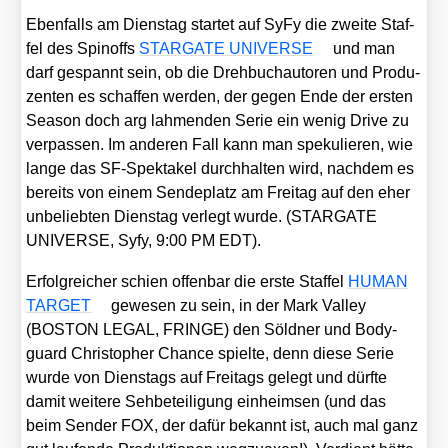
Eben­falls am Diens­tag star­tet auf SyFy die zwei­te Staf­
fel des Spin­offs
STARGATE UNIVERSE
und man
darf gespannt sein, ob die Dreh­buch­au­to­ren und Pro­du­
zen­ten es schaf­fen wer­den, der gegen Ende der ers­ten
Sea­son doch arg lah­men­den Serie ein wenig Dri­ve zu
ver­pas­sen. Im ande­ren Fall kann man spe­ku­lie­ren, wie
lan­ge das SF-Spek­ta­kel durch­hal­ten wird, nach­dem es
bereits von einem Sen­de­platz am Frei­tag auf den eher
unbe­lieb­ten Diens­tag ver­legt wur­de. (STARGATE
UNIVERSE, Syfy, 9:00 PM EDT).
Erfolg­rei­cher schien offen­bar die ers­te Staf­fel
HUMAN
TARGET
gewe­sen zu sein, in der Mark Val­ley
(BOSTON LEGAL, FRINGE) den Söld­ner und Body­
guard Chris­to­pher Chan­ce spiel­te, denn die­se Serie
wur­de von Diens­tags auf Frei­tags gelegt und dürf­te
damit wei­te­re Seh­be­tei­li­gung ein­heim­sen (und das
beim Sen­der FOX, der dafür bekannt ist, auch mal ganz