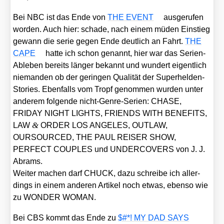
Bei NBC ist das Ende von
THE EVENT
aus­ge­ru­fen
wor­den. Auch hier: scha­de, nach einem müden Ein­stieg
gewann die serie gegen Ende deut­lich an Fahrt.
THE
CAPE
hat­te ich schon genannt, hier war das Seri­en-
Able­ben bereits län­ger bekannt und wun­dert eigent­lich
nie­man­den ob der gerin­gen Qua­li­tät der Super­hel­den-
Sto­ries. Eben­falls vom Tropf genom­men wur­den unter
ande­rem fol­gen­de nicht-Gen­re-Seri­en: CHASE,
FRIDAY NIGHT LIGHTS, FRIENDS WITH BENEFITS,
&
LAW
ORDER LOS ANGELES, OUTLAW,
OURSOURCED, THE PAUL REISER SHOW,
PERFECT COUPLES und UNDERCOVERS von J. J.
Abrams.
Wei­ter machen darf CHUCK, dazu schrei­be ich aller­
dings in einem ande­ren Arti­kel noch etwas, eben­so wie
zu WONDER WOMAN.
Bei CBS kommt das Ende zu
$#*! MY DAD SAYS