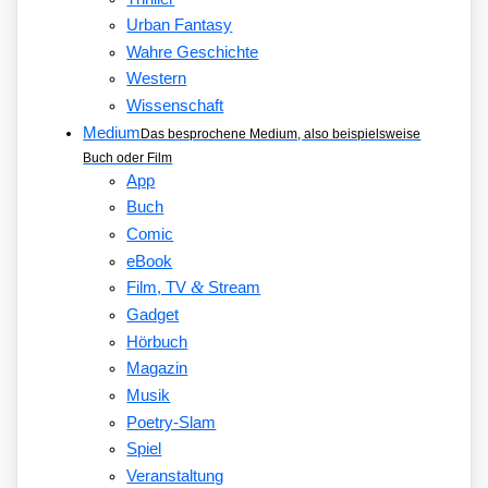
Urban Fantasy
Wahre Geschichte
Western
Wissenschaft
Medium
Das besprochene Medium, also beispielsweise
Buch oder Film
App
Buch
Comic
eBook
&
Film, TV
Stream
Gadget
Hörbuch
Magazin
Musik
Poetry-Slam
Spiel
Veranstaltung