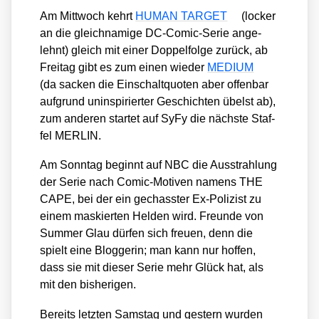
Am Mitt­woch kehrt
HUMAN TARGET
(locker
an die gleich­na­mi­ge DC-Comic-Serie ange­
lehnt) gleich mit einer Dop­pel­fol­ge zurück, ab
Frei­tag gibt es zum einen wie­der
MEDIUM
(da sacken die Ein­schalt­quo­ten aber offen­bar
auf­grund unin­spi­rier­ter Geschich­ten übelst ab),
zum ande­ren star­tet auf SyFy die nächs­te Staf­
fel MERLIN.
Am Sonn­tag beginnt auf NBC die Aus­strah­lung
der Serie nach Comic-Moti­ven namens THE
CAPE, bei der ein gechass­ter Ex-Poli­zist zu
einem mas­kier­ten Hel­den wird. Freun­de von
Sum­mer Glau dür­fen sich freu­en, denn die
spielt eine Blog­ge­rin; man kann nur hof­fen,
dass sie mit die­ser Serie mehr Glück hat, als
mit den bis­he­ri­gen.
Bereits letz­ten Sams­tag und ges­tern wur­den