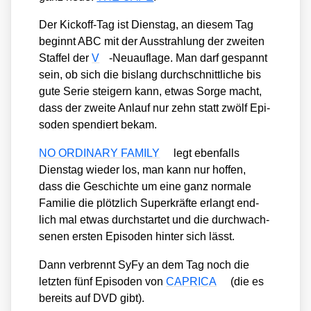
Der Kick­off-Tag ist Diens­tag, an die­sem Tag
beginnt ABC mit der Aus­strah­lung der zwei­ten
Staf­fel der
V
-Neu­auf­la­ge. Man darf gespannt
sein, ob sich die bis­lang durch­schnitt­li­che bis
gute Serie stei­gern kann, etwas Sor­ge macht,
dass der zwei­te Anlauf nur zehn statt zwölf Epi­
so­den spen­diert bekam.
NO ORDINARY FAMILY
legt eben­falls
Diens­tag wie­der los, man kann nur hof­fen,
dass die Geschich­te um eine ganz nor­ma­le
Fami­lie die plötz­lich Super­kräf­te erlangt end­
lich mal etwas durch­star­tet und die durch­wach­
se­nen ers­ten Epi­so­den hin­ter sich lässt.
Dann ver­brennt SyFy an dem Tag noch die
letz­ten fünf Epi­so­den von
CAPRICA
(die es
bereits auf DVD gibt).