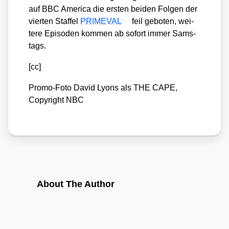
auf BBC Ame­ri­ca die ers­ten bei­den Fol­gen der
vier­ten Staf­fel
PRIMEVAL
feil gebo­ten, wei­
te­re Epi­so­den kom­men ab sofort immer Sams­
tags.
[cc]
Pro­mo-Foto David Lyons als THE CAPE,
Copy­right NBC
About The Author