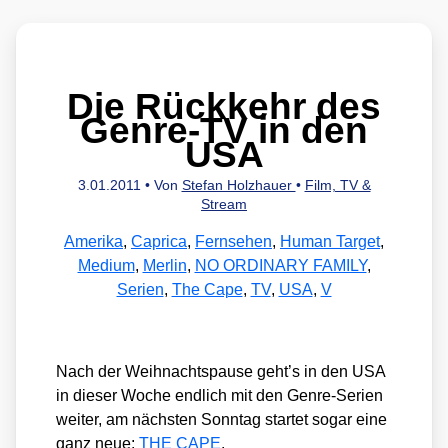
Die Rückkehr des
Genre-TV in den
USA
3.01.2011
• Von
Stefan Holzhauer
•
Film, TV &
Stream
Amerika
,
Caprica
,
Fernsehen
,
Human Target
,
Medium
,
Merlin
,
NO ORDINARY FAMILY
,
Serien
,
The Cape
,
TV
,
USA
,
V
Nach der Weih­nachts­pau­se geht’s in den USA
in die­ser Woche end­lich mit den Gen­re-Seri­en
wei­ter, am nächs­ten Sonn­tag star­tet sogar eine
ganz neue:
THE CAPE
.