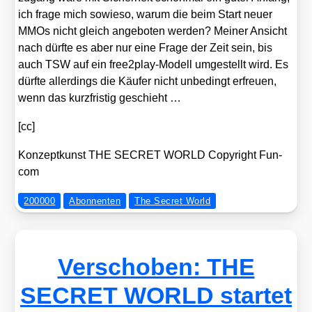
ich fra­ge mich sowie­so, war­um die beim Start neu­er
MMOs nicht gleich ange­bo­ten wer­den? Mei­ner Ansicht
nach dürf­te es aber nur eine Fra­ge der Zeit sein, bis
auch TSW auf ein free2­play-Modell umge­stellt wird. Es
dürf­te aller­dings die Käu­fer nicht unbe­dingt erfreu­en,
wenn das kurz­fris­tig geschieht …
[cc]
Kon­zept­kunst THE SECRET WORLD Copy­right Fun­
com
200000
Abonnenten
The Secret World
Verschoben: THE
SECRET WORLD startet