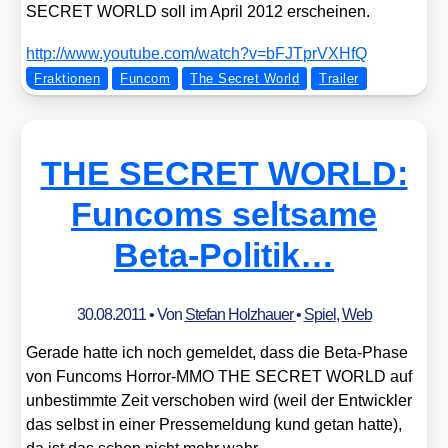
SECRET WORLD soll im April 2012 erschei­nen.
http://​www​.you​tube​.com/​w​a​t​c​h​?​v​=​b​F​J​T​p​r​V​X​HfQ
Fraktionen
Funcom
The Secret World
Trailer
THE SECRET WORLD:
Funcoms seltsame
Beta-Politik…
30.08.2011
• Von
Stefan Holzhauer
•
Spiel
,
Web
Gera­de hat­te ich noch gemel­det, dass die Beta-Pha­se
von Fun­coms Hor­ror-MMO THE SECRET WORLD auf
unbe­stimm­te Zeit ver­scho­ben wird (weil der Ent­wick­ler
das selbst in einer Pres­se­mel­dung kund getan hat­te),