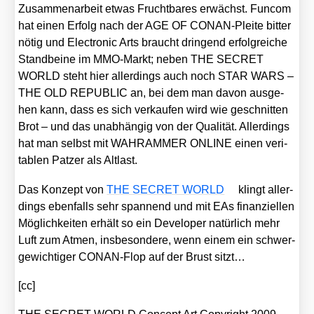
Zusam­men­ar­beit etwas Frucht­ba­res erwächst. Fun­com
hat einen Erfolg nach der AGE OF CONAN-Plei­te bit­ter
nötig und Elec­tro­nic Arts braucht drin­gend erfolg­rei­che
Stand­bei­ne im MMO-Markt; neben THE SECRET
WORLD steht hier aller­dings auch noch STAR WARS –
THE OLD REPUBLIC an, bei dem man davon aus­ge­
hen kann, dass es sich ver­kau­fen wird wie geschnit­ten
Brot – und das unab­hän­gig von der Qua­li­tät. Aller­dings
hat man selbst mit WAHRAMMER ONLINE einen veri­
ta­blen Pat­zer als Alt­last.
Das Kon­zept von
THE SECRET WORLD
klingt aller­
dings eben­falls sehr span­nend und mit EAs finan­zi­el­len
Mög­lich­kei­ten erhält so ein Deve­lo­per natür­lich mehr
Luft zum Atmen, ins­be­son­de­re, wenn einem ein schwer­
ge­wich­ti­ger CONAN-Flop auf der Brust sitzt…
[cc]