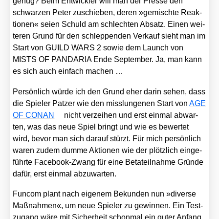
genug? Beim Ent­wick­ler will man der Pres­se den
schwar­zen Peter zuschie­ben, deren »gemisch­te Reak­
tio­nen« sei­en Schuld am schlech­ten Absatz. Einen wei­
te­ren Grund für den schlep­pen­den Ver­kauf sieht man im
Start von GUILD WARS 2 sowie dem Launch von
MISTS OF PANDARIA Ende Sep­tem­ber. Ja, man kann
es sich auch ein­fach machen …
Per­sön­lich wür­de ich den Grund eher dar­in sehen, dass
die Spie­ler Pat­zer wie den miss­lun­ge­nen Start von
AGE
OF CONAN
nicht ver­zei­hen und erst ein­mal abwar­
ten, was das neue Spiel bringt und wie es bewer­tet
wird, bevor man sich dar­auf stürzt. Für mich per­sön­lich
waren zudem dum­me Aktio­nen wie der plötz­lich ein­ge­
führ­te Face­book-Zwang für eine Beta­teil­nah­me Grün­de
dafür, erst ein­mal abzu­war­ten.
Fun­com plant nach eige­nem Bekun­den nun »diver­se
Maß­nah­men«, um neue Spie­ler zu gewin­nen. Ein Test­
zu­gang wäre mit Sicher­heit schon­mal ein guter Anfang,