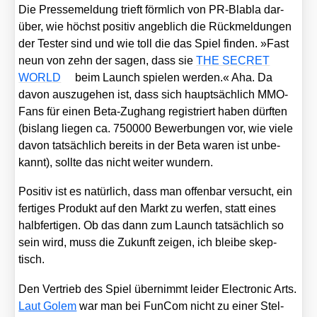
Die Pres­se­mel­dung trieft förm­lich von PR-Bla­bla dar­
über, wie höchst posi­tiv angeb­lich die Rück­mel­dun­gen
der Tes­ter sind und wie toll die das Spiel fin­den. »Fast
neun von zehn der sagen, dass sie
THE SECRET
WORLD
beim Launch spie­len wer­den.« Aha. Da
davon aus­zu­ge­hen ist, dass sich haupt­säch­lich MMO-
Fans für einen Beta-Zug­hang regis­triert haben dürf­ten
(bis­lang lie­gen ca. 750000 Bewer­bun­gen vor, wie vie­le
davon tat­säch­lich bereits in der Beta waren ist unbe­
kannt), soll­te das nicht wei­ter wun­dern.
Posi­tiv ist es natür­lich, dass man offen­bar ver­sucht, ein
fer­ti­ges Pro­dukt auf den Markt zu wer­fen, statt eines
halb­fer­ti­gen. Ob das dann zum Launch tat­säch­lich so
sein wird, muss die Zukunft zei­gen, ich blei­be skep­
tisch.
Den Ver­trieb des Spiel über­nimmt lei­der Elec­tro­nic Arts.
Laut Golem
war man bei Fun­Com nicht zu einer Stel­