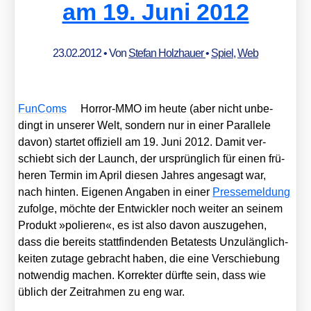
am 19. Juni 2012
23.02.2012
• Von
Stefan Holzhauer
•
Spiel
,
Web
Fun­Coms
Hor­ror-MMO im heu­te (aber nicht unbe­
dingt in unse­rer Welt, son­dern nur in einer Par­al­le­le
davon) star­tet offi­zi­ell am 19. Juni 2012. Damit ver­
schiebt sich der Launch, der ursprüng­lich für einen frü­
he­ren Ter­min im April die­sen Jah­res ange­sagt war,
nach hin­ten. Eige­nen Anga­ben in einer
Pres­se­mel­dung
zufol­ge, möch­te der Ent­wick­ler noch wei­ter an sei­nem
Pro­dukt »polie­ren«, es ist also davon aus­zu­ge­hen,
dass die bereits statt­fin­den­den Beta­tests Unzu­läng­lich­
kei­ten zuta­ge gebracht haben, die eine Ver­schie­bung
not­wen­dig machen. Kor­rek­ter dürf­te sein, dass wie
üblich der Zeit­rah­men zu eng war.