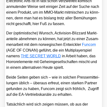
Elec­tro­nic Arts ist in fast schon ver­zwei­felt komisch
anmu­ten­der Wei­se seit eini­ger Zeit auf der Suche nach
einem Pro­dukt, um im MMO-Markt mit­mi­schen zu könn­
nen, denn man hat es bis­lang trotz aller Bemü­hun­gen
nicht geschafft, hier Fuß zu fas­sen.
Der (opti­mis­ti­sche) Wunsch, Acti­vi­si­on-Bliz­zard Markt­
an­tei­le abneh­men zu kön­nen, hat jetzt zu einer Zusam­
men­ar­beit mit dem nor­we­gi­schen Ent­wick­ler
Fun­com
(AGE OF CONAN) geführt, die ein Mul­ti­play­er­spiel
namens
THE SECRET WORLD
in Arbeit haben, das
Hor­ror­ele­men­te mit Geheim­ge­sell­schaf­ten mischt und
in einem alter­na­ti­ven Heu­te spielt.
Bei­de Sei­ten geben sich – wie in sol­chen Pres­se­mit­tei­
lun­gen üblich – über­aus erfreut, einen star­ken Part­ner
gefun­den zu haben, Fun­com zeigt sich fröh­lich, Zugriff
auf die EA-Ver­triebs­ka­nä­le zu erhal­ten.
Tat­säch­lich wird sich zei­gen müs­sen, ob aus der