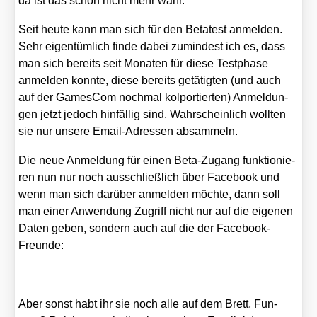
da ist das schon nicht mehr wahr.
Seit heu­te kann man sich für den Beta­test anmel­den.
Sehr eigen­tüm­lich fin­de dabei zumin­dest ich es, dass
man sich bereits seit Mona­ten für die­se Test­pha­se
anmel­den konn­te, die­se bereits getä­tig­ten (und auch
auf der Games­Com noch­mal kol­por­tier­ten) Anmel­dun­
gen jetzt jedoch hin­fäl­lig sind. Wahr­schein­lich woll­ten
sie nur unse­re Email-Adres­sen absam­meln.
Die neue Anmel­dung für einen Beta-Zugang funk­tio­nie­
ren nun nur noch aus­schließ­lich über Face­book und
wenn man sich dar­über anmel­den möch­te, dann soll
man einer Anwen­dung Zugriff nicht nur auf die eige­nen
Daten geben, son­dern auch auf die der Face­book-
Freun­de:
Aber sonst habt ihr sie noch alle auf dem Brett, Fun­