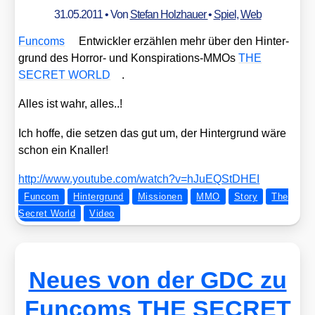
31.05.2011
• Von
Stefan Holzhauer
•
Spiel
,
Web
Fun­coms
Ent­wick­ler erzäh­len mehr über den Hin­ter­
grund des Hor­ror- und Kon­spi­ra­ti­ons-MMOs
THE
SECRET WORLD
.
Alles ist wahr, alles..!
Ich hof­fe, die set­zen das gut um, der Hin­ter­grund wäre
schon ein Knal­ler!
http://​www​.you​tube​.com/​w​a​t​c​h​?​v​=​h​J​u​E​Q​S​t​D​HEI
Funcom
Hintergrund
Missionen
MMO
Story
The
Secret World
Video
Neues von der GDC zu
Funcoms THE SECRET