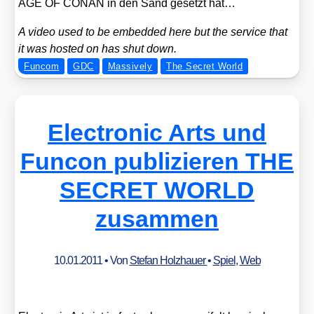
AGE OF CONAN in den Sand gesetzt hat…
A video used to be embedded here but the ser­vice that
it was hos­ted on has shut down.
Funcom
GDC
Massively
The Secret World
Electronic Arts und
Funcon publizieren THE
SECRET WORLD
zusammen
10.01.2011
• Von
Stefan Holzhauer
•
Spiel
,
Web