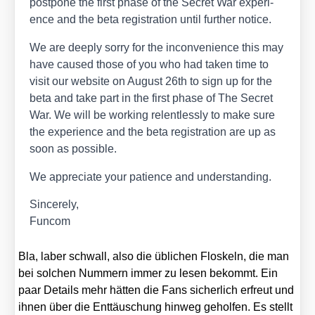
post­po­ne the first pha­se of the Secret War expe­ri­
ence and the beta regis­tra­ti­on until fur­ther noti­ce.
We are deep­ly sor­ry for the incon­ve­ni­ence this may
have cau­sed tho­se of you who had taken time to
visit our web­site on August 26th to sign up for the
beta and take part in the first pha­se of The Secret
War. We will be working relent­less­ly to make sure
the expe­ri­ence and the beta regis­tra­ti­on are up as
soon as pos­si­ble.
We app­re­cia­te your pati­ence and under­stan­ding.
Sin­ce­re­ly,
Fun­com
Bla, laber schwall, also die übli­chen Flos­keln, die man
bei sol­chen Num­mern immer zu lesen bekommt. Ein
paar Details mehr hät­ten die Fans sicher­lich erfreut und
ihnen über die Ent­täu­schung hin­weg gehol­fen. Es stellt