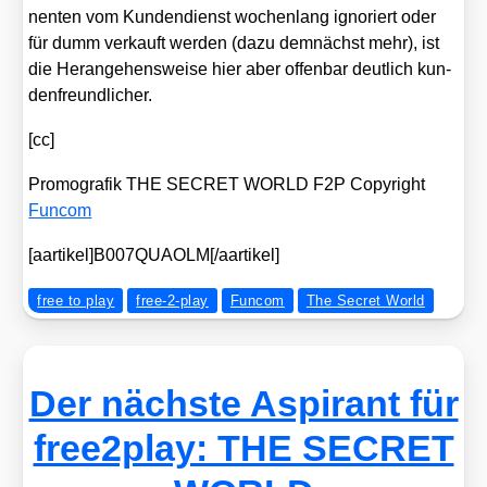
nen­ten vom Kun­den­dienst wochen­lang igno­riert oder
für dumm ver­kauft wer­den (dazu dem­nächst mehr), ist
die Her­an­ge­hens­wei­se hier aber offen­bar deut­lich kun­
den­freund­li­cher.
[cc]
Pro­mo­gra­fik THE SECRET WORLD F2P Copy­right
Fun­com
[aartikel]B007QUAOLM[/aartikel]
free to play
free-2-play
Funcom
The Secret World
Der nächste Aspirant für
free2play: THE SECRET