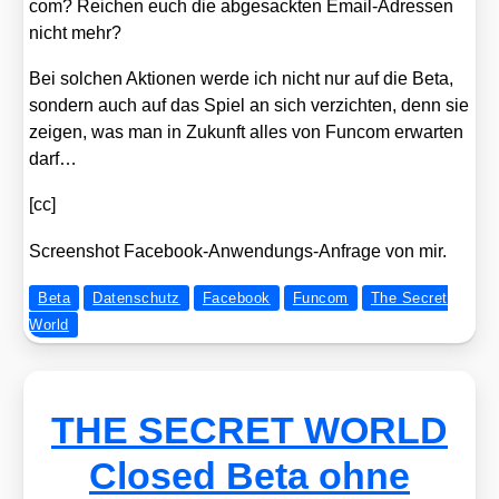
com? Rei­chen euch die abge­sack­ten Email-Adres­sen
nicht mehr?
Bei sol­chen Aktio­nen wer­de ich nicht nur auf die Beta,
son­dern auch auf das Spiel an sich ver­zich­ten, denn sie
zei­gen, was man in Zukunft alles von Fun­com erwar­ten
darf…
[cc]
Screen­shot Face­book-Anwen­dungs-Anfra­ge von mir.
Beta
Datenschutz
Facebook
Funcom
The Secret
World
THE SECRET WORLD
Closed Beta ohne