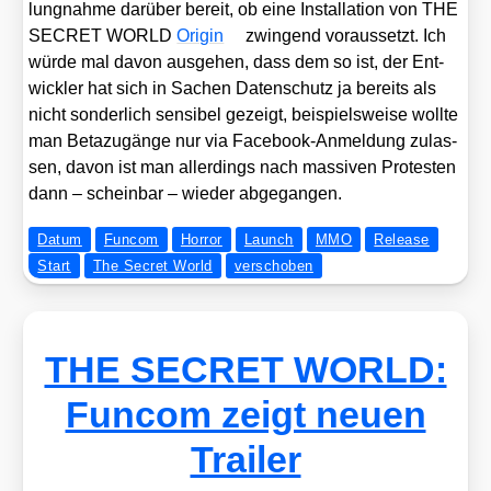
lung­nah­me dar­über bereit, ob eine Instal­la­ti­on von THE
SECRET WORLD
Ori­gin
zwin­gend vor­aus­setzt. Ich
wür­de mal davon aus­ge­hen, dass dem so ist, der Ent­
wick­ler hat sich in Sachen Daten­schutz ja bereits als
nicht son­der­lich sen­si­bel gezeigt, bei­spiels­wei­se woll­te
man Beta­zu­gän­ge nur via Face­book-Anmel­dung zulas­
sen, davon ist man aller­dings nach mas­si­ven Pro­tes­ten
dann – schein­bar – wie­der abge­gan­gen.
Datum
Funcom
Horror
Launch
MMO
Release
Start
The Secret World
verschoben
THE SECRET WORLD:
Funcom zeigt neuen
Trailer