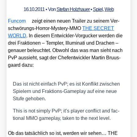
16.10.2011
• Von
Stefan Holzhauer
•
Spiel
,
Web
Fun­com
zeigt einen neu­en Trai­ler zu sei­nem Ver­
schwö­rungs-Hor­ror-Mys­tery-MMO
THE SECRET
WORLD
. In die­sem Ent­wick­ler-Vor­gu­cker wer­den die
drei Frak­tio­nen – Temp­ler, Illu­mi­na­ti und Dra­chen –
genau­er beleuch­tet. Obwohl das was man sieht nach
PvP aus­sieht, sagt der Chef­ent­wick­ler Mar­tin Bru­us­
gaard dazu:
Das ist nicht ein­fach PvP; es ist Kon­flikt zwi­schen
Spie­lern und Frak­ti­ons-Game­play auf eine neue
Stu­fe geho­ben.
This is not sim­ply PvP; it’s play­er con­flict and fac­
tion­al MMO game­play, taken to the next level.
Ob das tat­säch­lich so ist, wer­den wir sehen… THE