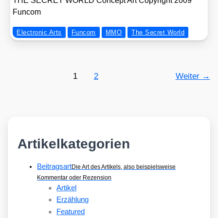
THE SECRET WORLD Con­cept Art Copy­right 2009
Fun­com
Electronic Arts
Funcom
MMO
The Secret World
1
2
Weiter
→
Artikelkategorien
Beitragsart
Die Art des Artikels, also beispielsweise
Kommentar oder Rezension
Artikel
Erzählung
Featured