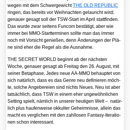
we­gen mit dem Schwer­ge­wicht
THE OLD REPUBLIC
rin­gen, das bereits vor Weih­nach­ten gelauncht wird;
genau­er gesagt soll der TSW-Start im April statt­fin­den.
Das wur­de zwar sei­tens Fun­com bestä­tigt, aber wie
immer bei MMO-Start­ter­mi­nen soll­te man das immer
noch mit Vor­sicht genie­ßen, denn Ände­run­gen der Plä­
ne sind eher die Regel als die Aus­nah­me.
THE SECRET WORLD beginnt ab der nächs­ten
Woche, genau­er gesagt ab Frei­tag den 26. August, mit
sei­ner Beta­pha­se. Jedes neue AA-MMO behaup­tet von
sich natür­lich, dass es das Gen­re neu defi­nie­ren möch­
te, sol­che Ange­be­rei­en sind nichts Neu­es. Neu ist aber
tat­säch­lich, dass TSW in einem eher unge­wöhn­li­chen
Set­ting spielt, näm­lich in unse­rer heu­ti­gen Welt – natür­
lich plus hau­fen­wei­se okkul­ter Geheim­nis­se, allein das
macht es ver­gli­chen mit den zahl­lo­sen Fan­ta­sy-Ite­ra­tio­
nen schon inter­es­sant.