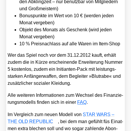
den Abkling­zeit – nur benutz­bar von Mit­glie­dern
und Groß­meis­tern)
Bonus­punk­te im Wert von 10 € (wer­den jeden
Monat ver­ge­ben)
Objekt des Monats als Geschenk (wird jeden
Monat ver­ge­ben)
10 % Preis­nach­lass auf alle Waren im Item-Shop
Wer das Spiel noch vor dem 31.12.2012 kauft, erhält
zudem die in Kür­ze erschei­nen­de Erwei­te­rung Num­mer
5 kos­ten­los, zudem ein Initi­an­ten-Pack mit leis­tungs­
star­ken Anfän­ger­waf­fen, dem Beglei­ter »Blut­ra­be« und
zusätz­li­cher sozia­ler Klei­dung.
Alle wei­te­ren Infor­ma­tio­nen zum Wech­sel des Finan­zie­
rungs­mo­dells fin­den sich in einer
FAQ
.
Im Ver­gleich zum neu­en Modell von
STAR WARS –
THE OLD REPUBLIC
, bei dem man gefühlt füs Ein­at­
men extra ble­chen soll und wo sogar zah­len­de Abon­