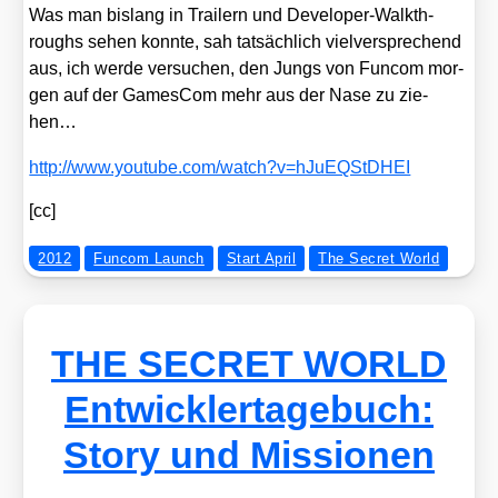
Was man bis­lang in Trai­lern und Deve­lo­per-Walk­th­
roughs sehen konn­te, sah tat­säch­lich viel­ver­spre­chend
aus, ich wer­de ver­su­chen, den Jungs von Fun­com mor­
gen auf der Games­Com mehr aus der Nase zu zie­
hen…
http://​www​.you​tube​.com/​w​a​t​c​h​?​v​=​h​J​u​E​Q​S​t​D​HEI
[cc]
2012
Funcom Launch
Start April
The Secret World
THE SECRET WORLD
Entwicklertagebuch:
Story und Missionen