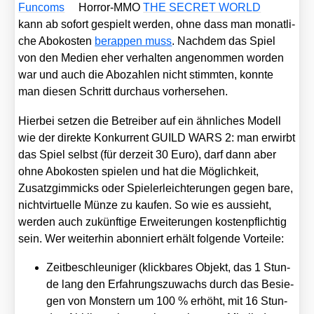
Fun­coms
Hor­ror-MMO
THE SECRET WORLD
kann ab sofort gespielt wer­den, ohne dass man monat­li­
che Abo­kos­ten
berap­pen muss
. Nach­dem das Spiel
von den Medi­en eher ver­hal­ten ange­nom­men wor­den
war und auch die Abo­zah­len nicht stimm­ten, konn­te
man die­sen Schritt durch­aus vor­her­se­hen.
Hier­bei set­zen die Betrei­ber auf ein ähn­li­ches Modell
wie der direk­te Kon­kur­rent GUILD WARS 2: man erwirbt
das Spiel selbst (für der­zeit 30 Euro), darf dann aber
ohne Abo­kos­ten spie­len und hat die Mög­lich­keit,
Zusatz­gim­micks oder Spie­ler­leich­te­run­gen gegen bare,
nicht­vir­tu­el­le Mün­ze zu kau­fen. So wie es aus­sieht,
wer­den auch zukünf­ti­ge Erwei­te­run­gen kos­ten­pflich­tig
sein. Wer wei­ter­hin abon­niert erhält fol­gen­de Vor­tei­le:
Zeit­be­schleu­ni­ger (klick­ba­res Objekt, das 1 Stun­
de lang den Erfah­rungs­zu­wachs durch das Besie­
gen von Mons­tern um 100 % erhöht, mit 16 Stun­