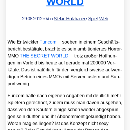
WORLD
29.08.2012
• Von
Stefan Holzhauer
•
Spiel
,
Web
Wie Ent­wick­ler
Fun­com
soeben in einem Geschäfts­
be­richt bestä­tig­te, brach­te es sein ambi­tio­nier­tes Hor­ror-
MMO
THE SECRET WORLD
trotz gro­ßer Hoff­nun­
gen im Vor­feld bis heu­te auf gera­de mal 200000 Ver­
käu­fe. Das ist natür­lich für den ver­gleichs­wei­se auf­wen­
di­gen Betrieb eines MMOs mit Ser­ver­clus­tern und Sup­
port wenig.
Fun­com hat­te nach eige­nen Anga­ben mit deut­lich mehr
Spie­lern gerech­net, zudem muss man davon aus­ge­hen,
dass von den Käu­fern eini­ge schon wie­der abge­sprun­
gen sein dürf­ten und ihr Abo­nem­ment gekün­digt haben.
Wor­an mag es lie­gen? Ist das Kon­zept nicht sexy