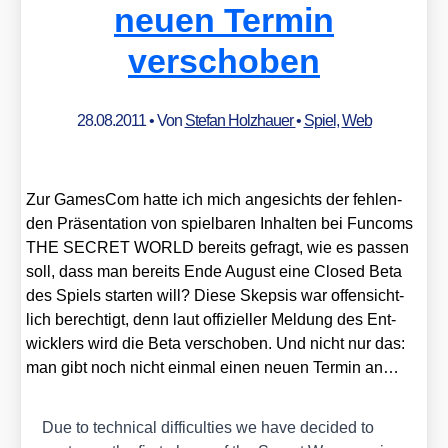
neuen Termin
verschoben
28.08.2011
• Von
Stefan Holzhauer
•
Spiel
,
Web
Zur Games­Com hat­te ich mich ange­sichts der feh­len­
den Prä­sen­ta­ti­on von spiel­ba­ren Inhal­ten bei Fun­coms
THE SECRET WORLD bereits gefragt, wie es pas­sen
soll, dass man bereits Ende August eine Clo­sed Beta
des Spiels star­ten will? Die­se Skep­sis war offen­sicht­
lich berech­tigt, denn laut offi­zi­el­ler Mel­dung des Ent­
wick­lers wird die Beta ver­scho­ben. Und nicht nur das:
man gibt noch nicht ein­mal einen neu­en Ter­min an…
Due to tech­ni­cal dif­fi­cul­ties we have deci­ded to