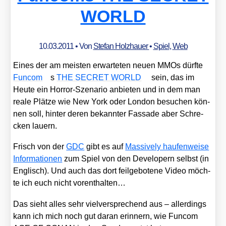
WORLD
10.03.2011
• Von
Stefan Holzhauer
•
Spiel
,
Web
Eines der am meis­ten erwar­te­ten neu­en MMOs dürf­te
Fun­com
s
THE SECRET WORLD
sein, das im
Heu­te ein Hor­ror-Sze­na­rio anbie­ten und in dem man
rea­le Plät­ze wie New York oder Lon­don besu­chen kön­
nen soll, hin­ter deren bekann­ter Fas­sa­de aber Schre­
cken lau­ern.
Frisch von der
GDC
gibt es auf
Mas­si­ve­ly hau­fen­wei­se
Infor­ma­tio­nen
zum Spiel von den Deve­l­o­pern selbst (in
Eng­lisch). Und auch das dort feil­ge­bo­te­ne Video möch­
te ich euch nicht vor­ent­hal­ten…
Das sieht alles sehr viel­ver­spre­chend aus – aller­dings
kann ich mich noch gut dar­an erin­nern, wie Fun­com