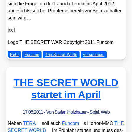
sich die Fra­ge, ob der Launch-Ter­min im April 2012
ange­sichts sol­cher Pro­ble­me bereits zur Beta zu hal­ten
sein wird…
[cc]
Logo THE SECRET WAR Copy­right 2011 Fun­com
Beta
Funcom
The Secret World
verschoben
THE SECRET WORLD
startet im April
17.08.2011
• Von
Stefan Holzhauer
•
Spiel
,
Web
Neben
TERA
soll auch
Fun­com
s Hor­ror-MMO
THE
SECRET WORLD
im Früh­jahr star­ten und muss des­