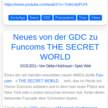
https://​www​.you​tube​.com/​w​a​t​c​h​?​v​=​7​m​b​U​d​r​j​P​Ul4
ArcheAge
Demo
GDC
Pressedemo
Trion
Video
Neues von der GDC zu
Funcoms THE SECRET
WORLD
10.03.2011
• Von
Stefan Holzhauer
•
Spiel
,
Web
Eines der am meis­ten erwar­te­ten neu­en MMOs dürf­te
Fun­
com
s
THE SECRET WORLD
sein, das im Heu­te ein
Hor­ror-Sze­na­rio anbie­ten und in dem man rea­le Plät­ze wie
New York oder Lon­don besu­chen kön­nen soll, hin­ter deren
bekann­ter Fas­sa­de aber Schre­cken lau­ern.