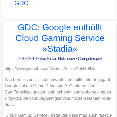
GDC
GDC: Google enthüllt
Cloud Gaming Service
»Stadia«
20.03.2019
• Von
Stefan Holzhauer
•
Computerspiel
https://​www​.you​tube​.com/​w​a​t​c​h​?​v​=​H​i​k​A​u​H​4​0​fHc
Wie bereits von Etli­chen erwar­tet, ent­hüll­te Inter­net­gi­gant
Goog­le auf der Game Developer’s Con­fe­rence in
San Fran­cis­co ges­tern sein geheim­nis­um­wo­be­nes neu­es
Pro­jekt: Einen Cloud­gaming­ser­vice mit dem Namen »Sta­
dia«.
»
Cloud Gam­ing Ser­vice« bedeu­tet, dass man auch res­sou­