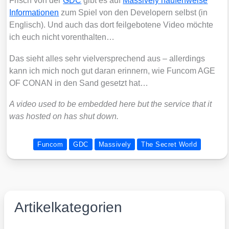
Frisch von der
GDC
gibt es auf
Mas­si­ve­ly hau­fen­wei­se
Infor­ma­tio­nen
zum Spiel von den Deve­l­o­pern selbst (in
Eng­lisch). Und auch das dort feil­ge­bo­te­ne Video möch­te
ich euch nicht vor­ent­hal­ten…
Das sieht alles sehr viel­ver­spre­chend aus – aller­dings
kann ich mich noch gut dar­an erin­nern, wie Fun­com AGE
OF CONAN in den Sand gesetzt hat…
A video used to be embedded here but the ser­vice that it
was hos­ted on has shut down.
Funcom
GDC
Massively
The Secret World
Artikelkategorien