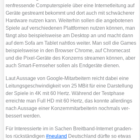
ren­fres­sen­de Com­pu­ter­spie­le über eine Inter­net­lei­tung auf
Gerä­te gestreamt bekommt und dort auch mit schwä­che­rer
Hard­ware nut­zen kann. Wei­ter­hin sol­len die ange­bo­te­nen
Spie­le auf ver­schie­de­nen Platt­for­men nut­zen kön­nen, man
fängt also bei­spiels­wei­se am Desk­top an und macht dann
auf dem Sofa am Tablet naht­los wei­ter. Man soll die Games
bei­spiels­wei­se in den Brow­ser Chro­me, auf Chro­me­cast
und die Pixel-Gerä­te des Kon­zerns strea­men kön­nen, aber
auch Smart-Fern­se­her sol­len als End­ge­rä­te die­nen.
Laut Aus­sa­ge von Goog­le-Mit­ar­bei­tern reicht dabei eine
Lei­tungs­ge­schwin­dig­keit von 25 MBit für eine Dar­stel­lung
der Spie­le in 4K mit 60 Hertz. Wäh­rend der Test­pha­se
erreich­te man Full HD mit 60 Hertz, das konn­te aller­dings
nach Aus­sa­ge einer Kon­zern­mit­ar­bei­te­rin noch­mals ver­
bes­sert wer­den.
Für Inter­es­sier­te im in Sachen Breit­band-Inter­net gna­den­
los rück­stän­di­gen
#neu­land
Deutsch­land dürf­te so etwas