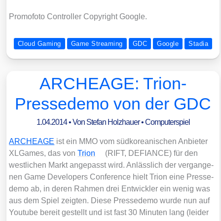
Pro­mo­fo­to Con­trol­ler Copy­right Goog­le.
Cloud Gaming
Game Streaming
GDC
Google
Stadia
ARCHEAGE: Trion-
Pressedemo von der GDC
1.04.2014
• Von
Stefan Holzhauer
•
Computerspiel
ARCHEAGE
ist ein MMO vom süd­ko­rea­ni­schen Anbie­ter
XLGa­mes, das von
Tri­on
(RIFT, DEFIANCE) für den
west­li­chen Markt ange­passt wird. Anläss­lich der ver­gan­ge­
nen Game Deve­lo­pers Con­fe­rence hielt Tri­on eine Pres­se­
de­mo ab, in deren Rah­men drei Ent­wick­ler ein wenig was
aus dem Spiel zeig­ten. Die­se Pres­se­de­mo wur­de nun auf
You­tube bereit gestellt und ist fast 30 Minu­ten lang (lei­der