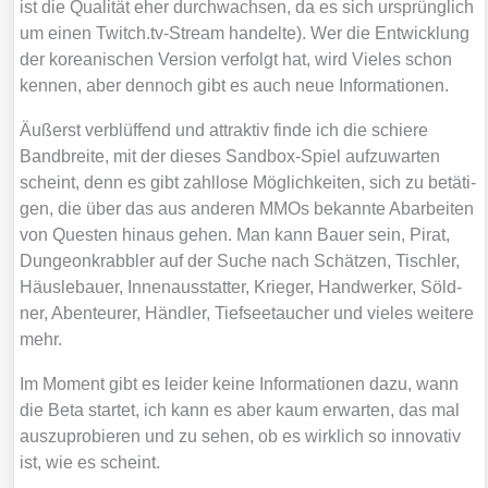
ist die Qua­li­tät eher durch­wach­sen, da es sich ursprüng­lich
um einen Twitch.tv-Stream han­del­te). Wer die Ent­wick­lung
der korea­ni­schen Ver­si­on ver­folgt hat, wird Vie­les schon
ken­nen, aber den­noch gibt es auch neue Infor­ma­tio­nen.
Äußerst ver­blüf­fend und attrak­tiv fin­de ich die schie­re
Band­brei­te, mit der die­ses Sand­box-Spiel auf­zu­war­ten
scheint, denn es gibt zahl­lo­se Mög­lich­kei­ten, sich zu betä­ti­
gen, die über das aus ande­ren MMOs bekann­te Abar­bei­ten
von Ques­ten hin­aus gehen. Man kann Bau­er sein, Pirat,
Dun­ge­on­krabb­ler auf der Suche nach Schät­zen, Tisch­ler,
Häus­le­bau­er, Innen­aus­stat­ter, Krie­ger, Hand­wer­ker, Söld­
ner, Aben­teu­rer, Händ­ler, Tief­see­tau­cher und vie­les wei­te­re
mehr.
Im Moment gibt es lei­der kei­ne Infor­ma­tio­nen dazu, wann
die Beta star­tet, ich kann es aber kaum erwar­ten, das mal
aus­zu­pro­bie­ren und zu sehen, ob es wirk­lich so inno­va­tiv
ist, wie es scheint.