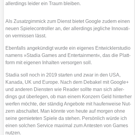
aller­dings lei­der ein Traum blei­ben.
Als Zusatz­gim­mick zum Dienst bie­tet Goog­le zudem einen
neu­en Spie­le­con­trol­ler an, der aller­dings jeg­li­che Inno­va­ti­
on ver­mis­sen lässt.
Eben­falls ange­kün­digt wur­de ein eige­nes Ent­wick­ler­stu­dio
namens »Sta­dia Games and Enter­tain­ment«, das die Platt­
form mit eige­nen Inhal­ten ver­sor­gen soll.
Sta­dia soll noch in 2019 star­ten und zwar in den USA,
Kana­da, UK und Euro­pe. Nach dem Deba­kel mit Goog­le+
und ande­ren Diens­ten wie Rea­der soll­te man sich aller­
dings gut über­le­gen, ob man einem Kon­zern Geld hin­ter­her
wer­fen möch­te, der stän­dig Ange­bo­te mit hau­fen­wei­se Nut­
zern abschal­tet. Man könn­te von heu­te auf mor­gen ohne
sei­ne gemie­te­ten Spie­le da ste­hen. Per­sön­lich wür­de ich
einen sol­chen Ser­vice maxi­mal zum Antes­ten von Games
nut­zen.