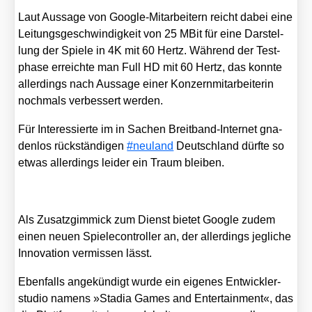
Laut Aus­sa­ge von Goog­le-Mit­ar­bei­tern reicht dabei eine
Lei­tungs­ge­schwin­dig­keit von 25 MBit für eine Dar­stel­
lung der Spie­le in 4K mit 60 Hertz. Wäh­rend der Test­
pha­se erreich­te man Full HD mit 60 Hertz, das konn­te
aller­dings nach Aus­sa­ge einer Kon­zern­mit­ar­bei­te­rin
noch­mals ver­bes­sert wer­den.
Für Inter­es­sier­te im in Sachen Breit­band-Inter­net gna­
den­los rück­stän­di­gen
#neu­land
Deutsch­land dürf­te so
etwas aller­dings lei­der ein Traum blei­ben.
Als Zusatz­gim­mick zum Dienst bie­tet Goog­le zudem
einen neu­en Spie­le­con­trol­ler an, der aller­dings jeg­li­che
Inno­va­ti­on ver­mis­sen lässt.
Eben­falls ange­kün­digt wur­de ein eige­nes Ent­wick­ler­
stu­dio namens »Sta­dia Games and Enter­tain­ment«, das