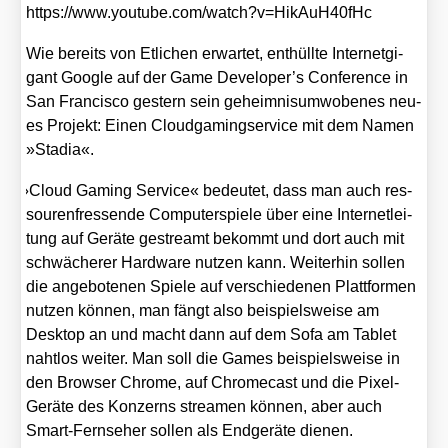
https://​www​.you​tube​.com/​w​a​t​c​h​?​v​=​H​i​k​A​u​H​4​0​fHc
Wie bereits von Etli­chen erwar­tet, ent­hüll­te Inter­net­gi­
gant Goog­le auf der Game Developer’s Con­fe­rence in
San Fran­cis­co ges­tern sein geheim­nis­um­wo­be­nes neu­
es Pro­jekt: Einen Cloud­gaming­ser­vice mit dem Namen
»Sta­dia«.
»
Cloud Gam­ing Ser­vice« bedeu­tet, dass man auch res­
sou­ren­fres­sen­de Com­pu­ter­spie­le über eine Inter­net­lei­
tung auf Gerä­te gestreamt bekommt und dort auch mit
schwä­che­rer Hard­ware nut­zen kann. Wei­ter­hin sol­len
die ange­bo­te­nen Spie­le auf ver­schie­de­nen Platt­for­men
nut­zen kön­nen, man fängt also bei­spiels­wei­se am
Desk­top an und macht dann auf dem Sofa am Tablet
naht­los wei­ter. Man soll die Games bei­spiels­wei­se in
den Brow­ser Chro­me, auf Chro­me­cast und die Pixel-
Gerä­te des Kon­zerns strea­men kön­nen, aber auch
Smart-Fern­se­her sol­len als End­ge­rä­te die­nen.