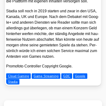
die Platt­form mit eige­nen Inhal­ten ver­sor­gen soll.
Sta­dia soll noch in 2019 star­ten und zwar in den USA,
Kana­da, UK und Euro­pe. Nach dem Deba­kel mit Goog­
le+ und ande­ren Diens­ten wie Rea­der soll­te man sich
aller­dings gut über­le­gen, ob man einem Kon­zern Geld
hin­ter­her wer­fen möch­te, der stän­dig Ange­bo­te mit hau­
fen­wei­se Nut­zern abschal­tet. Man könn­te von heu­te auf
mor­gen ohne sei­ne gemie­te­ten Spie­le da ste­hen. Per­
sön­lich wür­de ich einen sol­chen Ser­vice maxi­mal zum
Antes­ten von Games nut­zen.
Pro­mo­fo­to Con­trol­ler Copy­right Goog­le.
Cloud Gaming
Game Streaming
GDC
Google
Stadia