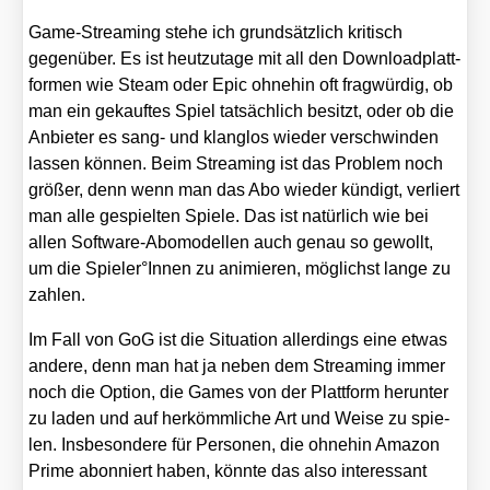
Game-Strea­ming ste­he ich grund­sätz­lich kri­tisch
gegen­über. Es ist heut­zu­ta­ge mit all den Down­load­platt­
for­men wie Steam oder Epic ohne­hin oft frag­wür­dig, ob
man ein gekauf­tes Spiel tat­säch­lich besitzt, oder ob die
Anbie­ter es sang- und klang­los wie­der ver­schwin­den
las­sen kön­nen. Beim Strea­ming ist das Pro­blem noch
grö­ßer, denn wenn man das Abo wie­der kün­digt, ver­liert
man alle gespiel­ten Spie­le. Das ist natür­lich wie bei
allen Soft­ware-Abo­mo­del­len auch genau so gewollt,
um die Spieler°Innen zu ani­mie­ren, mög­lichst lan­ge zu
zah­len.
Im Fall von GoG ist die Situa­ti­on aller­dings eine etwas
ande­re, denn man hat ja neben dem Strea­ming immer
noch die Opti­on, die Games von der Platt­form her­un­ter
zu laden und auf her­kömm­li­che Art und Wei­se zu spie­
len. Ins­be­son­de­re für Per­so­nen, die ohne­hin Ama­zon
Prime abon­niert haben, könn­te das also inter­es­sant