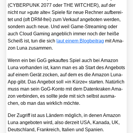
(CYBERPUNK 2077 oder THE WITCHER), auf der
nicht nur »gute alte« Spie­le für neue Rech­ner auf­be­rei­
tet und (oft DRM-frei) zum Ver­kauf ange­bo­ten wer­den,
son­dern auch neue. Und weil Game-Strea­ming oder
auch Cloud Gam­ing angeb­lich immer noch der hei­ße
Scheiß ist, tun die sich
laut einem Blog­bei­trag
mit Ama­
zon Luna zusam­men.
Wenn ein bei GoG gekauf­tes Spiel auch bei Ama­zon
Luna vor­han­den ist, kann man es ab Start des Ange­bots
auf einem Gerät zocken, auf dem es die Ama­zon Luna-
App gibt. Das Ange­bot soll »in Kür­ze« star­ten. Natür­lich
muss man sein GoG-Kon­to mit dem Daten­kra­ken Ama­
zon ver­bin­den, es soll­te jede mit sich selbst aus­ma­
chen, ob man das wirk­lich möch­te.
Der Zugriff ist aus Län­dern mög­lich, in denen Ama­zon
Luna ange­bo­ten wird, also der­zeit USA, Kana­da, UK,
Deutsch­land, Frank­reich, Ita­li­en und Spa­ni­en.