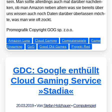
sein. Man soll­te aller­dings auch mal dar­über nach­den­
ken, ob man Ama­zon neben allem was sie bereits über
uns wis­sen auch noch Daten dar­über über­las­sen möch­
te, was man wie oft zockt.
Pro­mo­gra­fik Copy­right GOG sp. z.o.o.
Amazon Luna
Cloud Gaming
Computerspiele
Game
Streaming
GoG
Good Old Games
Projekt Red
GDC: Google enthüllt
Cloud Gaming Service
»Stadia«
20.03.2019
• Von
Stefan Holzhauer
•
Computerspiel