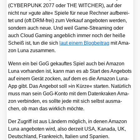
(CYBERPUNK 2077 oder THE WITCHER), auf der
nicht nur »gute alte« Spie­le für neue Rech­ner auf­be­rei­
tet und (oft DRM-frei) zum Ver­kauf ange­bo­ten wer­den,
son­dern auch neue. Und weil Game-Strea­ming oder
auch Cloud Gam­ing angeb­lich immer noch der hei­ße
Scheiß ist, tun die sich
laut einem Blog­bei­trag
mit Ama­
zon Luna zusam­men.
Wenn ein bei GoG gekauf­tes Spiel auch bei Ama­zon
Luna vor­han­den ist, kann man es ab Start des Ange­bots
auf einem Gerät zocken, auf dem es die Ama­zon Luna-
App gibt. Das Ange­bot soll »in Kür­ze« star­ten. Natür­lich
muss man sein GoG-Kon­to mit dem Daten­kra­ken Ama­
zon ver­bin­den, es soll­te jede mit sich selbst aus­ma­
chen, ob man das wirk­lich möch­te.
Der Zugriff ist aus Län­dern mög­lich, in denen Ama­zon
Luna ange­bo­ten wird, also der­zeit USA, Kana­da, UK,
Deutsch­land, Frank­reich, Ita­li­en und Spa­ni­en.