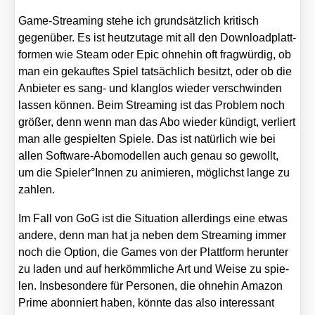
Game-Strea­ming ste­he ich grund­sätz­lich kri­tisch
gegen­über. Es ist heut­zu­ta­ge mit all den Down­load­platt­
for­men wie Steam oder Epic ohne­hin oft frag­wür­dig, ob
man ein gekauf­tes Spiel tat­säch­lich besitzt, oder ob die
Anbie­ter es sang- und klang­los wie­der ver­schwin­den
las­sen kön­nen. Beim Strea­ming ist das Pro­blem noch
grö­ßer, denn wenn man das Abo wie­der kün­digt, ver­liert
man alle gespiel­ten Spie­le. Das ist natür­lich wie bei
allen Soft­ware-Abo­mo­del­len auch genau so gewollt,
um die Spieler°Innen zu ani­mie­ren, mög­lichst lan­ge zu
zah­len.
Im Fall von GoG ist die Situa­ti­on aller­dings eine etwas
ande­re, denn man hat ja neben dem Strea­ming immer
noch die Opti­on, die Games von der Platt­form her­un­ter
zu laden und auf her­kömm­li­che Art und Wei­se zu spie­
len. Ins­be­son­de­re für Per­so­nen, die ohne­hin Ama­zon
Prime abon­niert haben, könn­te das also inter­es­sant