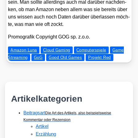
sein. Man soll­te aller­dings auch mal dar­über nach­den­
ken, ob man Ama­zon neben allem was sie bereits über
uns wis­sen auch noch Daten dar­über über­las­sen möch­
te, was man wie oft zockt.
Pro­mo­gra­fik Copy­right GOG sp. z.o.o.
Amazon Luna
Cloud Gaming
Computerspiele
Game
Streaming
GoG
Good Old Games
Projekt Red
Artikelkategorien
Beitragsart
Die Art des Artikels, also beispielsweise
Kommentar oder Rezension
Artikel
Erzählung