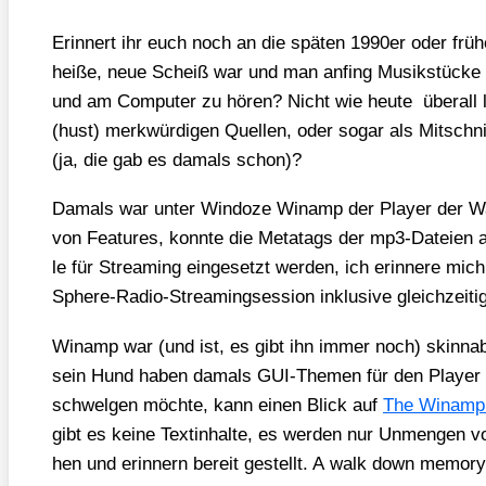
Erin­nert ihr euch noch an die spä­ten 1990er oder frü
hei­ße, neue Scheiß war und man anfing Musik­stü­cke 
und am Com­pu­ter zu hören? Nicht wie heu­te über­all le
(hust) merk­wür­di­gen Quel­len, oder sogar als Mit­schn
(ja, die gab es damals schon)?
Damals war unter Win­do­ze Win­amp der Play­er der W
von Fea­tures, konn­te die Meta­tags der mp3-Datei­en 
le für Strea­ming ein­ge­setzt wer­den, ich erin­ne­re mich
Sphe­re-Radio-Strea­ming­ses­si­on inklu­si­ve gleich­zei­t
Win­amp war (und ist, es gibt ihn immer noch) skin­nab
sein Hund haben damals GUI-The­men für den Play­er ent
schwel­gen möch­te, kann einen Blick auf
The Win­amp
gibt es kei­ne Text­in­hal­te, es wer­den nur Unmen­ge
hen und erin­nern bereit gestellt. A walk down memo­r