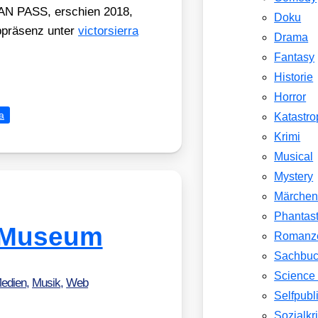
IAN PASS, erschien 2018,
Doku
b­prä­senz unter
vic​tor​sier​ra​
Drama
Fantasy
Historie
Horror
a
Katastr
Krimi
Musical
Mystery
Märche
Phantast
 Museum
Romanz
Sachbu
Science 
edien
,
Musik
,
Web
Selfpubl
Sozialkri