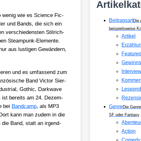
Artikelka
o wenig wie es Sci­ence Fic­
Beitragsart
Die 
t­ler und Bands, die sich ein
beispielsweise 
ver­schie­dens­ten Stil­rich­
Artikel
ben Steam­punk-Ele­men­te.
Erzählu
ur aus lus­ti­gen Gewän­dern,
Feature
Gewinns
Intervie
i­sie­ren und es umfas­send zum
Kommen
an­zö­si­sche Band Vic­tor Sier­
s­tri­al, Gothic, Dark­wa­ve
Lesepro
st bereits am 24. Dezem­
Rezensi
e bei
Band­camp
, als MP3
Genre
Die Genre
 Dort kann man zudem in die
SF oder Fantasy
Abenteu
n die Band, statt an irgend­
Action
Comedy