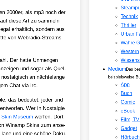
Steamp
­hen 2000er, als mp3 noch der
Technik
auf die­se Art zu sam­meln
Thriller
gal erhält­lich, son­dern aus
Urban F
it­te von Web­ra­dio-Streams
Wahre G
Western
ahl. Der hat­te Unmen­gen
Wissens
anzei­gen und sogar als Quel­
Medium
Das be
 nost­al­gisch an näch­te­lan­ge
beispielsweise B
App
i­gem Chat via irc.
Buch
le, das bedeu­tet, jeder und
Comic
­wor­fen. Wer in Nost­al­gie
eBook
 Skin Muse­um
wer­fen. Dort
Film, T
n von Win­amp Skins zum anse­
Gadget
y lane und eine schö­ne Doku­
Hörbuch