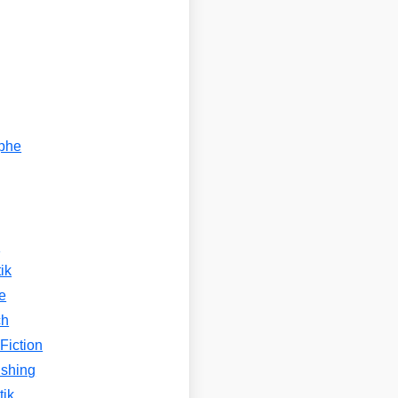
ophe
n
ik
e
ch
Fiction
ishing
tik