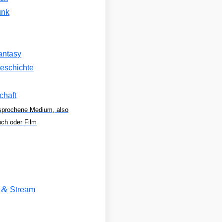
unk
antasy
eschichte
chaft
sprochene Medium, also
uch oder Film
&
V
Stream