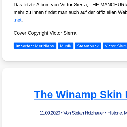
Das letz­te Album von Vic­tor Sier­ra, THE MANCHUR
mehr zu ihnen fin­det man auch auf der offi­zi­el­len We
.net
.
Cover Copy­right Vic­tor Sier­ra
imperfect Meridians
Musik
Steampunk
Victor Sierr
The Winamp Skin
11.09.2020
• Von
Stefan Holzhauer
•
Historie
,
M