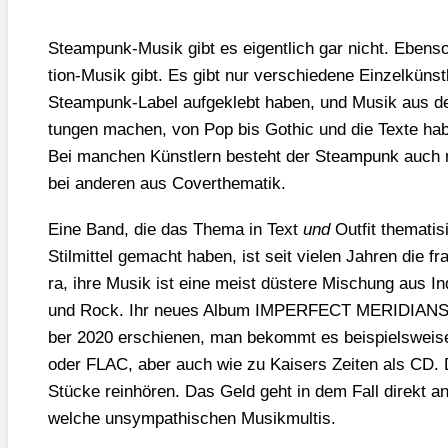
Steam­punk-Musik gibt es eigent­lich gar nicht. Eben­s
tion-Musik gibt. Es gibt nur ver­schie­de­ne Ein­zel­küns
Steam­punk-Label auf­ge­klebt haben, und Musik aus den 
tun­gen machen, von Pop bis Gothic und die Tex­te ha
Bei man­chen Künst­lern besteht der Steam­punk auch n
bei ande­ren aus Cover­the­ma­tik.
Eine Band, die das The­ma in Text
und
Out­fit the­ma­t
Stil­mit­tel gemacht haben, ist seit vie­len Jah­ren die fr
ra, ihre Musik ist eine meist düs­te­re Mischung aus Indu
und Rock. Ihr neu­es Album IMPERFECT MERIDIANS i
ber 2020 erschie­nen, man bekommt es bei­spiels­wei­s
oder FLAC, aber auch wie zu Kai­sers Zei­ten als CD.
Stü­cke rein­hö­ren. Das Geld geht in dem Fall direkt a
wel­che unsym­pa­thi­schen Musik­mul­tis.