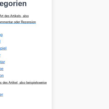
tegorien
Art des Artikels, also
Kommentar oder Rezension
ng
d
piel
w
tar
be
on
s des Artikel, also beispielsweise
er