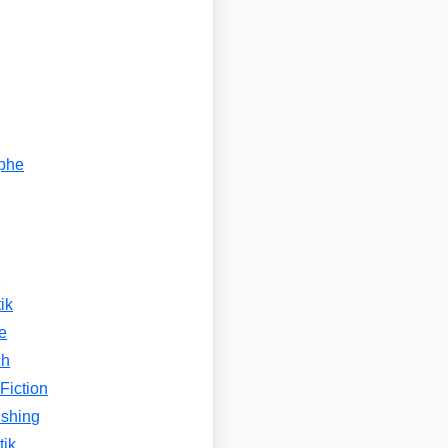
ophe
n
ik
e
ch
Fiction
ishing
tik