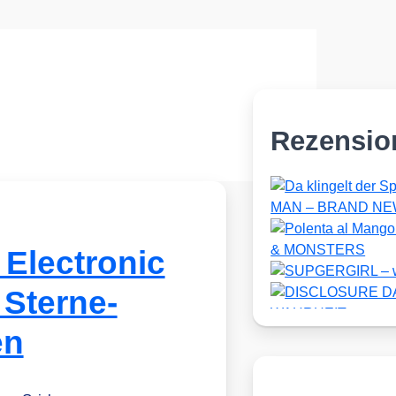
Rezensio
lectronic
 Sterne-
en