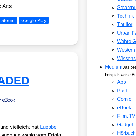
 Arts
Steamp
Technik
f Sterne
Google Play
Thriller
Urban F
Wahre G
Western
Wissens
Medium
Das be
beispielsweise B
ADED
App
Buch
Comic
•
eBook
eBook
Film, T
Gadget
nd viel­leicht hat
Lueb­be
Hörbuch
 auch ein wenig vom Erfolg