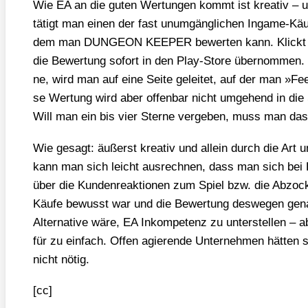
Wie EA an die guten Wer­tun­gen kommt ist krea­tiv – u
tätigt man einen der fast unum­gäng­li­chen Ingame-Käu­f
dem man DUNGEON KEEPER bewer­ten kann. Klickt ma
die Bewer­tung sofort in den Play-Store über­nom­men. 
ne, wird man auf eine Sei­te gelei­tet, auf der man »F
se Wer­tung wird aber offen­bar nicht umge­hend in di
Will man ein bis vier Ster­ne ver­ge­ben, muss man das
Wie gesagt: äußerst krea­tiv und allein durch die Art u
kann man sich leicht aus­rech­nen, dass man sich bei El
über die Kun­den­re­ak­tio­nen zum Spiel bzw. die Abzo­c
Käu­fe bewusst war und die Bewer­tung des­we­gen genau
Alter­na­ti­ve wäre, EA Inkom­pe­tenz zu unter­stel­len – a
für zu ein­fach. Offen agie­ren­de Unter­neh­men hät­ten so
nicht nötig.
[cc]