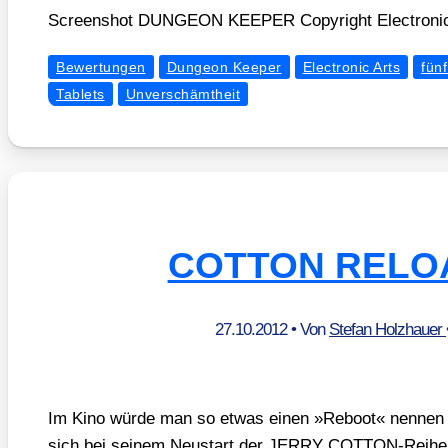
Screen­shot DUNGEON KEEPER Copy­right Elec­tro­nic
Bewertungen
Dungeon Keeper
Electronic Arts
fün
Tablets
Unverschämtheit
COTTON RELO
27.10.2012
• Von
Stefan Holzhauer
Im Kino wür­de man so etwas einen »Reboot« nen­nen u
sich bei sei­nem Neu­start der JERRY COT­TON-Rei­he