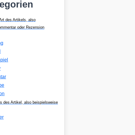
tegorien
Art des Artikels, also
Kommentar oder Rezension
ng
d
piel
w
tar
be
on
s des Artikel, also beispielsweise
er