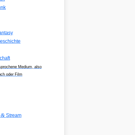
unk
antasy
eschichte
chaft
sprochene Medium, also
uch oder Film
&
V
Stream