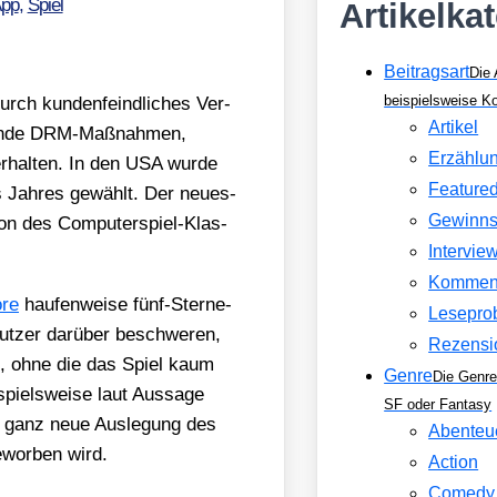
pp
,
Spiel
Artikelka
Beitragsart
Die 
beispielsweise 
rch kun­den­feind­li­ches Ver­
Artikel
chen­de DRM-Maß­nah­men,
Erzählu
r­hal­ten. In den USA wur­de
Feature
 Jah­res gewählt. Der neu­es­
Gewinns
on des Com­pu­ter­spiel-Klas­
Intervie
Kommen
ore
hau­fen­wei­se fünf-Ster­ne-
Lesepro
t­zer dar­über beschwe­ren,
Rezensi
l, ohne die das Spiel kaum
Genre
Die Genre
piels­wei­se laut Aus­sa­ge
SF oder Fantasy
ne ganz neue Aus­le­gung des
Abenteu
wor­ben wird.
Action
Comedy