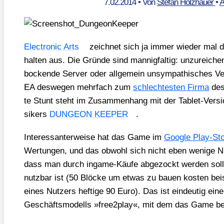
7.02.2014
• Von
Stefan Holzhauer
•
A
Elec­tro­nic Arts
zeich­net sich ja immer wie­der mal du
hal­ten aus. Die Grün­de sind man­nig­fal­tig: unzu­rei­
bocken­de Ser­ver oder all­ge­mein unsym­pa­thi­sches Ve
EA des­we­gen mehr­fach zum
schlech­tes­ten Fir­ma
des
te Stunt steht im Zusam­men­hang mit der Tablet-Ver­si­
si­kers
DUNGEON KEEPER
.
Inter­es­san­ter­wei­se hat das Game im
Goog­le Play-St
Wer­tun­gen, und das obwohl sich nicht eben weni­ge Nu
dass man durch ingame-Käu­fe abge­zockt wer­den sol
nutz­bar ist (50 Blö­cke um etwas zu bau­en kos­ten bei­s
eines Nut­zers hef­ti­ge 90 Euro). Das ist ein­deu­tig ei
Geschäfts­mo­dells »free2play«, mit dem das Game be