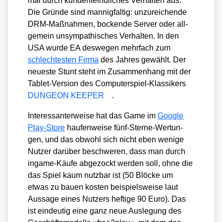
mal durch kun­den­feind­li­ches Ver­hal­ten aus.
Die Grün­de sind man­nig­fal­tig: unzu­rei­chen­de
DRM-Maß­nah­men, bocken­de Ser­ver oder all­
ge­mein unsym­pa­thi­sches Ver­hal­ten. In den
USA wur­de EA des­we­gen mehr­fach zum
schlech­tes­ten Fir­ma
des Jah­res gewählt. Der
neu­es­te Stunt steht im Zusam­men­hang mit der
Tablet-Ver­si­on des Com­pu­ter­spiel-Klas­si­kers
DUNGEON KEEPER
.
Inter­es­san­ter­wei­se hat das Game im
Goog­le
Play-Store
hau­fen­wei­se fünf-Ster­ne-Wer­tun­
gen, und das obwohl sich nicht eben weni­ge
Nut­zer dar­über beschwe­ren, dass man durch
ingame-Käu­fe abge­zockt wer­den soll, ohne die
das Spiel kaum nutz­bar ist (50 Blö­cke um
etwas zu bau­en kos­ten bei­spiels­wei­se laut
Aus­sa­ge eines Nut­zers hef­ti­ge 90 Euro). Das
ist ein­deu­tig eine ganz neue Aus­le­gung des