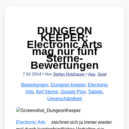
DUNGEON
KEEPER:
Electronic Arts
mag nur fünf
Sterne-
Bewertungen
7.02.2014
• Von
Stefan Holzhauer
•
App
,
Spiel
Bewertungen
,
Dungeon Keeper
,
Electronic
Arts
,
fünf Sterne
,
Google Play
,
Tablets
,
Unverschämtheit
Elec­tro­nic Arts
zeich­net sich ja immer wie­der