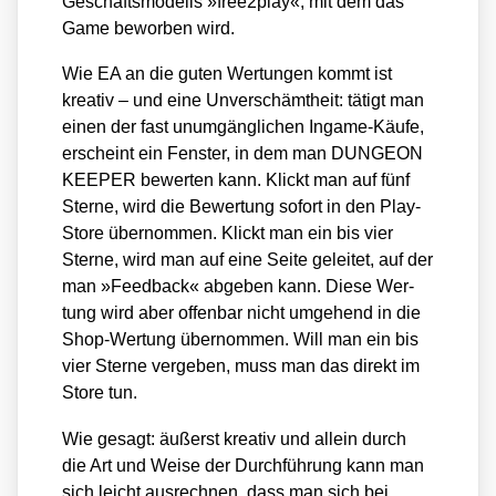
Geschäfts­mo­dells »free2play«, mit dem das
Game bewor­ben wird.
Wie EA an die guten Wer­tun­gen kommt ist
krea­tiv – und eine Unver­schämt­heit: tätigt man
einen der fast unum­gäng­li­chen Ingame-Käu­fe,
erscheint ein Fens­ter, in dem man DUNGEON
KEEPER bewer­ten kann. Klickt man auf fünf
Ster­ne, wird die Bewer­tung sofort in den Play-
Store über­nom­men. Klickt man ein bis vier
Ster­ne, wird man auf eine Sei­te gelei­tet, auf der
man »Feed­back« abge­ben kann. Die­se Wer­
tung wird aber offen­bar nicht umge­hend in die
Shop-Wer­tung über­nom­men. Will man ein bis
vier Ster­ne ver­ge­ben, muss man das direkt im
Store tun.
Wie gesagt: äußerst krea­tiv und allein durch
die Art und Wei­se der Durch­füh­rung kann man
sich leicht aus­rech­nen, dass man sich bei