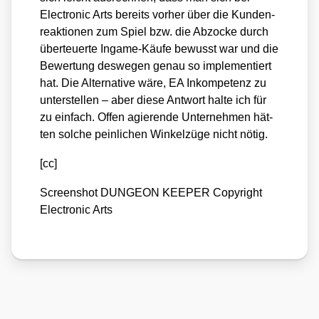
Elec­tro­nic Arts bereits vor­her über die Kun­den­
re­ak­tio­nen zum Spiel bzw. die Abzo­cke durch
über­teu­er­te Ingame-Käu­fe bewusst war und die
Bewer­tung des­we­gen genau so imple­men­tiert
hat. Die Alter­na­ti­ve wäre, EA Inkom­pe­tenz zu
unter­stel­len – aber die­se Ant­wort hal­te ich für
zu ein­fach. Offen agie­ren­de Unter­neh­men hät­
ten sol­che pein­li­chen Win­kel­zü­ge nicht nötig.
[cc]
Screen­shot DUNGEON KEEPER Copy­right
Elec­tro­nic Arts