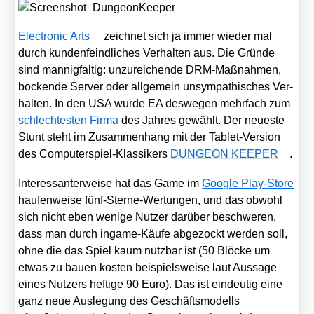
Elec­tro­nic Arts
zeich­net sich ja immer wie­der mal
durch kun­den­feind­li­ches Ver­hal­ten aus. Die Grün­de
sind man­nig­fal­tig: unzu­rei­chen­de DRM-Maß­nah­men,
bocken­de Ser­ver oder all­ge­mein unsym­pa­thi­sches Ver­
hal­ten. In den USA wur­de EA des­we­gen mehr­fach zum
schlech­tes­ten Fir­ma
des Jah­res gewählt. Der neu­es­te
Stunt steht im Zusam­men­hang mit der Tablet-Ver­si­on
des Com­pu­ter­spiel-Klas­si­kers
DUNGEON KEEPER
.
Inter­es­san­ter­wei­se hat das Game im
Goog­le Play-Store
hau­fen­wei­se fünf-Ster­ne-Wer­tun­gen, und das obwohl
sich nicht eben weni­ge Nut­zer dar­über beschwe­ren,
dass man durch ingame-Käu­fe abge­zockt wer­den soll,
ohne die das Spiel kaum nutz­bar ist (50 Blö­cke um
etwas zu bau­en kos­ten bei­spiels­wei­se laut Aus­sa­ge
eines Nut­zers hef­ti­ge 90 Euro). Das ist ein­deu­tig eine
ganz neue Aus­le­gung des Geschäfts­mo­dells