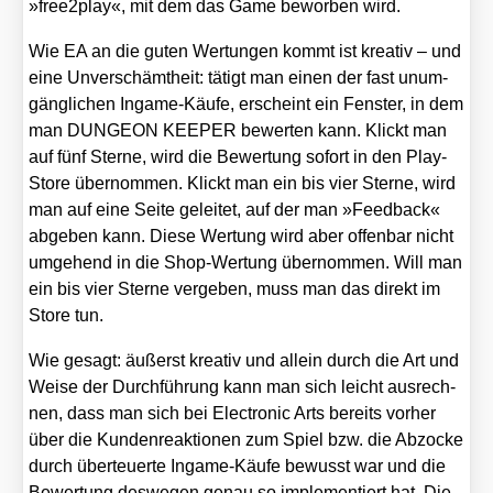
»free2play«, mit dem das Game bewor­ben wird.
Wie EA an die guten Wer­tun­gen kommt ist krea­tiv – und
eine Unver­schämt­heit: tätigt man einen der fast unum­
gäng­li­chen Ingame-Käu­fe, erscheint ein Fens­ter, in dem
man DUNGEON KEEPER bewer­ten kann. Klickt man
auf fünf Ster­ne, wird die Bewer­tung sofort in den Play-
Store über­nom­men. Klickt man ein bis vier Ster­ne, wird
man auf eine Sei­te gelei­tet, auf der man »Feed­back«
abge­ben kann. Die­se Wer­tung wird aber offen­bar nicht
umge­hend in die Shop-Wer­tung über­nom­men. Will man
ein bis vier Ster­ne ver­ge­ben, muss man das direkt im
Store tun.
Wie gesagt: äußerst krea­tiv und allein durch die Art und
Wei­se der Durch­füh­rung kann man sich leicht aus­rech­
nen, dass man sich bei Elec­tro­nic Arts bereits vor­her
über die Kun­den­re­ak­tio­nen zum Spiel bzw. die Abzo­cke
durch über­teu­er­te Ingame-Käu­fe bewusst war und die
Bewer­tung des­we­gen genau so imple­men­tiert hat. Die