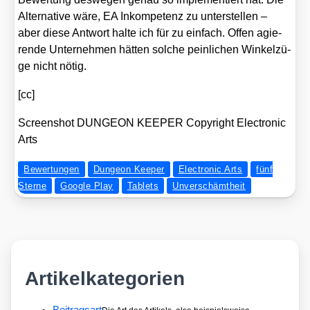
Alter­na­ti­ve wäre, EA Inkom­pe­tenz zu unter­stel­len –
aber die­se Ant­wort hal­te ich für zu ein­fach. Offen agie­
ren­de Unter­neh­men hät­ten sol­che pein­li­chen Win­kel­zü­
ge nicht nötig.
[cc]
Screen­shot DUNGEON KEEPER Copy­right Elec­tro­nic
Arts
Bewertungen
Dungeon Keeper
Electronic Arts
fünf
Sterne
Google Play
Tablets
Unverschämtheit
Artikelkategorien