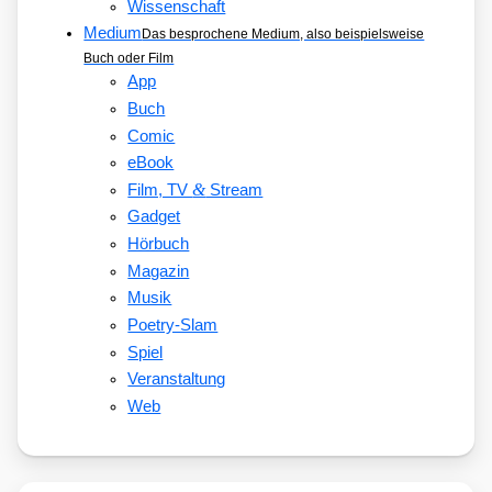
Wissenschaft
Medium
Das besprochene Medium, also beispielsweise
Buch oder Film
App
Buch
Comic
eBook
&
Film, TV
Stream
Gadget
Hörbuch
Magazin
Musik
Poetry-Slam
Spiel
Veranstaltung
Web