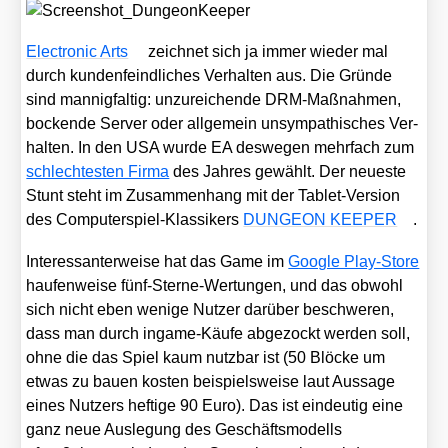
Elec­tro­nic Arts
zeich­net sich ja immer wie­der mal
durch kun­den­feind­li­ches Ver­hal­ten aus. Die Grün­de
sind man­nig­fal­tig: unzu­rei­chen­de DRM-Maß­nah­men,
bocken­de Ser­ver oder all­ge­mein unsym­pa­thi­sches Ver­
hal­ten. In den USA wur­de EA des­we­gen mehr­fach zum
schlech­tes­ten Fir­ma
des Jah­res gewählt. Der neu­es­te
Stunt steht im Zusam­men­hang mit der Tablet-Ver­si­on
des Com­pu­ter­spiel-Klas­si­kers
DUNGEON KEEPER
.
Inter­es­san­ter­wei­se hat das Game im
Goog­le Play-Store
hau­fen­wei­se fünf-Ster­ne-Wer­tun­gen, und das obwohl
sich nicht eben weni­ge Nut­zer dar­über beschwe­ren,
dass man durch ingame-Käu­fe abge­zockt wer­den soll,
ohne die das Spiel kaum nutz­bar ist (50 Blö­cke um
etwas zu bau­en kos­ten bei­spiels­wei­se laut Aus­sa­ge
eines Nut­zers hef­ti­ge 90 Euro). Das ist ein­deu­tig eine
ganz neue Aus­le­gung des Geschäfts­mo­dells