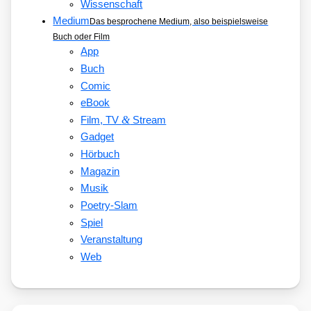
Wissenschaft
Medium
Das besprochene Medium, also beispielsweise
Buch oder Film
App
Buch
Comic
eBook
&
Film, TV
Stream
Gadget
Hörbuch
Magazin
Musik
Poetry-Slam
Spiel
Veranstaltung
Web