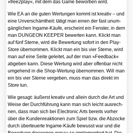
»free2play«, mit dem das Game bewor­ben wird.
Wie EA an die guten Wer­tun­gen kommt ist krea­tiv – und
eine Unver­schämt­heit: tätigt man einen der fast unum­
gäng­li­chen Ingame-Käu­fe, erscheint ein Fens­ter, in dem
man DUNGEON KEEPER bewer­ten kann. Klickt man
auf fünf Ster­ne, wird die Bewer­tung sofort in den Play-
Store über­nom­men. Klickt man ein bis vier Ster­ne, wird
man auf eine Sei­te gelei­tet, auf der man »Feed­back«
abge­ben kann. Die­se Wer­tung wird aber offen­bar nicht
umge­hend in die Shop-Wer­tung über­nom­men. Will man
ein bis vier Ster­ne ver­ge­ben, muss man das direkt im
Store tun.
Wie gesagt: äußerst krea­tiv und allein durch die Art und
Wei­se der Durch­füh­rung kann man sich leicht aus­rech­
nen, dass man sich bei Elec­tro­nic Arts bereits vor­her
über die Kun­den­re­ak­tio­nen zum Spiel bzw. die Abzo­cke
durch über­teu­er­te Ingame-Käu­fe bewusst war und die
Bewer­tung des­we­gen genau so imple­men­tiert hat. Die