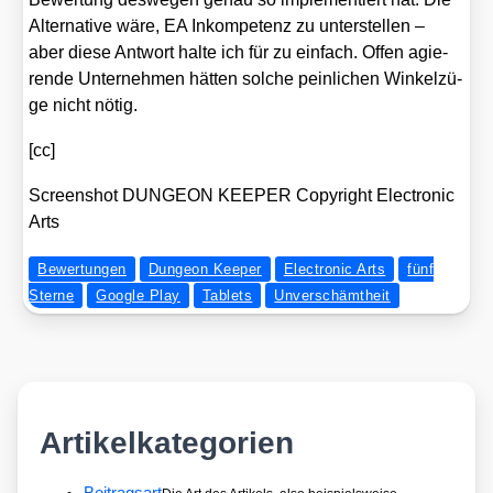
Alter­na­ti­ve wäre, EA Inkom­pe­tenz zu unter­stel­len –
aber die­se Ant­wort hal­te ich für zu ein­fach. Offen agie­
ren­de Unter­neh­men hät­ten sol­che pein­li­chen Win­kel­zü­
ge nicht nötig.
[cc]
Screen­shot DUNGEON KEEPER Copy­right Elec­tro­nic
Arts
Bewertungen
Dungeon Keeper
Electronic Arts
fünf
Sterne
Google Play
Tablets
Unverschämtheit
Artikelkategorien