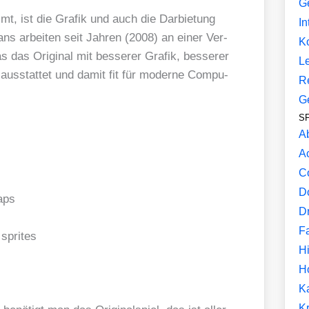
G
, ist die Gra­fik und auch die Dar­bie­tung
In
 Fans arbei­ten seit Jah­ren (2008) an einer Ver­
K
s das Ori­gi­nal mit bes­se­rer Gra­fik, bes­se­rer
L
us­stat­tet und damit fit für moder­ne Com­pu­
R
G
SF
A
A
C
D
aps
D
F
 sprites
Hi
H
K
Kr