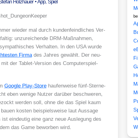
Stefan Holzhauer
•
App
,
Spiel
M
be
A
mmer wie­der mal durch kun­den­feind­li­ches Ver­
B
­fal­tig: unzu­rei­chen­de DRM-Maß­nah­men,
C
sym­pa­thi­sches Ver­hal­ten. In den USA wur­de
e
­tes­ten Fir­ma
des Jah­res gewählt. Der neu­
F
it der Tablet-Ver­si­on des Com­pu­ter­spiel-
G
H
M
im
Goog­le Play-Store
hau­fen­wei­se fünf-Ster­ne-
M
ht eben weni­ge Nut­zer dar­über beschwe­ren,
P
zockt wer­den soll, ohne die das Spiel kaum
Sp
au­en kos­ten bei­spiels­wei­se laut Aus­sa­ge
V
 ist ein­deu­tig eine ganz neue Aus­le­gung des
t dem das Game bewor­ben wird.
W