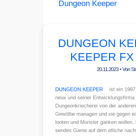
Dungeon Keeper
DUNGEON KEE
KEEPER FX e
20.11.2023
• Von
St
DUNGEON KEEPER
ist ein 1997 
neux und sei­ner Ent­wick­lungs­fir­ma
Dun­ge­on­krie­che­rei von der ande­r
Gewöl­be mana­gen und sie gegen ein­
loo­ten und Mons­ter gan­ken wol­le
sen­des Game auf dem etli­che nach­fo