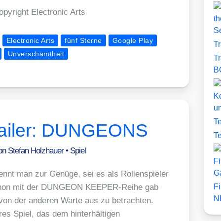
ight Elec­tro­nic Arts
th
S
Electronic Arts
fünf Sterne
Google Play
T
Unverschämtheit
T
B
Ko
u
T
ailer: DUNGEONS
T
Von
Stefan Holzhauer
•
Spiel
Fi
G
ennt man zur Genü­ge, sei es als Rol­len­spie­ler
 Schon mit der DUNGEON KEE­PER-Rei­he gab
F
N
 von der ande­ren War­te aus zu betrach­ten.
­res Spiel, das dem hin­ter­häl­ti­gen