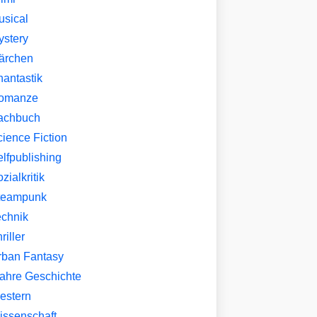
usical
ystery
ärchen
hantastik
omanze
achbuch
ience Fiction
lfpublishing
zialkritik
teampunk
echnik
riller
rban Fantasy
ahre Geschichte
estern
issenschaft