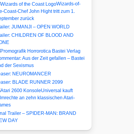
Wizards-of-
e-Coast-Chef John Hight tritt zum 1.
eptember zurück
railer: JUMANJI – OPEN WORLD
railer: CHILDREN OF BLOOD AND
ONE
mmentar: Aus der Zeit gefallen – Bastei
nd der Sexismus
easer: NEUROMANCER
easer: BLADE RUNNER 2099
Universal kauft
lmrechte an zehn klassischen Atari-
ames
inal Trailer – SPIDER-MAN: BRAND
EW DAY