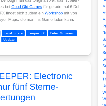
ö­tigt man das Ori­gi­nal­spiel, das ist aller­
M
es bei
Good Old Games
für gera­de mal 6 Dol­
FX fin­det sich zudem ein
Work­shop
mit von
M
­play­er-Maps, die man ins Game laden kann.
M
P
R
Fan-Update
Keeper FX
Peter Molyneux
S
Update
Sc
Se
So
S
T
PER: Electronic
Th
ur fünf Sterne-
U
W
ertungen
W
W