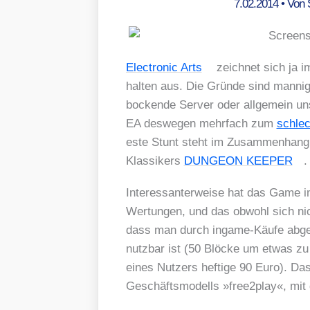
7.02.2014
• Von
Elec­tro­nic Arts
zeich­net sich ja i
hal­ten aus. Die Grün­de sind man­nig
bocken­de Ser­ver oder all­ge­mein un
EA des­we­gen mehr­fach zum
schlech
es­te Stunt steht im Zusam­men­hang m
Klas­si­kers
DUNGEON KEEPER
.
Inter­es­san­ter­wei­se hat das Game 
Wer­tun­gen, und das obwohl sich nic
dass man durch ingame-Käu­fe abge­
nutz­bar ist (50 Blö­cke um etwas zu b
eines Nut­zers hef­ti­ge 90 Euro). Das
Geschäfts­mo­dells »free2play«, mi