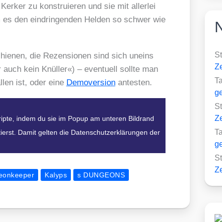
er­ker zu kon­stru­ie­ren und sie mit aller­lei
 es den ein­drin­gen­den Hel­den so schwer wie
S
e­nen, die Rezen­sio­nen sind sich uneins
Ze
uch kein Knül­ler«) – even­tu­ell soll­te man
T
l­len ist, oder eine
Demo­ver­si­on
antes­ten.
ge
S
Ze
ripte, indem du sie im Popup am unteren Bildrand
T
ierst. Damit gelten die Datenschutzerklärungen der
ge
S
Ze
eonkeeper
Kalyps
s DUNGEONS