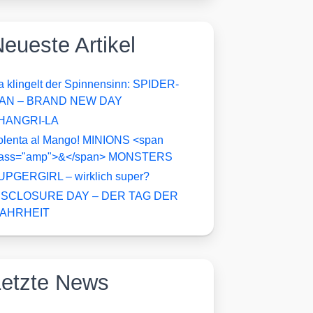
eueste Artikel
a klingelt der Spinnensinn: SPIDER-
AN – BRAND NEW DAY
HANGRI-LA
olenta al Mango! MINIONS <span
lass="amp">&</span> MONSTERS
UPGERGIRL – wirklich super?
ISCLOSURE DAY – DER TAG DER
AHRHEIT
Letzte News