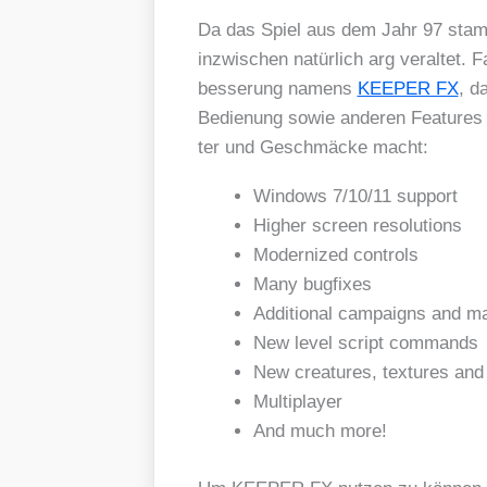
Da das Spiel aus dem Jahr 97 stammt
inzwi­schen natür­lich arg ver­al­tet.
bes­se­rung namens
KEEPER FX
, da
Bedie­nung sowie ande­ren Fea­tures a
ter und Geschmä­cke macht:
Win­dows 7/​10/​11 sup­port
Hig­her screen reso­lu­ti­ons
Moder­ni­zed con­trols
Many bug­fi­xes
Addi­tio­nal cam­paigns and m
New level script com­mands
New crea­tures, tex­tures and
Mul­ti­play­er
And much more!