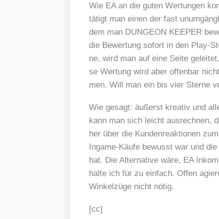
Wie EA an die guten Wer­tun­gen komm
tätigt man einen der fast unum­gäng­l
dem man DUNGEON KEEPER bewer­ten
die Bewer­tung sofort in den Play-St
ne, wird man auf eine Sei­te gelei­t
se Wer­tung wird aber offen­bar nic
men. Will man ein bis vier Ster­ne v
Wie gesagt: äußerst krea­tiv und all
kann man sich leicht aus­rech­nen, d
her über die Kun­den­re­ak­tio­nen zum
Ingame-Käu­fe bewusst war und die B
hat. Die Alter­na­ti­ve wäre, EA Inkom­
hal­te ich für zu ein­fach. Offen agie­
Win­kel­zü­ge nicht nötig.
[cc]