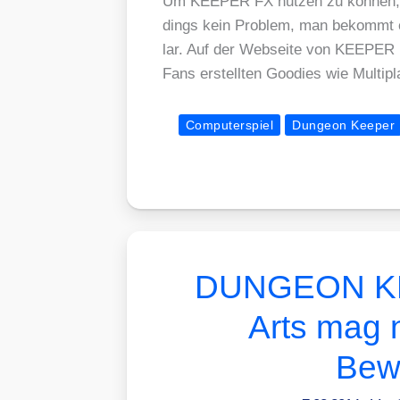
Um KEEPER FX nut­zen zu kön­nen, ben
dings kein Pro­blem, man bekommt 
lar. Auf der Web­sei­te von KEEPER 
Fans erstell­ten Goo­dies wie Mul­ti
Computerspiel
Dungeon Keeper
DUNGEON KEE
Arts mag n
Bew