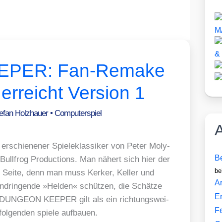
PER: Fan-Remake
rreicht Version 1
efan Holzhauer
•
Computerspiel
A
erschie­ne­ner Spie­le­klas­si­ker von Peter Moly­
Be
 Bull­frog Pro­duc­tions. Man nähert sich hier der
be
en Sei­te, denn man muss Ker­ker, Kel­ler und
Ar
drin­gen­de »Hel­den« schüt­zen, die Schät­ze
E
n. DUNGEON KEEPER gilt als ein rich­tungs­wei­
F
l­gen­den spie­le auf­bau­en.