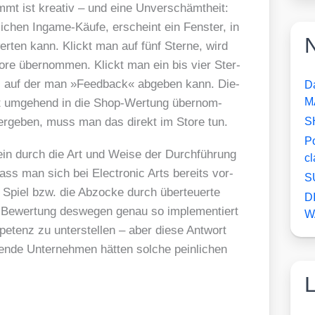
t ist krea­tiv – und eine Unver­schämt­heit:
i­chen Ingame-Käu­fe, erscheint ein Fens­ter, in
N
 kann. Klickt man auf fünf Ster­ne, wird
ore über­nom­men. Klickt man ein bis vier Ster­
et, auf der man »Feed­back« abge­ben kann. Die­
D
M
ht umge­hend in die Shop-Wer­tung über­nom­
er­ge­ben, muss man das direkt im Store tun.
S
P
ein durch die Art und Wei­se der Durch­füh­rung
c
ass man sich bei Elec­tro­nic Arts bereits vor­
S
 Spiel bzw. die Abzo­cke durch über­teu­er­te
D
ewer­tung des­we­gen genau so imple­men­tiert
W
pe­tenz zu unter­stel­len – aber die­se Ant­wort
ren­de Unter­neh­men hät­ten sol­che pein­li­chen