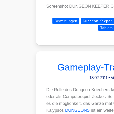
Screen­shot DUNGEON KEEPER Copy­r
Bewertungen
Dungeon Keeper
Tablets
Gameplay-Tr
13.02.2011
• 
Die Rol­le des Dun­ge­on-Krie­chers k
oder als Com­pu­ter­spiel-Zocker.
es die mög­lich­keit, das Gan­ze mal
Kalyp­sos
DUNGEONS
ist ein wei­te