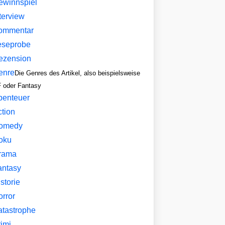
ewinnspiel
terview
ommentar
eseprobe
ezension
enre
Die Genres des Artikel, also beispielsweise
 oder Fantasy
benteuer
ction
omedy
oku
rama
antasy
storie
orror
atastrophe
imi