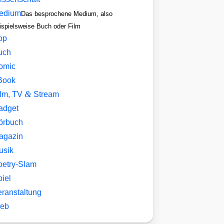
edium
Das besprochene Medium, also
ispielsweise Buch oder Film
pp
uch
omic
Book
&
ilm, TV
Stream
adget
örbuch
agazin
usik
oetry-Slam
iel
eranstaltung
eb