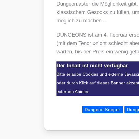
Dungeon,aster die Mög­lich­keit gibt, K
klas­si­schem Gesocks zu fül­len, um
mög­lich zu machen…
DUNGEONS ist am 4. Febru­ar erschi
(mit dem Tenor »nicht schlecht aber a
war­ten, bis der Preis ein wenig gefa
Der Inhalt ist nicht verfügbar.
Bitte erlaube Cookies und externe Javasc
oder durch Klick auf dieses Banner akzept
externen Abieter.
Dungeon Keeper
Dung