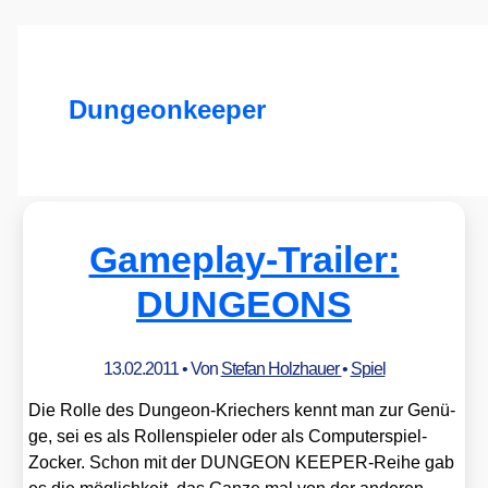
Dungeonkeeper
Gameplay-Trailer:
DUNGEONS
13.02.2011
• Von
Stefan Holzhauer
•
Spiel
Die Rol­le des Dun­ge­on-Krie­chers kennt man zur Genü­
ge, sei es als Rol­len­spie­ler oder als Com­pu­ter­spiel-
Zocker. Schon mit der DUNGEON KEE­PER-Rei­he gab