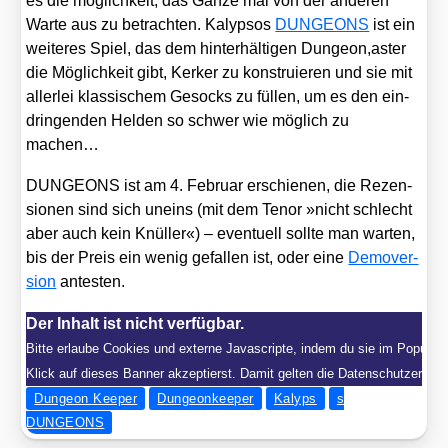
es die mög­lich­keit, das Gan­ze mal von der ande­ren
War­te aus zu betrach­ten. Kalyp­sos
DUNGEONS
ist ein
wei­te­res Spiel, das dem hin­ter­häl­ti­gen Dungeon,aster
die Mög­lich­keit gibt, Ker­ker zu kon­stru­ie­ren und sie mit
aller­lei klas­si­schem Gesocks zu fül­len, um es den ein­
drin­gen­den Hel­den so schwer wie mög­lich zu
machen…
DUNGEONS ist am 4. Febru­ar erschie­nen, die Rezen­
sio­nen sind sich uneins (mit dem Tenor »nicht schlecht
aber auch kein Knül­ler«) – even­tu­ell soll­te man war­ten,
bis der Preis ein wenig gefal­len ist, oder eine
Demo­ver­
si­on
antes­ten.
Der Inhalt ist nicht verfügbar.
Bitte erlaube Cookies und externe Javascripte, indem du sie im Popup a
Klick auf dieses Banner akzeptierst. Damit gelten die Datenschutzerklär
Dungeon Keeper
Dungeonkeeper
Kalyps
s
DUNGEONS