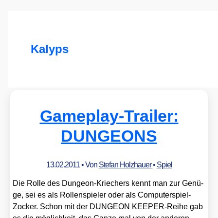
Kalyps
Gameplay-Trailer:
DUNGEONS
13.02.2011
• Von
Stefan Holzhauer
•
Spiel
Die Rol­le des Dun­ge­on-Krie­chers kennt man zur Genü­
ge, sei es als Rol­len­spie­ler oder als Com­pu­ter­spiel-
Zocker. Schon mit der DUNGEON KEE­PER-Rei­he gab