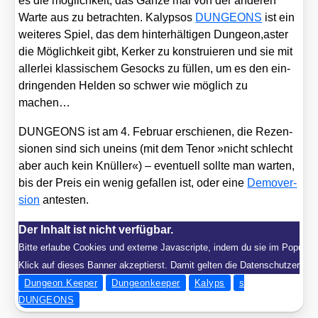
es die mög­lich­keit, das Gan­ze mal von der ande­ren
War­te aus zu betrach­ten. Kalyp­sos
DUNGEONS
ist ein
wei­te­res Spiel, das dem hin­ter­häl­ti­gen Dungeon,aster
die Mög­lich­keit gibt, Ker­ker zu kon­stru­ie­ren und sie mit
aller­lei klas­si­schem Gesocks zu fül­len, um es den ein­
drin­gen­den Hel­den so schwer wie mög­lich zu
machen…
DUNGEONS ist am 4. Febru­ar erschie­nen, die Rezen­
sio­nen sind sich uneins (mit dem Tenor »nicht schlecht
aber auch kein Knül­ler«) – even­tu­ell soll­te man war­ten,
bis der Preis ein wenig gefal­len ist, oder eine
Demo­ver­
si­on
antes­ten.
Der Inhalt ist nicht verfügbar.
Bitte erlaube Cookies und externe Javascripte, indem du sie im Popup a
Klick auf dieses Banner akzeptierst. Damit gelten die Datenschutzerklär
Dungeon Keeper
Dungeonkeeper
Kalyps
s
DUNGEONS