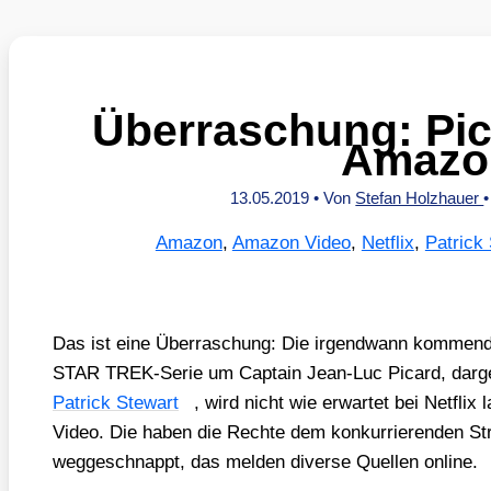
Überraschung: Pic
Amazo
13.05.2019
• Von
Stefan Holzhauer
Amazon
,
Amazon Video
,
Netflix
,
Patrick
Das ist eine Über­ra­schung: Die irgend­wann kom­men
STAR TREK-Serie um Cap­tain Jean-Luc Picard, dar­g
Patrick Ste­wart
, wird nicht wie erwar­tet bei Net­flix
Video. Die haben die Rech­te dem kon­kur­rie­ren­den St
weg­ge­schnappt, das mel­den diver­se Quel­len online.