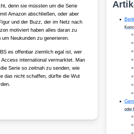
Arti
richt, denn sie müss­ten um die Serie
t mit Ama­zon abschlie­ßen, oder aber
Beit
er Figur und der Buzz, der im Netz nach
Komm
­zon moti­viert haben alles dar­an zu
 um Neu­kun­den zu gene­rie­ren.
S es offen­bar ziem­lich egal ist, wer
 Access inter­na­tio­nal ver­mark­tet. Man
die Serie so zeit­nah zu sen­den, wie
 das nicht schaf­fen, dürf­te die Wut
­den.
Gen
oder 