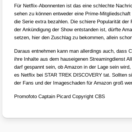
Für Net­flix-Abon­nen­ten ist das eine schlech­te Nach­
sehen zu kön­nen ent­we­der eine Prime-Mit­glied­schaf
die Serie extra bezah­len. Die schie­re Popu­la­ri­tät d
der Ankün­di­gung der Show ent­stan­den ist, dürf­te Ama
set­zen, hier den Zuschlag zu bekom­men, allein schon
Dar­aus ent­neh­men kann man aller­dings auch, dass CB
ihre Inhal­te aus dem haus­ei­ge­nen Strea­ming­dienst All
darf gespannt sein, ob Ama­zon in der Lage sein wird, 
es Net­flix bei STAR TREK DISCOVERY tat. Soll­ten sie
der Fans und der Image­scha­den für Ama­zon groß wer
Pro­mo­fo­to Cap­tain Picard Copy­right CBS