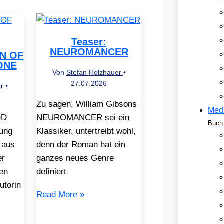
Teaser:
NEUROMANCER
EN OF
ONE
Von
Stefan Holzhauer
•
27.07.2026
er
•
Zu sagen, William Gibsons
Med
OD
NEUROMANCER sei ein
Buch 
ung
Klassiker, untertreibt wohl,
 aus
denn der Roman hat ein
er
ganzes neues Genre
en
definiert
utorin
Read More »