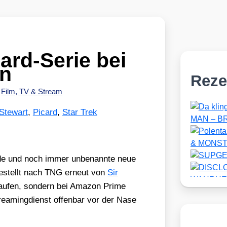
ard-Serie bei
n
Reze
•
Film, TV & Stream
 Stewart
,
Picard
,
Star Trek
­de und noch immer unbe­nann­te neue
e­stellt nach TNG erneut von
Sir
 lau­fen, son­dern bei Ama­zon Prime
rea­ming­dienst offen­bar vor der Nase