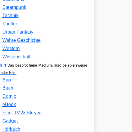
Steampunk
Technik
Thriller
Urban Fantasy
Wahre Geschichte
Western
Wissenschaft
ium
Das besprochene Medium, also beispielsweise
oder Film
App
Buch
Comic
eBook
&
Film, TV
Stream
Gadget
Hörbuch