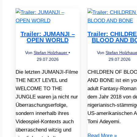
Trailer: JUMANJI –
Trailer: CHILDR
OPEN WORLD
BLOOD AND B
Von
Stefan Holzhauer
•
Von
Stefan Holzhau
29.07.2026
29.07.2026
Die letzten JUMANJI-Filme
CHILDREN OF BLO
THE NEXT LEVEL und
AND BONE ist ein yo
WELCOME TO THE
adult Fantasy-Roman
JUNGLE waren ja nicht nur
dem Jahr 2018 von d
Überraschungserfolge,
nigerianisch-stämmig
sondern innerhalb ihres
US-amerikanischen A
Videospiel-Kontexts auch
Tomi Adeyemi.
überraschend witzig und
Read More »