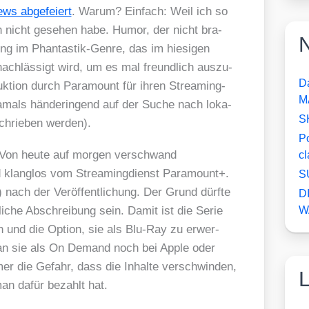
ews abge­fei­ert
. War­um? Ein­fach: Weil ich so
h nicht gese­hen habe. Humor, der nicht bra­
N
ung im Phan­tas­tik-Gen­re, das im hie­si­gen
ach­läs­sigt wird, um es mal freund­lich aus­zu­
D
uk­ti­on durch Para­mount für ihren Strea­ming­
M
mals hän­de­rin­gend auf der Suche nach loka­
S
chrie­ben wer­den).
P
: Von heu­te auf mor­gen ver­schwand
c
g­los vom Strea­ming­dienst Para­mount+.
S
nach der Ver­öf­fent­li­chung. Der Grund dürf­te
D
li­che Abschrei­bung sein. Damit ist die Serie
W
 und die Opti­on, sie als Blu-Ray zu erwer­
 man sie als On Demand noch bei Apple oder
r die Gefahr, dass die Inhal­te ver­schwin­den,
man dafür bezahlt hat.