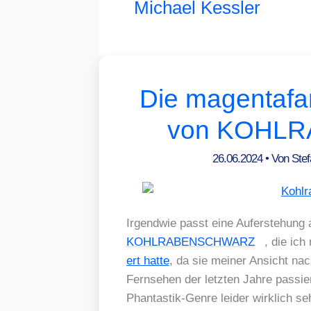
Michael Kessler
Die magentafa
von KOHL
26.06.2024
• Von
Ste
Irgend­wie passt eine Auf­er­ste­hun
KOHLRABENSCHWARZ
, die ich
ert hat­te
, da sie mei­ner Ansicht na
Fern­se­hen der letz­ten Jah­re pas­s
Phan­tas­tik-Gen­re lei­der wirk­lich se