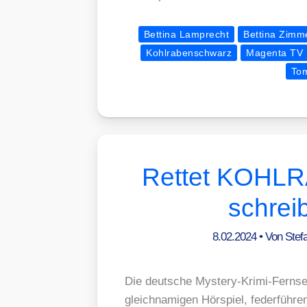
Bettina Lamprecht
Bettina Zim
Kohlrabenschwarz
Magenta TV
To
Rettet KOH
schrei
8.02.2024
• Von
Stef
Die deut­sche Mys­tery-Kri­mi-Fe
gleich­na­mi­gen Hör­spiel, feder­füh­