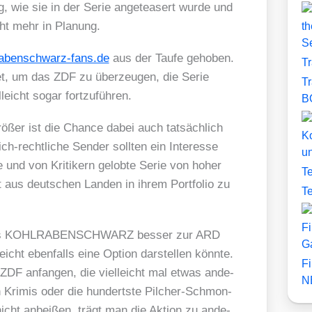
g, wie sie in der Serie ange­teasert wur­de und
icht mehr in Pla­nung.
th
S
ra​ben​schwarz​-fans​.de
aus der Tau­fe geho­ben.
T
et, um das ZDF zu über­zeu­gen, die Serie
T
­leicht sogar fort­zu­füh­ren.
B
ö­ßer ist die Chan­ce dabei auch tat­säch­lich
Ko
h-recht­li­che Sen­der soll­ten ein Inter­es­se
u
 und von Kri­ti­kern gelob­te Serie von hoher
T
tät aus deut­schen Lan­den in ihrem Port­fo­lio zu
T
Fi
, dass KOHLRABENSCHWARZ bes­ser zur ARD
G
eicht eben­falls eine Opti­on dar­stel­len könn­te.
F
DF anfan­gen, die viel­leicht mal etwas ande­
N
en Kri­mis oder die hun­derts­te Pilcher-Schmon­
icht anbei­ßen, trägt man die Akti­on zu ande­