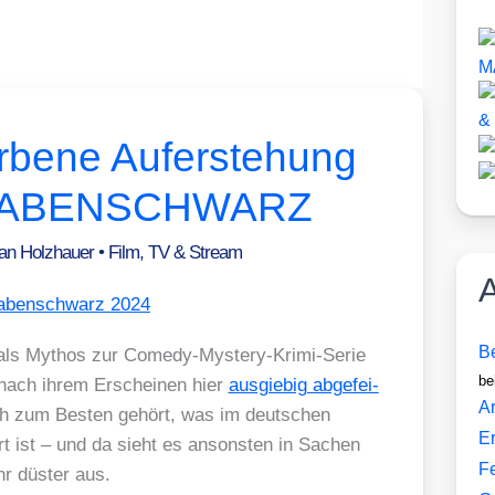
rbene Auferstehung
RABENSCHWARZ
fan Holzhauer
•
Film, TV & Stream
A
Be
g als Mythos zur Come­dy-Mys­tery-Kri­mi-Serie
be
 nach ihrem Erschei­nen hier
aus­gie­big abge­fei­
Ar
ch zum Bes­ten gehört, was im deut­schen
E
iert ist – und da sieht es ansons­ten in Sachen
F
hr düs­ter aus.