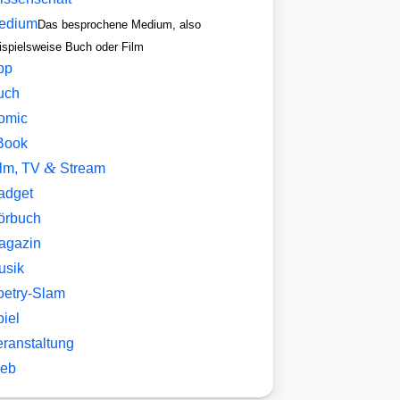
edium
Das besprochene Medium, also
ispielsweise Buch oder Film
pp
uch
omic
Book
&
ilm, TV
Stream
adget
örbuch
agazin
usik
oetry-Slam
iel
eranstaltung
eb