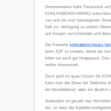
Dum­mer­wei­se hat­te Para­mount s
KOHLRABENSCHWARZ ent­schlos­sen, l
zen und sie vom haus­ei­ge­nen Strea­m
haft zur Ver­fü­gung zu stel­len (Mer­
auf mor­gen ver­schwin­den und dann 
Die Fan­sei­te
kohl​ra​ben​schwarz​-fan
beim ZDF zu mel­den, damit die Seri
hät­te sie auch gut hin­ge­passt. Das h
wei­ter inter­es­siert.
Doch jetzt ist qua­si Ostern für 
kann man die Show bei Tele­koms Ma
ein Bezahl­dienst, aber ein deut­lich n
Außer­dem ist gera­de das Ver­mie­ter­p
len, so dass die Kabel­fern­seh­ge­büh