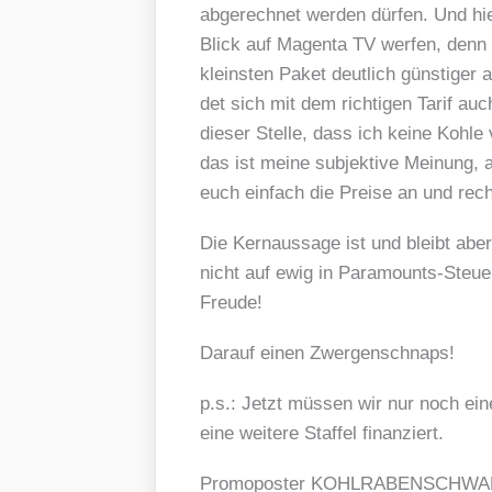
abge­rech­net wer­den dür­fen. Und hier 
Blick auf Magen­ta TV wer­fen, denn d
kleins­ten Paket deut­lich güns­ti­ge
det sich mit dem rich­ti­gen Tarif a
die­ser Stel­le, dass ich kei­ne Koh­
das ist mei­ne sub­jek­ti­ve Mei­nung, a
euch ein­fach die Prei­se an und rech
Die Kern­aus­sa­ge ist und bleibt
nicht auf ewig in Para­mounts-Steu­er­
Freu­de!
Dar­auf einen Zwer­gen­schnaps!
p.s.: Jetzt müs­sen wir nur noch eine
eine wei­te­re Staf­fel finan­ziert.
Pro­mo­pos­ter KOHLRABENSCHWAR