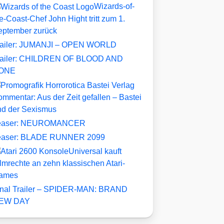
Wizards-of-
e-Coast-Chef John Hight tritt zum 1.
eptember zurück
railer: JUMANJI – OPEN WORLD
railer: CHILDREN OF BLOOD AND
ONE
mmentar: Aus der Zeit gefallen – Bastei
nd der Sexismus
easer: NEUROMANCER
easer: BLADE RUNNER 2099
Universal kauft
lmrechte an zehn klassischen Atari-
ames
inal Trailer – SPIDER-MAN: BRAND
EW DAY