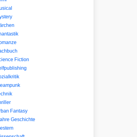
usical
ystery
ärchen
hantastik
omanze
achbuch
ience Fiction
lfpublishing
zialkritik
teampunk
echnik
riller
rban Fantasy
ahre Geschichte
estern
issenschaft