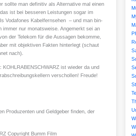
soll­te man defi­ni­tiv als Alter­na­ti­ve mal einen
M
as ist bei bes­se­ren Leis­tun­gen sogar im
M
r als Voda­fones Kabel­fern­se­hen – und man bin­
M
uch immer nur monats­wei­se. Ange­merkt sei an
P
le von der Tele­kom für die Aus­sa­gen bekom­me,
R
ber mit objek­ti­ven Fak­ten hin­ter­legt (schaut
S
­net nach).
Sc
 aber: KOHLRABENSCHWARZ ist wie­der da und
Se
ab­schrei­bungs­kel­lern ver­schol­len! Freu­de!
So
S
T
Th
U
n Pro­du­zen­ten und Geld­ge­ber fin­den, der
W
W
Z Copy­right Bumm Film
W