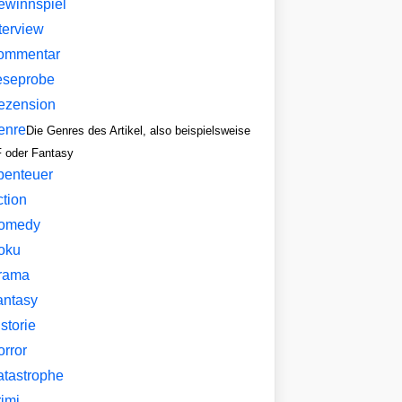
ewinnspiel
terview
ommentar
eseprobe
ezension
enre
Die Genres des Artikel, also beispielsweise
 oder Fantasy
benteuer
ction
omedy
oku
rama
antasy
storie
orror
atastrophe
imi