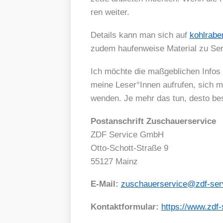
ren wei­ter.
Details kann man sich auf
kohl​ra​b
zudem hau­fen­wei­se Mate­ri­al zu Ser
Ich möch­te die maß­geb­li­chen Infos
mei­ne Leser°Innen auf­ru­fen, sich
wen­den. Je mehr das tun, des­to bes
Post­an­schrift Zuschau­er­ser­vice
ZDF Ser­vice GmbH
Otto-Schott-Stra­ße 9
55127 Mainz
E‑Mail:
zuschauerservice@zdf-ser
Kon­takt­for­mu­lar:
https://​www​.zdf​-se