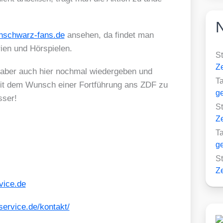
en​schwarz​-fans​.de
anse­hen, da fin­det man
i­en und Hör­spie­len.
S
Ze
 aber auch hier noch­mal wie­der­ge­ben und
T
 mit dem Wunsch einer Fort­füh­rung ans ZDF zu
ge
­ser!
S
Ze
T
ge
S
Ze
vice.de
r​vice​.de/​k​o​n​t​a​kt/