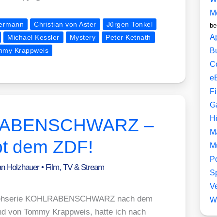
M
mermann
Christian von Aster
Jürgen Tonkel
be
A
Michael Kessler
Mystery
Peter Ketnath
mmy Krappweis
B
C
e
F
G
H
LRABENSCHWARZ –
M
bt dem ZDF!
M
P
an Holzhauer
•
Film, TV & Stream
Sp
V
rn­seh­se­rie KOHLRABENSCHWARZ nach dem
W
rend von Tom­my Krapp­weis, hat­te ich nach