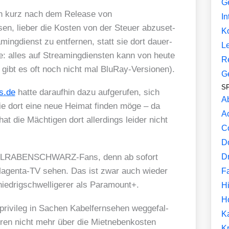
G
ich kurz nach dem Release von
In
ie­ber die Kos­ten von der Steu­er abzu­set­
K
ing­dienst zu ent­fer­nen, statt sie dort dau­er­
L
ke: alles auf Strea­ming­diens­ten kann von heu­te
R
gibt es oft noch nicht mal Blu­Ray-Ver­sio­nen).
G
SF
s​.de
hat­te dar­auf­hin dazu auf­ge­ru­fen, sich
A
e dort eine neue Hei­mat fin­den möge – da
A
at die Mäch­ti­gen dort aller­dings lei­der nicht
C
D
D
KOHL­RA­BEN­SCHWARZ-Fans, denn ab sofort
gen­ta-TV sehen. Das ist zwar auch wie­der
F
ied­rig­schwel­li­ge­rer als Para­mount+.
Hi
H
ri­vi­leg in Sachen Kabel­fern­se­hen weg­ge­fal­
K
­ren nicht mehr über die Miet­ne­ben­kos­ten
Kr