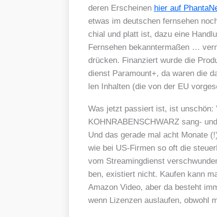
deren Erschei­nen
hier auf Phan­ta­N
etwas im deut­schen fern­se­hen noc
chi­al und platt ist, dazu eine Hand­l
Fern­se­hen bekann­ter­ma­ßen … ver­n
drü­cken. Finan­ziert wur­de die Pro­d
dienst Para­mount+, da waren die da
len Inhal­ten (die von der EU vor­ge­s
Was jetzt pas­siert ist, ist unschön
KOHNRABENSCHWARZ sang- und klan
Und das gera­de mal acht Mona­te (!) 
wie bei US-Fir­men so oft die steu­er­
vom Strea­ming­dienst ver­schwun­den
ben, exis­tiert nicht. Kau­fen kann
Ama­zon Video, aber da besteht imme
wenn Lizen­zen aus­lau­fen, obwohl 