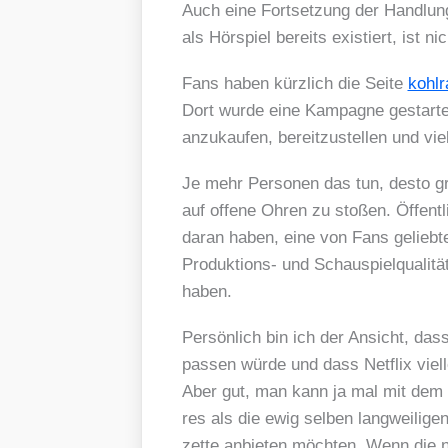
Auch eine Fort­set­zung der Hand­lun
als Hör­spiel bereits exis­tiert, ist n
Fans haben kürz­lich die Sei­te
kohl​
Dort wur­de eine Kam­pa­gne gestar­t
anzu­kau­fen, bereit­zu­stel­len und viel
Je mehr Per­so­nen das tun, des­to gr
auf offe­ne Ohren zu sto­ßen. Öffent­lic
dar­an haben, eine von Fans gelieb­te
Pro­duk­ti­ons- und Schau­spiel­qua­li­
haben.
Per­sön­lich bin ich der Ansicht
pas­sen wür­de und dass Net­flix viel­l
Aber gut, man kann ja mal mit dem Z
res als die ewig sel­ben lang­wei­li­g
zet­te anbie­ten möch­ten. Wenn die n