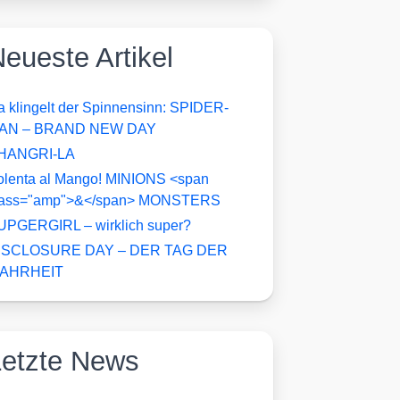
eueste Artikel
a klingelt der Spinnensinn: SPIDER-
AN – BRAND NEW DAY
HANGRI-LA
olenta al Mango! MINIONS <span
lass="amp">&</span> MONSTERS
UPGERGIRL – wirklich super?
ISCLOSURE DAY – DER TAG DER
AHRHEIT
Letzte News