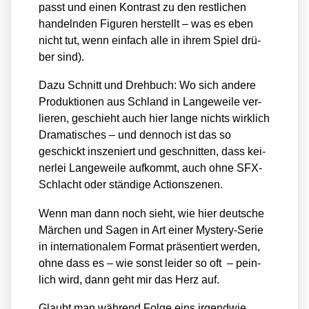
passt und einen Kon­trast zu den rest­li­chen
han­deln­den Figu­ren her­stellt – was es eben
nicht tut, wenn ein­fach alle in ihrem Spiel drü­
ber sind).
Dazu Schnitt und Dreh­buch: Wo sich ande­re
Pro­duk­tio­nen aus Schland in Lan­ge­wei­le ver­
lie­ren, geschieht auch hier lan­ge nichts wirk­lich
Dra­ma­ti­sches – und den­noch ist das so
geschickt insze­niert und geschnit­ten, dass kei­
ner­lei Lan­ge­wei­le auf­kommt, auch ohne SFX-
Schlacht oder stän­di­ge Action­sze­nen.
Wenn man dann noch sieht, wie hier deut­sche
Mär­chen und Sagen in Art einer Mys­tery-Serie
in inter­na­tio­na­lem For­mat prä­sen­tiert wer­den,
ohne dass es – wie sonst lei­der so oft – pein­
lich wird, dann geht mir das Herz auf.
Glaubt man wäh­rend Fol­ge eins irgend­wie