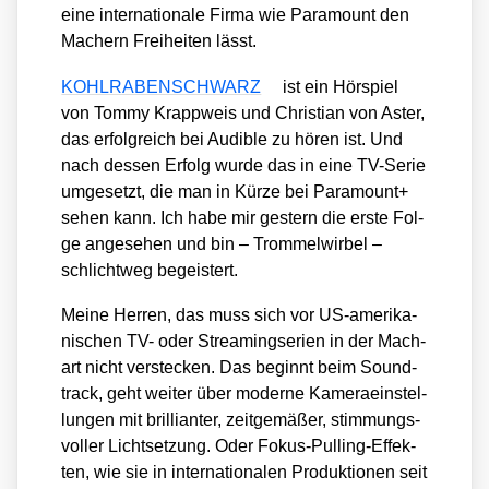
eine inter­na­tio­na­le Fir­ma wie Para­mount den
Machern Frei­hei­ten lässt.
KOHLRABENSCHWARZ
ist ein Hör­spiel
von Tom­my Krapp­weis und Chris­ti­an von Aster,
das erfolg­reich bei Audi­ble zu hören ist. Und
nach des­sen Erfolg wur­de das in eine TV-Serie
umge­setzt, die man in Kür­ze bei Para­mount+
sehen kann. Ich habe mir ges­tern die ers­te Fol­
ge ange­se­hen und bin – Trom­mel­wir­bel –
schlicht­weg begeis­tert.
Mei­ne Her­ren, das muss sich vor US-ame­ri­ka­
ni­schen TV- oder Strea­ming­se­ri­en in der Mach­
art nicht ver­ste­cken. Das beginnt beim Sound­
track, geht wei­ter über moder­ne Kame­ra­ein­stel­
lun­gen mit bril­li­an­ter, zeit­ge­mä­ßer, stim­mungs­
vol­ler Licht­set­zung. Oder Fokus-Pul­ling-Effek­
ten, wie sie in inter­na­tio­na­len Pro­duk­tio­nen seit