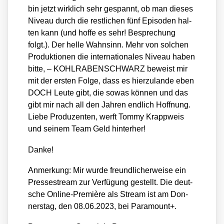
bin jetzt wirk­lich sehr gespannt, ob man die­ses
Niveau durch die rest­li­chen fünf Epi­so­den hal­
ten kann (und hof­fe es sehr! Bespre­chung
folgt.). Der hel­le Wahn­sinn. Mehr von sol­chen
Pro­duk­tio­nen die inter­na­tio­na­les Niveau haben
bit­te, – KOHLRABENSCHWARZ beweist mir
mit der ers­ten Fol­ge, dass es hier­zu­lan­de eben
DOCH Leu­te gibt, die sowas kön­nen und das
gibt mir nach all den Jah­ren end­lich Hoff­nung.
Lie­be Pro­du­zen­ten, werft Tom­my Krapp­weis
und sei­nem Team Geld hin­ter­her!
Dan­ke!
Anmer­kung: Mir wur­de freund­li­cher­wei­se ein
Press­estream zur Ver­fü­gung gestellt. Die deut­
sche Online-Pre­miè­re als Stream ist am Don­
ners­tag, den 08.06.2023, bei Para­mount+.