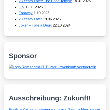
28 Years Later: The Bone Temple
14.01.2026
Opi
12.11.2025
Faraway
1.10.2025
28 Years Later
19.06.2025
Joker – Folie à Deux
22.10.2024
Sponsor
Ausschreibung: Zukunft!
Posi­ti­ve Zukunfts­vi­sio­nen – schreibt Geschich­ten wie sie