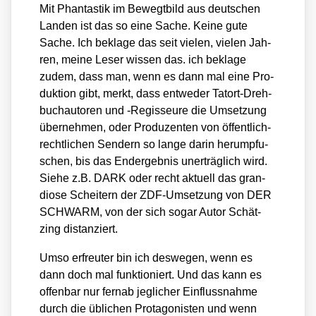
Mit Phan­tas­tik im Bewegt­bild aus deut­schen
Lan­den ist das so eine Sache. Kei­ne gute
Sache. Ich bekla­ge das seit vie­len, vie­len Jah­
ren, mei­ne Leser wis­sen das. ich bekla­ge
zudem, dass man, wenn es dann mal eine Pro­
duk­ti­on gibt, merkt, dass ent­we­der Tat­ort-Dreh­
buch­au­to­ren und ‑Regis­seu­re die Umset­zung
über­neh­men, oder Pro­du­zen­ten von öffent­lich-
recht­li­chen Sen­dern so lan­ge dar­in her­um­pfu­
schen, bis das End­ergeb­nis uner­träg­lich wird.
Sie­he z.B. DARK oder recht aktu­ell das gran­
dio­se Schei­tern der ZDF-Umset­zung von DER
SCHWARM, von der sich sogar Autor Schät­
zing distan­ziert.
Umso erfreu­ter bin ich des­we­gen, wenn es
dann doch mal funk­tio­niert. Und das kann es
offen­bar nur fern­ab jeg­li­cher Ein­fluss­nah­me
durch die übli­chen Prot­ago­nis­ten und wenn