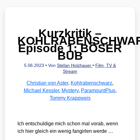
Kurzkritik –
KOHLRABENSCHWA
Episode 1: BÖSER
BUB
5.06.2023
• Von
Stefan Holzhauer
•
Film, TV &
Stream
Christian von Aster
,
Kohlrabenschwarz
,
Michael Kessler
,
Mystery
,
ParamountPlus
,
Tommy Krappweis
Ich ent­schul­di­ge mich schon mal vor­ab, wenn
ich hier gleich ein wenig fan­gir­len wer­de …