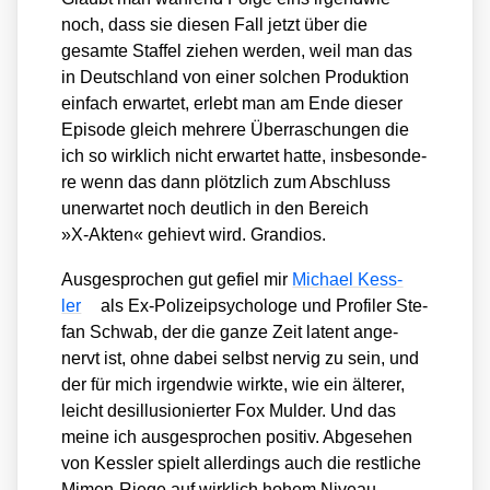
noch, dass sie die­sen Fall jetzt über die
gesam­te Staf­fel zie­hen wer­den, weil man das
in Deutsch­land von einer sol­chen Pro­duk­ti­on
ein­fach erwar­tet, erlebt man am Ende die­ser
Epi­so­de gleich meh­re­re Über­ra­schun­gen die
ich so wirk­lich nicht erwar­tet hat­te, ins­be­son­de­
re wenn das dann plötz­lich zum Abschluss
uner­war­tet noch deut­lich in den Bereich
»X‑Akten« gehievt wird. Gran­di­os.
Aus­ge­spro­chen gut gefiel mir
Micha­el Kess­
ler
als Ex-Poli­zei­psy­cho­lo­ge und Pro­fi­ler Ste­
fan Schwab, der die gan­ze Zeit latent ange­
nervt ist, ohne dabei selbst ner­vig zu sein, und
der für mich irgend­wie wirk­te, wie ein älte­rer,
leicht des­il­lu­sio­nier­ter Fox Muld­er. Und das
mei­ne ich aus­ge­spro­chen posi­tiv. Abge­se­hen
von Kess­ler spielt aller­dings auch die rest­li­che
Mimen-Rie­ge auf wirk­lich hohem Niveau.