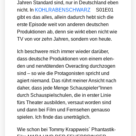
Jah­ren Stan­dard sind, nur in Deutsch­land eben
nicht. In
KOHLRABENSCHWARZ
S01E01
gibt es das alles, allein dadurch hebt sich die
ers­te Epi­so­de weit von ande­ren deut­schen
Pro­duk­tio­nen ab, denn sie wirkt eben nicht wie
TV von vor zehn Jah­ren, son­dern von heu­te.
Ich beschwe­re mich immer wie­der dar­über,
dass deut­sche Pro­duk­tio­nen von einem elen­
den und nerv­tö­ten­den Over­ac­ting durch­zo­gen
sind – so wie die Prot­ago­nis­ten spricht und
agiert nie­mand. Das rührt mei­ner Ansicht nach
daher, dass jede Men­ge Schauspieler°Innen
durch Schau­spiel­schu­len, die in ers­ter Linie
fürs Thea­ter aus­bil­den, ver­saut wor­den sind
und dann bei Film und Fern­se­hen genau­so
spie­len. Ich fin­de das uner­träg­lich.
Wie schon bei Tom­my Krapp­weis´ Phan­tas­tik-