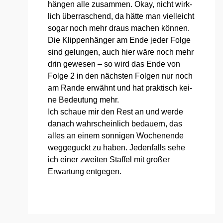
hän­gen alle zusam­men. Okay, nicht wirk­
lich über­ra­schend, da hät­te man viel­leicht
sogar noch mehr draus machen kön­nen.
Die Klip­pen­hän­ger am Ende jeder Fol­ge
sind gelun­gen, auch hier wäre noch mehr
drin gewe­sen – so wird das Ende von
Fol­ge 2 in den nächs­ten Fol­gen nur noch
am Ran­de erwähnt und hat prak­tisch kei­
ne Bedeu­tung mehr.
Ich schaue mir den Rest an und wer­de
danach wahr­schein­lich bedau­ern, das
alles an einem son­ni­gen Wochen­en­de
weg­ge­guckt zu haben. Jeden­falls sehe
ich einer zwei­ten Staf­fel mit gro­ßer
Erwar­tung ent­ge­gen.