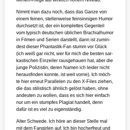
Nimmt man dazu noch, dass das Gan­ze von
einem fei­nen, stel­len­wei­se fein­sin­ni­gen Humor
durch­setzt ist, der ein kom­plet­tes Gegen­teil
vom typisch deut­schen übli­chen Bra­chi­al­hu­mor
in Fil­men und Seri­en dar­stellt, dann ist zumin­
dest die­ser Phan­tas­tik-Fan stumm vor Glück
(ich weiß gar nicht, wer für mich die bes­ten sar­
kas­ti­schen Ein­zei­ler raus­ge­hau­en hat, aber die
jun­ge Poli­zis­tin, deren Namen ich lei­der nicht
her­aus­fin­den konn­te, ist weit vor­ne). Ich möch­
te hier erneut Par­al­le­len zu den X‑Files zie­hen,
die das sti­lis­tisch ähn­lich gelöst haben, ohne
andeu­ten zu wol­len, dass es sich hier ein­fach
nur um ein stump­fes Pla­gi­at han­delt, denn
dafür ist es viel zu eigen­stän­dig.
Alter Schwe­de. Ich höre an die­ser Stel­le mal
mit dem Fan­gir­len auf. Ich bin hoch­er­freut und