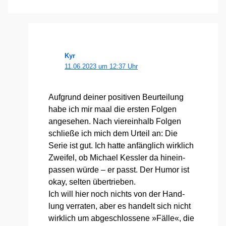
Kyr
11.06.2023 um 12:37 Uhr
Auf­grund dei­ner posi­ti­ven Beur­tei­lung
habe ich mir maal die ers­ten Fol­gen
ange­se­hen. Nach vier­ein­halb Fol­gen
schlie­ße ich mich dem Urteil an: Die
Serie ist gut. Ich hat­te anfäng­lich wirk­lich
Zwei­fel, ob Micha­el Kess­ler da hin­ein­
pas­sen wür­de – er passt. Der Humor ist
okay, sel­ten über­trie­ben.
Ich will hier noch nichts von der Hand­
lung ver­ra­ten, aber es han­delt sich nicht
wirk­lich um abge­schlos­se­ne »Fäl­le«, die