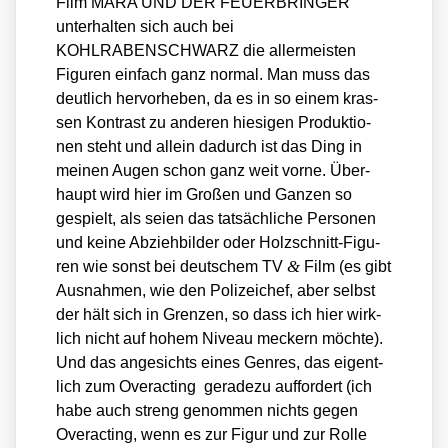
Film MARA UND DER FEUERBRINGER
unter­hal­ten sich auch bei
KOHLRABENSCHWARZ die aller­meis­ten
Figu­ren ein­fach ganz nor­mal. Man muss das
deut­lich her­vor­he­ben, da es in so einem kras­
sen Kon­trast zu ande­ren hie­si­gen Pro­duk­tio­
nen steht und allein dadurch ist das Ding in
mei­nen Augen schon ganz weit vor­ne. Über­
haupt wird hier im Gro­ßen und Gan­zen so
gespielt, als sei­en das tat­säch­li­che Per­so­nen
und kei­ne Abzieh­bil­der oder Holz­schnitt-Figu­
&
ren wie sonst bei deut­schem TV
Film (es gibt
Aus­nah­men, wie den Poli­zei­chef, aber selbst
der hält sich in Gren­zen, so dass ich hier wirk­
lich nicht auf hohem Niveau meckern möch­te).
Und das ange­sichts eines Gen­res, das eigent­
lich zum Over­ac­ting gera­de­zu auf­for­dert (ich
habe auch streng genom­men nichts gegen
Over­ac­ting, wenn es zur Figur und zur Rol­le