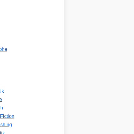
ophe
n
ik
e
ch
Fiction
ishing
tik