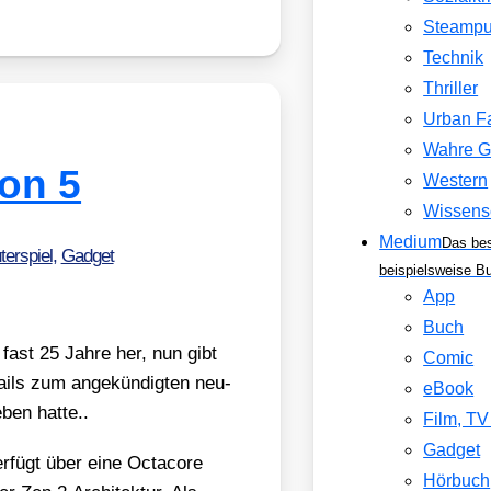
Steamp
Technik
Thriller
Urban F
Wahre G
ion 5
Western
Wissens
Medium
Das be
erspiel
,
Gadget
beispielsweise B
App
Buch
st fast 25 Jah­re her, nun gibt
Comic
ails zum ange­kün­dig­ten neu­
eBook
ben hat­te..
Film, T
Gadget
er­fügt über eine Oct­a­co­re
Hörbuch