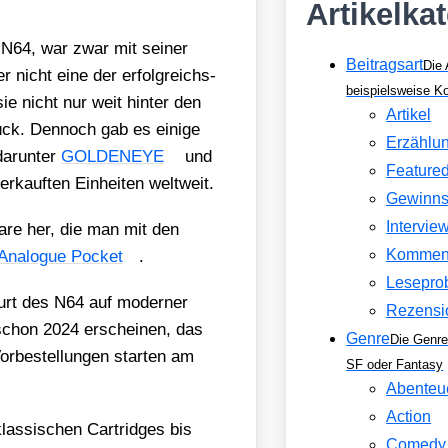
Artikelka
 N64, war zwar mit sei­ner
Beitragsart
Die 
er nicht eine der erfolg­reichs­
beispielsweise 
ie nicht nur weit hin­ter den
Artikel
rück. Den­noch gab es eini­ge
Erzählu
dar­un­ter
GOLDENEYE
und
Feature
ver­kauf­ten Ein­hei­ten welt­weit.
Gewinns
Intervie
­ware her, die man mit den
Kommen
Ana­lo­gue Pocket
.
Lesepro
burt des N64 auf moder­ner
Rezensi
h schon 2024 erschei­nen, das
Genre
Die Genre
r­be­stel­lun­gen star­ten am
SF oder Fantasy
Abenteu
Action
las­si­schen Car­tridges bis
Comedy