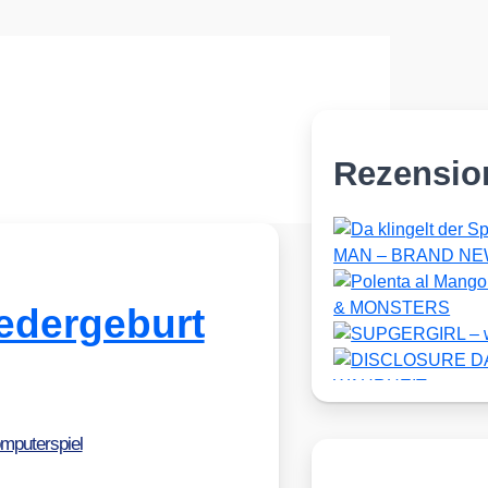
Rezensio
edergeburt
mputerspiel