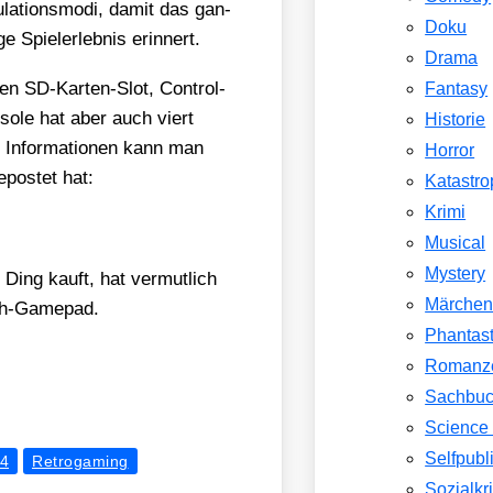
a­ti­ons­mo­di, damit das gan­
Doku
 Spiel­erleb­nis erin­nert.
Drama
n SD-Kar­ten-Slot, Con­trol­
Fantasy
­so­le hat aber auch viert
Historie
che Infor­ma­tio­nen kann man
Horror
epos­tet hat:
Katastr
Krimi
Musical
Mystery
n Ding kauft, hat ver­mut­lich
Märche
oth-Game­pad.
Phantast
Romanz
Sachbu
Science 
Selfpubl
64
Retrogaming
Sozialkri