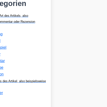
tegorien
Art des Artikels, also
Kommentar oder Rezension
ng
d
piel
w
tar
be
on
s des Artikel, also beispielsweise
er