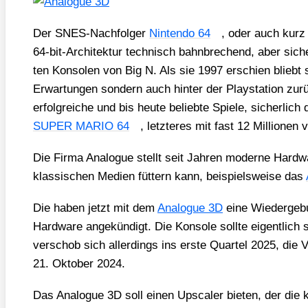
Der SNES-Nach­fol­ger
Nin­ten­do 64
, oder auch kurz
64-bit-Archi­tek­tur tech­nisch bahn­bre­chend, aber sich
ten Kon­so­len von Big N. Als sie 1997 erschien bliebt s
Erwar­tun­gen son­dern auch hin­ter der Play­sta­ti­on zu
erfolg­rei­che und bis heu­te belieb­te Spie­le, sicher­lich 
SUPER MARIO 64
, letz­te­res mit fast 12 Mil­lio­nen 
Die Fir­ma Ana­lo­gue stellt seit Jah­ren moder­ne Hard
klas­si­schen Medi­en füt­tern kann, bei­spiels­wei­se das
Die haben jetzt mit dem
Ana­lo­gue 3D
eine Wie­der­ge­
Hard­ware ange­kün­digt. Die Kon­so­le soll­te eigent­lic
ver­schob sich aller­dings ins ers­te Quar­tel 2025, die Vo
21. Okto­ber 2024.
Das Ana­lo­gue 3D soll einen Ups­ca­ler bie­ten, der die k