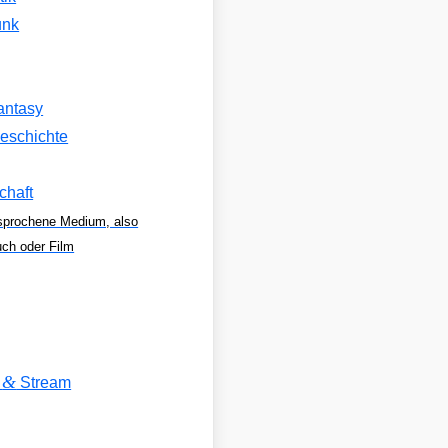
unk
antasy
eschichte
chaft
sprochene Medium, also
uch oder Film
&
V
Stream