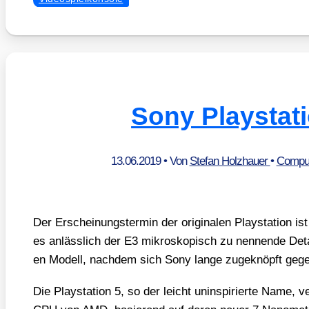
Sony Playstat
13.06.2019
• Von
Stefan Holzhauer
•
Comput
Der Erschei­nungs­ter­min der ori­gi­na­len Play­sta­ti­on i
es anläss­lich der E3 mikro­sko­pisch zu nen­nen­de Det
en Modell, nach­dem sich Sony lan­ge zuge­knöpft gege­
Die Play­sta­ti­on 5, so der leicht unin­spi­rier­te Name, v