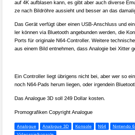
auf 4K auf­bla­sen kann, es gibt aber auch diver­se Emu­l
ze nach Bild­röh­re aus­sieht und bes­ser an das dama­li­ge
Das Gerät ver­fügt über einen USB-Anschluss und eine
ler kön­nen via Blue­tooth ange­bun­den wer­den, die Kon
Ports für ori­gi­na­le N64-Con­trol­ler. Wei­te­re tech­ni­s
aus einem Bild ent­neh­men, dass Ana­lo­gie bei Xit­ter g
Ein Con­trol­ler liegt übri­gens nicht bei, aber wer so ei
noch N64-Pads her­um lie­gen, oder irgend­ein Blue­to
Das Ana­lo­gue 3D soll 249 Dol­lar kos­ten.
Pro­mo­gra­fi­ken Copy­right Ana­lo­gue
Analogue
Analogue 3D
Konsole
N64
Nintendo 
Videospielkonsole