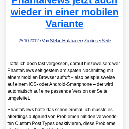
wieder in einer mobilen
Variante
25.10.2012
• Von
Stefan Holzhauer
•
Zu dieser Seite
Hät­te ich doch fast ver­ges­sen, dar­auf hin­zu­wei­sen: wer
Phan­ta­News seit ges­tern am spä­ten Nach­mit­tag mit
einem mobi­len Brow­ser auf­ruft – also bei­spiels­wei­se
auf einem iOS- oder Android-Smart­phone – der wird
auto­ma­tisch auf eine pas­sen­de Ver­si­on der Sei­te
umge­lei­tet.
Phan­ta­News hat­te das schon ein­mal, ich muss­te es
aller­dings auf­grund von Pro­ble­men mit den ver­wen­de­
ten Cus­tom Post Types deak­ti­vie­ren, die­se Pro­ble­me