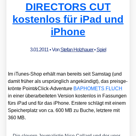
DIRECTORS CUT
kostenlos für iPad und
iPhone
3.01.2011
• Von
Stefan Holzhauer
•
Spiel
Im iTu­nes-Shop erhält man bereits seit Sams­tag (und
damit frü­her als ursprüng­lich ange­kün­digt), das preis­ge­
&
krön­te Point
Click-Adventure
BAPHOMETS FLUCH
in einer über­ar­bei­te­ten Ver­si­on kos­ten­los in Fas­sun­gen
fürs iPad und für das iPho­ne. Ers­te­re schlägt mit einem
Spei­cher­platz von ca. 600 MB zu Buche, letz­te­re mit
360 MB.
Die cle­ve­re Jour­na­lis­tin Nico Col­lard und der uner­