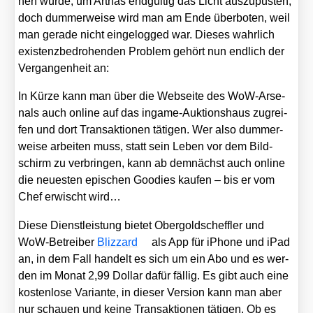
hen wür­de, um Art­has end­gül­tig das Licht aus­zu­pus­ten,
doch dum­mer­wei­se wird man am Ende über­bo­ten, weil
man gera­de nicht ein­ge­log­ged war. Die­ses wahr­lich
exis­tenz­be­dro­hen­den Pro­blem gehört nun end­lich der
Ver­gan­gen­heit an:
In Kür­ze kann man über die Web­sei­te des WoW-Arse­
nals auch online auf das ingame-Auk­ti­ons­haus zugrei­
fen und dort Trans­ak­tio­nen täti­gen. Wer also dum­mer­
wei­se arbei­ten muss, statt sein Leben vor dem Bild­
schirm zu ver­brin­gen, kann ab dem­nächst auch online
die neu­es­ten epi­schen Goo­dies kau­fen – bis er vom
Chef erwischt wird…
Die­se Dienst­leis­tung bie­tet Ober­goldscheff­ler und
WoW-Betrei­ber
Bliz­zard
als App für iPho­ne und iPad
an, in dem Fall han­delt es sich um ein Abo und es wer­
den im Monat 2,99 Dol­lar dafür fäl­lig. Es gibt auch eine
kos­ten­lo­se Vari­an­te, in die­ser Ver­si­on kann man aber
nur schau­en und kei­ne Trans­ak­tio­nen täti­gen. Ob es