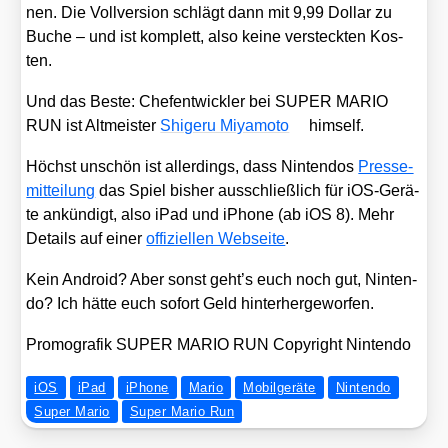
nen. Die Voll­ver­si­on schlägt dann mit 9,99 Dol­lar zu
Buche – und ist kom­plett, also kei­ne ver­steck­ten Kos­
ten.
Und das Bes­te: Chef­ent­wick­ler bei SUPER MARIO
RUN ist Alt­meis­ter
Shi­ge­ru Miya­mo­to
hims­elf.
Höchst unschön ist aller­dings, dass Nin­ten­dos
Pres­se­
mit­tei­lung
das Spiel bis­her aus­schließ­lich für iOS-Gerä­
te ankün­digt, also iPad und iPho­ne (ab iOS 8). Mehr
Details auf einer
offi­zi­el­len Web­sei­te
.
Kein Android? Aber sonst geht’s euch noch gut, Nin­ten­
do? Ich hät­te euch sofort Geld hin­ter­her­ge­wor­fen.
Pro­mo­gra­fik SUPER MARIO RUN Copy­right Nin­ten­do
iOS
iPad
iPhone
Mario
Mobilgeräte
Nintendo
Super Mario
Super Mario Run