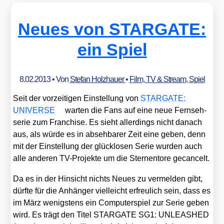
Neues von STARGATE:
ein Spiel
8.02.2013
• Von
Stefan Holzhauer
•
Film, TV & Stream
,
Spiel
Seit der vor­zei­ti­gen Ein­stel­lung von
STARGATE:
UNIVERSE
war­ten die Fans auf eine neue Fern­seh­
se­rie zum Fran­chise. Es sieht aller­dings nicht danach
aus, als wür­de es in abseh­ba­rer Zeit eine geben, denn
mit der Ein­stel­lung der glück­lo­sen Serie wur­den auch
alle ande­ren TV-Pro­jek­te um die Ster­nen­to­re gecan­celt.
Da es in der Hin­sicht nichts Neu­es zu ver­mel­den gibt,
dürf­te für die Anhän­ger viel­leicht erfreu­lich sein, dass es
im März wenigs­tens ein Com­pu­ter­spiel zur Serie geben
wird. Es trägt den Titel STARGATE SG1: UNLEASHED