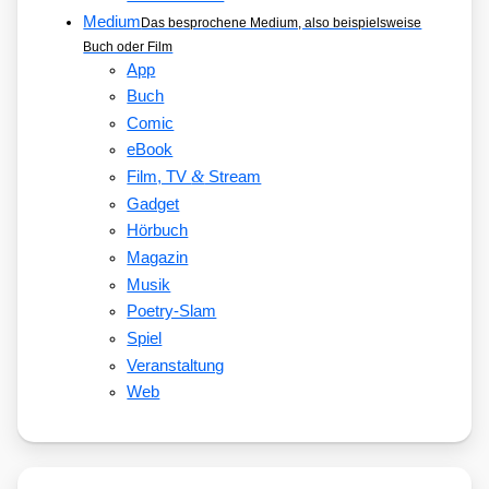
Medium
Das besprochene Medium, also beispielsweise
Buch oder Film
App
Buch
Comic
eBook
&
Film, TV
Stream
Gadget
Hörbuch
Magazin
Musik
Poetry-Slam
Spiel
Veranstaltung
Web