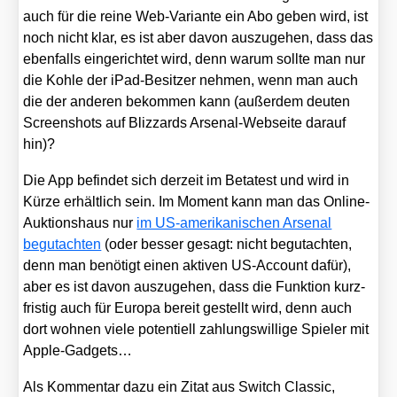
auch für die rei­ne Web-Vari­an­te ein Abo geben wird, ist
noch nicht klar, es ist aber davon aus­zu­ge­hen, dass das
eben­falls ein­ge­rich­tet wird, denn war­um soll­te man nur
die Koh­le der iPad-Besit­zer neh­men, wenn man auch
die der ande­ren bekom­men kann (außer­dem deu­ten
Screen­shots auf Bliz­zards Arse­nal-Web­sei­te dar­auf
hin)?
Die App befin­det sich der­zeit im Beta­test und wird in
Kür­ze erhält­lich sein. Im Moment kann man das Online-
Auk­ti­ons­haus nur
im US-ame­ri­ka­ni­schen Arse­nal
begut­ach­ten
(oder bes­ser gesagt: nicht begut­ach­ten,
denn man benö­tigt einen akti­ven US-Account dafür),
aber es ist davon aus­zu­ge­hen, dass die Funk­ti­on kurz­
fris­tig auch für Euro­pa bereit gestellt wird, denn auch
dort woh­nen vie­le poten­ti­ell zah­lungs­wil­li­ge Spie­ler mit
Apple-Gad­gets…
Als Kom­men­tar dazu ein Zitat aus Switch Clas­sic,