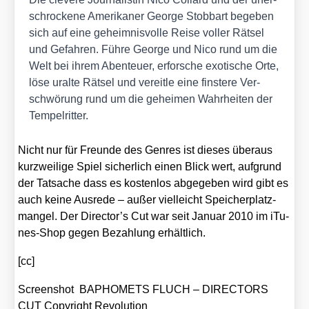
schro­cke­ne Ame­ri­ka­ner Geor­ge Stob­bart bege­ben
sich auf eine geheim­nis­vol­le Rei­se vol­ler Rät­sel
und Gefah­ren. Füh­re Geor­ge und Nico rund um die
Welt bei ihrem Aben­teu­er, erfor­sche exo­ti­sche Orte,
löse uralte Rät­sel und ver­eit­le eine fins­te­re Ver­
schwö­rung rund um die gehei­men Wahr­hei­ten der
Tem­pel­rit­ter.
Nicht nur für Freun­de des Gen­res ist die­ses über­aus
kurz­wei­li­ge Spiel sicher­lich einen Blick wert, auf­grund
der Tat­sa­che dass es kos­ten­los abge­ge­ben wird gibt es
auch kei­ne Aus­re­de – außer viel­leicht Spei­cher­platz­
man­gel. Der Director’s Cut war seit Janu­ar 2010 im iTu­
nes-Shop gegen Bezah­lung erhält­lich.
[cc]
Screen­shot BAPHOMETS FLUCH – DIRECTORS
CUT Copy­right Revo­lu­ti­on