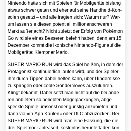
Nin­ten­do hat­te sich mit Spie­len für Mobil­ge­rä­te bis­lang
etwas schwer getan und eher auf sei­ne Hand­held-Kon­
so­len gesetzt – und alle frag­ten sich: War­um nur? War­
um las­sen sie die­sen poten­ti­ell mil­lio­nen­schwe­ren
Markt außer acht? Nicht zuletzt der Erfolg von Poké­mon
Go wird sie eines Bes­se­ren belehrt haben, denn am 15.
Dezem­ber kommt
die
iko­ni­sche Nin­ten­do-Figur auf die
Mobil­ge­rä­te: Klemp­ner Mario.
SUPER MARIO RUN wird das Spiel hei­ßen, in dem der
Prot­ago­nist kon­ti­nu­ier­lich lau­fen wird, und der Spie­ler
ihm durch Tip­pen dabei hel­fen kann, über Hin­der­nis­se
zu sprin­gen oder coo­le Son­der­mo­ves aus­zu­füh­ren.
Klingt bekannt. Dabei setzt man nicht auf die bei ande­
ren anbie­tern so belieb­ten Mogel­pa­ckun­gen, abge­
speck­te Spie­le umsonst oder güns­tig anzu­bie­ten und
dann via »in-App-Käu­fen« oder DLC abzu­zo­cken. Bei
SUPER MARIO RUN wird man eine Fas­sung, die die
drei Spiel­mo­di anteasert, kos­ten­los her­un­ter­la­den kön­