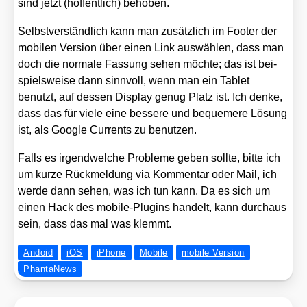
sind jetzt (hof­fent­lich) beho­ben.
Selbst­ver­ständ­lich kann man zusätz­lich im Foo­ter der
mobi­len Ver­si­on über einen Link aus­wäh­len, dass man
doch die nor­ma­le Fas­sung sehen möch­te; das ist bei­
spiels­wei­se dann sinn­voll, wenn man ein Tablet
benutzt, auf des­sen Dis­play genug Platz ist. Ich den­ke,
dass das für vie­le eine bes­se­re und beque­me­re Lösung
ist, als Goog­le Curr­ents zu benut­zen.
Falls es irgend­wel­che Pro­ble­me geben soll­te, bit­te ich
um kur­ze Rück­mel­dung via Kom­men­tar oder Mail, ich
wer­de dann sehen, was ich tun kann. Da es sich um
einen Hack des mobi­le-Plug­ins han­delt, kann durch­aus
sein, dass das mal was klemmt.
Andoid
iOS
iPhone
Mobile
mobile Version
PhantaNews