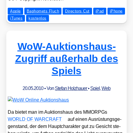
Apple
Baphomets Fluch
Directors Cut
iPad
iPhone
iTunes
kostenlos
WoW-Auktionshaus-
Zugriff außerhalb des
Spiels
20.05.2010
• Von
Stefan Holzhauer
•
Spiel
,
Web
Da bie­tet man im Auk­ti­ons­haus des MMORPGs
WORLD OF WARCRAFT
auf einen Aus­rüs­tungs­ge­
gen­stand, der dem Haupt­cha­rak­ter gut zu Gesicht ste­