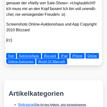
genau­er der »Nel­ly von Sale-Show«: »Unglaub­lich!!!
Ich muss mir an den Kopf fas­sen! Ich bin voll unend­li­
cher, nie ver­sie­gen­der Freu­de!« :o)
Screen­shots Online-Auk­ti­ons­haus und App Copy­right
2010 Bliz­zard
[cc]
App
Auktionshaus
Blizzard
iPad
iPhone
Online
Online Auktionen
World Of Warcraft
Artikelkategorien
Beitragsart
Die Art des Artikels, also beispielsweise