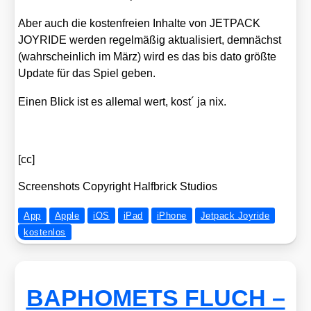
Aber auch die kos­ten­frei­en Inhal­te von JETPACK
JOYRIDE wer­den regel­mä­ßig aktua­li­siert, dem­nächst
(wahr­schein­lich im März) wird es das bis dato größ­te
Update für das Spiel geben.
Einen Blick ist es alle­mal wert, kost´ ja nix.
[cc]
Screen­shots Copy­right Half­brick Stu­di­os
App
Apple
iOS
iPad
iPhone
Jetpack Joyride
kostenlos
BAPHOMETS FLUCH –