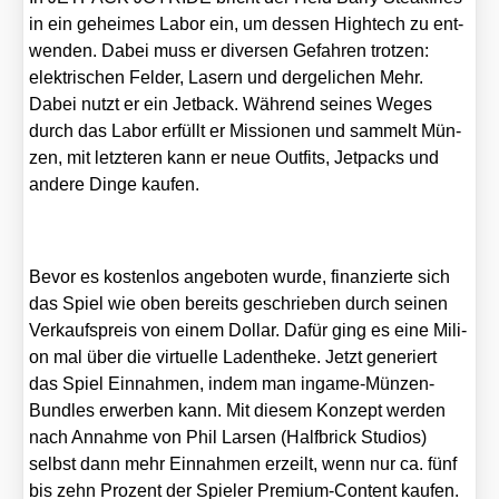
in ein gehei­mes Labor ein, um des­sen High­tech zu ent­
wen­den. Dabei muss er diver­sen Gefah­ren trot­zen:
elek­tri­schen Fel­der, Lasern und der­ge­li­chen Mehr.
Dabei nutzt er ein Jet­back. Wäh­rend sei­nes Weges
durch das Labor erfüllt er Mis­sio­nen und sam­melt Mün­
zen, mit letz­te­ren kann er neue Out­fits, Jet­packs und
ande­re Din­ge kau­fen.
Bevor es kos­ten­los ange­bo­ten wur­de, finan­zier­te sich
das Spiel wie oben bereits geschrie­ben durch sei­nen
Ver­kaufs­preis von einem Dol­lar. Dafür ging es eine Mili­
on mal über die vir­tu­el­le Laden­the­ke. Jetzt gene­riert
das Spiel Ein­nah­men, indem man ingame-Mün­zen-
Bund­les erwer­ben kann. Mit die­sem Kon­zept wer­den
nach Annah­me von Phil Lar­sen (Half­brick Stu­di­os)
selbst dann mehr Ein­nah­men erzeilt, wenn nur ca. fünf
bis zehn Pro­zent der Spie­ler Pre­mi­um-Con­tent kau­fen.