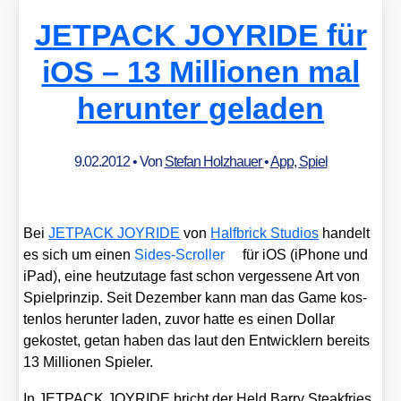
JETPACK JOYRIDE für
iOS – 13 Millionen mal
herunter geladen
9.02.2012
• Von
Stefan Holzhauer
•
App
,
Spiel
Bei
JETPACK JOYRIDE
von
Half­brick Stu­di­os
han­delt
es sich um einen
Sides-Scrol­ler
für iOS (iPho­ne und
iPad), eine heut­zu­ta­ge fast schon ver­ges­se­ne Art von
Spiel­prin­zip. Seit Dezem­ber kann man das Game kos­
ten­los her­un­ter laden, zuvor hat­te es einen Dol­lar
gekos­tet, getan haben das laut den Ent­wick­lern bereits
13 Mil­lio­nen Spie­ler.
In JETPACK JOYRIDE bricht der Held Bar­ry Steak­fries