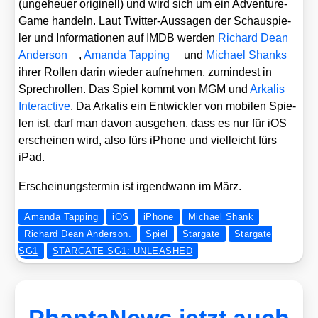
(unge­heu­er ori­gi­nell) und wird sich um ein Adven­ture-
Game han­deln. Laut Twit­ter-Aus­sa­gen der Schau­spie­
ler und Infor­ma­tio­nen auf IMDB wer­den
Richard Dean
Ander­son
,
Aman­da Tap­ping
und
Micha­el Shanks
ihrer Rol­len dar­in wie­der auf­neh­men, zumin­dest in
Sprech­rol­len. Das Spiel kommt von MGM und
Arka­lis
Inter­ac­ti­ve
. Da Arka­lis ein Ent­wick­ler von mobi­len Spie­
len ist, darf man davon aus­ge­hen, dass es nur für iOS
erschei­nen wird, also fürs iPho­ne und viel­leicht fürs
iPad.
Erschei­nungs­ter­min ist irgend­wann im März.
Amanda Tapping
iOS
iPhone
Michael Shank
Richard Dean Anderson.
Spiel
Stargate
Stargate
SG1
STARGATE SG1: UNLEASHED
PhantaNews jetzt auch