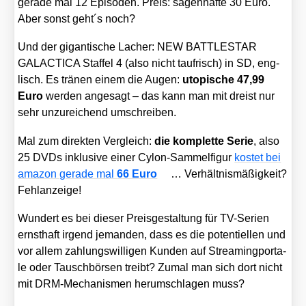
gera­de mal 12 Epi­so­den. Preis: sagen­haf­te 30 Euro.
Aber sonst geht´s noch?
Und der gigan­ti­sche Lacher: NEW BATTLESTAR
GALACTICA Staf­fel 4 (also nicht tau­frisch) in SD, eng­
lisch. Es trä­nen einem die Augen:
uto­pi­sche 47,99
Euro
wer­den ange­sagt – das kann man mit dreist nur
sehr unzu­rei­chend umschrei­ben.
Mal zum direk­ten Ver­gleich:
die kom­plet­te Serie
, also
25 DVDs inklu­si­ve einer Cylon-Sam­mel­fi­gur
kos­tet bei
ama­zon gera­de mal
66 Euro
… Ver­hält­nis­mä­ßig­keit?
Fehl­an­zei­ge!
Wun­dert es bei die­ser Preis­ge­stal­tung für TV-Seri­en
ernst­haft irgend jeman­den, dass es die poten­ti­el­len und
vor allem zah­lungs­wil­li­gen Kun­den auf Strea­ming­por­ta­
le oder Tausch­bör­sen treibt? Zumal man sich dort nicht
mit DRM-Mecha­nis­men her­um­schla­gen muss?