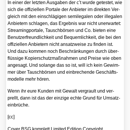
In einer der letz­ten Aus­ga­ben der c’t wur­de getes­tet, wie
sich die offi­zi­el­len Por­ta­le der Anbie­ter im direk­ten Ver­
gleich mit den ein­schlä­gi­gen semi­le­ga­len oder ille­ga­len
Anbie­tern schla­gen, das Ergeb­nis war nicht uner­war­tet:
Strea­ming­por­ta­le, Tausch­bör­sen und Co. bie­ten eine
Benut­zer­freund­lich­keit und Bequem­lich­keit, die bei den
offi­zi­el­len Anbie­tern nicht ansatz­wei­se zu fin­den ist.
Und dazu kom­men noch Beschrän­kun­gen durch über­
flüs­si­ge Kopier­schutz­maß­nah­men und Prei­se wie oben
ange­sagt. Und solan­ge das so ist, will ich kein Gewim­
mer über Tausch­bör­sen und ein­bre­chen­de Geschäfts­
mo­del­le mehr hören.
Wenn ihr eure Kun­den mit Gewalt ver­grault und ver­
prellt, dann ist das der ein­zi­ge ech­te Grund für Umsatz­
ein­brü­che.
[cc]
Cover BSG kom­plett Limi­t­ed Edi­ti­on Copy­right