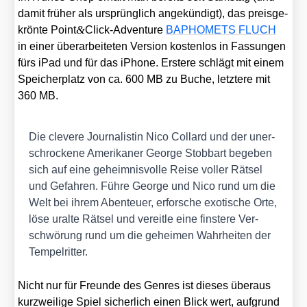
damit frü­her als ursprüng­lich ange­kün­digt), das preis­ge­
&
krön­te Point
Click-Adventure
BAPHOMETS FLUCH
in einer über­ar­bei­te­ten Ver­si­on kos­ten­los in Fas­sun­gen
fürs iPad und für das iPho­ne. Ers­te­re schlägt mit einem
Spei­cher­platz von ca. 600 MB zu Buche, letz­te­re mit
360 MB.
Die cle­ve­re Jour­na­lis­tin Nico Col­lard und der uner­
schro­cke­ne Ame­ri­ka­ner Geor­ge Stob­bart bege­ben
sich auf eine geheim­nis­vol­le Rei­se vol­ler Rät­sel
und Gefah­ren. Füh­re Geor­ge und Nico rund um die
Welt bei ihrem Aben­teu­er, erfor­sche exo­ti­sche Orte,
löse uralte Rät­sel und ver­eit­le eine fins­te­re Ver­
schwö­rung rund um die gehei­men Wahr­hei­ten der
Tem­pel­rit­ter.
Nicht nur für Freun­de des Gen­res ist die­ses über­aus
kurz­wei­li­ge Spiel sicher­lich einen Blick wert, auf­grund