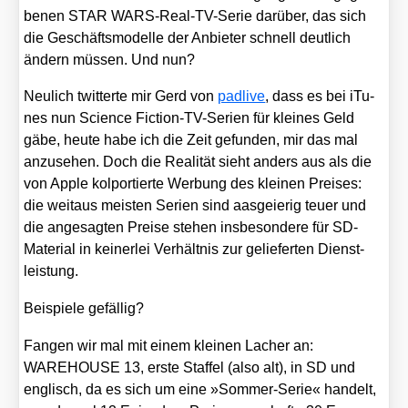
be­nen STAR WARS-Real-TV-Serie dar­über, das sich
die Geschäfts­mo­del­le der Anbie­ter schnell deut­lich
ändern müs­sen. Und nun?
Neu­lich twit­ter­te mir Gerd von
pad­li­ve
, dass es bei iTu­
nes nun Sci­ence Fic­tion-TV-Seri­en für klei­nes Geld
gäbe, heu­te habe ich die Zeit gefun­den, mir das mal
anzu­se­hen. Doch die Rea­li­tät sieht anders aus als die
von Apple kol­por­tier­te Wer­bung des klei­nen Prei­ses:
die weit­aus meis­ten Seri­en sind aas­geie­rig teu­er und
die ange­sag­ten Prei­se ste­hen ins­be­son­de­re für SD-
Mate­ri­al in kei­ner­lei Ver­hält­nis zur gelie­fer­ten Dienst­
leis­tung.
Bei­spie­le gefäl­lig?
Fan­gen wir mal mit einem klei­nen Lacher an:
WAREHOUSE 13, ers­te Staf­fel (also alt), in SD und
eng­lisch, da es sich um eine »Som­mer-Serie« han­delt,