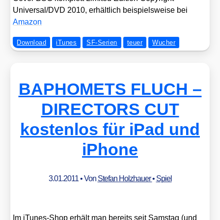
Universal/​DVD 2010, erhält­lich bei­spiels­wei­se bei
Ama­zon
Download
iTunes
SF-Serien
teuer
Wucher
BAPHOMETS FLUCH –
DIRECTORS CUT
kostenlos für iPad und
iPhone
3.01.2011
• Von
Stefan Holzhauer
•
Spiel
Im iTu­nes-Shop erhält man bereits seit Sams­tag (und