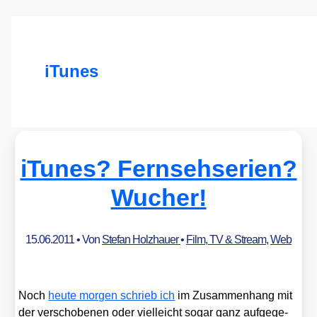
iTunes
iTunes? Fernsehserien?
Wucher!
15.06.2011
• Von
Stefan Holzhauer
•
Film, TV & Stream
,
Web
Noch
heu­te mor­gen schrieb ich
im Zusam­men­hang mit
der ver­scho­be­nen oder viel­leicht sogar ganz auf­ge­ge­