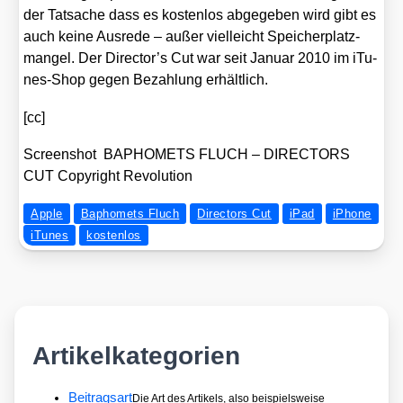
der Tat­sa­che dass es kos­ten­los abge­ge­ben wird gibt es
auch kei­ne Aus­re­de – außer viel­leicht Spei­cher­platz­
man­gel. Der Director’s Cut war seit Janu­ar 2010 im iTu­
nes-Shop gegen Bezah­lung erhält­lich.
[cc]
Screen­shot BAPHOMETS FLUCH – DIRECTORS
CUT Copy­right Revo­lu­ti­on
Apple
Baphomets Fluch
Directors Cut
iPad
iPhone
iTunes
kostenlos
Artikelkategorien
Beitragsart
Die Art des Artikels, also beispielsweise