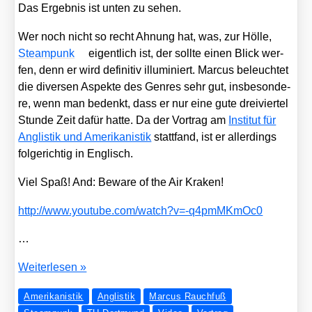
Das Ergeb­nis ist unten zu sehen.
Wer noch nicht so recht Ahnung hat, was, zur Höl­le,
Steam­punk
eigent­lich ist, der soll­te einen Blick wer­
fen, denn er wird defi­ni­tiv illu­mi­niert. Mar­cus beleuch­tet
die diver­sen Aspek­te des Gen­res sehr gut, ins­be­son­de­
re, wenn man bedenkt, dass er nur eine gute drei­vier­tel
Stun­de Zeit dafür hat­te. Da der Vor­trag am
Insti­tut für
Anglis­tik und Ame­ri­ka­nis­tik
statt­fand, ist er aller­dings
fol­ge­rich­tig in Eng­lisch.
Viel Spaß! And: Bewa­re of the Air Kra­ken!
http://​www​.you​tube​.com/​w​a​t​c​h​?​v​=​-​q​4​p​m​M​K​m​Oc0
…
Steam­
Wei­ter­le­sen »
punk
Amerikanistik
Anglistik
Marcus Rauchfuß
–