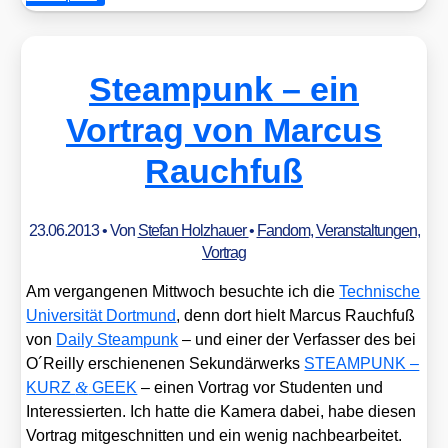
Steampunk – ein
Vortrag von Marcus
Rauchfuß
23.06.2013
• Von
Stefan Holzhauer
•
Fandom
,
Veranstaltungen
,
Vortrag
Am ver­gan­ge­nen Mitt­woch besuch­te ich die
Tech­ni­sche
Uni­ver­si­tät Dort­mund
, denn dort hielt Mar­cus Rauch­fuß
von
Dai­ly Steam­punk
– und einer der Ver­fas­ser des bei
O´Reilly erschie­ne­nen Sekun­där­werks
STEAMPUNK –
&
KURZ
GEEK
– einen Vor­trag vor Stu­den­ten und
Inter­es­sier­ten. Ich hat­te die Kame­ra dabei, habe die­sen
Vor­trag mit­ge­schnit­ten und ein wenig nach­be­ar­bei­tet.