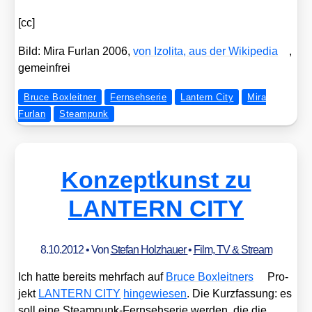
[cc]
Bild: Mira Fur­lan 2006,
von Izo­li­ta, aus der Wiki­pe­dia
,
gemein­frei
Bruce Boxleitner
Fernsehserie
Lantern City
Mira
Furlan
Steampunk
Konzeptkunst zu
LANTERN CITY
8.10.2012
• Von
Stefan Holzhauer
•
Film, TV & Stream
Ich hat­te bereits mehr­fach auf
Bruce Box­leit­ners
Pro­
jekt
LANTERN CITY
hin­ge­wie­sen
. Die Kurz­fas­sung: es
soll eine Steam­punk-Fern­seh­se­rie wer­den, die die