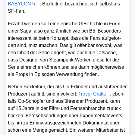
BABYLON 5
. Box­leit­ner bezeich­net sich selbst als
SF-Fan.
Erzählt wer­den soll eine epi­sche Geschich­te in Form
einer Saga, also ganz ähn­lich wie bei B5. Beson­ders
inter­es­sant ist beim Kon­zept, dass die Fans auf­ge­for­
dert sind, mit­zu­ma­chen. Das gilt offen­bar sowohl, was
den Inhalt der Serie angeht, wie auch die Tat­sa­che,
dass Desi­gner von Steam­punk-Wer­ken die­se für die
Serie ein­rei­chen kön­nen und sie dann mög­li­cher­wei­se
als Props in Epi­so­den Ver­wen­dung fin­den.
Neben Box­leit­ner, der als Co-Erfin­der und aus­füh­ren­der
Pro­du­zent auf­tritt, sind invol­viert:
Tre­vor Crafts
, eben­
falls Co-Schöp­fer und aus­füh­ren­der Pro­du­zent, kann
auf 15 Jah­re in der Film- und Fern­seh­bran­che zurück
bli­cken. Fern­seh­sen­dun­gen über Expe­ri­men­tale­vents
bis hin zu Emmy-aus­ge­zeich­ne­ten Doku­men­ta­tio­nen
schon eine Men­ge gemacht. Ein wei­te­rer Mit­ar­bei­ter ist