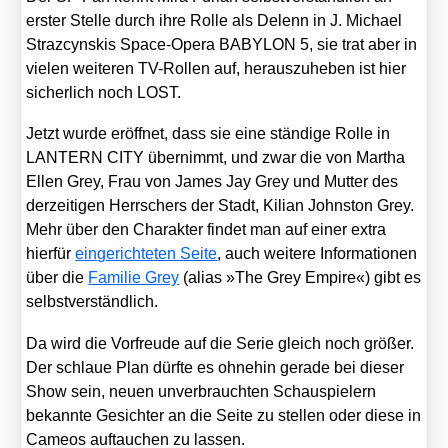
ers­ter Stel­le durch ihre Rol­le als Delenn in J. Micha­el
Straz­cynskis Space-Ope­ra BABYLON 5, sie trat aber in
vie­len wei­te­ren TV-Rol­len auf, her­aus­zu­he­ben ist hier
sicher­lich noch LOST.
Jetzt wur­de eröff­net, dass sie eine stän­di­ge Rol­le in
LANTERN CITY über­nimmt, und zwar die von Mar­tha
Ellen Grey, Frau von James Jay Grey und Mut­ter des
der­zei­ti­gen Herr­schers der Stadt, Kili­an John­s­ton Grey.
Mehr über den Cha­rak­ter fin­det man auf einer extra
hier­für
ein­ge­rich­te­ten Sei­te
, auch wei­te­re Infor­ma­tio­nen
über die
Fami­lie Grey
(ali­as »The Grey Empire«) gibt es
selbst­ver­ständ­lich.
Da wird die Vor­freu­de auf die Serie gleich noch grö­ßer.
Der schlaue Plan dürf­te es ohne­hin gera­de bei die­ser
Show sein, neu­en unver­brauch­ten Schau­spie­lern
bekann­te Gesich­ter an die Sei­te zu stel­len oder die­se in
Came­os auf­tau­chen zu las­sen.