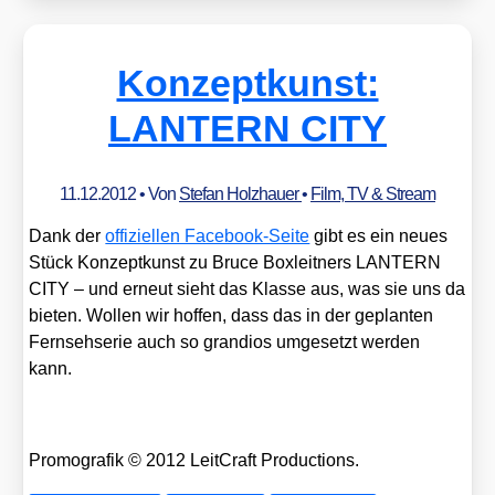
Konzeptkunst:
LANTERN CITY
11.12.2012
• Von
Stefan Holzhauer
•
Film, TV & Stream
Dank der
offi­zi­el­len Face­book-Sei­te
gibt es ein neu­es
Stück Kon­zept­kunst zu Bruce Box­leit­ners LANTERN
CITY – und erneut sieht das Klas­se aus, was sie uns da
bie­ten. Wol­len wir hof­fen, dass das in der geplan­ten
Fern­seh­se­rie auch so gran­di­os umge­setzt wer­den
kann.
Pro­mo­gra­fik © 2012 Leit­Craft Pro­duc­tions.