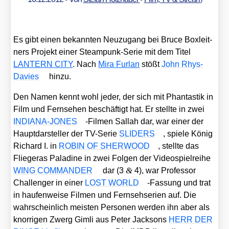
Es gibt einen bekann­ten Neu­zu­gang bei Bruce Box­leit­
ners Pro­jekt einer Steam­punk-Serie mit dem Titel
LANTERN CITY
. Nach
Mira Fur­lan
stößt
John Rhys-
Davies
hin­zu.
Den Namen kennt wohl jeder, der sich mit Phan­tas­tik in
Film und Fern­se­hen beschäf­tigt hat. Er stell­te in zwei
INDIANA-JONES
-Fil­men Sal­lah dar, war einer der
Haupt­dar­stel­ler der TV-Serie
SLIDERS
, spie­le König
Richard I. in
ROBIN OF SHERWOOD
, stell­te das
Flie­ger­as Pala­di­ne in zwei Fol­gen der Video­spiel­rei­he
&
WING COMMANDER
dar (3
4), war Pro­fes­sor
Chal­len­ger in einer
LOST WORLD
-Fas­sung und trat
in hau­fen­wei­se Fil­men und Fern­seh­se­ri­en auf. Die
wahr­schein­lich meis­ten Per­so­nen wer­den ihn aber als
knor­ri­gen Zwerg Gim­li aus Peter Jack­sons
HERR DER