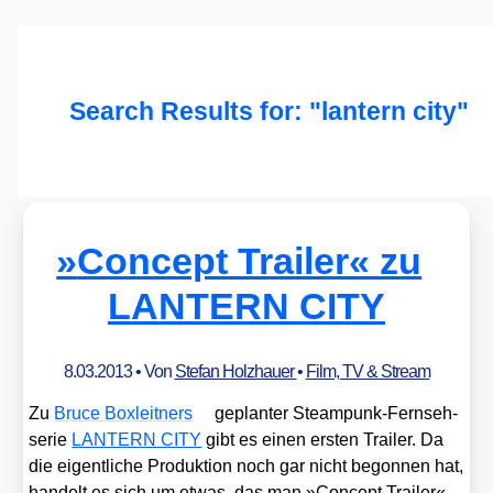
Search Results for:
"lantern city"
»
Concept Trailer« zu
LANTERN CITY
8.03.2013
• Von
Stefan Holzhauer
•
Film, TV & Stream
Zu
Bruce Box­leit­ners
geplan­ter Steam­punk-Fern­seh­
se­rie
LANTERN CITY
gibt es einen ers­ten Trai­ler. Da
die eigent­li­che Pro­duk­ti­on noch gar nicht begon­nen hat,
han­delt es sich um etwas, das man »Con­cept Trai­ler«