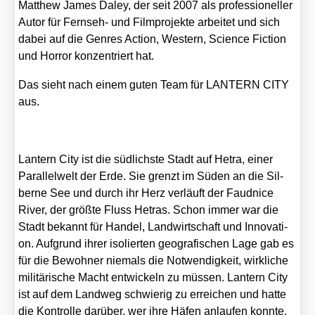
Matthew James Daley, der seit 2007 als pro­fes­sio­nel­ler
Autor für Fern­seh- und Film­pro­jek­te arbei­tet und sich
dabei auf die Gen­res Action, Wes­tern, Sci­ence Fic­tion
und Hor­ror kon­zen­triert hat.
Das sieht nach einem guten Team für LANTERN CITY
aus.
Lan­tern City ist die süd­lichs­te Stadt auf Hetra, einer
Par­al­lel­welt der Erde. Sie grenzt im Süden an die Sil­
ber­ne See und durch ihr Herz ver­läuft der Faud­nice
River, der größ­te Fluss Hetras. Schon immer war die
Stadt bekannt für Han­del, Land­wirt­schaft und Inno­va­ti­
on. Auf­grund ihrer iso­lier­ten geo­gra­fi­schen Lage gab es
für die Bewoh­ner nie­mals die Not­wen­dig­keit, wirk­li­che
mili­tä­ri­sche Macht ent­wi­ckeln zu müs­sen. Lan­tern City
ist auf dem Land­weg schwie­rig zu errei­chen und hat­te
die Kon­trol­le dar­über, wer ihre Häfen anlau­fen konn­te.