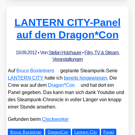
LANTERN CITY-Panel
auf dem Dragon*Con
19.09.2012
• Von
Stefan Holzhauer
•
Film, TV & Stream
,
Veranstaltungen
Auf
Bruce Box­leit­ners
geplan­te Steam­punk-Serie
LANTERN CITY
hat­te ich
bereits hin­ge­wie­sen
. Die
Crew war auf dem
Dragon*Con
und hat dort ein
Panel gege­ben. Das kann man sich dank You­tube und
des Steam­punk-Chro­nic­le in vol­ler Län­ger von knapp
einer Stun­de anse­hen.
Gefun­den beim
Clock­wor­ker
Bruce Boxleitner
DragonCon
Lantern City
Panel