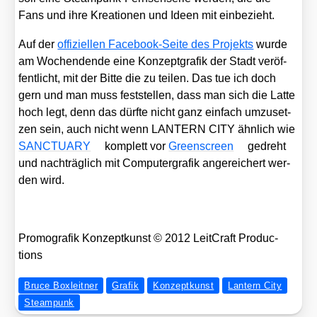
Fans und ihre Krea­tio­nen und Ideen mit ein­be­zieht.
Auf der
offi­zi­el­len Face­book-Sei­te des Pro­jekts
wur­de
am Wochen­den­de eine Kon­zept­gra­fik der Stadt ver­öf­
fent­licht, mit der Bit­te die zu tei­len. Das tue ich doch
gern und man muss fest­stel­len, dass man sich die Lat­te
hoch legt, denn das dürf­te nicht ganz ein­fach umzu­set­
zen sein, auch nicht wenn LANTERN CITY ähn­lich wie
SANCTUARY
kom­plett vor
Green­screen
gedreht
und nach­träg­lich mit Com­pu­ter­gra­fik ange­rei­chert wer­
den wird.
Pro­mo­gra­fik Kon­zept­kunst © 2012 Leit­Craft Pro­duc­
tions
Bruce Boxleitner
Grafik
Konzeptkunst
Lantern City
Steampunk