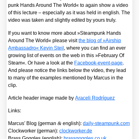
punk Hands Around The World« to again show a video
of this lec­tu­re – espe­ci­al­ly as it was held in eng­lish. The
video was taken and slight­ly edi­ted by yours tru­ly.
If you want to know more about »Steam­punk Hands
Around The World« plea­se visit
the blog of »Air­ship
Ambass­adro« Kevin Steil
, whe­re you can find an ever
gro­wing list of events on the web in this »Febru­ary Of
Steam«. Or have a look at the
Face­book-event-page
.
And plea­se noti­ce the links below the video, they lead
to many of the examp­les men­tio­ned by Mar­cus in the
clip.
Artic­le hea­der image made by
Arace­li Rodrí­guez
Links:
&
Mar­cus’ Blog (ger­man
eng­lish):
dai​ly​-steam​punk​.com
Clock­wor­ker (ger­man):
clock​wor​ker​.de
Brass Gog­gles (eng­lish):
brass​gog​gles​.co​.uk