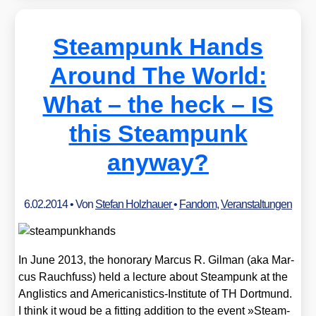
Steampunk Hands
Around The World:
What – the heck – IS
this Steampunk
anyway?
6.02.2014
• Von
Stefan Holzhauer
•
Fandom
,
Veranstaltungen
In June 2013, the hono­ra­ry Mar­cus R. Gil­man (aka Mar­
cus Rauch­fuss) held a lec­tu­re about Steam­punk at the
Angli­stics and Ame­ri­ca­ni­stics-Insti­tu­te of TH Dort­mund.
I think it woud be a fit­ting addi­ti­on to the event »Steam­