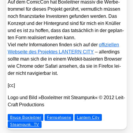
Auf dem Comic­Con hat Box­leit­ner mas­siv die Wer­be­
trom­mel für die­ses Pro­jekt gerührt, ver­mut­lich müs­sen
noch finanz­star­ke Inves­to­ren gefun­den wer­den. Das
Kon­zept und der Hin­ter­grund sind für mich ein Knül­ler
und es ist zu hof­fen, dass das tat­säch­lich in der geplan­
ten Form rea­li­siert wer­den kann.
Viel mehr Infor­ma­tio­nen fin­den sich auf der
offi­zi­el­len
Web­sei­te des Pro­jek­tes LANTERN CITY
– aller­dings
soll­te man sich die in einem Web­kit-basier­ten Brow­ser
wie Chro­me oder Safa­ri anse­hen, da sie in Fire­fox lei­
der nicht navi­gier­bar ist.
[cc]
Logo und Bild »Box­leit­ner mit Steam­punk« © 2012 Leit­
Craft Pro­duc­tions
Bruce Boxleitner
Fernsehserie
Lantern City
Steampunk. TV