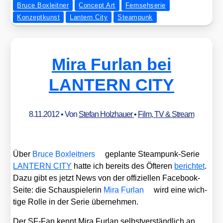
Bruce Boxleitner
Concept Art
Fernsehserie
Konzeptkunst
Lantern City
Steampunk
Mira Furlan bei
LANTERN CITY
8.11.2012
• Von
Stefan Holzhauer
•
Film, TV & Stream
Über
Bruce Box­leit­ners
geplan­te Steam­punk-Serie
LANTERN CITY
hat­te ich bereits des Öfte­ren
berich­tet
.
Dazu gibt es jetzt News von der offi­zi­el­len Face­book-
Sei­te: die Schau­spie­le­rin
Mira Fur­lan
wird eine wich­
ti­ge Rol­le in der Serie über­neh­men.
Der SF-Fan kennt Mira Fur­lan selbst­ver­ständ­lich an