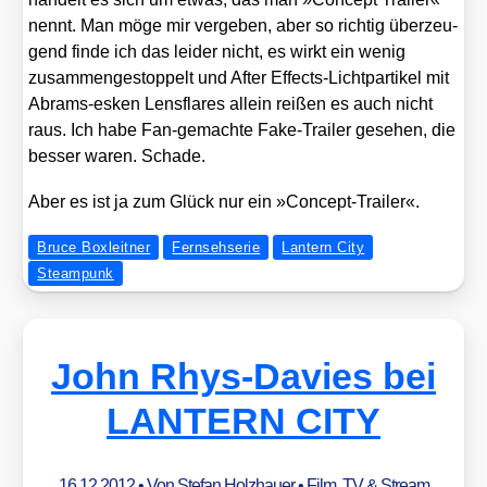
nennt. Man möge mir ver­ge­ben, aber so rich­tig über­zeu­
gend fin­de ich das lei­der nicht, es wirkt ein wenig
zusam­men­ge­stop­pelt und After Effects-Licht­par­ti­kel mit
Abrams-esken Lens­fla­res allein rei­ßen es auch nicht
raus. Ich habe Fan-gemach­te Fake-Trai­ler gese­hen, die
bes­ser waren. Scha­de.
Aber es ist ja zum Glück nur ein »Con­cept-Trai­ler«.
Bruce Boxleitner
Fernsehserie
Lantern City
Steampunk
John Rhys-Davies bei
LANTERN CITY
16.12.2012
• Von
Stefan Holzhauer
•
Film, TV & Stream