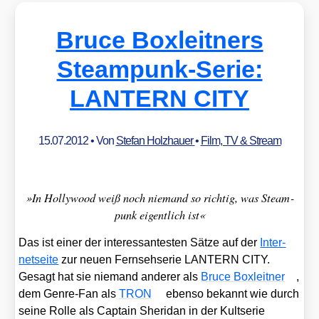
Bruce Boxleitners
Steampunk-Serie:
LANTERN CITY
15.07.2012
• Von
Stefan Holzhauer
•
Film, TV & Stream
»In Hol­ly­wood weiß noch nie­mand so rich­tig, was Steam­
punk eigent­lich ist«
Das ist einer der inter­es­san­tes­ten Sät­ze auf der
Inter­
net­sei­te
zur neu­en Fern­seh­se­rie LANTERN CITY.
Gesagt hat sie nie­mand ande­rer als
Bruce Box­leit­ner
,
dem Gen­re-Fan als
TRON
eben­so bekannt wie durch
sei­ne Rol­le als Cap­tain Sher­i­dan in der Kult­se­rie