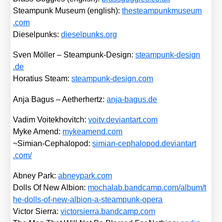
Steam­punk Muse­um (eng­lish):
thes​team​punk​mu​se​um​
.com
Die­sel­punks:
die​sel​punks​.org
Sven Möl­ler – Steam­punk-Design:
steam​punk​-design​
.de
Hora­ti­us Steam:
steam​punk​-design​.com
Anja Bagus – Aether­hertz:
anja​-bagus​.de
Vadim Voi­tek­ho­vitch:
voitv​.devi​ant​art​.com
Myke Amend:
mykea​mend​.com
~Simi­an-Cepha­lo­pod:
simi​an​-cepha​lo​pod​.devi​ant​art​
.com/
Abney Park:
abney​park​.com
Dolls Of New Albi­on:
mochalab​.band​camp​.com/​a​l​b​u​m​/​t​
h​e​-​d​o​l​l​s​-​o​f​-​n​e​w​-​a​l​b​i​o​n​-​a​-​s​t​e​a​m​p​u​n​k​-​o​p​era
Vic­tor Sier­ra:
vic​tor​sier​ra​.band​camp​.com