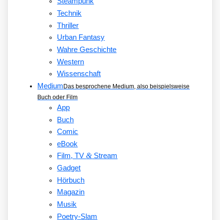
Steampunk
Technik
Thriller
Urban Fantasy
Wahre Geschichte
Western
Wissenschaft
Medium
Das besprochene Medium, also beispielsweise
Buch oder Film
App
Buch
Comic
eBook
&
Film, TV
Stream
Gadget
Hörbuch
Magazin
Musik
Poetry-Slam