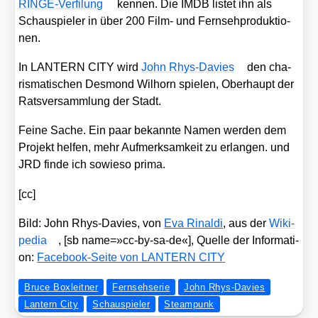
RIN­GE-Ver­fi­lung
ken­nen. Die IMDB lis­tet ihn als
Schau­spie­ler in über 200 Film- und Fern­seh­pro­duk­tio­
nen.
In LANTERN CITY wird
John Rhys-Davies
den cha­
ris­ma­ti­schen Des­mond Wil­horn spie­len, Ober­haupt der
Rats­ver­samm­lung der Stadt.
Fei­ne Sache. Ein paar bekann­te Namen wer­den dem
Pro­jekt hel­fen, mehr Auf­merk­sam­keit zu erlan­gen. und
JRD fin­de ich sowie­so pri­ma.
[cc]
Bild: John Rhys-Davies, von
Eva Rinal­di
, aus der
Wiki­
pe­dia
, [sb name=»cc-by-sa-de«], Quel­le der Infor­ma­ti­
on:
Face­book-Sei­te von LANTERN CITY
Bruce Boxleitner
Fernsehserie
John Rhys-Davies
Lantern City
Schauspieler
Steampunk