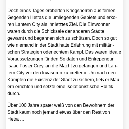
Doch eines Tages erober­ten Kriegs­her­ren aus fer­nen
Gegen­den Hetras die umlie­gen­den Gebie­te und erko­
ren Lan­tern City als ihr letz­tes Ziel. Die Ein­woh­ner
waren durch die Schick­sa­le der ande­ren Städ­te
gewarnt und began­nen sich zu schüt­zen. Doch so gut
wie nie­mand in der Stadt hat­te Erfah­rung mit mili­tä­ri­
schen Stra­te­gien oder ech­tem Kampf. Das waren idea­le
Vor­aus­set­zun­gen für den Sol­da­ten und Entr­epe­neur
Isaac Fos­ter Grey, an die Macht zu gelan­gen und Lan­
tern City vor den Inva­so­ren zu »ret­ten«. Um nach den
Kämp­fen die Exis­tenz der Stadt zu sichern, ließ er Mau­
ern errich­ten und setz­te eine iso­la­tio­nis­ti­sche Poli­tik
durch.
Über 100 Jah­re spä­ter weiß von den Bewoh­nern der
Stadt kaum noch jemand etwas über den Rest von
Hetra …