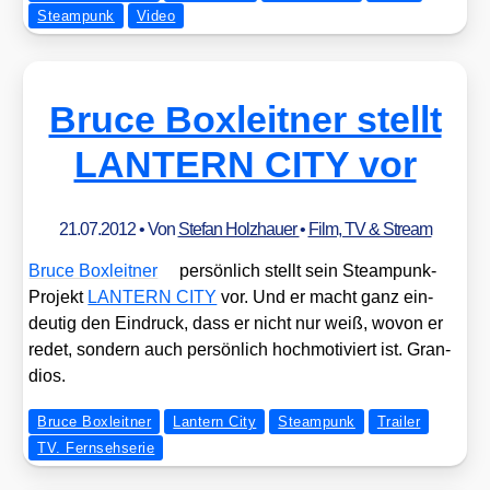
Steampunk
Video
Bruce Boxleitner stellt
LANTERN CITY vor
21.07.2012
• Von
Stefan Holzhauer
•
Film, TV & Stream
Bruce Box­leit­ner
per­sön­lich stellt sein Steam­punk-
Pro­jekt
LANTERN CITY
vor. Und er macht ganz ein­
deu­tig den Ein­druck, dass er nicht nur weiß, wovon er
redet, son­dern auch per­sön­lich hoch­mo­ti­viert ist. Gran­
di­os.
Bruce Boxleitner
Lantern City
Steampunk
Trailer
TV. Fernsehserie