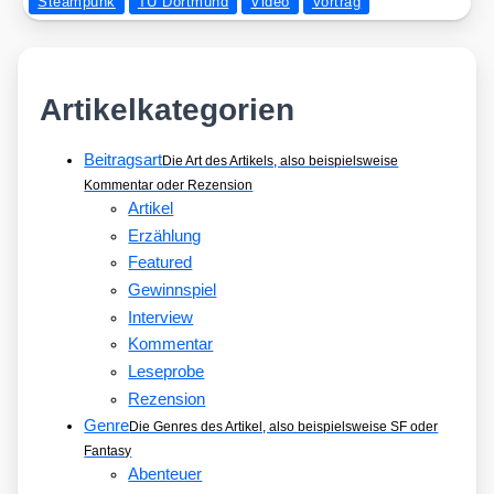
Steampunk
TU Dortmund
Video
Vortrag
ein
Vor­
trag
von
Artikelkategorien
Mar­
cus
Beitragsart
Die Art des Artikels, also beispielsweise
Rauch­
Kommentar oder Rezension
fuß
Artikel
Erzählung
Featured
Gewinnspiel
Interview
Kommentar
Leseprobe
Rezension
Genre
Die Genres des Artikel, also beispielsweise SF oder
Fantasy
Abenteuer