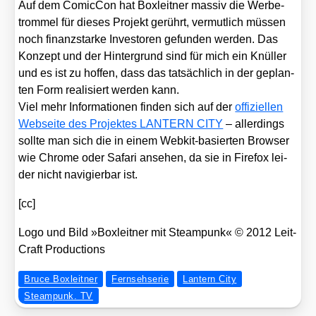
Auf dem Comic­Con hat Box­leit­ner mas­siv die Wer­be­
trom­mel für die­ses Pro­jekt gerührt, ver­mut­lich müs­sen
noch finanz­star­ke Inves­to­ren gefun­den wer­den. Das
Kon­zept und der Hin­ter­grund sind für mich ein Knül­ler
und es ist zu hof­fen, dass das tat­säch­lich in der geplan­
ten Form rea­li­siert wer­den kann.
Viel mehr Infor­ma­tio­nen fin­den sich auf der
offi­zi­el­len
Web­sei­te des Pro­jek­tes LANTERN CITY
– aller­dings
soll­te man sich die in einem Web­kit-basier­ten Brow­ser
wie Chro­me oder Safa­ri anse­hen, da sie in Fire­fox lei­
der nicht navi­gier­bar ist.
[cc]
Logo und Bild »Box­leit­ner mit Steam­punk« © 2012 Leit­
Craft Pro­duc­tions
Bruce Boxleitner
Fernsehserie
Lantern City
Steampunk. TV