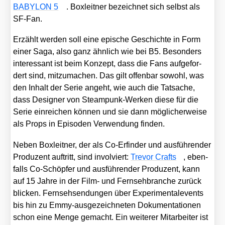
BABYLON 5
. Box­leit­ner bezeich­net sich selbst als
SF-Fan.
Erzählt wer­den soll eine epi­sche Geschich­te in Form
einer Saga, also ganz ähn­lich wie bei B5. Beson­ders
inter­es­sant ist beim Kon­zept, dass die Fans auf­ge­for­
dert sind, mit­zu­ma­chen. Das gilt offen­bar sowohl, was
den Inhalt der Serie angeht, wie auch die Tat­sa­che,
dass Desi­gner von Steam­punk-Wer­ken die­se für die
Serie ein­rei­chen kön­nen und sie dann mög­li­cher­wei­se
als Props in Epi­so­den Ver­wen­dung fin­den.
Neben Box­leit­ner, der als Co-Erfin­der und aus­füh­ren­der
Pro­du­zent auf­tritt, sind invol­viert:
Tre­vor Crafts
, eben­
falls Co-Schöp­fer und aus­füh­ren­der Pro­du­zent, kann
auf 15 Jah­re in der Film- und Fern­seh­bran­che zurück
bli­cken. Fern­seh­sen­dun­gen über Expe­ri­men­tale­vents
bis hin zu Emmy-aus­ge­zeich­ne­ten Doku­men­ta­tio­nen
schon eine Men­ge gemacht. Ein wei­te­rer Mit­ar­bei­ter ist