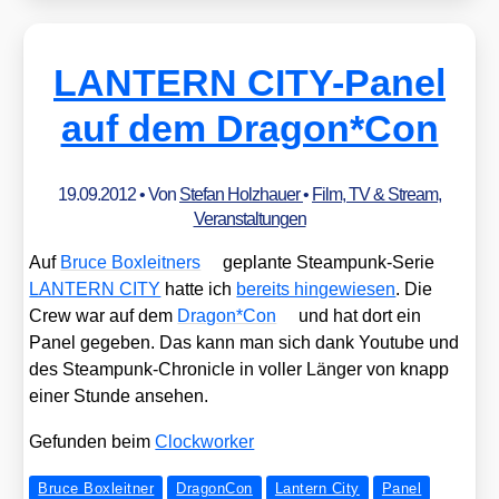
LANTERN CITY-Panel
auf dem Dragon*Con
19.09.2012
• Von
Stefan Holzhauer
•
Film, TV & Stream
,
Veranstaltungen
Auf
Bruce Box­leit­ners
geplan­te Steam­punk-Serie
LANTERN CITY
hat­te ich
bereits hin­ge­wie­sen
. Die
Crew war auf dem
Dragon*Con
und hat dort ein
Panel gege­ben. Das kann man sich dank You­tube und
des Steam­punk-Chro­nic­le in vol­ler Län­ger von knapp
einer Stun­de anse­hen.
Gefun­den beim
Clock­wor­ker
Bruce Boxleitner
DragonCon
Lantern City
Panel