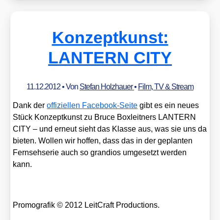
Konzeptkunst:
LANTERN CITY
11.12.2012
• Von
Stefan Holzhauer
•
Film, TV & Stream
Dank der
offi­zi­el­len Face­book-Sei­te
gibt es ein neu­es
Stück Kon­zept­kunst zu Bruce Box­leit­ners LANTERN
CITY – und erneut sieht das Klas­se aus, was sie uns da
bie­ten. Wol­len wir hof­fen, dass das in der geplan­ten
Fern­seh­se­rie auch so gran­di­os umge­setzt wer­den
kann.
Pro­mo­gra­fik © 2012 Leit­Craft Pro­duc­tions.