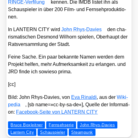
RIN­GE-Ver­fi­lung
ken­nen. Die IMDB lis­tet ihn als
Schau­spie­ler in über 200 Film- und Fern­seh­pro­duk­tio­
nen.
In LANTERN CITY wird
John Rhys-Davies
den cha­
ris­ma­ti­schen Des­mond Wil­horn spie­len, Ober­haupt der
Rats­ver­samm­lung der Stadt.
Fei­ne Sache. Ein paar bekann­te Namen wer­den dem
Pro­jekt hel­fen, mehr Auf­merk­sam­keit zu erlan­gen. und
JRD fin­de ich sowie­so pri­ma.
[cc]
Bild: John Rhys-Davies, von
Eva Rinal­di
, aus der
Wiki­
pe­dia
, [sb name=»cc-by-sa-de«], Quel­le der Infor­ma­ti­
on:
Face­book-Sei­te von LANTERN CITY
Bruce Boxleitner
Fernsehserie
John Rhys-Davies
Lantern City
Schauspieler
Steampunk