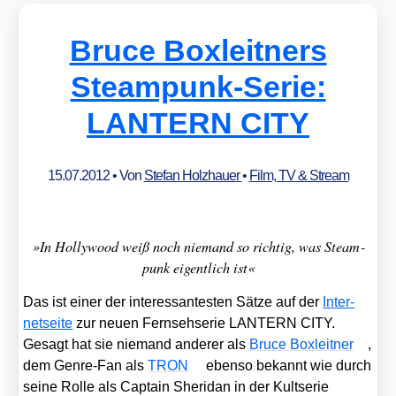
Bruce Boxleitners
Steampunk-Serie:
LANTERN CITY
15.07.2012
• Von
Stefan Holzhauer
•
Film, TV & Stream
»In Hol­ly­wood weiß noch nie­mand so rich­tig, was Steam­
punk eigent­lich ist«
Das ist einer der inter­es­san­tes­ten Sät­ze auf der
Inter­
net­sei­te
zur neu­en Fern­seh­se­rie LANTERN CITY.
Gesagt hat sie nie­mand ande­rer als
Bruce Box­leit­ner
,
dem Gen­re-Fan als
TRON
eben­so bekannt wie durch
sei­ne Rol­le als Cap­tain Sher­i­dan in der Kult­se­rie