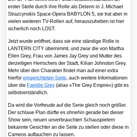
ers­ter Stel­le durch ihre Rol­le als Delenn in J. Micha­el
Straz­cynskis Space-Ope­ra BABYLON 5, sie trat aber in
vie­len wei­te­ren TV-Rol­len auf, her­aus­zu­he­ben ist hier
sicher­lich noch LOST.
Jetzt wur­de eröff­net, dass sie eine stän­di­ge Rol­le in
LANTERN CITY über­nimmt, und zwar die von Mar­tha
Ellen Grey, Frau von James Jay Grey und Mut­ter des
der­zei­ti­gen Herr­schers der Stadt, Kili­an John­s­ton Grey.
Mehr über den Cha­rak­ter fin­det man auf einer extra
hier­für
ein­ge­rich­te­ten Sei­te
, auch wei­te­re Infor­ma­tio­nen
über die
Fami­lie Grey
(ali­as »The Grey Empire«) gibt es
selbst­ver­ständ­lich.
Da wird die Vor­freu­de auf die Serie gleich noch grö­ßer.
Der schlaue Plan dürf­te es ohne­hin gera­de bei die­ser
Show sein, neu­en unver­brauch­ten Schau­spie­lern
bekann­te Gesich­ter an die Sei­te zu stel­len oder die­se in
Came­os auf­tau­chen zu las­sen.