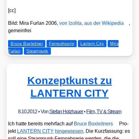
[cc]
Bild: Mira Fur­lan 2006,
von Izo­li­ta, aus der Wiki­pe­dia
,
gemein­frei
Bruce Boxleitner
Fernsehserie
Lantern City
Mira
Furlan
Steampunk
Konzeptkunst zu
LANTERN CITY
8.10.2012
• Von
Stefan Holzhauer
•
Film, TV & Stream
Ich hat­te bereits mehr­fach auf
Bruce Box­leit­ners
Pro­
jekt
LANTERN CITY
hin­ge­wie­sen
. Die Kurz­fas­sung: es
soll eine Steam­punk-Fern­seh­se­rie wer­den, die die