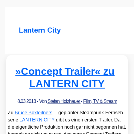
Lantern City
»
Concept Trailer« zu
LANTERN CITY
8.03.2013
• Von
Stefan Holzhauer
•
Film, TV & Stream
Zu
Bruce Box­leit­ners
geplan­ter Steam­punk-Fern­seh­
se­rie
LANTERN CITY
gibt es einen ers­ten Trai­ler. Da
die eigent­li­che Pro­duk­ti­on noch gar nicht begon­nen hat,