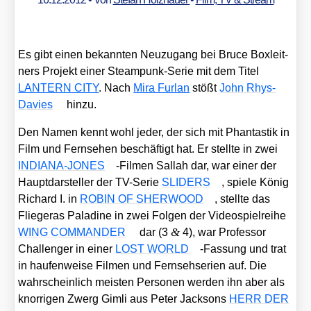
Es gibt einen bekann­ten Neu­zu­gang bei Bruce Box­leit­
ners Pro­jekt einer Steam­punk-Serie mit dem Titel
LANTERN CITY
. Nach
Mira Fur­lan
stößt
John Rhys-
Davies
hin­zu.
Den Namen kennt wohl jeder, der sich mit Phan­tas­tik in
Film und Fern­se­hen beschäf­tigt hat. Er stell­te in zwei
INDIANA-JONES
-Fil­men Sal­lah dar, war einer der
Haupt­dar­stel­ler der TV-Serie
SLIDERS
, spie­le König
Richard I. in
ROBIN OF SHERWOOD
, stell­te das
Flie­ger­as Pala­di­ne in zwei Fol­gen der Video­spiel­rei­he
&
WING COMMANDER
dar (3
4), war Pro­fes­sor
Chal­len­ger in einer
LOST WORLD
-Fas­sung und trat
in hau­fen­wei­se Fil­men und Fern­seh­se­ri­en auf. Die
wahr­schein­lich meis­ten Per­so­nen wer­den ihn aber als
knor­ri­gen Zwerg Gim­li aus Peter Jack­sons
HERR DER