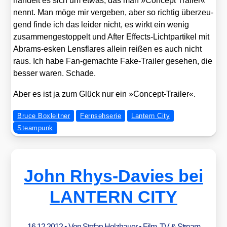
han­delt es sich um etwas, das man »Con­cept Trai­ler«
nennt. Man möge mir ver­ge­ben, aber so rich­tig über­zeu­
gend fin­de ich das lei­der nicht, es wirkt ein wenig
zusam­men­ge­stop­pelt und After Effects-Licht­par­ti­kel mit
Abrams-esken Lens­fla­res allein rei­ßen es auch nicht
raus. Ich habe Fan-gemach­te Fake-Trai­ler gese­hen, die
bes­ser waren. Scha­de.
Aber es ist ja zum Glück nur ein »Con­cept-Trai­ler«.
Bruce Boxleitner
Fernsehserie
Lantern City
Steampunk
John Rhys-Davies bei
LANTERN CITY
16.12.2012
• Von
Stefan Holzhauer
•
Film, TV & Stream