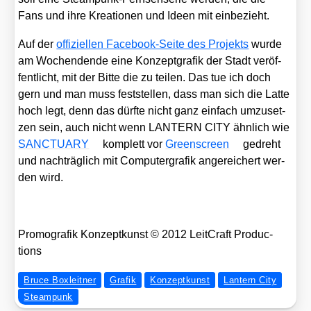
Fans und ihre Krea­tio­nen und Ideen mit ein­be­zieht.
Auf der
offi­zi­el­len Face­book-Sei­te des Pro­jekts
wur­de
am Wochen­den­de eine Kon­zept­gra­fik der Stadt ver­öf­
fent­licht, mit der Bit­te die zu tei­len. Das tue ich doch
gern und man muss fest­stel­len, dass man sich die Lat­te
hoch legt, denn das dürf­te nicht ganz ein­fach umzu­set­
zen sein, auch nicht wenn LANTERN CITY ähn­lich wie
SANCTUARY
kom­plett vor
Green­screen
gedreht
und nach­träg­lich mit Com­pu­ter­gra­fik ange­rei­chert wer­
den wird.
Pro­mo­gra­fik Kon­zept­kunst © 2012 Leit­Craft Pro­duc­
tions
Bruce Boxleitner
Grafik
Konzeptkunst
Lantern City
Steampunk