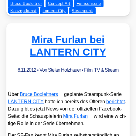
Bruce Boxleitner
Concept Art
Fernsehserie
Konzeptkunst
Lantern City
Steampunk
Mira Furlan bei
LANTERN CITY
8.11.2012
• Von
Stefan Holzhauer
•
Film, TV & Stream
Über
Bruce Box­leit­ners
geplan­te Steam­punk-Serie
LANTERN CITY
hat­te ich bereits des Öfte­ren
berich­tet
.
Dazu gibt es jetzt News von der offi­zi­el­len Face­book-
Sei­te: die Schau­spie­le­rin
Mira Fur­lan
wird eine wich­
ti­ge Rol­le in der Serie über­neh­men.
Der SF-Fan kennt Mira Fur­lan selbst­ver­ständ­lich an