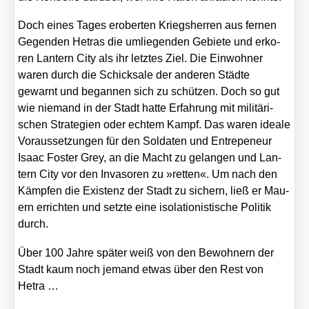
Doch eines Tages erober­ten Kriegs­her­ren aus fer­nen
Gegen­den Hetras die umlie­gen­den Gebie­te und erko­
ren Lan­tern City als ihr letz­tes Ziel. Die Ein­woh­ner
waren durch die Schick­sa­le der ande­ren Städ­te
gewarnt und began­nen sich zu schüt­zen. Doch so gut
wie nie­mand in der Stadt hat­te Erfah­rung mit mili­tä­ri­
schen Stra­te­gien oder ech­tem Kampf. Das waren idea­le
Vor­aus­set­zun­gen für den Sol­da­ten und Entr­epe­neur
Isaac Fos­ter Grey, an die Macht zu gelan­gen und Lan­
tern City vor den Inva­so­ren zu »ret­ten«. Um nach den
Kämp­fen die Exis­tenz der Stadt zu sichern, ließ er Mau­
ern errich­ten und setz­te eine iso­la­tio­nis­ti­sche Poli­tik
durch.
Über 100 Jah­re spä­ter weiß von den Bewoh­nern der
Stadt kaum noch jemand etwas über den Rest von
Hetra …