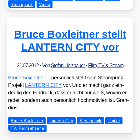
Steampunk
Video
Bruce Boxleitner stellt
LANTERN CITY vor
21.07.2012
• Von
Stefan Holzhauer
•
Film, TV & Stream
Bruce Box­leit­ner
per­sön­lich stellt sein Steam­punk-
Pro­jekt
LANTERN CITY
vor. Und er macht ganz ein­
deu­tig den Ein­druck, dass er nicht nur weiß, wovon er
redet, son­dern auch per­sön­lich hoch­mo­ti­viert ist. Gran­
di­os.
Bruce Boxleitner
Lantern City
Steampunk
Trailer
TV. Fernsehserie