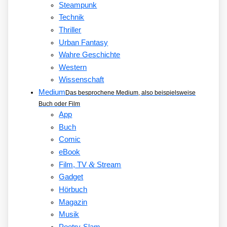
Steampunk
Technik
Thriller
Urban Fantasy
Wahre Geschichte
Western
Wissenschaft
Medium
Das besprochene Medium, also beispielsweise
Buch oder Film
App
Buch
Comic
eBook
&
Film, TV
Stream
Gadget
Hörbuch
Magazin
Musik
Poetry-Slam