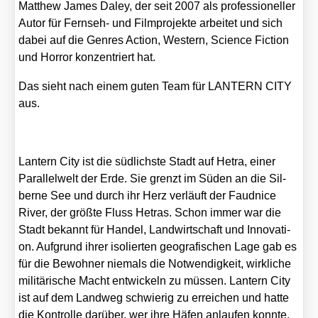
Matthew James Daley, der seit 2007 als pro­fes­sio­nel­ler
Autor für Fern­seh- und Film­pro­jek­te arbei­tet und sich
dabei auf die Gen­res Action, Wes­tern, Sci­ence Fic­tion
und Hor­ror kon­zen­triert hat.
Das sieht nach einem guten Team für LANTERN CITY
aus.
Lan­tern City ist die süd­lichs­te Stadt auf Hetra, einer
Par­al­lel­welt der Erde. Sie grenzt im Süden an die Sil­
ber­ne See und durch ihr Herz ver­läuft der Faud­nice
River, der größ­te Fluss Hetras. Schon immer war die
Stadt bekannt für Han­del, Land­wirt­schaft und Inno­va­ti­
on. Auf­grund ihrer iso­lier­ten geo­gra­fi­schen Lage gab es
für die Bewoh­ner nie­mals die Not­wen­dig­keit, wirk­li­che
mili­tä­ri­sche Macht ent­wi­ckeln zu müs­sen. Lan­tern City
ist auf dem Land­weg schwie­rig zu errei­chen und hat­te
die Kon­trol­le dar­über, wer ihre Häfen anlau­fen konn­te.