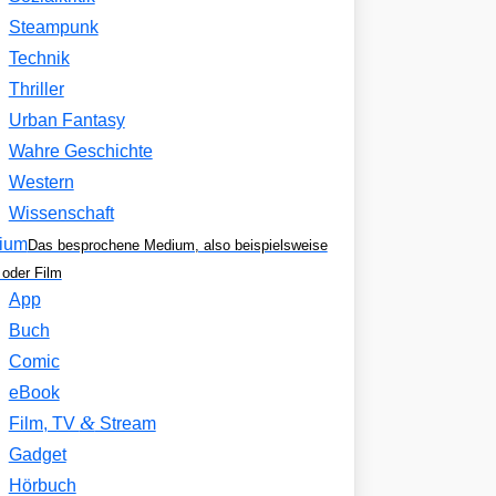
Steampunk
Technik
Thriller
Urban Fantasy
Wahre Geschichte
Western
Wissenschaft
ium
Das besprochene Medium, also beispielsweise
oder Film
App
Buch
Comic
eBook
&
Film, TV
Stream
Gadget
Hörbuch