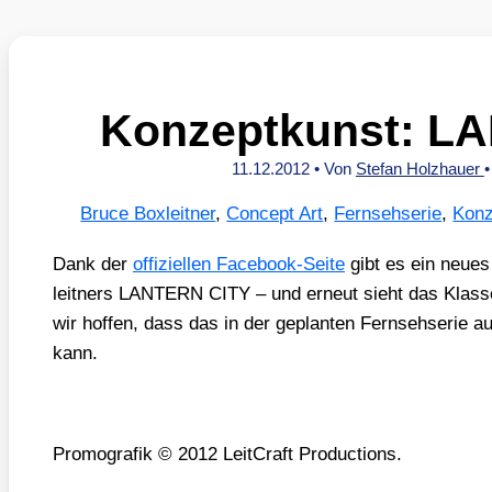
Konzeptkunst: L
11.12.2012
• Von
Stefan Holzhauer
Bruce Boxleitner
,
Concept Art
,
Fernsehserie
,
Konz
Dank der
offi­zi­el­len Face­book-Sei­te
gibt es ein neu­e
leit­ners LANTERN CITY – und erneut sieht das Klas­se
wir hof­fen, dass das in der geplan­ten Fern­seh­se­rie 
kann.
Pro­mo­gra­fik © 2012 Leit­Craft Pro­duc­tions.