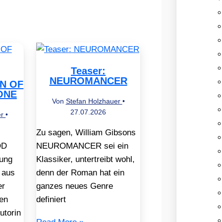
Teaser:
NEUROMANCER
EN OF
ONE
Von
Stefan Holzhauer
•
27.07.2026
er
•
Zu sagen, William Gibsons
OD
NEUROMANCER sei ein
ung
Klassiker, untertreibt wohl,
 aus
denn der Roman hat ein
er
ganzes neues Genre
en
definiert
utorin