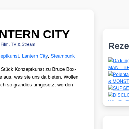
ANTERN CITY
Reze
•
Film, TV & Stream
eptkunst
,
Lantern City
,
Steampunk
s Stück Kon­zept­kunst zu Bruce Box­
 aus, was sie uns da bie­ten. Wol­len
auch so gran­di­os umge­setzt wer­den