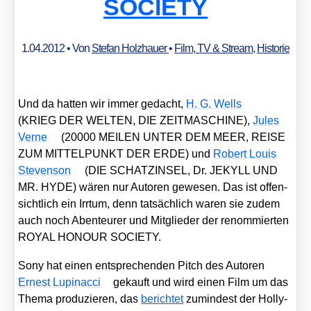
SOCIETY
1.04.2012
• Von
Stefan Holzhauer
•
Film, TV & Stream
,
Historie
Und da hat­ten wir immer gedacht,
H. G. Wells
(KRIEG DER WELTEN, DIE ZEITMASCHINE),
Jules
Ver­ne
(20000 MEILEN UNTER DEM MEER, REISE
ZUM MITTELPUNKT DER ERDE) und
Robert Lou­is
Ste­ven­son
(DIE SCHATZINSEL, Dr. JEKYLL UND
MR. HYDE) wären nur Autoren gewe­sen. Das ist offen­
sicht­lich ein Irr­tum, denn tat­säch­lich waren sie zudem
auch noch Aben­teu­rer und Mit­glie­der der renom­mier­ten
ROYAL HONOUR SOCIETY.
Sony hat einen ent­spre­chen­den Pitch des Autoren
Ernest Lupin­ac­ci
gekauft und wird einen Film um das
The­ma pro­du­zie­ren, das
berich­tet
zumin­dest der Hol­ly­