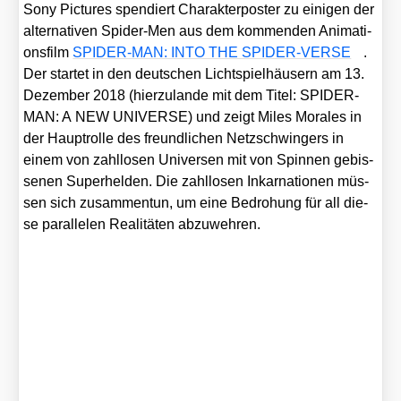
Sony Pic­tures spen­diert Cha­rak­t­er­pos­ter zu eini­gen der
alter­na­ti­ven Spi­der-Men aus dem kom­men­den Ani­ma­ti­
ons­film
SPIDER-MAN: INTO THE SPIDER-VERSE
.
Der star­tet in den deut­schen Licht­spiel­häu­sern am 13.
Dezem­ber 2018 (hier­zu­lan­de mit dem Titel: SPIDER-
MAN: A NEW UNIVERSE) und zeigt Miles Mora­les in
der Haupt­rol­le des freund­li­chen Netz­schwin­gers in
einem von zahl­lo­sen Uni­ver­sen mit von Spin­nen gebis­
se­nen Super­hel­den. Die zahl­lo­sen Inkar­na­tio­nen müs­
sen sich zusam­men­tun, um eine Bedro­hung für all die­
se par­al­le­len Rea­li­tä­ten abzu­weh­ren.