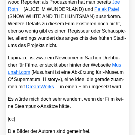
wood Repor­ter; als Pro­du­zen­ten hat man bereits
Joe
Roth
(ALICE IM WUNDERLAND) und
Palak Patel
(SNOW WHITE AND THE HUNTSMAN) aus­er­ko­ren.
Wei­te­re Details zu die­sem Film exis­tie­ren noch nicht,
eben­so wenig gibt es einen Regis­seur oder Schau­spie­
ler, aller­dings wun­dert das ange­sichts des frü­hen Sta­di­
ums des Pro­jekts nicht.
Lupin­ac­ci ist zwar ein New­co­mer in Sachen Dreh­bü­
cher für Fil­me, er steckt aber hin­ter der Web­sei­te
Mus​
unahi​.com
(Mus­uha­ni ist eine Abkür­zung für »Muse­um
Of Super­na­tu­ral Histo­ry«), eine Idee, die gera­de zuam­
men mit
Dream­Works
in einen Film umge­setzt wird.
Es wür­de mich doch sehr wun­dern, wenn der Film kei­
ne Steam­punk-Ansät­ze hät­te.
[cc]
Die Bil­der der Autoren sind gemein­frei.