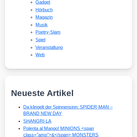
Gadget
Hörbuch
Magazin
Musik
Poetry-Slam
Spiel
Veranstaltung
Web
Neueste Artikel
Da klingelt der Spinnensinn: SPIDER-MAN –
BRAND NEW DAY
SHANGRI-LA
Polenta al Mango! MINIONS <span
class="amp">&</span> MONSTERS