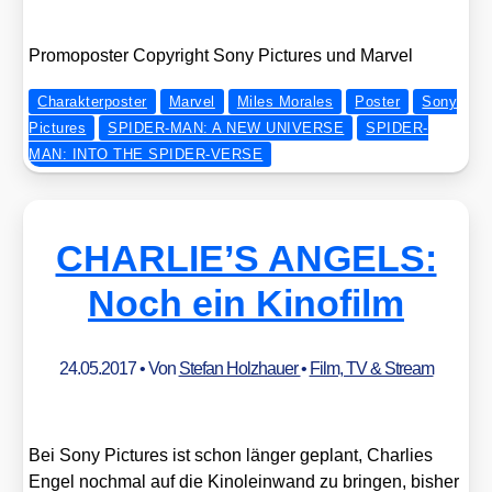
Pro­mo­pos­ter Copy­right Sony Pic­tures und Mar­vel
Charakterposter
Marvel
Miles Morales
Poster
Sony
Pictures
SPIDER-MAN: A NEW UNIVERSE
SPIDER-
MAN: INTO THE SPIDER-VERSE
CHARLIE’S ANGELS:
Noch ein Kinofilm
24.05.2017
• Von
Stefan Holzhauer
•
Film, TV & Stream
Bei Sony Pic­tures ist schon län­ger geplant, Char­lies
Engel noch­mal auf die Kino­lein­wand zu brin­gen, bis­her