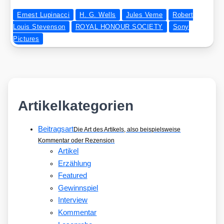
Ernest Lupinacci
H. G. Wells
Jules Verne
Robert
Louis Stevenson
ROYAL HONOUR SOCIETY
Sony
Pictures
Artikelkategorien
Beitragsart
Die Art des Artikels, also beispielsweise
Kommentar oder Rezension
Artikel
Erzählung
Featured
Gewinnspiel
Interview
Kommentar