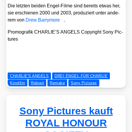
Die letz­ten bei­den Engel-Fil­me sind bereits etwas her,
sie erschie­nen 2000 und 2003, pro­du­ziert unter ande­
rem von
Drew Bar­ry­mo­re
.
Pro­mo­gra­fik CHARLIE’S ANGELS Copy­right Sony Pic­
tures
CHARLIE'S ANGELS
DREI ENGEL FÜR CHARLIE
Kinofilm
Reboot
Remake
Sony Pictures
Sony Pictures kauft
ROYAL HONOUR