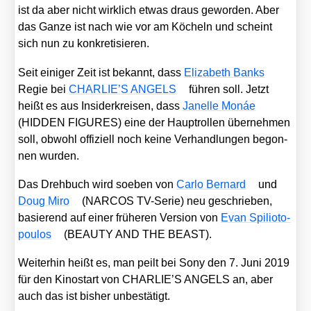
ist da aber nicht wirk­lich etwas draus gewor­den. Aber
das Gan­ze ist nach wie vor am Köcheln und scheint
sich nun zu kon­kre­ti­sie­ren.
Seit eini­ger Zeit ist bekannt, dass
Eliza­beth Banks
Regie bei
CHARLIE’S ANGELS
füh­ren soll. Jetzt
heißt es aus Insi­der­krei­sen, dass
Janel­le Monáe
(HIDDEN FIGURES) eine der Haupt­rol­len über­neh­men
soll, obwohl offi­zi­ell noch kei­ne Ver­hand­lun­gen begon­
nen wur­den.
Das Dreh­buch wird soeben von
Car­lo Ber­nard
und
Doug Miro
(NARCOS TV-Serie) neu geschrie­ben,
basie­rend auf einer frü­he­ren Ver­si­on von
Evan Spi­li­o­to­
pou­los
(BEAUTY AND THE BEAST).
Wei­ter­hin heißt es, man peilt bei Sony den 7. Juni 2019
für den Kino­start von CHARLIE’S ANGELS an, aber
auch das ist bis­her unbe­stä­tigt.