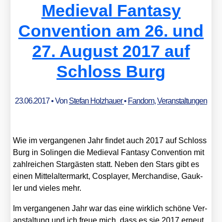
Medieval Fantasy
Convention am 26. und
27. August 2017 auf
Schloss Burg
23.06.2017
• Von
Stefan Holzhauer
•
Fandom
,
Veranstaltungen
Wie im ver­gan­ge­nen Jahr fin­det auch 2017 auf Schloss
Burg in Solin­gen die Medieval Fan­ta­sy Con­ven­ti­on mit
zahl­rei­chen Star­gäs­ten statt. Neben den Stars gibt es
einen Mit­tel­al­ter­markt, Cos­play­er, Mer­chan­di­se, Gauk­
ler und vie­les mehr.
Im ver­gan­ge­nen Jahr war das eine wirk­lich schö­ne Ver­
an­stal­tung und ich freue mich, dass es sie 2017 erneut