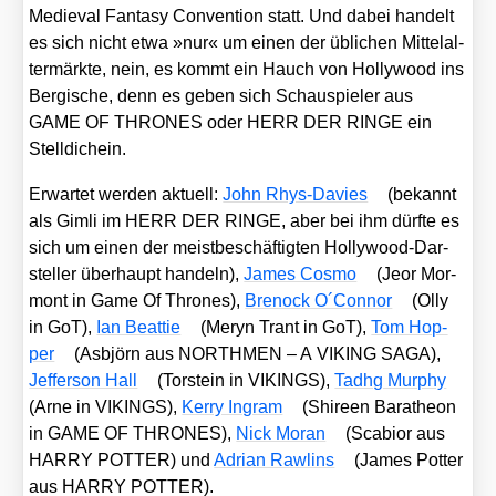
Medieval Fan­ta­sy Con­ven­ti­on statt. Und dabei han­delt
es sich nicht etwa »nur« um einen der übli­chen Mit­tel­al­
ter­märk­te, nein, es kommt ein Hauch von Hol­ly­wood ins
Ber­gi­sche, denn es geben sich Schau­spie­ler aus
GAME OF THRONES oder HERR DER RINGE ein
Stell­dich­ein.
Erwar­tet wer­den aktu­ell:
John Rhys-Davies
(bekannt
als Gim­li im HERR DER RINGE, aber bei ihm dürf­te es
sich um einen der meist­be­schäf­tig­ten Hol­ly­wood-Dar­
stel­ler über­haupt han­deln),
James Cos­mo
(Jeor Mor­
mont in Game Of Thro­nes),
Bre­nock O´Connor
(Olly
in GoT),
Ian Beat­tie
(Meryn Trant in GoT),
Tom Hop­
per
(Asbjörn aus NORTHMEN – A VIKING SAGA),
Jef­fer­son Hall
(Tor­stein in VIKINGS),
Tadhg Mur­phy
(Arne in VIKINGS),
Ker­ry Ing­ram
(Shireen Bar­a­the­on
in GAME OF THRONES),
Nick Moran
(Sca­bi­or aus
HARRY POTTER) und
Adri­an Raw­lins
(James Pot­ter
aus HARRY POTTER).