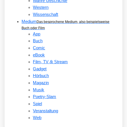
Wahre Geschichte
Western
Wissenschaft
Medium
Das besprochene Medium, also beispielsweise
Buch oder Film
App
Buch
Comic
eBook
&
Film, TV
Stream
Gadget
Hörbuch
Magazin
Musik
Poetry-Slam
Spiel
Veranstaltung
Web