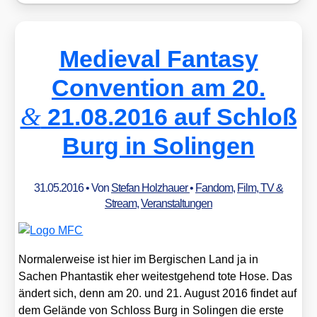
Medieval Fantasy
Convention am 20.
&
21.08.2016 auf Schloß
Burg in Solingen
31.05.2016
• Von
Stefan Holzhauer
•
Fandom
,
Film, TV &
Stream
,
Veranstaltungen
Nor­ma­ler­wei­se ist hier im Ber­gi­schen Land ja in
Sachen Phan­tas­tik eher wei­test­ge­hend tote Hose. Das
ändert sich, denn am 20. und 21. August 2016 fin­det auf
dem Gelän­de von Schloss Burg in Solin­gen die ers­te