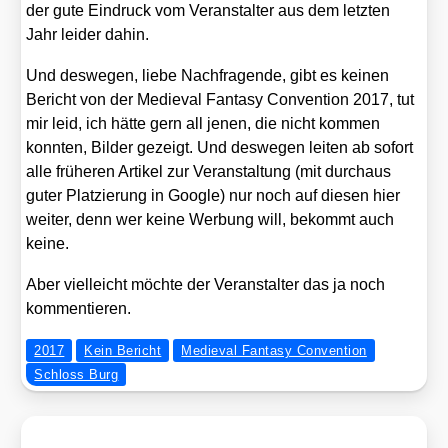
der gute Ein­druck vom Ver­an­stal­ter aus dem letz­ten
Jahr lei­der dahin.
Und des­we­gen, lie­be Nach­fra­gen­de, gibt es kei­nen
Bericht von der Medieval Fan­ta­sy Con­ven­ti­on 2017, tut
mir leid, ich hät­te gern all jenen, die nicht kom­men
konn­ten, Bil­der gezeigt. Und des­we­gen lei­ten ab sofort
alle frü­he­ren Arti­kel zur Ver­an­stal­tung (mit durch­aus
guter Plat­zie­rung in Goog­le) nur noch auf die­sen hier
wei­ter, denn wer kei­ne Wer­bung will, bekommt auch
kei­ne.
Aber viel­leicht möch­te der Ver­an­stal­ter das ja noch
kom­men­tie­ren.
2017
Kein Bericht
Medieval Fantasy Convention
Schloss Burg