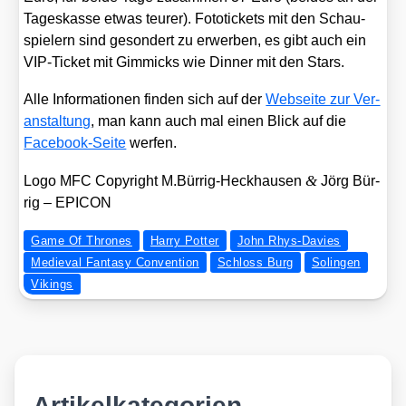
Tages­kas­se etwas teu­rer). Foto­ti­ckets mit den Schau­
spie­lern sind geson­dert zu erwer­ben, es gibt auch ein
VIP-Ticket mit Gim­micks wie Din­ner mit den Stars.
Alle Infor­ma­tio­nen fin­den sich auf der
Web­sei­te zur Ver­
an­stal­tung
, man kann auch mal einen Blick auf die
Face­book-Sei­te
wer­fen.
&
Logo MFC Copy­right M.Bürrig-Heckhausen
Jörg Bür­
rig – EPICON
Game Of Thrones
Harry Potter
John Rhys-Davies
Medieval Fantasy Convention
Schloss Burg
Solingen
Vikings
Artikelkategorien