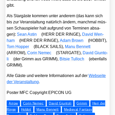
gibt.
Als Star­gäs­te kom­men unter ande­rem (das kann sich
bis zur Ver­an­stal­tung natür­lich ändern, manch­mal müs­
sen Schau­spie­ler halt auf­grund von Ter­mi­nen absa­
gen):
Sean Astin
(HERR DER RINGE),
David Wen­
ham
(HERR DER RINGE),
Adam Brown
(HOBBIT),
Tom Hop­per
(BLACK SAILS),
Manu Ben­nett
(ARROW),
Corin Nemec
(STARGATE),
David Giunto­
li
(der Grimm aus GRIMM),
Bit­sie Tul­loch
(eben­falls
GRIMM).
Alle Gäs­te und wei­te­re Infor­ma­tio­nen auf der
Web­sei­te
der Ver­an­stal­tung
.
Pos­ter MFC Copy­right EPICON UG
Arrow
Corin Nemec
David Giuntoli
Grimm
Herr der
Ringe
Hobbit
Manu Bennett
Medieval Fantasy