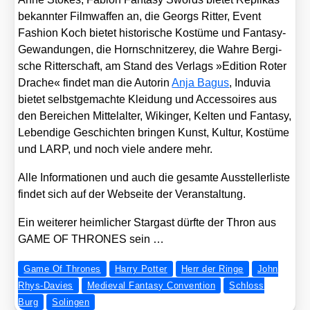
bekann­ter Film­waf­fen an, die Georgs Rit­ter, Event
Fashion Koch bie­tet his­to­ri­sche Kos­tü­me und Fan­ta­sy-
Gewan­dun­gen, die Horn­schnit­zerey, die Wah­re Ber­gi­
sche Rit­ter­schaft, am Stand des Ver­lags »Edi­ti­on Roter
Dra­che« fin­det man die Autorin
Anja Bagus
, Indu­via
bie­tet selbst­ge­mach­te Klei­dung und Acces­soires aus
den Berei­chen Mit­tel­al­ter, Wikin­ger, Kel­ten und Fan­ta­sy,
Leben­di­ge Geschich­ten brin­gen Kunst, Kul­tur, Kos­tü­me
und LARP, und noch vie­le ande­re mehr.
Alle Infor­ma­tio­nen und auch die gesam­te Aus­stel­ler­lis­te
fin­det sich auf der Web­sei­te der Ver­an­stal­tung.
Ein wei­te­rer heim­li­cher Star­gast dürf­te der Thron aus
GAME OF THRONES sein …
Game Of Thrones
Harry Potter
Herr der Ringe
John
Rhys-Davies
Medieval Fantasy Convention
Schloss
Burg
Solingen