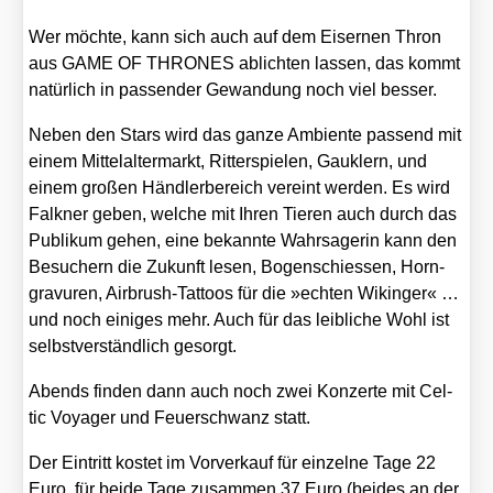
Wer möch­te, kann sich auch auf dem Eiser­nen Thron
aus GAME OF THRONES ablich­ten las­sen, das kommt
natür­lich in pas­sen­der Gewan­dung noch viel bes­ser.
Neben den Stars wird das gan­ze Ambi­en­te pas­send mit
einem Mit­tel­al­ter­markt, Rit­ter­spie­len, Gauk­lern, und
einem gro­ßen Händ­ler­be­reich ver­eint wer­den. Es wird
Falk­ner geben, wel­che mit Ihren Tie­ren auch durch das
Publi­kum gehen, eine bekann­te Wahr­sa­ge­rin kann den
Besu­chern die Zukunft lesen, Bogen­schies­sen, Horn­
gra­vu­ren, Air­brush-Tat­toos für die »ech­ten Wikin­ger« …
und noch eini­ges mehr. Auch für das leib­li­che Wohl ist
selbst­ver­ständ­lich gesorgt.
Abends fin­den dann auch noch zwei Kon­zer­te mit Cel­
tic Voy­a­ger und Feu­er­schwanz statt.
Der Ein­tritt kos­tet im Vor­ver­kauf für ein­zel­ne Tage 22
Euro, für bei­de Tage zusam­men 37 Euro (bei­des an der