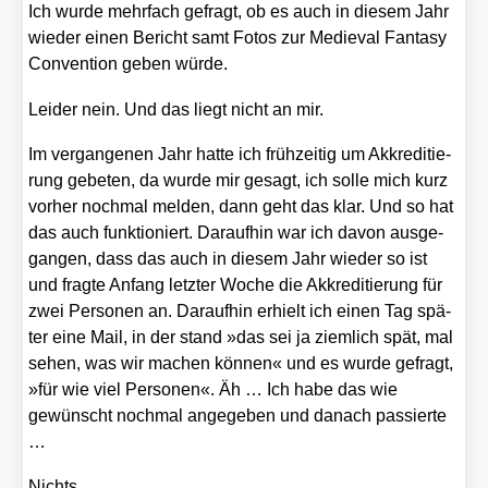
Ich wur­de mehr­fach gefragt, ob es auch in die­sem Jahr
wie­der einen Bericht samt Fotos zur Medieval Fan­ta­sy
Con­ven­ti­on geben wür­de.
Lei­der nein. Und das liegt nicht an mir.
Im ver­gan­ge­nen Jahr hat­te ich früh­zei­tig um Akkre­di­tie­
rung gebe­ten, da wur­de mir gesagt, ich sol­le mich kurz
vor­her noch­mal mel­den, dann geht das klar. Und so hat
das auch funk­tio­niert. Dar­auf­hin war ich davon aus­ge­
gan­gen, dass das auch in die­sem Jahr wie­der so ist
und frag­te Anfang letz­ter Woche die Akkre­di­tie­rung für
zwei Per­so­nen an. Dar­auf­hin erhielt ich einen Tag spä­
ter eine Mail, in der stand »das sei ja ziem­lich spät, mal
sehen, was wir machen kön­nen« und es wur­de gefragt,
»für wie viel Per­so­nen«. Äh … Ich habe das wie
gewünscht noch­mal ange­ge­ben und danach pas­sier­te
…
Nichts.