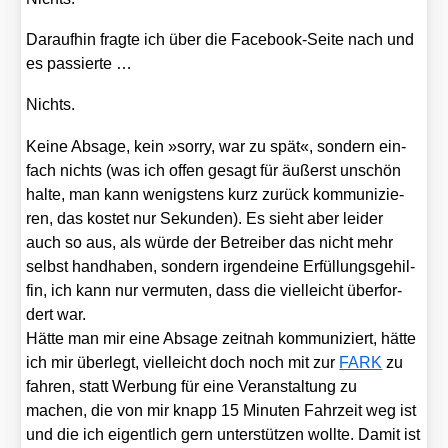
Dar­auf­hin frag­te ich über die Face­book-Sei­te nach und
es pas­sier­te …
Nichts.
Kei­ne Absa­ge, kein »sor­ry, war zu spät«, son­dern ein­
fach nichts (was ich offen gesagt für äußerst unschön
hal­te, man kann wenigs­tens kurz zurück kom­mu­ni­zie­
ren, das kos­tet nur Sekun­den). Es sieht aber lei­der
auch so aus, als wür­de der Betrei­ber das nicht mehr
selbst hand­ha­ben, son­dern irgend­ei­ne Erfül­lungs­ge­hil­
fin, ich kann nur ver­mu­ten, dass die viel­leicht über­for­
dert war.
Hät­te man mir eine Absa­ge zeit­nah kom­mu­ni­ziert, hät­te
ich mir über­legt, viel­leicht doch noch mit zur
FARK
zu
fah­ren, statt Wer­bung für eine Ver­an­stal­tung zu
machen, die von mir knapp 15 Minu­ten Fahr­zeit weg ist
und die ich eigent­lich gern unter­stüt­zen woll­te. Damit ist