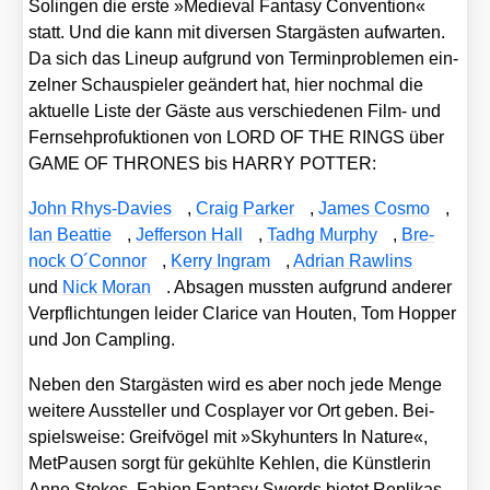
Solin­gen die ers­te »Medieval Fan­ta­sy Con­ven­ti­on«
statt. Und die kann mit diver­sen Star­gäs­ten auf­war­ten.
Da sich das Lin­e­up auf­grund von Ter­min­pro­ble­men ein­
zel­ner Schau­spie­ler geän­dert hat, hier noch­mal die
aktu­el­le Lis­te der Gäs­te aus ver­schie­de­nen Film- und
Fern­seh­pro­fuk­tio­nen von LORD OF THE RINGS über
GAME OF THRONES bis HARRY POTTER:
John Rhys-Davies
,
Craig Par­ker
,
James Cos­mo
,
Ian Beat­tie
,
Jef­fer­son Hall
,
Tadhg Mur­phy
,
Bre­
nock O´Connor
,
Ker­ry Ing­ram
,
Adri­an Raw­lins
und
Nick Moran
. Absa­gen muss­ten auf­grund ande­rer
Ver­pflich­tun­gen lei­der Cla­ri­ce van Hou­ten, Tom Hop­per
und Jon Camp­ling.
Neben den Star­gäs­ten wird es aber noch jede Men­ge
wei­te­re Aus­stel­ler und Cos­play­er vor Ort geben. Bei­
spiels­wei­se: Greif­vö­gel mit »Skyh­un­ters In Natu­re«,
Met­Pau­sen sorgt für gekühl­te Keh­len, die Künst­le­rin
Anne Sto­kes, Fabi­on Fan­ta­sy Swords bie­tet Repli­kas