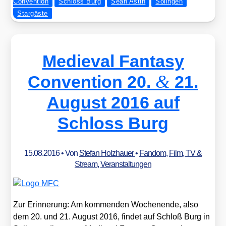
Convention
Schloss Burg
Sean Astin
Solingen
Stargäste
Medieval Fantasy
&
Convention 20.
21.
August 2016 auf
Schloss Burg
15.08.2016
• Von
Stefan Holzhauer
•
Fandom
,
Film, TV &
Stream
,
Veranstaltungen
Zur Erin­ne­rung: Am kom­men­den Wochen­en­de, also
dem 20. und 21. August 2016, fin­det auf Schloß Burg in