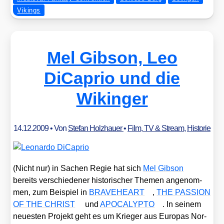
Vikings
Mel Gibson, Leo
DiCaprio und die
Wikinger
14.12.2009
• Von
Stefan Holzhauer
•
Film, TV & Stream
,
Historie
(Nicht nur) in Sachen Regie hat sich
Mel Gib­son
bereits ver­schie­de­ner his­to­ri­scher The­men ange­nom­
men, zum Bei­spiel in
BRAVEHEART
,
THE PASSION
OF THE CHRIST
und
APOCALYPTO
. In sei­nem
neu­es­ten Pro­jekt geht es um Krie­ger aus Euro­pas Nor­