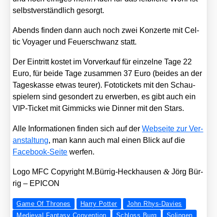
selbst­ver­ständ­lich gesorgt.
Abends fin­den dann auch noch zwei Kon­zer­te mit Cel­
tic Voy­a­ger und Feu­er­schwanz statt.
Der Ein­tritt kos­tet im Vor­ver­kauf für ein­zel­ne Tage 22
Euro, für bei­de Tage zusam­men 37 Euro (bei­des an der
Tages­kas­se etwas teu­rer). Foto­ti­ckets mit den Schau­
spie­lern sind geson­dert zu erwer­ben, es gibt auch ein
VIP-Ticket mit Gim­micks wie Din­ner mit den Stars.
Alle Infor­ma­tio­nen fin­den sich auf der
Web­sei­te zur Ver­
an­stal­tung
, man kann auch mal einen Blick auf die
Face­book-Sei­te
wer­fen.
&
Logo MFC Copy­right M.Bürrig-Heckhausen
Jörg Bür­
rig – EPICON
Game Of Thrones
Harry Potter
John Rhys-Davies
Medieval Fantasy Convention
Schloss Burg
Solingen