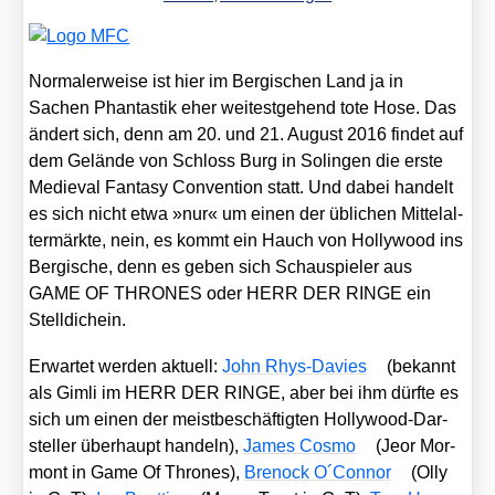
Nor­ma­ler­wei­se ist hier im Ber­gi­schen Land ja in
Sachen Phan­tas­tik eher wei­test­ge­hend tote Hose. Das
ändert sich, denn am 20. und 21. August 2016 fin­det auf
dem Gelän­de von Schloss Burg in Solin­gen die ers­te
Medieval Fan­ta­sy Con­ven­ti­on statt. Und dabei han­delt
es sich nicht etwa »nur« um einen der übli­chen Mit­tel­al­
ter­märk­te, nein, es kommt ein Hauch von Hol­ly­wood ins
Ber­gi­sche, denn es geben sich Schau­spie­ler aus
GAME OF THRONES oder HERR DER RINGE ein
Stell­dich­ein.
Erwar­tet wer­den aktu­ell:
John Rhys-Davies
(bekannt
als Gim­li im HERR DER RINGE, aber bei ihm dürf­te es
sich um einen der meist­be­schäf­tig­ten Hol­ly­wood-Dar­
stel­ler über­haupt han­deln),
James Cos­mo
(Jeor Mor­
mont in Game Of Thro­nes),
Bre­nock O´Connor
(Olly