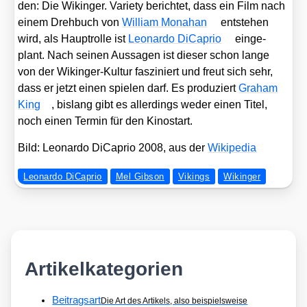
den: Die Wikin­ger. Varie­ty berich­tet, dass ein Film nach
einem Dreh­buch von
Wil­liam Mona­han
ent­ste­hen
wird, als Haupt­rol­le ist
Leo­nar­do DiCa­prio
ein­ge­
plant. Nach sei­nen Aus­sa­gen ist die­ser schon lan­ge
von der Wikin­ger-Kul­tur fas­zi­niert und freut sich sehr,
dass er jetzt einen spie­len darf. Es pro­du­ziert
Gra­ham
King
, bis­lang gibt es aller­dings weder einen Titel,
noch einen Ter­min für den Kino­start.
Bild: Leo­nar­do DiCa­prio 2008, aus der
Wiki­pe­dia
Leonardo DiCaprio
Mel Gibson
Vikings
Wikinger
Artikelkategorien
Beitragsart
Die Art des Artikels, also beispielsweise