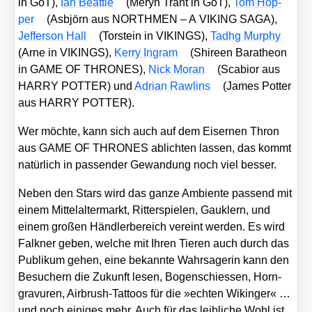
in GoT),
Ian Beat­tie
(Meryn Trant in GoT),
Tom Hop­
per
(Asbjörn aus NORTHMEN – A VIKING SAGA),
Jef­fer­son Hall
(Tor­stein in VIKINGS),
Tadhg Mur­phy
(Arne in VIKINGS),
Ker­ry Ing­ram
(Shireen Bar­a­the­on
in GAME OF THRONES),
Nick Moran
(Sca­bi­or aus
HARRY POTTER) und
Adri­an Raw­lins
(James Pot­ter
aus HARRY POTTER).
Wer möch­te, kann sich auch auf dem Eiser­nen Thron
aus GAME OF THRONES ablich­ten las­sen, das kommt
natür­lich in pas­sen­der Gewan­dung noch viel bes­ser.
Neben den Stars wird das gan­ze Ambi­en­te pas­send mit
einem Mit­tel­al­ter­markt, Rit­ter­spie­len, Gauk­lern, und
einem gro­ßen Händ­ler­be­reich ver­eint wer­den. Es wird
Falk­ner geben, wel­che mit Ihren Tie­ren auch durch das
Publi­kum gehen, eine bekann­te Wahr­sa­ge­rin kann den
Besu­chern die Zukunft lesen, Bogen­schies­sen, Horn­
gra­vu­ren, Air­brush-Tat­toos für die »ech­ten Wikin­ger« …
und noch eini­ges mehr. Auch für das leib­li­che Wohl ist