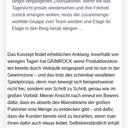
längst ver­gan­ge­nen Zivi­li­sa­tio­nen. Wenn sie das
Tages­licht jemals wie­der­se­hen und ihre Frei­heit
zurück erlan­gen wol­len, muss die zusam­men­ge­
wür­fel­te Grup­pe zum Team wer­den und Eta­ge für
Eta­ge in den Berg her­ab stei­gen …
Das Kon­zept fin­det erheb­li­chen Anklang. Inner­halb von
weni­gen Tagen hat GRIMROCK sei­ne Pro­duk­ti­ons­kos­
ten bereits durch Ver­käu­fe ein­ge­spielt und ist nun in der
Gewinn­zo­ne – und das trotz des schein­bar ver­al­te­ten
Spiel­prin­zips, denn man bewegt sich bei­spiels­wei­se
nicht frei, son­dern von Schritt zu Schritt, genau wie im
gro­ßen Vor­bild. Mei­ner Ansicht nach erneut ein Beweis
dafür, dass es abseits des Main­streams der gro­ßen
Publisher eine Men­ge zu ent­de­cken gibt – und dafür,
dass die Kun­den bereits sind zu bezah­len, wenn man
ihnen dafür auch etwas bie­tet. Selbst­ver­ständ­lich erhält