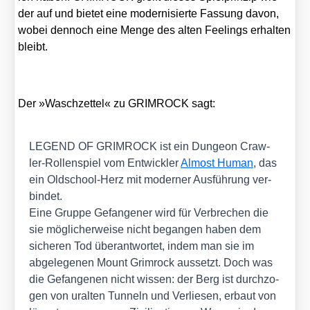
der auf und bie­tet eine moder­ni­sier­te Fas­sung davon,
wobei den­noch eine Men­ge des alten Fee­lings erhal­ten
bleibt.
Der »Wasch­zet­tel« zu GRIMROCK sagt:
LEGEND OF GRIMROCK ist ein Dun­ge­on Craw­
ler-Rol­len­spiel vom Ent­wick­ler
Almost Human
, das
ein Old­school-Herz mit moder­ner Aus­füh­rung ver­
bin­det.
Eine Grup­pe Gefan­ge­ner wird für Ver­bre­chen die
sie mög­li­cher­wei­se nicht began­gen haben dem
siche­ren Tod über­ant­wor­tet, indem man sie im
abge­le­ge­nen Mount Grim­rock aus­setzt. Doch was
die Gefan­ge­nen nicht wis­sen: der Berg ist durch­zo­
gen von uralten Tun­neln und Ver­lie­sen, erbaut von