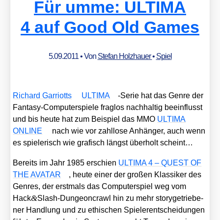
Für umme: ULTIMA
4 auf Good Old Games
5.09.2011
• Von
Stefan Holzhauer
•
Spiel
Richard Gar­riotts
ULTIMA
-Serie hat das Gen­re der
Fan­ta­sy-Com­pu­ter­spie­le frag­los nach­hal­tig beein­flusst
und bis heu­te hat zum Bei­spiel das MMO
ULTIMA
ONLINE
nach wie vor zahl­lo­se Anhän­ger, auch wenn
es spie­le­risch wie gra­fisch längst über­holt scheint…
Bereits im Jahr 1985 erschien
ULTIMA 4 – QUEST OF
THE AVATAR
, heu­te einer der gro­ßen Klas­si­ker des
Gen­res, der erst­mals das Com­pu­ter­spiel weg vom
&
Hack
Slash-Dungeoncrawl hin zu mehr sto­ry­ge­trie­be­
ner Hand­lung und zu ethi­schen Spie­ler­ent­schei­dun­gen