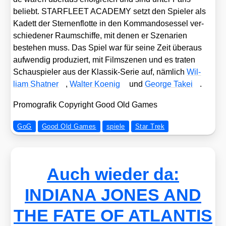
beliebt. STARFLEET ACADEMY setzt den Spie­ler als
Kadett der Ster­nen­flot­te in den Kom­man­do­ses­sel ver­
schie­de­ner Raum­schif­fe, mit denen er Sze­na­ri­en
bestehen muss. Das Spiel war für sei­ne Zeit über­aus
auf­wen­dig pro­du­ziert, mit Film­sze­nen und es tra­ten
Schau­spie­ler aus der Klas­sik-Serie auf, näm­lich
Wil­
liam Shat­ner
,
Wal­ter Koe­nig
und
Geor­ge Takei
.
Pro­mo­gra­fik Copy­right Good Old Games
GoG
Good Old Games
spiele
Star Trek
Auch wieder da:
INDIANA JONES AND
THE FATE OF ATLANTIS