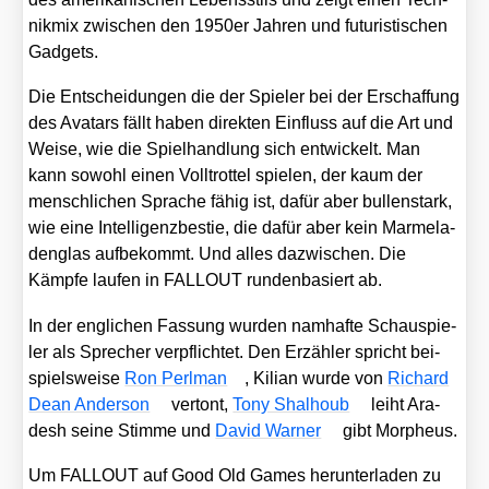
nik­mix zwi­schen den 1950er Jah­ren und futu­ris­ti­schen
Gad­gets.
Die Ent­schei­dun­gen die der Spie­ler bei der Erschaf­fung
des Ava­tars fällt haben direk­ten Ein­fluss auf die Art und
Wei­se, wie die Spiel­hand­lung sich ent­wi­ckelt. Man
kann sowohl einen Voll­trot­tel spie­len, der kaum der
mensch­li­chen Spra­che fähig ist, dafür aber bul­len­stark,
wie eine Intel­li­genz­bes­tie, die dafür aber kein Mar­me­la­
den­glas auf­be­kommt. Und alles dazwi­schen. Die
Kämp­fe lau­fen in FALLOUT run­den­ba­siert ab.
In der eng­li­chen Fas­sung wur­den nam­haf­te Schau­spie­
ler als Spre­cher ver­pflich­tet. Den Erzäh­ler spricht bei­
spiels­wei­se
Ron Perl­man
, Kili­an wur­de von
Richard
Dean Ander­son
ver­tont,
Tony Shal­houb
leiht Ara­
desh sei­ne Stim­me und
David War­ner
gibt Mor­pheus.
Um FALLOUT auf Good Old Games her­un­ter­la­den zu