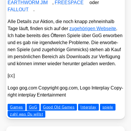
EARTHWORM JIM
,
FREESPACE
oder
FALLOUT
.
Alle Details zur Akti­on, die noch knapp zehn­ein­halb
Tage läuft, fin­den sich auf der
zuge­hö­ri­gen Web­sei­te
.
Ich habe bereits des Öfte­ren Spie­le über GoG erwor­ben
und es gab nie irgend­wel­che Pro­ble­me. Die erwor­be­
nen Spie­le (und zuge­hö­ri­ge Gim­micks) ste­hen ab Kauf
im per­sön­li­chen Bereich als Down­loads zur Ver­fü­gung
und kön­nen immer wie­der her­un­ter gela­den wer­den.
[cc]
Logo gog​.com Copy­right gog​.com, Logo Inter­play Copy­
right inter­play Enter­tain­ment
Games
GoG
Good Old Games
Interplay
spiele
zahl was Du willst