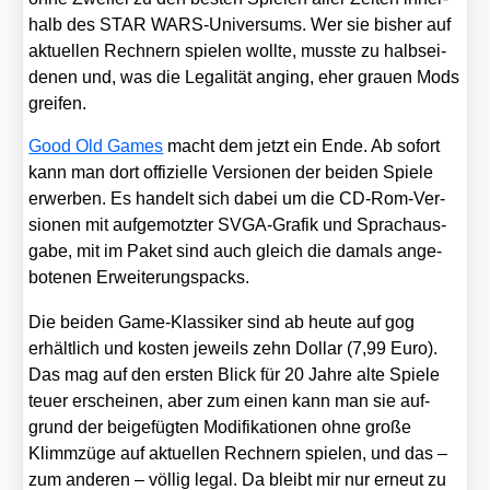
halb des STAR WARS-Uni­ver­sums. Wer sie bis­her auf
aktu­el­len Rech­nern spie­len woll­te, muss­te zu halb­sei­
de­nen und, was die Lega­li­tät anging, eher grau­en Mods
grei­fen.
Good Old Games
macht dem jetzt ein Ende. Ab sofort
kann man dort offi­zi­el­le Ver­sio­nen der bei­den Spie­le
erwer­ben. Es han­delt sich dabei um die CD-Rom-Ver­
sio­nen mit auf­ge­motz­ter SVGA-Gra­fik und Sprach­aus­
ga­be, mit im Paket sind auch gleich die damals ange­
bo­te­nen Erwei­te­rungs­packs.
Die bei­den Game-Klas­si­ker sind ab heu­te auf gog
erhält­lich und kos­ten jeweils zehn Dol­lar (7,99 Euro).
Das mag auf den ers­ten Blick für 20 Jah­re alte Spie­le
teu­er erschei­nen, aber zum einen kann man sie auf­
grund der bei­gefüg­ten Modi­fi­ka­tio­nen ohne gro­ße
Klimm­zü­ge auf aktu­el­len Rech­nern spie­len, und das –
zum ande­ren – völ­lig legal. Da bleibt mir nur erneut zu