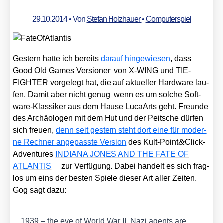
29.10.2014
• Von
Stefan Holzhauer
•
Computerspiel
Ges­tern hat­te ich bereits
dar­auf hin­ge­wie­sen
, dass
Good Old Games Ver­sio­nen von X‑WING und TIE-
FIGHTER vor­ge­legt hat, die auf aktu­el­ler Hard­ware lau­
fen. Damit aber nicht genug, wenn es um sol­che Soft­
ware-Klas­si­ker aus dem Hau­se LucaArts geht. Freun­de
des Archäo­lo­gen mit dem Hut und der Peit­sche dür­fen
sich freu­en,
denn seit ges­tern steht dort eine für moder­
&
ne Rech­ner ange­pass­te Ver­si­on
des Kult-Point
Click-
Adventures
INDIANA JONES AND THE FATE OF
ATLANTIS
zur Ver­fü­gung. Dabei han­delt es sich frag­
los um eins der bes­ten Spie­le die­ser Art aller Zei­ten.
Gog sagt dazu:
1939 – the eve of World War II. Nazi agents are