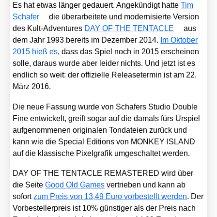
Es hat etwas län­ger gedau­ert. Ange­kün­digt hat­te
Tim
Scha­fer
die über­ar­bei­te­te und moder­ni­sier­te Ver­si­on
des Kult-Adven­tures
DAY OF THE TENTACLE
aus
dem Jahr 1993 bereits im Dezem­ber 2014.
Im Okto­ber
2015 hieß es
, dass das Spiel noch in 2015 erschei­nen
sol­le, dar­aus wur­de aber lei­der nichts. Und jetzt ist es
end­lich so weit: der offi­zi­el­le Release­ter­min ist am 22.
März 2016.
Die neue Fas­sung wur­de von Scha­fers Stu­dio Dou­ble
Fine ent­wi­ckelt, greift sogar auf die damals fürs Urspiel
auf­ge­nom­me­nen ori­gi­na­len Ton­da­tei­en zurück und
kann wie die Spe­cial Edi­ti­ons von MONKEY ISLAND
auf die klas­si­sche Pixel­gra­fik umge­schal­tet wer­den.
DAY OF THE TENTACLE REMASTERED wird über
die Sei­te
Good Old Games
ver­trie­ben und kann ab
sofort
zum Preis von 13,49 Euro vor­be­stellt wer­den
. Der
Vor­be­stel­ler­preis ist 10% güns­ti­ger als der Preis nach