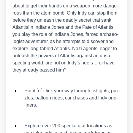
about to get their hands on a wea­pon more dan­ge­
rous than the atom bomb. Only Indy can stop them
befo­re they unleash the dead­ly secret that sank
Atlantis!In India­na Jones and the Fate of Atlan­tis,
you play the role of India­na Jones, famed archaeo­
lo­gist-adven­turer, as he attempts to dis­co­ver and
explo­re long-fab­led Atlan­tis. Nazi agents, eager to
unleash the powers of Atlan­tis against an unsu­
spec­ting world, are hot on Indy’s heels… or have
they alre­a­dy pas­sed him?
Point ´n´ click your way through fist­fights, puz­
zles, bal­loon rides, car cha­ses and Indy one-
liners.
Explo­re over 200 spec­ta­cu­lar loca­ti­ons as
you take Indy to such exo­tic back­drops as