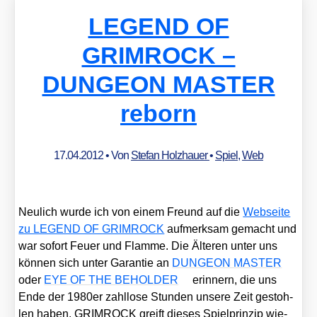
LEGEND OF
GRIMROCK –
DUNGEON MASTER
reborn
17.04.2012
• Von
Stefan Holzhauer
•
Spiel
,
Web
Neu­lich wur­de ich von einem Freund auf die
Web­sei­te
zu LEGEND OF GRIMROCK
auf­merk­sam gemacht und
war sofort Feu­er und Flam­me. Die Älte­ren unter uns
kön­nen sich unter Garan­tie an
DUNGEON MASTER
oder
EYE OF THE BEHOLDER
erin­nern, die uns
Ende der 1980er zahl­lo­se Stun­den unse­re Zeit gestoh­
len haben. GRIMROCK greift die­ses Spiel­prin­zip wie­