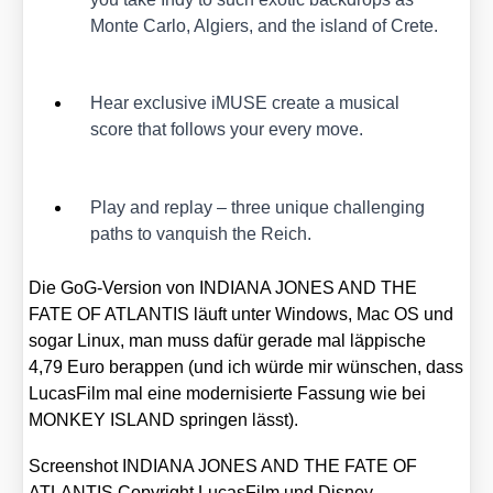
Mon­te Car­lo, Algiers, and the island of Cre­te.
Hear exclu­si­ve iMU­SE crea­te a musi­cal
score that fol­lows your every move.
Play and replay – three uni­que chal­len­ging
paths to van­quish the Reich.
Die GoG-Ver­si­on von INDIANA JONES AND THE
FATE OF ATLANTIS läuft unter Win­dows, Mac OS und
sogar Linux, man muss dafür gera­de mal läp­pi­sche
4,79 Euro berap­pen (und ich wür­de mir wün­schen, dass
Lucas­Film mal eine moder­ni­sier­te Fas­sung wie bei
MONKEY ISLAND sprin­gen lässt).
Screen­shot INDIANA JONES AND THE FATE OF
ATLANTIS Copy­right Lucas­Film und Dis­ney