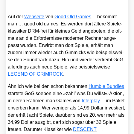
Auf der
Web­sei­te
von
Good Old Games
bekommt
man … good old games. Es wer­den dort älte­re Spie­le­
klas­si­ker DRM-frei für klei­nes Geld ange­bo­ten, die oft­
mals an die Erfor­der­nis­se moder­ner Rech­ner ange­
passt wur­den. Erwirbt man dort Spie­le, erhält man
zudem immer wie­der auch Gim­micks wie bei­spiels­wei­
se den Sound­track dazu. Hin und wie­der ver­treibt GoG
aller­dings auch neue Spie­le, wie bei­spiels­wei­se
LEGEND OF GRIMROCK
.
Ähn­lich wie bei den schon bekann­ten
Hum­ble Bund­les
star­te­te GoG soeben eine »zahl’ was Du willst«-Aktion,
in deren Rah­men man Games von
Inter­play
im Paket
erwer­ben kann. Wer weni­ger als 14,99 Dol­lar inves­tiert,
der erhält acht Spie­le, dar­über sind es 20, wer mehr als
34,99 Dol­lar aus­gibt, darf sich sogar über 32 Spie­le
freu­en. Dar­un­ter Klas­si­ker wie
DESCENT
,