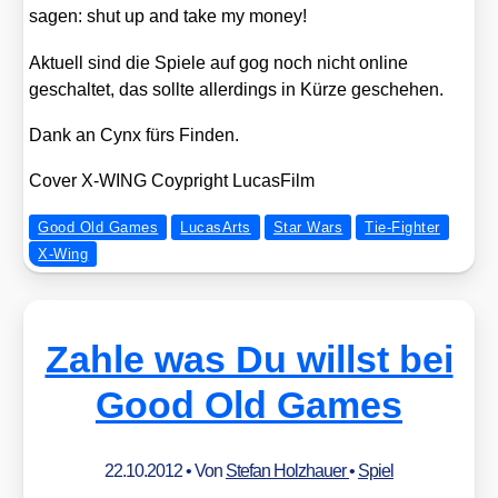
sagen: shut up and take my money!
Aktu­ell sind die Spie­le auf gog noch nicht online
geschal­tet, das soll­te aller­dings in Kür­ze gesche­hen.
Dank an Cynx fürs Fin­den.
Cover X‑WING Coyp­right Lucas­Film
Good Old Games
LucasArts
Star Wars
Tie-Fighter
X-Wing
Zahle was Du willst bei
Good Old Games
22.10.2012
• Von
Stefan Holzhauer
•
Spiel