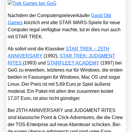
Nach­dem der Com­pu­ter­spie­le­ver­käu­fer
Good Old
Games
kürz­lich erst alte STAR WARS-Spie­le für neue
Com­pu­ter legal ver­füg­bar mach­te, tut er dies nun auch
mit STAR TREK.
Ab sofort sind die Klas­si­ker
STAR TREK – 25TH
ANNIVERSARY
(1992),
STAR TREK: JUDGMENT
RITES
(1993) und
STARFLEET ACADEMY
(1997) bei
GoG zu erwer­ben, letz­te­res nur für Win­dows, die ers­ten
bei­den in Fas­sun­gen für Win­dows, Mac OS und sogar
Linux. Der Preis ist mit 5,69 Euro je Spiel äußerst
mode­rat. Ein Paket mit allen drei zusam­men kos­tet
17,07 Euro, ist also nicht güns­ti­ger.
Bei 25TH ANNIVERSARY und JUDGMENT RITES
&
sind klas­si­sche Point
Click-Adven­tures, die die Crew
der TOS-Enter­pri­se auf neue Aben­teu­er schi­cken. Bei­
de waren über­aus erfolg­reich und sind unter Fans