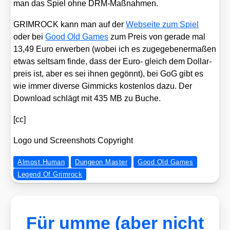
man das Spiel ohne DRM-Maß­nah­men.
GRIMROCK kann man auf der
Web­sei­te zum Spiel
oder bei
Good Old Games
zum Preis von gera­de mal
13,49 Euro erwer­ben (wobei ich es zuge­ge­be­ner­ma­ßen
etwas selt­sam fin­de, dass der Euro- gleich dem Dol­lar­
preis ist, aber es sei ihnen gegönnt), bei GoG gibt es
wie immer diver­se Gim­micks kos­ten­los dazu. Der
Down­load schlägt mit 435 MB zu Buche.
[cc]
Logo und Screen­shots Copy­right
Almost Human
Dungeon Master
Good Old Games
Legend Of Grimrock
Für umme (aber nicht