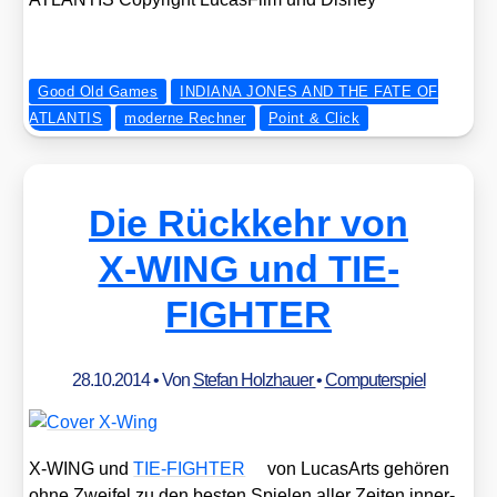
Good Old Games
INDIANA JONES AND THE FATE OF
ATLANTIS
moderne Rechner
Point & Click
Die Rückkehr von
X‑WING und TIE-
FIGHTER
28.10.2014
• Von
Stefan Holzhauer
•
Computerspiel
X‑WING und
TIE-FIGHTER
von Luca­sA­rts gehö­ren
ohne Zwei­fel zu den bes­ten Spie­len aller Zei­ten inner­