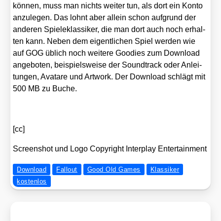
kön­nen, muss man nichts wei­ter tun, als dort ein Kon­to
anzu­le­gen. Das lohnt aber allein schon auf­grund der
ande­ren Spie­le­klas­si­ker, die man dort auch noch erhal­
ten kann. Neben dem eigent­li­chen Spiel wer­den wie
auf GOG üblich noch wei­te­re Goo­dies zum Down­load
ange­bo­ten, bei­spiels­wei­se der Sound­track oder Anlei­
tun­gen, Ava­tare und Art­work. Der Down­load schlägt mit
500 MB zu Buche.
[cc]
Screen­shot und Logo Copy­right Inter­play Enter­tain­ment
Download
Fallout
Good Old Games
Klassiker
kostenlos