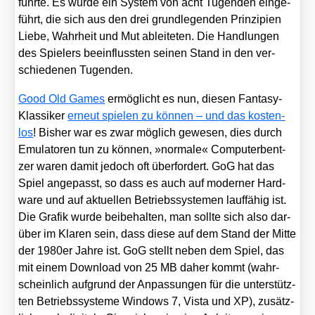
führ­te. Es wur­de ein Sys­tem von acht Tugen­den ein­ge­
führt, die sich aus den drei grund­le­gen­den Prin­zi­pi­en
Lie­be, Wahr­heit und Mut ablei­te­ten. Die Hand­lun­gen
des Spie­lers beein­fluss­ten sei­nen Stand in den ver­
schie­de­nen Tugen­den.
Good Old Games
ermög­licht es nun, die­sen Fan­ta­sy-
Klas­si­ker
erneut spie­len zu kön­nen – und das kos­ten­
los
! Bis­her war es zwar mög­lich gewe­sen, dies durch
Emu­la­to­ren tun zu kön­nen, »nor­ma­le« Com­pu­ter­b­ent­
zer waren damit jedoch oft über­for­dert. GoG hat das
Spiel ange­passt, so dass es auch auf moder­ner Hard­
ware und auf aktu­el­len Betriebs­sys­te­men lauf­fä­hig ist.
Die Gra­fik wur­de bei­be­hal­ten, man soll­te sich also dar­
über im Kla­ren sein, dass die­se auf dem Stand der Mit­te
der 1980er Jah­re ist. GoG stellt neben dem Spiel, das
mit einem Down­load von 25 MB daher kommt (wahr­
schein­lich auf­grund der Anpas­sun­gen für die unter­stütz­
ten Betriebs­sys­te­me Win­dows 7, Vis­ta und XP), zusätz­