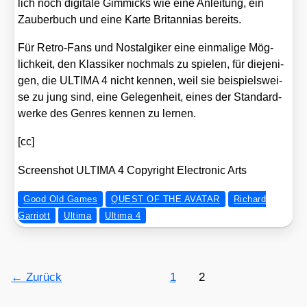
lich noch digi­ta­le Gim­micks wie eine Anlei­tung, ein
Zau­ber­buch und eine Kar­te Bri­tan­ni­as bereits.
Für Retro-Fans und Nost­al­gi­ker eine ein­ma­li­ge Mög­
lich­keit, den Klas­si­ker noch­mals zu spie­len, für die­je­ni­
gen, die ULTIMA 4 nicht ken­nen, weil sie bei­spiels­wei­
se zu jung sind, eine Gele­gen­heit, eines der Stan­dard­
wer­ke des Gen­res ken­nen zu ler­nen.
[cc]
Screen­shot ULTIMA 4 Copy­right Elec­tro­nic Arts
Good Old Games
QUEST OF THE AVATAR
Richard
Garriott
Ultima
Ultima 4
←
Zurück
1
2