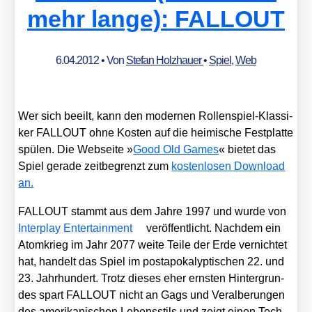
mehr lange): FALLOUT
6.04.2012
• Von
Stefan Holzhauer
•
Spiel
,
Web
Wer sich beeilt, kann den moder­nen Rol­len­spiel-Klas­si­
ker FALLOUT ohne Kos­ten auf die hei­mi­sche Fest­plat­te
spü­len. Die Web­sei­te »
Good Old Games
« bie­tet das
Spiel gera­de zeit­be­grenzt zum
kos­ten­lo­sen Down­load
an.
FALLOUT stammt aus dem Jah­re 1997 und wur­de von
Inter­play Enter­tain­ment
ver­öf­fent­licht. Nach­dem ein
Atom­krieg im Jahr 2077 wei­te Tei­le der Erde ver­nich­tet
hat, han­delt das Spiel im post­apo­ka­lyp­ti­schen 22. und
23. Jahr­hun­dert. Trotz die­ses eher erns­ten Hin­ter­grun­
des spart FALLOUT nicht an Gags und Ver­al­be­run­gen
des ame­ri­ka­ni­schen Lebens­stils und zeigt einen Tech­